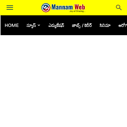
HOME
న్యూస్
ఎడ్యుకేషన్
జాబ్స్ / కెరీర్
సినిమా
ఆరోగ