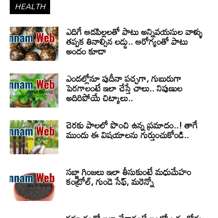
HEALTH
ఎదిగే ఆడపిల్లలతో పాటు అన్నివయసుల వాళ్ళు
తప్పక తినాల్సిన లడ్డు.. ఆరోగ్యంతో పాటు
అందం కూడా
ఎండల్లోనూ పుదీనా పచ్చగా, గుబురుగా
పెరగాలంటే ఇలా చేస్తే చాలు.. నిపుణుల
అదిరిపోయే చిట్కాలు..
చెరకు పాలలో పొంచి ఉన్న ప్రమాదం..! తాగే
ముందు ఈ విషయాలను గుర్తుంచుకోండి..
సబ్జా గింజలు ఇలా తీసుకుంటే మధుమేహం
కంట్రోల్, గుండె సేఫ్, మరెన్నో