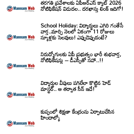
తరగతి ప్రవేశాలకు ఏపీఆర్‌ఎస్‌ క్యాట్‌ 2026
నోటిఫికేషన్‌ విడుదల.. దరఖాస్తు లింక్‌ ఇదిగో!
School Holiday: విద్యార్థులు ఎగిరి గంతేసే
వార్త..మార్చి నెలలో ఏకంగా 11 రోజులు
స్కూళ్లకు సెలవులు! ఎప్పుడెప్పుడంటే?
నిరుద్యోగులకు ఏపీ ప్రభుత్వం భారీ శుభవార్త,
నోటిఫికేషన్లు – డీఎస్సీతో సహా..!!
విద్యార్ధుల వీపులు పగిలేలా కొట్టిన హెడ్
మాస్టర్.. ఆ తర్వాత సీన్‌ ఇదే!
కుప్పంలో శిక్షణా కేంద్రంను ఏర్పాటుచేసిన
హిందాల్కో