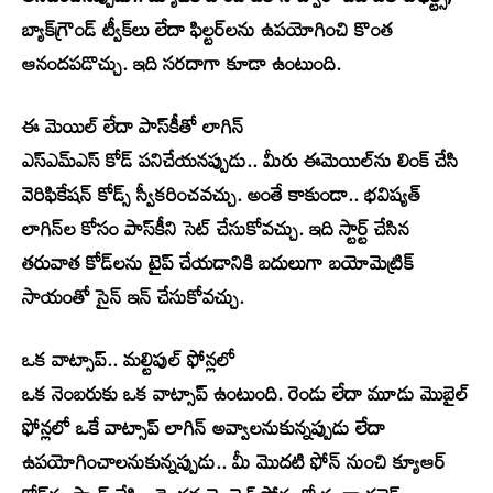
బ్యాక్‌గ్రౌండ్ ట్వీక్‌లు లేదా ఫిల్టర్‌లను ఉపయోగించి కొంత
ఆనందపడొచ్చు. ఇది సరదాగా కూడా ఉంటుంది.
ఈ మెయిల్ లేదా పాస్‌కీతో లాగిన్
ఎస్ఎమ్ఎస్ కోడ్‌ పనిచేయనప్పుడు.. మీరు ఈమెయిల్‌ను లింక్ చేసి
వెరిఫికేషన్ కోడ్స్ స్వీకరించవచ్చు. అంతే కాకుండా.. భవిష్యత్
లాగిన్‌ల కోసం పాస్‌కీని సెట్ చేసుకోవచ్చు. ఇది స్టార్ట్ చేసిన
తరువాత కోడ్‌లను టైప్ చేయడానికి బదులుగా బయోమెట్రిక్
సాయంతో సైన్ ఇన్ చేసుకోవచ్చు.
ఒక వాట్సాప్.. మల్టిపుల్ ఫోన్లలో
ఒక నెంబరుకు ఒక వాట్సాప్ ఉంటుంది. రెండు లేదా మూడు మొబైల్
ఫోన్లలో ఒకే వాట్సాప్ లాగిన్ అవ్వాలనుకున్నప్పుడు లేదా
ఉపయోగించాలనుకున్నప్పుడు.. మీ మొదటి ఫోన్ నుంచి క్యూఆర్