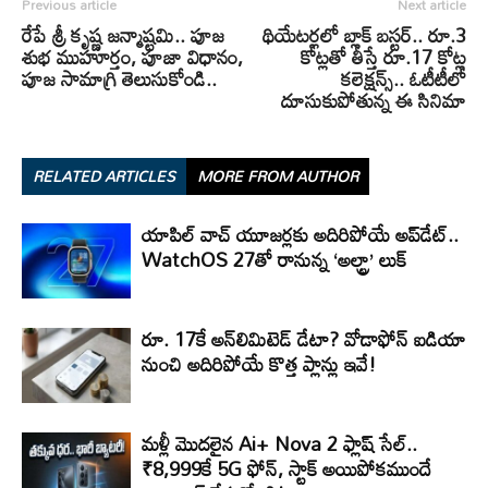
Previous article
Next article
రేపే శ్రీ కృష్ణ జన్మాష్టమి.. పూజ
థియేటర్లలో బ్లాక్ బస్టర్.. రూ.3
శుభ ముహూర్తం, పూజా విధానం,
కోట్లతో తీస్తే రూ.17 కోట్ల
పూజ సామాగ్రి తెలుసుకోండి..
కలెక్షన్స్.. ఓటీటీలో
దూసుకుపోతున్న ఈ సినిమా
RELATED ARTICLES
MORE FROM AUTHOR
యాపిల్ వాచ్ యూజర్లకు అదిరిపోయే అప్‌డేట్..
WatchOS 27తో రానున్న ‘అల్ట్రా’ లుక్
రూ. 17కే అన్‌లిమిటెడ్ డేటా? వోడాఫోన్ ఐడియా
నుంచి అదిరిపోయే కొత్త ప్లాన్లు ఇవే!
మళ్లీ మొదలైన Ai+ Nova 2 ఫ్లాష్ సేల్..
₹8,999కే 5G ఫోన్, స్టాక్ అయిపోకముందే