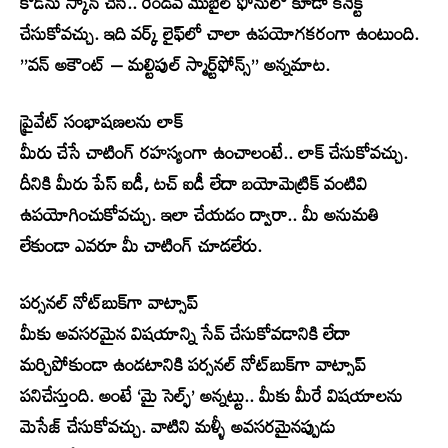
కోడ్‌ను స్కాన్ చేసి.. రెండవ మొబైల్ ఫోనులో కూడా కనెక్ట్
చేసుకోవచ్చు. ఇది వర్క్ లైఫ్‌లో చాలా ఉపయోగకరంగా ఉంటుంది.
”వన్ అకౌంట్ – మల్టిపుల్ స్మార్ట్‌ఫోన్స్” అన్నమాట.
ప్రైవేట్ సంభాషణలను లాక్
మీరు చేసే చాటింగ్ రహస్యంగా ఉంచాలంటే.. లాక్ చేసుకోవచ్చు.
దీనికి మీరు పేస్ ఐడీ, టచ్ ఐడీ లేదా బయోమెట్రిక్ వంటివి
ఉపయోగించుకోవచ్చు. ఇలా చేయడం ద్వారా.. మీ అనుమతి
లేకుండా ఎవరూ మీ చాటింగ్ చూడలేరు.
పర్సనల్ నోట్‌బుక్‌గా వాట్సాప్‌
మీకు అవసరమైన విషయాన్ని సేవ్ చేసుకోవడానికి లేదా
మర్చిపోకుండా ఉండటానికి పర్సనల్ నోట్‌బుక్‌గా వాట్సాప్‌
పనిచేస్తుంది. అంటే ‘మై సెల్ఫ్’ అన్నట్టు.. మీకు మీరే విషయాలను
మెసేజ్ చేసుకోవచ్చు. వాటిని మళ్ళీ అవసరమైనప్పుడు