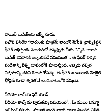
వాయిస్ మెసేజ్‌లను టెక్స్ట్ రూపం
ఐఫోన్ వినియోగదారులకు మాత్రమే వాయిస్ మెసేజ్ ట్రాన్స్‌క్రిప్షన్
ఫీచర్ లభిస్తుంది. నలుగురిలో ఉన్నప్పుడు మీకు వచ్చిన వాయిస్
మెసేజ్ వినడానికి ఇబ్బందిపడే సమయంలో.. ఈ ఫీచర్ వచ్చిన
సందేశాన్ని టెక్స్ట్ రూపంలోకి మారుస్తుంది. అప్పుడు వచ్చిన
విషయాన్ని చదివి తెలుసుకోవచ్చు. ఈ ఫీచర్ ఆండ్రాయిడ్ మొబైల్
ఫోన్లకు కూడా త్వరలోనే అందుబాటులోకి వస్తుంది.
వీడియో కాల్‌లకు ఫన్ యాడ్
వీడియో కాల్స్ మాట్లాడుతున్న సమయంలో.. మీ ముఖం విసుగ్గా
అనిపించినప్పుడు.. మ్యాజిక్ వాండ్ ఐకాన్ ద్వారా విజువల్ ఎఫెక్ట్స్,