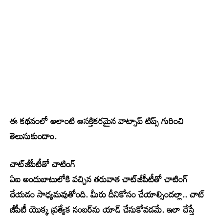
ఈ కథనంలో అలాంటి ఆసక్తికరమైన వాట్సాప్ టిప్స్ గురించి
తెలుసుకుందాం.
చాట్​జీపీటీతో చాటింగ్
ఏఐ అందుబాటులోకి వచ్చిన తరువాత చాట్​జీపీటీతో చాటింగ్
చేయడం సాధ్యమవుతోంది. మీరు దీనికోసం చేయాల్సిందల్లా.. చాట్​
జీపీటీ యొక్క ప్రత్యేక నంబర్‌ను యాడ్ చేసుకోవడమే. ఇలా చేస్తే