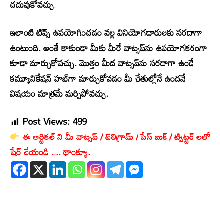
చదువుకోవచ్చు.
ఇలాంటి టిప్స్ ఉపయోగించడం వల్ల వినియోగదారులకు సరదాగా
ఉంటుంది. అంతే కాకుండా మీకు మీరే వాట్సప్‌ను ఉపయోగకరంగా
కూడా మార్చుకోవచ్చు. మొత్తం మీద వాట్సప్‌ను సరదాగా ఉండే
కమ్యూనికేషన్ హబ్‌గా మార్చుకోవడం మీ చేతుల్లోనే ఉందనే
విషయం మాత్రమే మర్చిపోవచ్చు.
Post Views:
499
ఈ ఆర్టికల్ ని మీ వాట్సప్ / టెలిగ్రామ్ / పేస్ బుక్ / ట్విట్టర్ లలో
షేర్ చేయండి .... థాంక్యూ.