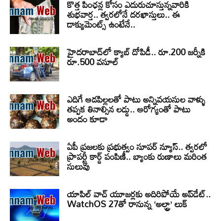
కొత్త పింఛన్ల కోసం ఎదురుచూస్తున్నవారికి
శుభవార్త.. త్వరలోనే దరఖాస్తులు.. ఈ
డాక్యుమెంట్స్ ఉంటేనే..
హైదరాబాద్‌లో క్యాబ్‌ దోపిడీ.. రూ.200 జర్నీకి
రూ.500 వసూల్
ఎదిగే ఆడపిల్లలతో పాటు అన్నివయసుల వాళ్ళు
తప్పక తినాల్సిన లడ్డు.. ఆరోగ్యంతో పాటు
అందం కూడా
ఏపీ ప్రజలకు ప్రభుత్వం సూపర్ న్యూస్.. త్వరలో
ప్రాపర్టీ కార్డ్ పంపిణీ.. బ్యాంకు రుణాలు మరింత
సులువు
యాపిల్ వాచ్ యూజర్లకు అదిరిపోయే అప్‌డేట్..
WatchOS 27తో రానున్న ‘అల్ట్రా’ లుక్