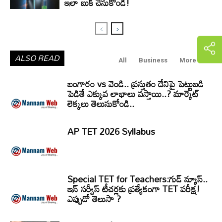
ఇలా బుక్ చేసుకోండి!
ALSO READ
All
Business
More
బంగారం vs వెండి.. ప్రస్తుతం దేనిపై పెట్టుబడి
పెడితే ఎక్కువ లాభాలు వస్తాయి..? మార్కెట్
లెక్కలు తెలుసుకోండి..
AP TET 2026 Syllabus
Special TET for Teachers:గుడ్ న్యూస్..
ఇన్ సర్వీస్ టీచర్లకు ప్రత్యేకంగా TET పరీక్ష!
ఎప్పుడో తెలుసా ?