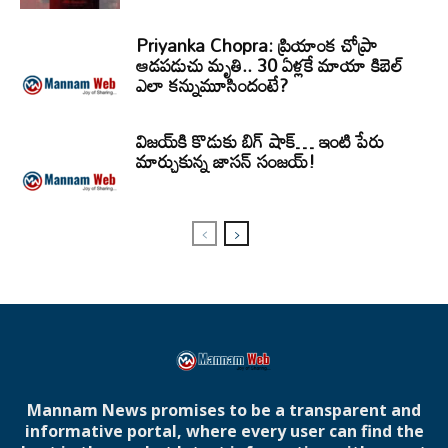
Priyanka Chopra: ప్రియాంక చోప్రా
ఆడపడుచు మృతి.. 30 ఏళ్లకే మాయా కిబెల్
ఎలా కన్నుమూసిందంటే?
విజయ్‌కి కొడుకు బిగ్ షాక్… ఇంటి పేరు
మార్చుకున్న జాసన్ సంజయ్!
Mannam News promises to be a transparent and
informative portal, where every user can find the