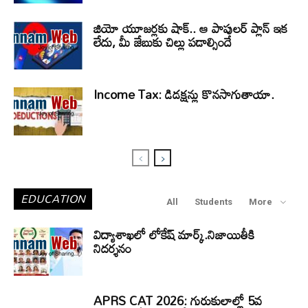
జియో యూజర్లకు షాక్.. ఆ పాపులర్ ప్లాన్ ఇక
లేదు, మీ జేబుకు చిల్లు పడాల్సిందే
Income Tax: డిడక్షన్లు కొనసాగుతాయా.
EDUCATION
All
Students
More
విద్యాశాఖలో లోకేష్ మార్క్.నిజాయితీకి
నిదర్శనం
APRS CAT 2026: గురుకులాల్లో 5వ