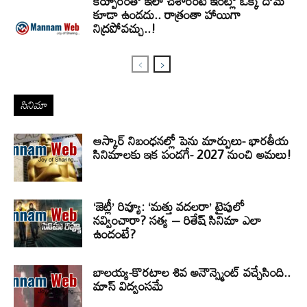
కర్పూరంతో ఇలా చేశారంటే ఇంట్లో ఒక్క దోమ
కూడా ఉండదు.. రాత్రంతా హాయిగా
నిద్రపోవచ్చు..!
సినిమా
ఆస్కార్ నిబంధనల్లో పెను మార్పులు- భారతీయ
సినిమాలకు ఇక పండగే- 2027 నుంచి అమలు!
‘జెట్లీ’ రివ్యూ: ‘మత్తు వదలరా’ టైపులో
నవ్వించారా? సత్య – రితేష్ సినిమా ఎలా
ఉందంటే?
బాలయ్య-కొరటాల శివ అనౌన్స్మెంట్ వచ్చేసింది..
మాస్ విద్వంసమే