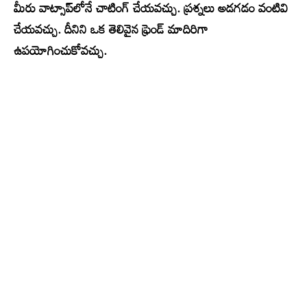
మీరు వాట్సాప్‌లోనే చాటింగ్ చేయవచ్చు. ప్రశ్నలు అడగడం వంటివి
చేయవచ్చు. దీనిని ఒక తెలివైన ఫ్రెండ్ మాదిరిగా
ఉపయోగించుకోవచ్చు.