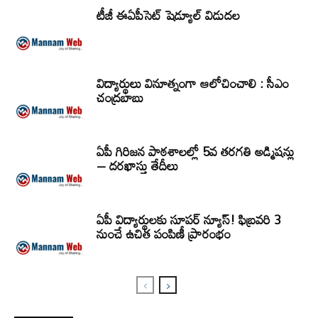
టీజీ ఈఏపీసెట్‌ షెడ్యూల్‌ విడుదల
విద్యార్థులు వినూత్నంగా ఆలోచించాలి : సీఎం
చంద్రబాబు
ఏపీ గిరిజన పాఠశాలల్లో 5వ తరగతి అడ్మిషన్లు
– దరఖాస్తు తేదీలు
ఏపీ విద్యార్థులకు సూపర్ న్యూస్! ఫిబ్రవరి 3
నుంచే ఉచిత పంపిణీ ప్రారంభం