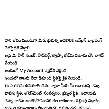
దాని కోసం ముందుగా మీరు ప్రభుత్వ అధికారిక ఆన్‌లైన్ ఇ-ఫైలింగ్
వెబ్‌సైట్‌కి వెళ్లాలి.
ఆపై మీ పాన్ నంబర్, పాస్‌వర్డ్, క్యాప్చా కోడ్‌ను నమోదు చేసి లాగిన్
చేయండి.
అందులో My Account సెక్షన్‌కి వెళ్లండి.
అందులో వాపసు లేదా డిమాండ్ స్థితిపై క్లిక్ చేయండి.
ఈ ఎంపికను ఉపయోగించడం ద్వారా మీరు మీ ఆదాయపు పన్ను
వాపసు స్థితి, అసెస్‌మెంట్ సంవత్సరం, ప్రస్తుత స్థితి, ఆదాయపు
పన్ను వాపసు అందకపోవడానికి గల కారణాలు, చెల్లింపు విధానం
గురించి సమాచారాన్ని పొందుతారని గమనించడం ముఖ్యం.