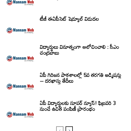
టీజీ ఈఏపీసెట్‌ షెడ్యూల్‌ విడుదల
విద్యార్థులు వినూత్నంగా ఆలోచించాలి : సీఎం
చంద్రబాబు
ఏపీ గిరిజన పాఠశాలల్లో 5వ తరగతి అడ్మిషన్లు
– దరఖాస్తు తేదీలు
ఏపీ విద్యార్థులకు సూపర్ న్యూస్! ఫిబ్రవరి 3
నుంచే ఉచిత పంపిణీ ప్రారంభం