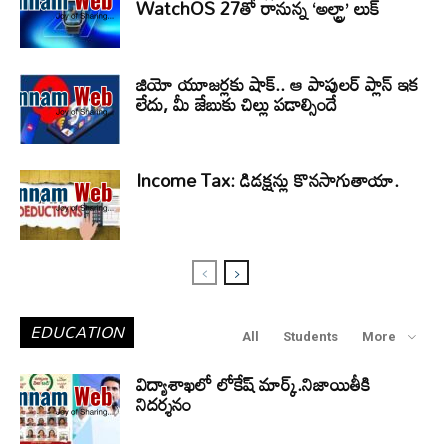
WatchOS 27తో రానున్న ‘అల్ట్రా’ లుక్
జియో యూజర్లకు షాక్.. ఆ పాపులర్ ప్లాన్ ఇక
లేదు, మీ జేబుకు చిల్లు పడాల్సిందే
Income Tax: డిడక్షన్లు కొనసాగుతాయా.
EDUCATION
All
Students
More
విద్యాశాఖలో లోకేష్ మార్క్.నిజాయితీకి
నిదర్శనం