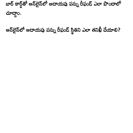
బార్ కార్డ్‌తో ఆన్‌లైన్‌లో ఆదాయపు పన్ను రీఫండ్ ఎలా పొందాలో
చూద్దాం.
ఆన్‌లైన్‌లో ఆదాయపు పన్ను రీఫండ్ స్థితిని ఎలా తనిఖీ చేయాలి?