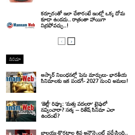
కర్పూరంతో ఇలా చేశారంటే ఇంట్లో ఒక్క దోమ
కూడా ఉండదు.. రాత్రంతా హాయిగా
నిద్రపోవచ్చు..!
సినిమా
ఆస్కార్ నిబంధనల్లో పెను మార్పులు- భారతీయ
సినిమాలకు ఇక పండగే- 2027 నుంచి అమలు!
‘జెట్లీ’ రివ్యూ: ‘మత్తు వదలరా’ టైపులో
నవ్వించారా? సత్య – రితేష్ సినిమా ఎలా
ఉందంటే?
బాలయ్య-కొరటాల శివ అనౌన్స్మెంట్ వచ్చేసింది..