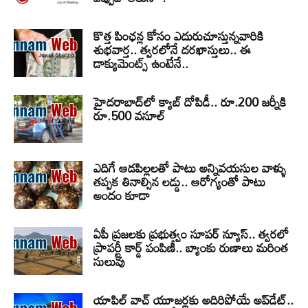
కొత్త పింఛన్ల కోసం ఎదురుచూస్తున్నవారికి
శుభవార్త.. త్వరలోనే దరఖాస్తులు.. ఈ
డాక్యుమెంట్స్ ఉంటేనే..
హైదరాబాద్‌లో క్యాబ్‌ దోపిడీ.. రూ.200 జర్నీకి
రూ.500 వసూల్
ఎదిగే ఆడపిల్లలతో పాటు అన్నివయసుల వాళ్ళు
తప్పక తినాల్సిన లడ్డు.. ఆరోగ్యంతో పాటు
అందం కూడా
ఏపీ ప్రజలకు ప్రభుత్వం సూపర్ న్యూస్.. త్వరలో
ప్రాపర్టీ కార్డ్ పంపిణీ.. బ్యాంకు రుణాలు మరింత
సులువు
యాపిల్ వాచ్ యూజర్లకు అదిరిపోయే అప్‌డేట్..