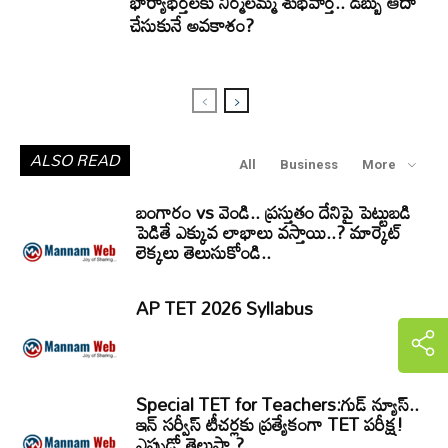
భార్యాభర్తలకు నిర్మలమ్మ శుభవార్త.. డబ్బు ఆదా
చేసుకునే అవకాశం?
ALSO READ
All
Business
More
బంగారం vs వెండి.. ప్రస్తుతం దేనిపై పెట్టుబడి
పెడితే ఎక్కువ లాభాలు వస్తాయి..? మార్కెట్
లెక్కలు తెలుసుకోండి..
AP TET 2026 Syllabus
Special TET for Teachers:గుడ్ న్యూస్..
ఇన్ సర్వీస్ టీచర్లకు ప్రత్యేకంగా TET పరీక్ష!
ఎప్పుడో తెలుసా ?