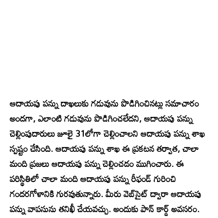
ఆదాయపు పన్ను దాఖలుకు గడువును పొడిగించినట్లు సమాచారం
అందగా, ఎలాంటి గడువును పొడిగించలేదని, ఆదాయపు పన్ను
చెల్లింపుదారులు జూలై 31లోగా చెల్లించాలని ఆదాయపు పన్ను శాఖ
స్పష్టం చేసింది. ఆదాయపు పన్ను శాఖ ఈ ప్రకటన తర్వాత, చాలా
మంది ప్రజలు ఆదాయపు పన్ను చెల్లించడం ముగించారు. ఈ
పరిస్థితిలో చాలా మంది ఆదాయపు పన్ను రీఫండ్ గురించి
గందరగోళానికి గురవుతున్నారు. మీరు వెబ్‌సైట్ ద్వారా ఆదాయపు
పన్ను వాపసును తనిఖీ చేయవచ్చు. అందుకు పాన్ కార్డ్ అవసరం.