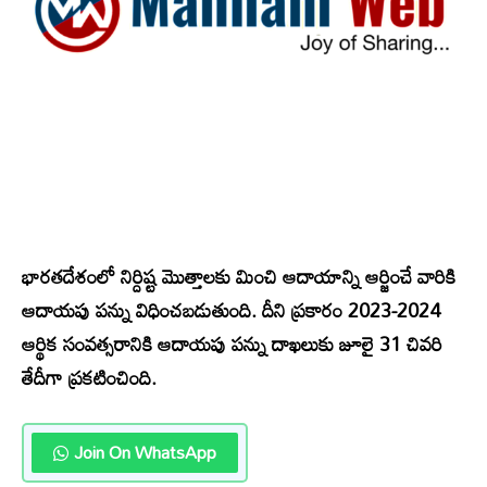
భారతదేశంలో నిర్దిష్ట మొత్తాలకు మించి ఆదాయాన్ని ఆర్జించే వారికి
ఆదాయపు పన్ను విధించబడుతుంది. దీని ప్రకారం 2023-2024
ఆర్థిక సంవత్సరానికి ఆదాయపు పన్ను దాఖలుకు జూలై 31 చివరి
తేదీగా ప్రకటించింది.
Join On WhatsApp