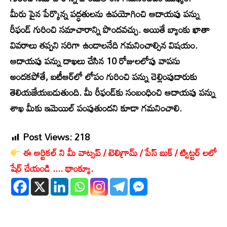
మీరు పైన పేర్కొన్న పద్ధతులను ఉపయోగించి ఆదాయపు పన్ను
రీఫండ్‌ గురించి సమాచారాన్ని పొందవచ్చు. అయితే బ్యాంకు ఖాతా
వివరాలు తప్పని సరిగా ఉండాలనేది గమనించాల్సిన విషయం.
ఆదాయపు పన్ను దాఖలు చేసిన 10 రోజులలోపు వాపసు
అందకపోతే, ఐటీఆర్‌లో లోపం గురించి పన్ను చెల్లింపుదారుకు
తెలియజేయబడుతుంది. మీ రీఫండ్‌కు సంబంధించి ఆదాయపు పన్ను
శాఖ మీకు ఇమెయిల్ పంపుతుందని కూడా గమనించాలి.
Post Views:
218
ఈ ఆర్టికల్ ని మీ వాట్సప్ / టెలిగ్రామ్ / పేస్ బుక్ / ట్విట్టర్ లలో
షేర్ చేయండి .... థాంక్యూ.