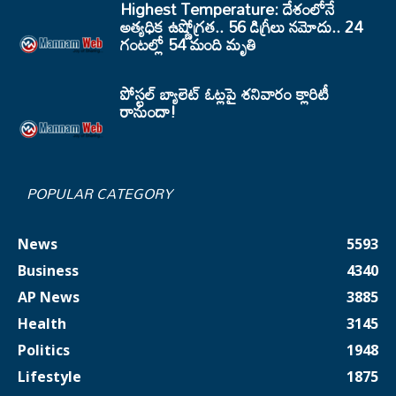
Highest Temperature: దేశంలోనే
అత్యధిక ఉష్ణోగ్రత.. 56 డిగ్రీలు నమోదు.. 24
గంటల్లో 54 మంది మృతి
పోస్టల్ బ్యాలెట్ ఓట్లపై శనివారం క్లారిటీ
రానుందా!
POPULAR CATEGORY
News
5593
Business
4340
AP News
3885
Health
3145
Politics
1948
Lifestyle
1875