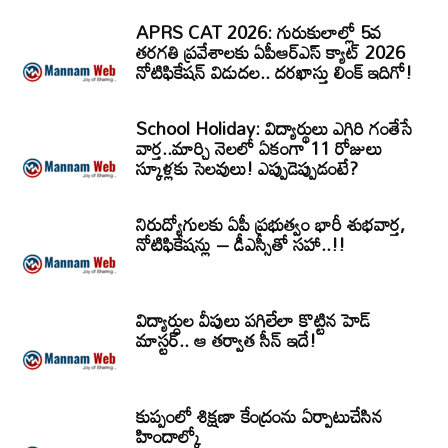
APRS CAT 2026: గురుకులాల్లో 5వ
తరగతి ప్రవేశాలకు ఏపీఆర్‌ఎస్‌ క్యాట్‌ 2026
నోటిఫికేషన్‌ విడుదల.. దరఖాస్తు లింక్‌ ఇదిగో!
School Holiday: విద్యార్థులు ఎగిరి గంతేసే
వార్త..మార్చి నెలలో ఏకంగా 11 రోజులు
స్కూళ్లకు సెలవులు! ఎప్పుడెప్పుడంటే?
నిరుద్యోగులకు ఏపీ ప్రభుత్వం భారీ శుభవార్త,
నోటిఫికేషన్లు – డీఎస్సీతో సహా..!!
విద్యార్ధుల వీపులు పగిలేలా కొట్టిన హెడ్
మాస్టర్.. ఆ తర్వాత సీన్‌ ఇదే!
కుప్పంలో శిక్షణా కేంద్రంను ఏర్పాటుచేసిన
హిందాల్కో