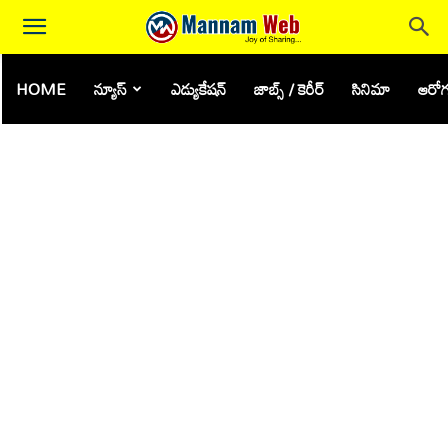
HOME
న్యూస్
ఎడ్యుకేషన్
జాబ్స్ / కెరీర్
సినిమా
ఆరోగ