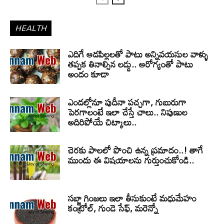
HEALTH
ఎదిగే ఆడపిల్లలతో పాటు అన్నివయసుల వాళ్ళు
తప్పక తినాల్సిన లడ్డు.. ఆరోగ్యంతో పాటు
అందం కూడా
ఎండల్లోనూ పుదీనా పచ్చగా, గుబురుగా
పెరగాలంటే ఇలా చేస్తే చాలు.. నిపుణుల
అదిరిపోయే చిట్కాలు..
చెరకు పాలలో పొంచి ఉన్న ప్రమాదం..! తాగే
ముందు ఈ విషయాలను గుర్తుంచుకోండి..
సబ్జా గింజలు ఇలా తీసుకుంటే మధుమేహం
కంట్రోల్, గుండె సేఫ్, మరెన్నో