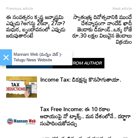
Previous article
Next article
ఈ సంవత్సరం కృష్ణ జన్మాష్టమి
స్వాతంత్ర్య దినోత్సవానికి ముందే
ఎప్పుడు?ఆగస్టు 26నా, 27నా?
దేశవ్యాప్తంగా నాందేడ్ ఖాదీ
మధుర, బృందావనంలో ఎప్పుడు
జెండాకు డిమాండ్..ఒక్క రోజే
జరుపుతారంటే
రూ.30 లక్షల విలువైన జెండాలు
విక్రయం
×
Mannam Web (మన్నం వెబ్ )-
Telugu News Website
RELATED ARTICLES
MORE FROM AUTHOR
Income Tax: డిడక్షన్లు కొనసాగుతాయా.
Tax Free Income: ఈ 10 రకాల
ఆదాయంపై నో ట్యాక్స్.. మన దేశంలోనే.. దర్జాగా
సంపాదించుకోవచ్చు