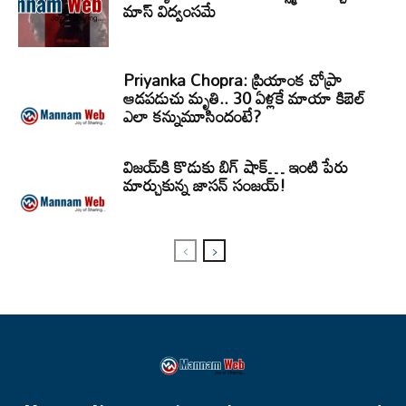
మాస్ విద్వంసమే
Priyanka Chopra: ప్రియాంక చోప్రా
ఆడపడుచు మృతి.. 30 ఏళ్లకే మాయా కిబెల్
ఎలా కన్నుమూసిందంటే?
విజయ్‌కి కొడుకు బిగ్ షాక్… ఇంటి పేరు
మార్చుకున్న జాసన్ సంజయ్!