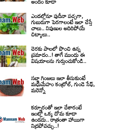
అందం కూడా
ఎండల్లోనూ పుదీనా పచ్చగా,
గుబురుగా పెరగాలంటే ఇలా చేస్తే
చాలు.. నిపుణుల అదిరిపోయే
చిట్కాలు..
చెరకు పాలలో పొంచి ఉన్న
ప్రమాదం..! తాగే ముందు ఈ
విషయాలను గుర్తుంచుకోండి..
సబ్జా గింజలు ఇలా తీసుకుంటే
మధుమేహం కంట్రోల్, గుండె సేఫ్,
మరెన్నో
కర్పూరంతో ఇలా చేశారంటే
ఇంట్లో ఒక్క దోమ కూడా
ఉండదు.. రాత్రంతా హాయిగా
నిద్రపోవచ్చు..!