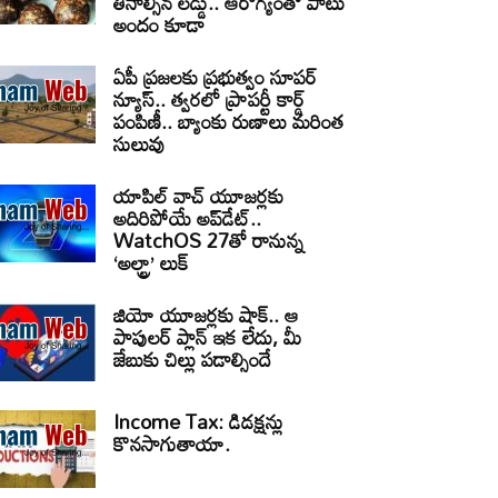
తినాల్సిన లడ్డు.. ఆరోగ్యంతో పాటు
అందం కూడా
ఏపీ ప్రజలకు ప్రభుత్వం సూపర్
న్యూస్.. త్వరలో ప్రాపర్టీ కార్డ్
పంపిణీ.. బ్యాంకు రుణాలు మరింత
సులువు
యాపిల్ వాచ్ యూజర్లకు
అదిరిపోయే అప్‌డేట్..
WatchOS 27తో రానున్న
‘అల్ట్రా’ లుక్
జియో యూజర్లకు షాక్.. ఆ
పాపులర్ ప్లాన్ ఇక లేదు, మీ
జేబుకు చిల్లు పడాల్సిందే
Income Tax: డిడక్షన్లు
కొనసాగుతాయా.