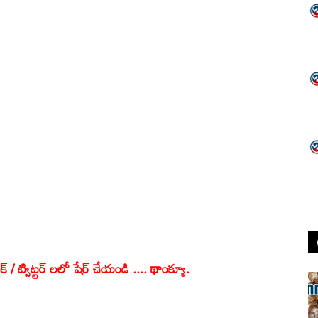
క్ / ట్విట్టర్ లలో షేర్ చేయండి .... థాంక్యూ.