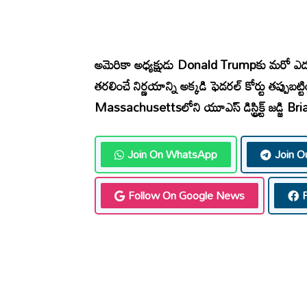
అమెరికా అధ్యక్షుడు
Donald Trump
కు మరో ఎద
తరలించే నిర్ణయాన్ని అక్కడి ఫెడరల్‌ కోర్టు తప్పుబట్టి
Massachusetts
లోని యూఎస్‌ డిస్ట్రిక్ట్‌ జడ్జి
Bri
Join On WhatsApp
Join O
Follow On Google News