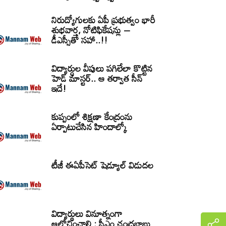
నిరుద్యోగులకు ఏపీ ప్రభుత్వం భారీ
శుభవార్త, నోటిఫికేషన్లు –
డీఎస్సీతో సహా..!!
విద్యార్ధుల వీపులు పగిలేలా కొట్టిన
హెడ్ మాస్టర్.. ఆ తర్వాత సీన్‌
ఇదే!
కుప్పంలో శిక్షణా కేంద్రంను
ఏర్పాటుచేసిన హిందాల్కో
టీజీ ఈఏపీసెట్‌ షెడ్యూల్‌ విడుదల
విద్యార్థులు వినూత్నంగా
ఆలోచించాలి : సీఎం చంద్రబాబు