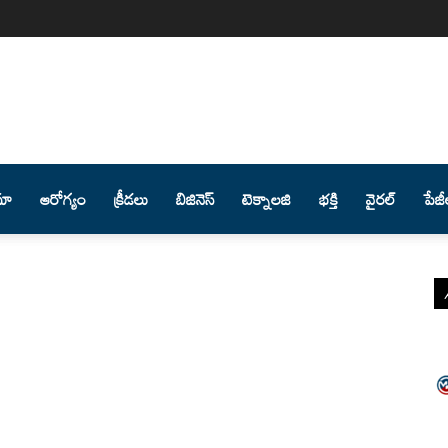
మా
ఆరోగ్యం
క్రీడలు
బిజినెస్
టెక్నాలజి
భక్తి
వైరల్
పేజీ