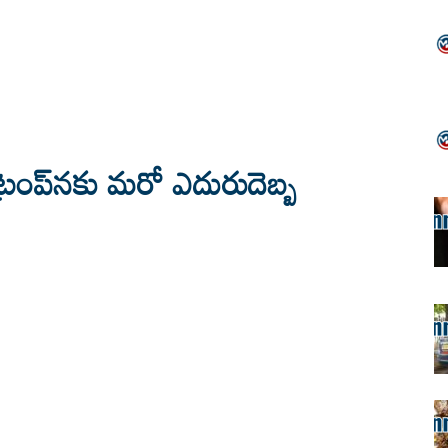
‌ ట్రంప్‌నకు మరో ఎదురుదెబ్బ