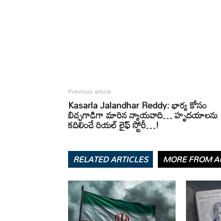
Previous article
Kasarla Jalandhar Reddy: భార్య కోసం
బిచ్చగాడిగా మారిన న్యాయవాది… హృదయాలను
కదిలించే రియల్ లైఫ్ స్టోరీ…!
RELATED ARTICLES
MORE FROM A