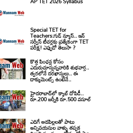
AP TET 2026 Syllabus
Special TET for
Teachers:గుడ్ న్యూస్.. ఇన్
సర్వీస్ టీచర్లకు ప్రత్యేకంగా TET
పరీక్ష! ఎప్పుడో తెలుసా ?
కొత్త పింఛన్ల కోసం
ఎదురుచూస్తున్నవారికి శుభవార్త..
త్వరలోనే దరఖాస్తులు.. ఈ
డాక్యుమెంట్స్ ఉంటేనే..
హైదరాబాద్‌లో క్యాబ్‌ దోపిడీ..
రూ.200 జర్నీకి రూ.500 వసూల్
ఎదిగే ఆడపిల్లలతో పాటు
అన్నివయసుల వాళ్ళు తప్పక