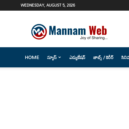
WEDNESDAY, AUGUST 5, 2026
Mannam
Web
(మన్నం
వెబ్
)-
Telugu
HOME
న్యూస్
ఎడ్యుకేషన్
జాబ్స్ / కెరీర్
సిని
News
Website