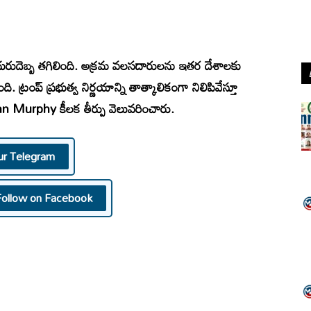
ురుదెబ్బ తగిలింది. అక్రమ వలసదారులను ఇతర దేశాలకు
ంది. ట్రంప్‌ ప్రభుత్వ నిర్ణయాన్ని తాత్కాలికంగా నిలిపివేస్తూ
an Murphy
కీలక తీర్పు వెలువరించారు.
ur Telegram
Follow on Facebook