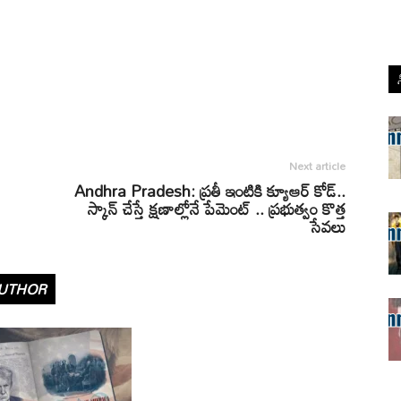
Next article
Andhra Pradesh: ప్రతీ ఇంటికి క్యూఆర్ కోడ్..
స్కాన్ చేస్తే క్షణాల్లోనే పేమెంట్ .. ప్రభుత్వం కొత్త
సేవలు
UTHOR