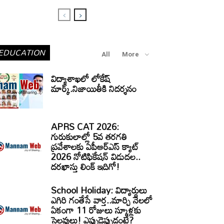
EDUCATION
All
More
విద్యాశాఖలో లోకేష్
మార్క్.నిజాయితీకి నిదర్శనం
APRS CAT 2026:
గురుకులాల్లో 5వ తరగతి
ప్రవేశాలకు ఏపీఆర్‌ఎస్‌ క్యాట్‌
2026 నోటిఫికేషన్‌ విడుదల..
దరఖాస్తు లింక్‌ ఇదిగో!
School Holiday: విద్యార్థులు
ఎగిరి గంతేసే వార్త..మార్చి నెలలో
ఏకంగా 11 రోజులు స్కూళ్లకు
సెలవులు! ఎప్పుడెప్పుడంటే?