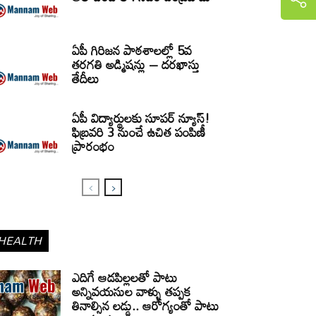
ఏపీ గిరిజన పాఠశాలల్లో 5వ
తరగతి అడ్మిషన్లు – దరఖాస్తు
తేదీలు
ఏపీ విద్యార్థులకు సూపర్ న్యూస్!
ఫిబ్రవరి 3 నుంచే ఉచిత పంపిణీ
ప్రారంభం
HEALTH
ఎదిగే ఆడపిల్లలతో పాటు
అన్నివయసుల వాళ్ళు తప్పక
తినాల్సిన లడ్డు.. ఆరోగ్యంతో పాటు