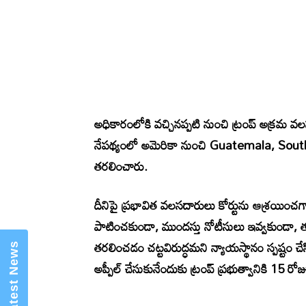
అధికారంలోకి వచ్చినప్పటి నుంచి ట్రంప్‌ అక్రమ వ
ెబ్ )- Telugu
నేపథ్యంలో అమెరికా నుంచి
Guatemala
,
Sout
తరలించారు.
దీనిపై ప్రభావిత వలసదారులు కోర్టును ఆశ్రయించ
పాటించకుండా, ముందస్తు నోటీసులు ఇవ్వకుండా, 
తరలించడం చట్టవిరుద్ధమని న్యాయస్థానం స్పష్టం చే
అప్పీల్‌ చేసుకునేందుకు ట్రంప్‌ ప్రభుత్వానికి 15 