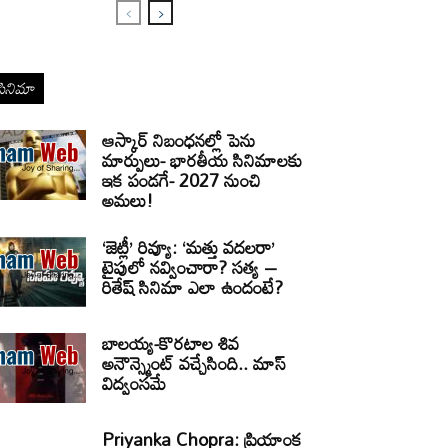
సినిమా
ఆస్కార్ నిబంధనల్లో పెను
మార్పులు- భారతీయ సినిమాలకు
ఇక పండగే- 2027 నుంచి
అమలు!
‘జెట్లీ’ రివ్యూ: ‘మత్తు వదలరా’
టైపులో నవ్వించారా? సత్య –
రితేష్ సినిమా ఎలా ఉందంటే?
బాలయ్య-కొరటాల శివ
అనౌన్స్మెంట్ వచ్చేసింది.. మాస్
విద్వంసమే
Priyanka Chopra: ప్రియాంక