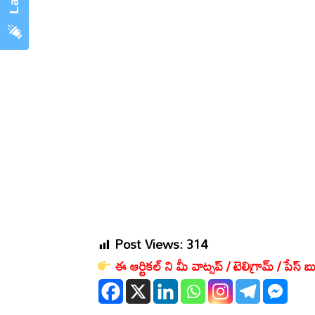
Post Views:
314
ఈ ఆర్టికల్ ని మీ వాట్సప్ / టెలిగ్రామ్ / పేస్ బు