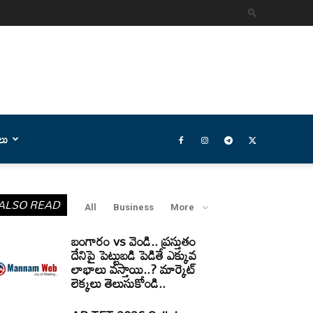
లు
ALSO READ
All
Business
More
బంగారం vs వెండి.. ప్రస్తుతం
దేనిపై పెట్టుబడి పెడితే ఎక్కువ
లాభాలు వస్తాయి..? మార్కెట్
లెక్కలు తెలుసుకోండి..