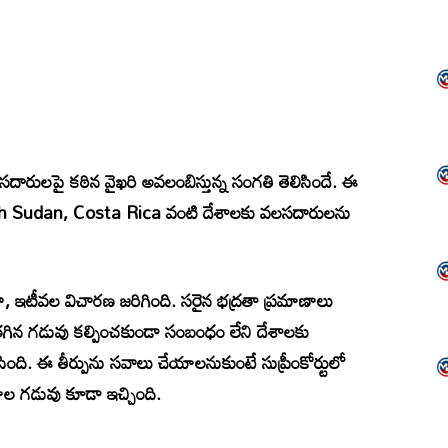
లసదారులపై కఠిన వైఖరి అవలంబిస్తున్న సంగతి తెలిసిందే. ఈ
h Sudan
,
Costa Rica
వంటి దేశాలకు వలసదారులను
గా, ఇటీవల విచారణ జరిగింది. సరైన భద్రతా ప్రమాణాలు
తగిన గడువు కల్పించకుండా సంబంధం లేని దేశాలకు
సింది. ఈ తీర్పును సవాలు చేయాలనుకుంటే సుప్రీంకోర్టులో
రోజుల గడువు కూడా ఇచ్చింది.