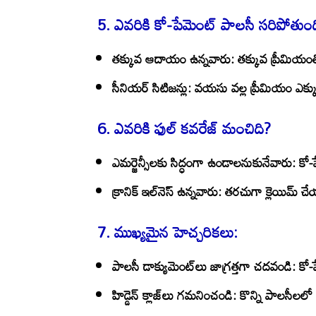
5.
ఎవరికి కో-పేమెంట్ పాలసీ సరిపోతుం
తక్కువ ఆదాయం ఉన్నవారు:
తక్కువ ప్రీమియంతో
సీనియర్ సిటిజన్లు:
వయసు వల్ల ప్రీమియం ఎక్కువై
6.
ఎవరికి ఫుల్ కవరేజ్ మంచిది?
ఎమర్జెన్సీలకు సిద్ధంగా ఉండాలనుకునేవారు:
కో-ప
క్రానిక్ ఇల్‌నెస్ ఉన్నవారు:
తరచుగా క్లెయిమ్ చేయాల
7.
ముఖ్యమైన హెచ్చరికలు:
పాలసీ డాక్యుమెంట్‌లు జాగ్రత్తగా చదవండి:
కో-ప
హిడ్డెన్ క్లాజ్‌లు గమనించండి:
కొన్ని పాలసీలలో నిర