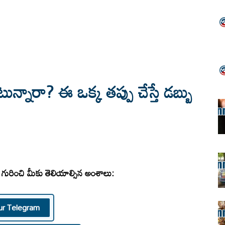
న్నారా? ఈ ఒక్క తప్పు చేస్తే డబ్బు
 గురించి మీకు తెలియాల్సిన అంశాలు:
ur Telegram