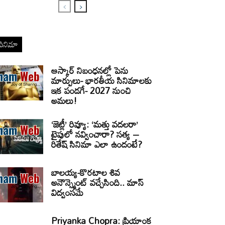
సినిమా
ఆస్కార్ నిబంధనల్లో పెను
మార్పులు- భారతీయ సినిమాలకు
ఇక పండగే- 2027 నుంచి
అమలు!
‘జెట్లీ’ రివ్యూ: ‘మత్తు వదలరా’
టైపులో నవ్వించారా? సత్య –
రితేష్ సినిమా ఎలా ఉందంటే?
బాలయ్య-కొరటాల శివ
అనౌన్స్మెంట్ వచ్చేసింది.. మాస్
విద్వంసమే
Priyanka Chopra: ప్రియాంక