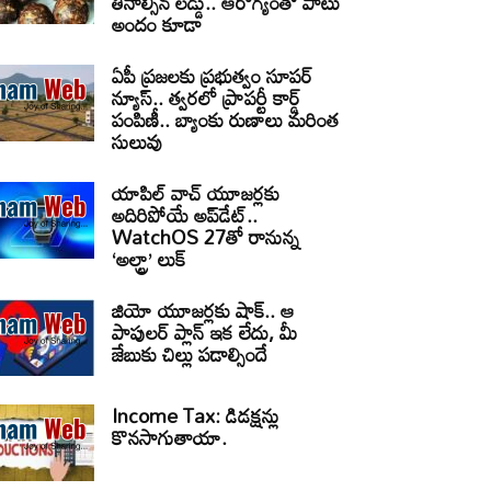
తినాల్సిన లడ్డు.. ఆరోగ్యంతో పాటు
అందం కూడా
ఏపీ ప్రజలకు ప్రభుత్వం సూపర్
న్యూస్.. త్వరలో ప్రాపర్టీ కార్డ్
పంపిణీ.. బ్యాంకు రుణాలు మరింత
సులువు
యాపిల్ వాచ్ యూజర్లకు
అదిరిపోయే అప్‌డేట్..
WatchOS 27తో రానున్న
‘అల్ట్రా’ లుక్
జియో యూజర్లకు షాక్.. ఆ
పాపులర్ ప్లాన్ ఇక లేదు, మీ
జేబుకు చిల్లు పడాల్సిందే
Income Tax: డిడక్షన్లు
కొనసాగుతాయా.