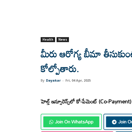
Health
News
మీరు ఆరోగ్య బీమా తీసుకుంటు
కోల్పోతారు.
By
Dayakar
-
Fri, 04 Apr, 2025
హెల్త్ ఇన్సూరెన్స్‌లో కో-పేమెంట్ (Co-Payment)
Join On WhatsApp
Join O