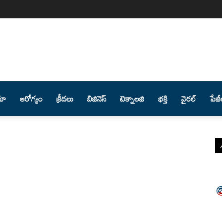
మా
ఆరోగ్యం
క్రీడలు
బిజినెస్
టెక్నాలజి
భక్తి
వైరల్
పేజీ