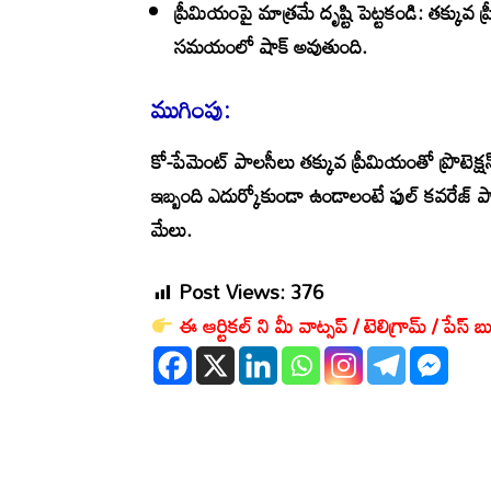
ప్రీమియంపై మాత్రమే దృష్టి పెట్టకండి:
తక్కువ ప
సమయంలో షాక్ అవుతుంది.
ముగింపు:
కో-పేమెంట్ పాలసీలు తక్కువ ప్రీమియంతో ప్రొటెక్
ఇబ్బంది ఎదుర్కోకుండా ఉండాలంటే
ఫుల్ కవరేజ్ ప
మేలు.
Post Views:
376
ఈ ఆర్టికల్ ని మీ వాట్సప్ / టెలిగ్రామ్ / పేస్ బు