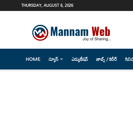
THURSDAY, AUGUST 6, 2026
Mannam
Web
(మన్నం
వెబ్
)-
Telugu
HOME
న్యూస్
ఎడ్యుకేషన్
జాబ్స్ / కెరీర్
సిని
News
Website