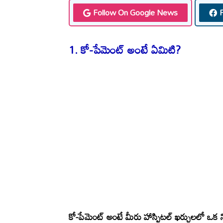
Follow On Google News
1.
కో-పేమెంట్ అంటే ఏమిటి?
కో-పేమెంట్ అంటే మీరు హాస్పిటల్ ఖర్చులలో ఒక 