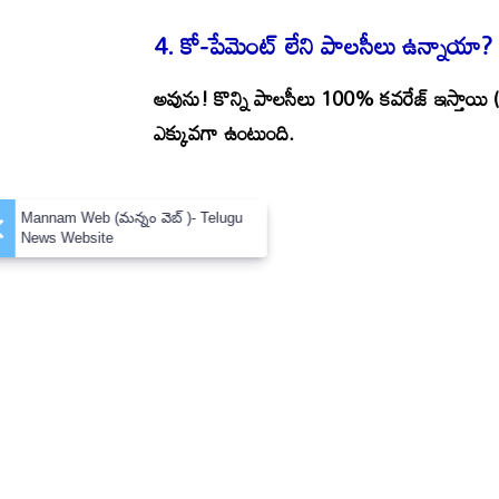
4.
కో-పేమెంట్ లేని పాలసీలు ఉన్నాయా?
అవును!
కొన్ని పాలసీలు 100% కవరేజ్ ఇస్తాయి (ఉద
ఎక్కువగా ఉంటుంది.
×
Mannam Web (మన్నం వెబ్ )- Telugu
News Website