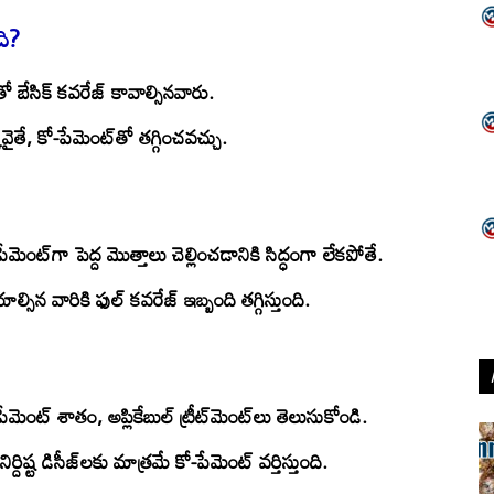
ది?
 బేసిక్ కవరేజ్ కావాల్సినవారు.
తే, కో-పేమెంట్‌తో తగ్గించవచ్చు.
ేమెంట్‌గా పెద్ద మొత్తాలు చెల్లించడానికి సిద్ధంగా లేకపోతే.
్సిన వారికి ఫుల్ కవరేజ్ ఇబ్బంది తగ్గిస్తుంది.
ేమెంట్ శాతం, అప్లికేబుల్ ట్రీట్‌మెంట్‌లు తెలుసుకోండి.
్దిష్ట డిసీజ్‌లకు మాత్రమే కో-పేమెంట్ వర్తిస్తుంది.