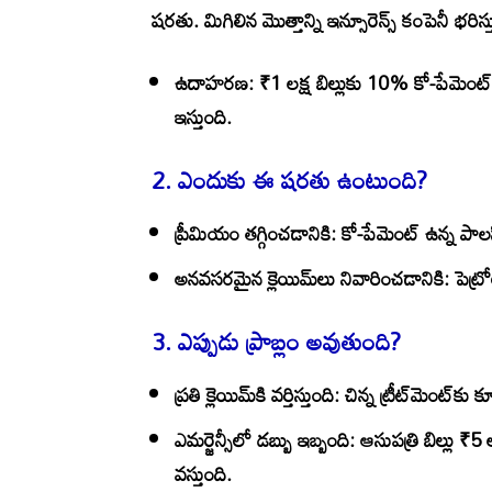
షరతు. మిగిలిన మొత్తాన్ని ఇన్సూరెన్స్ కంపెనీ భరిస్త
ఉదాహరణ:
₹1 లక్ష బిల్లుకు 10% కో-పేమెంట
ఇస్తుంది.
2.
ఎందుకు ఈ షరతు ఉంటుంది?
ప్రీమియం తగ్గించడానికి:
కో-పేమెంట్ ఉన్న పాల
అనవసరమైన క్లెయిమ్‌లు నివారించడానికి:
పెట్ర
3.
ఎప్పుడు ప్రాబ్లం అవుతుంది?
ప్రతి క్లెయిమ్‌కి వర్తిస్తుంది:
చిన్న ట్రీట్‌మెంట్‌కు
ఎమర్జెన్సీలో డబ్బు ఇబ్బంది:
ఆసుపత్రి బిల్లు ₹5
వస్తుంది.