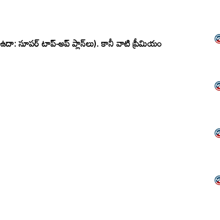
ా: సూపర్ టాప్-అప్ ప్లాన్‌లు). కానీ వాటి ప్రీమియం