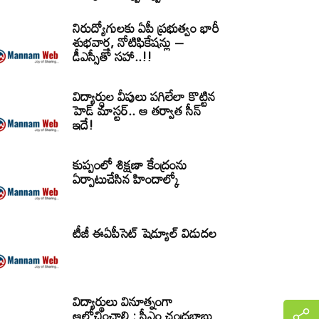
నిరుద్యోగులకు ఏపీ ప్రభుత్వం భారీ
శుభవార్త, నోటిఫికేషన్లు –
డీఎస్సీతో సహా..!!
విద్యార్ధుల వీపులు పగిలేలా కొట్టిన
హెడ్ మాస్టర్.. ఆ తర్వాత సీన్‌
ఇదే!
కుప్పంలో శిక్షణా కేంద్రంను
ఏర్పాటుచేసిన హిందాల్కో
టీజీ ఈఏపీసెట్‌ షెడ్యూల్‌ విడుదల
విద్యార్థులు వినూత్నంగా
ఆలోచించాలి : సీఎం చంద్రబాబు