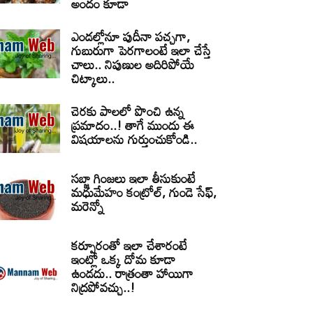
అందం కూడా
ఎండల్లోనూ పుదీనా పచ్చగా,
గుబురుగా పెరగాలంటే ఇలా చేస్తే
చాలు.. నిపుణుల అదిరిపోయే
చిట్కాలు..
చెరకు పాలలో పొంచి ఉన్న
ప్రమాదం..! తాగే ముందు ఈ
విషయాలను గుర్తుంచుకోండి..
సబ్జా గింజలు ఇలా తీసుకుంటే
మధుమేహం కంట్రోల్, గుండె సేఫ్,
మరెన్నో
కర్పూరంతో ఇలా చేశారంటే
ఇంట్లో ఒక్క దోమ కూడా
ఉండదు.. రాత్రంతా హాయిగా
నిద్రపోవచ్చు..!