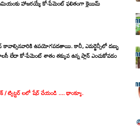
్రీమియంకు హాజరయ్యే కో-పేమెంట్ ఫలితంగా క్లెయిమ్
షన్ కావాల్సినవారికి ఉపయోగపడతాయి. కానీ, ఎమర్జెన్సీలో డబ్బు
ాలసీ
లేదా
కో-పేమెంట్ శాతం తక్కువ ఉన్న ప్లాన్
ఎంచుకోవడం
క్ / ట్విట్టర్ లలో షేర్ చేయండి .... థాంక్యూ.