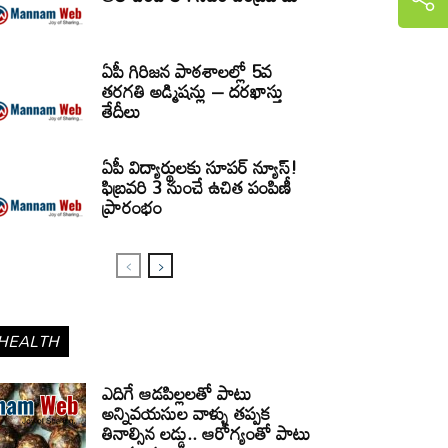
ఏపీ గిరిజన పాఠశాలల్లో 5వ
తరగతి అడ్మిషన్లు – దరఖాస్తు
తేదీలు
ఏపీ విద్యార్థులకు సూపర్ న్యూస్!
ఫిబ్రవరి 3 నుంచే ఉచిత పంపిణీ
ప్రారంభం
HEALTH
ఎదిగే ఆడపిల్లలతో పాటు
అన్నివయసుల వాళ్ళు తప్పక
తినాల్సిన లడ్డు.. ఆరోగ్యంతో పాటు