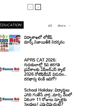
EDUCATION
All
More
విద్యాశాఖలో లోకేష్
మార్క్.నిజాయితీకి నిదర్శనం
APRS CAT 2026:
గురుకులాల్లో 5వ తరగతి
ప్రవేశాలకు ఏపీఆర్‌ఎస్‌ క్యాట్‌
2026 నోటిఫికేషన్‌ విడుదల..
దరఖాస్తు లింక్‌ ఇదిగో!
School Holiday: విద్యార్థులు
ఎగిరి గంతేసే వార్త..మార్చి నెలలో
ఏకంగా 11 రోజులు స్కూళ్లకు
సెలవులు! ఎప్పుడెప్పుడంటే?