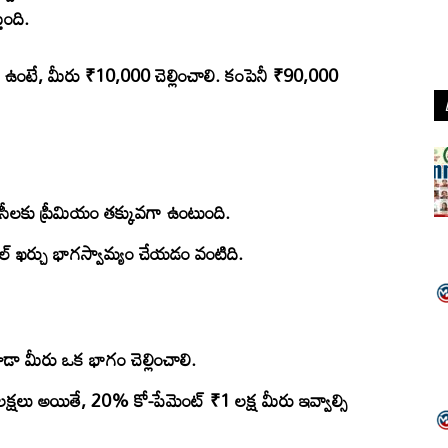
ుంది.
్ ఉంటే, మీరు ₹10,000 చెల్లించాలి. కంపెనీ ₹90,000
సీలకు ప్రీమియం తక్కువగా ఉంటుంది.
ోల్ ఖర్చు భాగస్వామ్యం చేయడం వంటిది.
 కూడా మీరు ఒక భాగం చెల్లించాలి.
 లక్షలు అయితే, 20% కో-పేమెంట్ ₹1 లక్ష మీరు ఇవ్వాల్సి