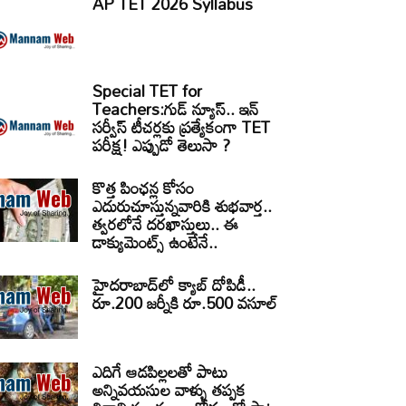
AP TET 2026 Syllabus
Special TET for
Teachers:గుడ్ న్యూస్.. ఇన్
సర్వీస్ టీచర్లకు ప్రత్యేకంగా TET
పరీక్ష! ఎప్పుడో తెలుసా ?
కొత్త పింఛన్ల కోసం
ఎదురుచూస్తున్నవారికి శుభవార్త..
త్వరలోనే దరఖాస్తులు.. ఈ
డాక్యుమెంట్స్ ఉంటేనే..
హైదరాబాద్‌లో క్యాబ్‌ దోపిడీ..
రూ.200 జర్నీకి రూ.500 వసూల్
ఎదిగే ఆడపిల్లలతో పాటు
అన్నివయసుల వాళ్ళు తప్పక