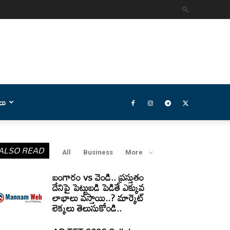
లు
ALSO READ
All
Business
More
బంగారం vs వెండి.. ప్రస్తుతం
దేనిపై పెట్టుబడి పెడితే ఎక్కువ
లాభాలు వస్తాయి..? మార్కెట్
లెక్కలు తెలుసుకోండి..