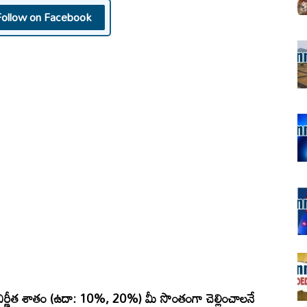
Follow on Facebook
నిర్ణీత శాతం (ఉదా: 10%, 20%) మీ సొంతంగా చెల్లించాలనే