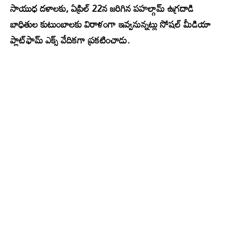
సాయుధ దళాలకు, ఏప్రిల్ 22న జరిగిన పహల్గామ్ ఉగ్రదాడి
బాధితుల కుటుంబాలకు విరాళంగా ఇవ్వనున్నట్లు సోషల్ మీడియా
ప్లాట్‌ఫామ్ ఎక్స్ వేదికగా ప్రకటించాడు.