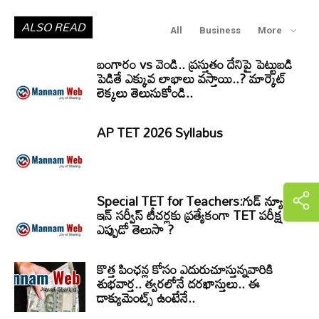
ALSO READ
All
Business
More
బంగారం vs వెండి.. ప్రస్తుతం దేనిపై పెట్టుబడి
పెడితే ఎక్కువ లాభాలు వస్తాయి..? మార్కెట్
లెక్కలు తెలుసుకోండి..
AP TET 2026 Syllabus
Special TET for Teachers:గుడ్ న్యూస్..
ఇన్ సర్వీస్ టీచర్లకు ప్రత్యేకంగా TET పరీక్ష!
ఎప్పుడో తెలుసా ?
కొత్త పింఛన్ల కోసం ఎదురుచూస్తున్నవారికి
శుభవార్త.. త్వరలోనే దరఖాస్తులు.. ఈ
డాక్యుమెంట్స్ ఉంటేనే..