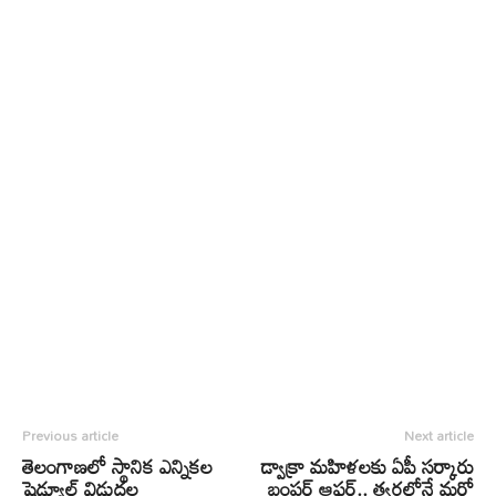
Previous article
Next article
తెలంగాణలో స్థానిక ఎన్నికల
డ్వాక్రా మహిళలకు ఏపీ సర్కారు
షెడ్యూల్ విడుదల
బంపర్ ఆఫర్.. త్వరలోనే మరో