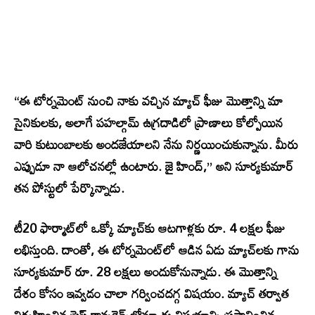
“ఈ టోర్నమెంట్ నుంచి నాకు వచ్చిన మ్యాచ్ ఫీజు మొత్తాన్ని మా
సైనికులకు, అలాగే పహల్గామ్ ఉగ్రదాడిలో ప్రాణాలు కోల్పోయిన
వారి కుటుంబాలకు అందజేయాలని నేను నిర్ణయించుకున్నాను. మీరు
ఎప్పుడూ నా ఆలోచనల్లో ఉంటారు. జై హింద్,” అని సూర్యకుమార్
తన పోస్టులో పేర్కొన్నాడు.
టీ20 ఫార్మాట్‌లో ఒక్కో మ్యాచ్‌కు ఆటగాళ్లకు రూ. 4 లక్షల ఫీజు
లభిస్తుంది. దాంతో, ఈ టోర్నమెంట్‌లో ఆడిన ఏడు మ్యాచ్‌లకు గాను
సూర్యకుమార్ రూ. 28 లక్షలు అందుకోనున్నాడు. ఈ మొత్తాన్ని
దేశం కోసం ఇవ్వడం చాలా గర్వించదగ్గ విషయం. మ్యాచ్ తర్వాత