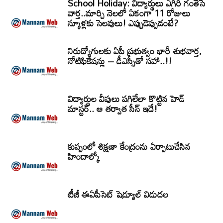
School Holiday: విద్యార్థులు ఎగిరి గంతేసే
వార్త..మార్చి నెలలో ఏకంగా 11 రోజులు
స్కూళ్లకు సెలవులు! ఎప్పుడెప్పుడంటే?
నిరుద్యోగులకు ఏపీ ప్రభుత్వం భారీ శుభవార్త,
నోటిఫికేషన్లు – డీఎస్సీతో సహా..!!
విద్యార్ధుల వీపులు పగిలేలా కొట్టిన హెడ్
మాస్టర్.. ఆ తర్వాత సీన్‌ ఇదే!
కుప్పంలో శిక్షణా కేంద్రంను ఏర్పాటుచేసిన
హిందాల్కో
టీజీ ఈఏపీసెట్‌ షెడ్యూల్‌ విడుదల