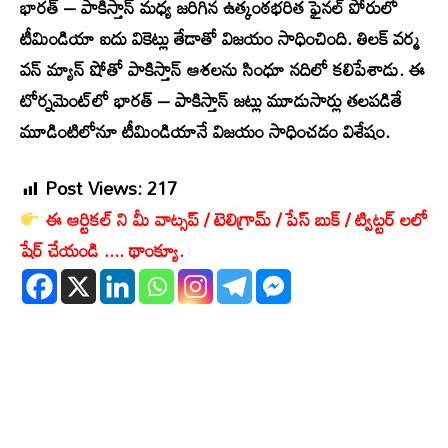
భారత్ – పాకిస్తాన్ మధ్య జరిగిన ఉత్కంఠభరిత ఫైనల్ పోరులో
టీమిండియా ఐదు వికెట్లు తేడాతో విజయం సాధించింది. తిలక్ వర్మ
వన్ మ్యాన్ షోతో పాకిస్తాన్ ఆశలను సింధూ నదిలో కలిపేశాడు. ఈ
టోర్నమెంట్‌లో భారత్ – పాకిస్తాన్ జట్లు మూడుసార్లు తలపడితే
మూడింటిలోనూ టీమిండియానే విజయం సాధించడం విశేషం.
Post Views:
217
ఈ ఆర్టికల్ ని మీ వాట్సప్ / టెలిగ్రామ్ / పేస్ బుక్ / ట్విట్టర్ లలో
షేర్ చేయండి .... థాంక్యూ.