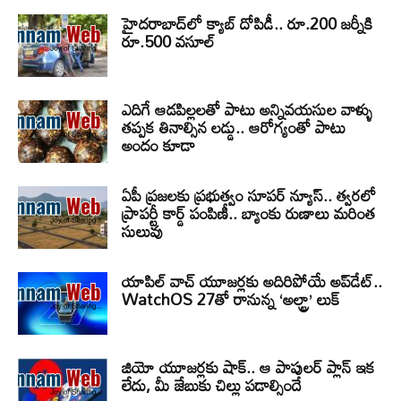
హైదరాబాద్‌లో క్యాబ్‌ దోపిడీ.. రూ.200 జర్నీకి
రూ.500 వసూల్
ఎదిగే ఆడపిల్లలతో పాటు అన్నివయసుల వాళ్ళు
తప్పక తినాల్సిన లడ్డు.. ఆరోగ్యంతో పాటు
అందం కూడా
ఏపీ ప్రజలకు ప్రభుత్వం సూపర్ న్యూస్.. త్వరలో
ప్రాపర్టీ కార్డ్ పంపిణీ.. బ్యాంకు రుణాలు మరింత
సులువు
యాపిల్ వాచ్ యూజర్లకు అదిరిపోయే అప్‌డేట్..
WatchOS 27తో రానున్న ‘అల్ట్రా’ లుక్
జియో యూజర్లకు షాక్.. ఆ పాపులర్ ప్లాన్ ఇక
లేదు, మీ జేబుకు చిల్లు పడాల్సిందే