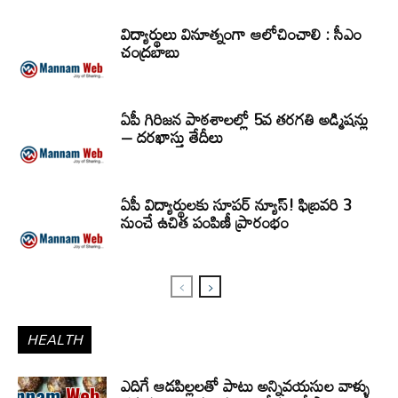
విద్యార్థులు వినూత్నంగా ఆలోచించాలి : సీఎం
చంద్రబాబు
ఏపీ గిరిజన పాఠశాలల్లో 5వ తరగతి అడ్మిషన్లు
– దరఖాస్తు తేదీలు
ఏపీ విద్యార్థులకు సూపర్ న్యూస్! ఫిబ్రవరి 3
నుంచే ఉచిత పంపిణీ ప్రారంభం
HEALTH
ఎదిగే ఆడపిల్లలతో పాటు అన్నివయసుల వాళ్ళు