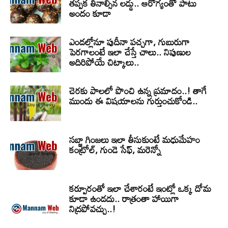
తప్పక తినాల్సిన లడ్డు.. ఆరోగ్యంతో పాటు
అందం కూడా
ఎండల్లోనూ పుదీనా పచ్చగా, గుబురుగా
పెరగాలంటే ఇలా చేస్తే చాలు.. నిపుణుల
అదిరిపోయే చిట్కాలు..
చెరకు పాలలో పొంచి ఉన్న ప్రమాదం..! తాగే
ముందు ఈ విషయాలను గుర్తుంచుకోండి..
సబ్జా గింజలు ఇలా తీసుకుంటే మధుమేహం
కంట్రోల్, గుండె సేఫ్, మరెన్నో
కర్పూరంతో ఇలా చేశారంటే ఇంట్లో ఒక్క దోమ
కూడా ఉండదు.. రాత్రంతా హాయిగా
నిద్రపోవచ్చు..!