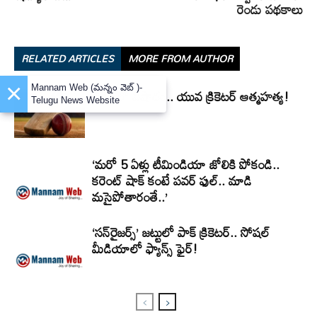
రెండు పథకాలు
RELATED ARTICLES
MORE FROM AUTHOR
×
Mannam Web (మన్నం వెబ్ )-
క్రికెట్‌లో విషాదం.. యువ క్రికెటర్ ఆత్మహత్య!
Telugu News Website
‘మరో 5 ఏళ్లు టీమిండియా జోలికి పోకండి..
కరెంట్ షాక్ కంటే పవర్ ఫుల్.. మాడి
మసైపోతారంతే..’
‘సన్‌రైజర్స్‌’ జట్టులో పాక్‌ క్రికెటర్.. సోషల్
మీడియాలో ఫ్యాన్స్ ఫైర్!