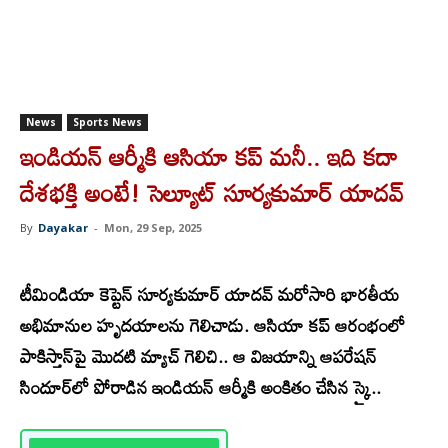
News
Sports News
ఇండియన్ ఆర్మీకి ఆసియా కప్ మనీ.. ఇది కదా
దేశభక్తి అంటే! సెల్యూట్ సూర్యకుమార్ యాదవ్
By
Dayakar
-
Mon, 29 Sep, 2025
టీ
మిండియా కెప్టెన్ సూర్యకుమార్ యాదవ్ మరోసారి భారతీయ
అభిమానుల హృదయాలను గెలిచాడు. ఆసియా కప్ ఆరంభంలో
పాకిస్తాన్‌పై మొదటి మ్యాచ్ గెలిచి.. ఆ విజయాన్ని ఆపరేషన్
సిందూర్‌లో పోరాడిన ఇండియన్ ఆర్మీకి అంకితం చేసిన స్కై..