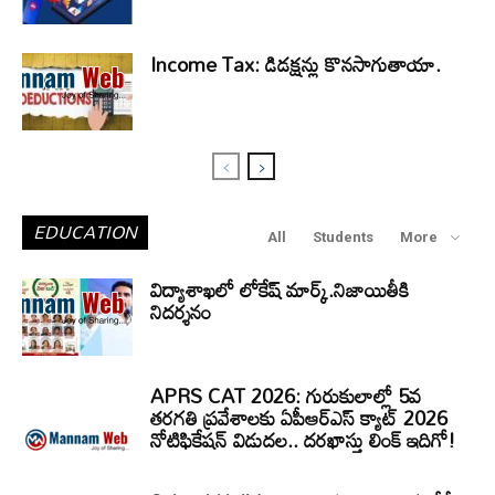
Income Tax: డిడక్షన్లు కొనసాగుతాయా.
EDUCATION
All
Students
More
విద్యాశాఖలో లోకేష్ మార్క్.నిజాయితీకి
నిదర్శనం
APRS CAT 2026: గురుకులాల్లో 5వ
తరగతి ప్రవేశాలకు ఏపీఆర్‌ఎస్‌ క్యాట్‌ 2026
నోటిఫికేషన్‌ విడుదల.. దరఖాస్తు లింక్‌ ఇదిగో!