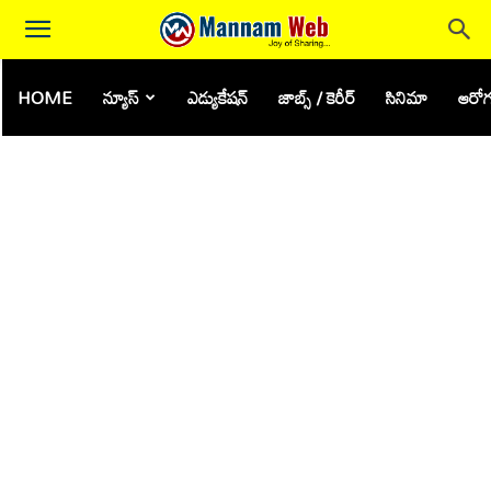
HOME
న్యూస్
ఎడ్యుకేషన్
జాబ్స్ / కెరీర్
సినిమా
ఆరోగ