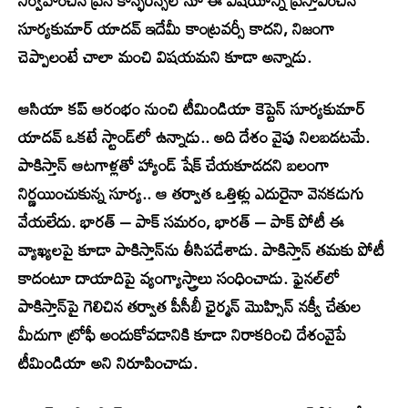
నిర్వహించిన ప్రెస్ కాన్ఫరెన్స్‌లోనూ ఈ విషయాన్ని ప్రస్తావించిన
సూర్యకుమార్ యాదవ్ ఇదేమీ కాంట్రవర్సీ కాదని, నిజంగా
చెప్పాలంటే చాలా మంచి విషయమని కూడా అన్నాడు.
ఆసియా కప్ ఆరంభం నుంచి టీమిండియా కెప్టెన్ సూర్యకుమార్
యాదవ్ ఒకటే స్టాండ్‌లో ఉన్నాడు.. అది దేశం వైపు నిలబడటమే.
పాకిస్తాన్ ఆటగాళ్లతో హ్యాండ్ షేక్ చేయకూడదని బలంగా
నిర్ణయించుకున్న సూర్య.. ఆ తర్వాత ఒత్తిళ్లు ఎదురైనా వెనకడుగు
వేయలేదు. భారత్ – పాక్ సమరం, భారత్ – పాక్ పోటీ ఈ
వ్యాఖ్యలపై కూడా పాకిస్తాన్‌ను తీసిపడేశాడు. పాకిస్తాన్ తమకు పోటీ
కాదంటూ దాయాదిపై వ్యంగ్యాస్త్రాలు సంధించాడు. ఫైనల్‌లో
పాకిస్తాన్‌పై గెలిచిన తర్వాత పీసీబీ ఛైర్మన్ మొహ్సిన్ నక్వీ చేతుల
మీదుగా ట్రోఫీ అందుకోవడానికి కూడా నిరాకరించి దేశంవైపే
టీమిండియా అని నిరూపించాడు.