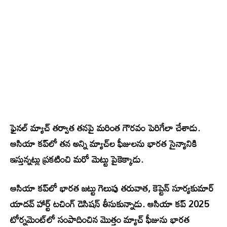
ఫైనల్ మ్యాచ్ తర్వాత తనపై మరింత గౌరవం పెరిగేలా చేశాడు.
ఆసియా కప్‌లో తన అన్ని మ్యాచ్‌ల ఫీజులను భారత సైన్యానికి
ఇస్తున్నట్లు ప్రకటించి మరో మెట్టు పైకెక్కాడు.
ఆసియా కప్‌లో భారత జట్టు గెలుపు తరువాత, కెప్టెన్ సూర్యకుమార్
యాదవ్ హార్ట్ టచింగ్ డెసిషన్ తీసుకున్నాడు. ఆసియా కప్ 2025
టోర్నమెంట్‌లో సంపాదించిన మొత్తం మ్యాచ్ ఫీజును భారత