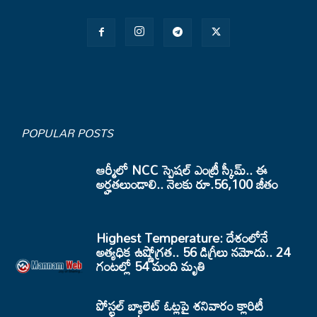
POPULAR POSTS
ఆర్మీలో NCC స్పెషల్ ఎంట్రీ స్కీమ్.. ఈ
అర్హతలుండాలి.. నెలకు రూ.56,100 జీతం
Highest Temperature: దేశంలోనే
అత్యధిక ఉష్ణోగ్రత.. 56 డిగ్రీలు నమోదు.. 24
గంటల్లో 54 మంది మృతి
పోస్టల్ బ్యాలెట్ ఓట్లపై శనివారం క్లారిటీ