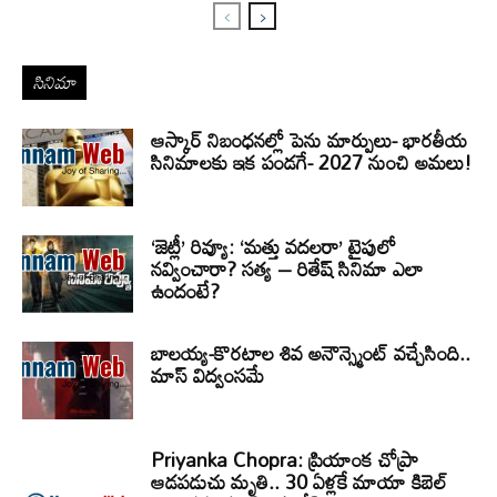
సినిమా
ఆస్కార్ నిబంధనల్లో పెను మార్పులు- భారతీయ
సినిమాలకు ఇక పండగే- 2027 నుంచి అమలు!
‘జెట్లీ’ రివ్యూ: ‘మత్తు వదలరా’ టైపులో
నవ్వించారా? సత్య – రితేష్ సినిమా ఎలా
ఉందంటే?
బాలయ్య-కొరటాల శివ అనౌన్స్మెంట్ వచ్చేసింది..
మాస్ విద్వంసమే
Priyanka Chopra: ప్రియాంక చోప్రా
ఆడపడుచు మృతి.. 30 ఏళ్లకే మాయా కిబెల్