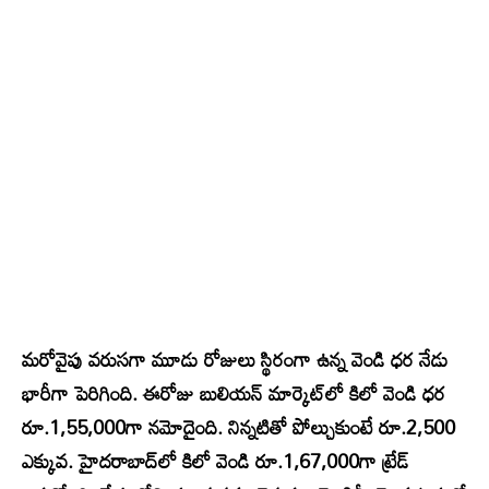
మరోవైపు వరుసగా మూడు రోజులు స్థిరంగా ఉన్న వెండి ధర నేడు
భారీగా పెరిగింది. ఈరోజు బులియన్ మార్కెట్‌లో కిలో వెండి ధర
రూ.1,55,000గా నమోదైంది. నిన్నటితో పోల్చుకుంటే రూ.2,500
ఎక్కువ. హైదరాబాద్‌లో కిలో వెండి రూ.1,67,000గా ట్రేడ్