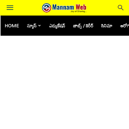
HOME
న్యూస్
ఎడ్యుకేషన్
జాబ్స్ / కెరీర్
సినిమా
ఆరోగ