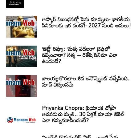
సినిమా
ఆస్కార్ నిబంధనల్లో పెను మార్పులు- భారతీయ
సినిమాలకు ఇక పండగే- 2027 నుంచి అమలు!
‘జెట్లీ’ రివ్యూ: ‘మత్తు వదలరా’ టైపులో
నవ్వించారా? సత్య – రితేష్ సినిమా ఎలా
ఉందంటే?
బాలయ్య-కొరటాల శివ అనౌన్స్మెంట్ వచ్చేసింది..
మాస్ విద్వంసమే
Priyanka Chopra: ప్రియాంక చోప్రా
ఆడపడుచు మృతి.. 30 ఏళ్లకే మాయా కిబెల్
ఎలా కన్నుమూసిందంటే?
విజయ్‌కి కొడుకు బిగ్ షాక్… ఇంటి పేరు