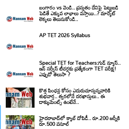
బంగారం vs వెండి.. ప్రస్తుతం దేనిపై పెట్టుబడి
పెడితే ఎక్కువ లాభాలు వస్తాయి..? మార్కెట్
లెక్కలు తెలుసుకోండి..
AP TET 2026 Syllabus
Special TET for Teachers:గుడ్ న్యూస్..
ఇన్ సర్వీస్ టీచర్లకు ప్రత్యేకంగా TET పరీక్ష!
ఎప్పుడో తెలుసా ?
కొత్త పింఛన్ల కోసం ఎదురుచూస్తున్నవారికి
శుభవార్త.. త్వరలోనే దరఖాస్తులు.. ఈ
డాక్యుమెంట్స్ ఉంటేనే..
హైదరాబాద్‌లో క్యాబ్‌ దోపిడీ.. రూ.200 జర్నీకి
రూ.500 వసూల్