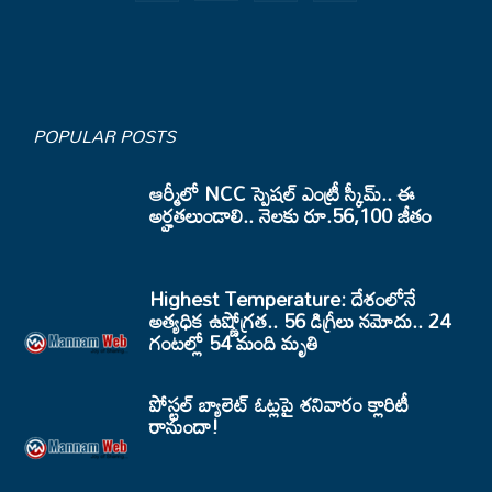
POPULAR POSTS
ఆర్మీలో NCC స్పెషల్ ఎంట్రీ స్కీమ్.. ఈ
అర్హతలుండాలి.. నెలకు రూ.56,100 జీతం
Highest Temperature: దేశంలోనే
అత్యధిక ఉష్ణోగ్రత.. 56 డిగ్రీలు నమోదు.. 24
గంటల్లో 54 మంది మృతి
పోస్టల్ బ్యాలెట్ ఓట్లపై శనివారం క్లారిటీ
రానుందా!