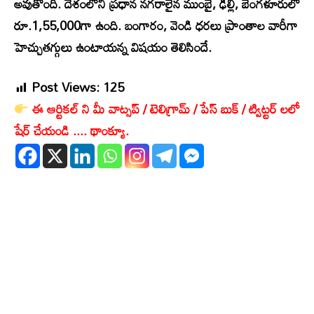
అవుతోంది. దేశంలోని ప్రధాన నగరాలైన ముంబై, ఢిల్లీ, బెంగళూరులో
రూ.1,55,000గా ఉంది. బంగారం, వెండి ధరలు ప్రాంతాల వారీగా
హెచ్చుతగ్గులు ఉంటాయన్న విషయం తెలిసిందే.
Post Views:
125
ఈ ఆర్టికల్ ని మీ వాట్సప్ / టెలిగ్రామ్ / పేస్ బుక్ / ట్విట్టర్ లలో
షేర్ చేయండి .... థాంక్యూ.