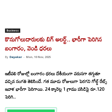
Business
కొనుగోలుదారులకు బిగ్ అలర్ట్.. భారీగా పెరిగిన
బంగారం, వెండి ధరలు
By
Dayakar
-
Mon, 10 Nov, 2025
ఇ
టీవలి రోజుల్లో బంగారం ధరలు దేశీయంగా వరుసగా తగ్గుతూ
వచ్చిన సంగతి తెలిసిందే. గత మూడు రోజులుగా పెరగని గోల్డ్ రేట్స్
ఇవాళ భారీగా పెరిగాయి. 24 క్యారెట్ల 1 గ్రాము పసిడిపై రూ.120
పెరిగి..