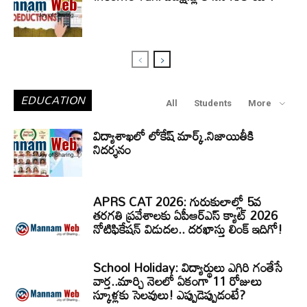
EDUCATION
All
Students
More
విద్యాశాఖలో లోకేష్ మార్క్.నిజాయితీకి
నిదర్శనం
APRS CAT 2026: గురుకులాల్లో 5వ
తరగతి ప్రవేశాలకు ఏపీఆర్‌ఎస్‌ క్యాట్‌ 2026
నోటిఫికేషన్‌ విడుదల.. దరఖాస్తు లింక్‌ ఇదిగో!
School Holiday: విద్యార్థులు ఎగిరి గంతేసే
వార్త..మార్చి నెలలో ఏకంగా 11 రోజులు
స్కూళ్లకు సెలవులు! ఎప్పుడెప్పుడంటే?