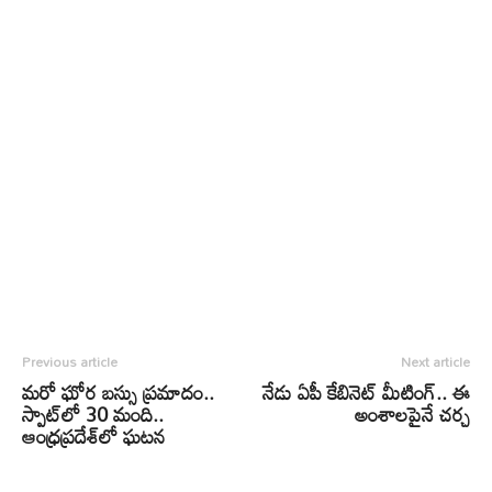
Previous article
Next article
మరో ఘోర బస్సు ప్రమాదం..
నేడు ఏపీ కేబినెట్ మీటింగ్.. ఈ
స్పాట్‌లో 30 మంది..
అంశాలపైనే చర్చ
ఆంధ్రప్రదేశ్‌లో ఘటన