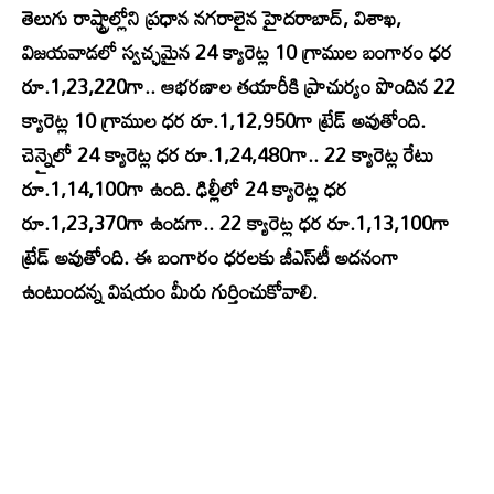
తెలుగు రాష్ట్రాల్లోని ప్రధాన నగరాలైన హైదరాబాద్‌, విశాఖ,
విజయవాడలో స్వచ్ఛమైన 24 క్యారెట్ల 10 గ్రాముల బంగారం ధర
రూ.1,23,220గా.. ఆభరణాల తయారీకి ప్రాచుర్యం పొందిన 22
క్యారెట్ల 10 గ్రాముల ధర రూ.1,12,950గా ట్రేడ్ అవుతోంది.
చెన్నైలో 24 క్యారెట్ల ధర రూ.1,24,480గా.. 22 క్యారెట్ల రేటు
రూ.1,14,100గా ఉంది. ఢిల్లీలో 24 క్యారెట్ల ధర
రూ.1,23,370గా ఉండగా.. 22 క్యారెట్ల ధర రూ.1,13,100గా
ట్రేడ్ అవుతోంది. ఈ బంగారం ధరలకు జీఎస్‌టీ అదనంగా
ఉంటుందన్న విషయం మీరు గుర్తించుకోవాలి.