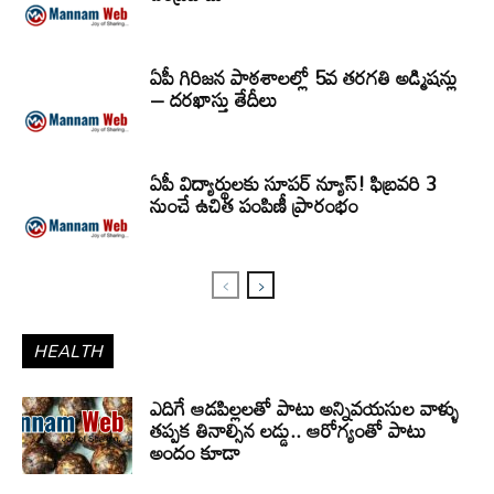
ఏపీ గిరిజన పాఠశాలల్లో 5వ తరగతి అడ్మిషన్లు
– దరఖాస్తు తేదీలు
ఏపీ విద్యార్థులకు సూపర్ న్యూస్! ఫిబ్రవరి 3
నుంచే ఉచిత పంపిణీ ప్రారంభం
HEALTH
ఎదిగే ఆడపిల్లలతో పాటు అన్నివయసుల వాళ్ళు
తప్పక తినాల్సిన లడ్డు.. ఆరోగ్యంతో పాటు
అందం కూడా