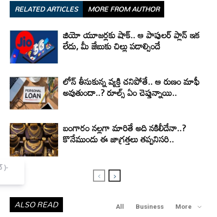
RELATED ARTICLES
MORE FROM AUTHOR
జియో యూజర్లకు షాక్.. ఆ పాపులర్ ప్లాన్ ఇక
లేదు, మీ జేబుకు చిల్లు పడాల్సిందే
లోన్ తీసుకున్న వ్యక్తి చనిపోతే.. ఆ రుణం మాఫీ
అవుతుందా..? రూల్స్ ఏం చెప్తున్నాయి..
బంగారం నల్లగా మారితే అది నకిలీదేనా..?
కొనేముందు ఈ జాగ్రత్తలు తప్పనిసరి..
×
Mannam Web (మన్నం వెబ్ )-
Telugu News Website
ALSO READ
All
Business
More