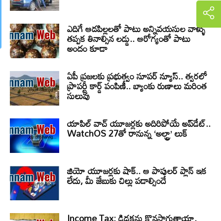
ఎదిగే ఆడపిల్లలతో పాటు అన్నివయసుల వాళ్ళు
తప్పక తినాల్సిన లడ్డు.. ఆరోగ్యంతో పాటు
అందం కూడా
ఏపీ ప్రజలకు ప్రభుత్వం సూపర్ న్యూస్.. త్వరలో
ప్రాపర్టీ కార్డ్ పంపిణీ.. బ్యాంకు రుణాలు మరింత
సులువు
యాపిల్ వాచ్ యూజర్లకు అదిరిపోయే అప్‌డేట్..
WatchOS 27తో రానున్న ‘అల్ట్రా’ లుక్
జియో యూజర్లకు షాక్.. ఆ పాపులర్ ప్లాన్ ఇక
లేదు, మీ జేబుకు చిల్లు పడాల్సిందే
Income Tax: డిడక్షన్లు కొనసాగుతాయా.