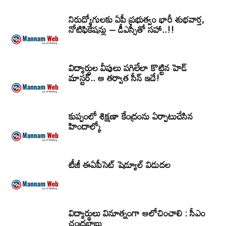
నిరుద్యోగులకు ఏపీ ప్రభుత్వం భారీ శుభవార్త,
నోటిఫికేషన్లు – డీఎస్సీతో సహా..!!
విద్యార్ధుల వీపులు పగిలేలా కొట్టిన హెడ్
మాస్టర్.. ఆ తర్వాత సీన్‌ ఇదే!
కుప్పంలో శిక్షణా కేంద్రంను ఏర్పాటుచేసిన
హిందాల్కో
టీజీ ఈఏపీసెట్‌ షెడ్యూల్‌ విడుదల
విద్యార్థులు వినూత్నంగా ఆలోచించాలి : సీఎం
చంద్రబాబు