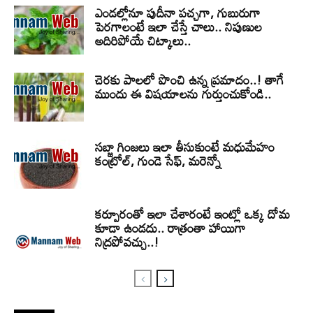
ఎండల్లోనూ పుదీనా పచ్చగా, గుబురుగా
పెరగాలంటే ఇలా చేస్తే చాలు.. నిపుణుల
అదిరిపోయే చిట్కాలు..
చెరకు పాలలో పొంచి ఉన్న ప్రమాదం..! తాగే
ముందు ఈ విషయాలను గుర్తుంచుకోండి..
సబ్జా గింజలు ఇలా తీసుకుంటే మధుమేహం
కంట్రోల్, గుండె సేఫ్, మరెన్నో
కర్పూరంతో ఇలా చేశారంటే ఇంట్లో ఒక్క దోమ
కూడా ఉండదు.. రాత్రంతా హాయిగా
నిద్రపోవచ్చు..!