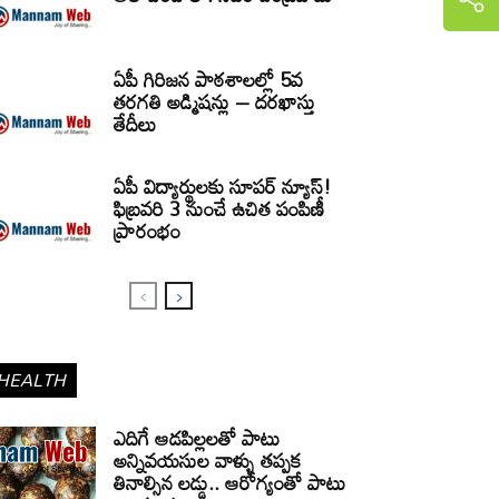
ఏపీ గిరిజన పాఠశాలల్లో 5వ
తరగతి అడ్మిషన్లు – దరఖాస్తు
తేదీలు
ఏపీ విద్యార్థులకు సూపర్ న్యూస్!
ఫిబ్రవరి 3 నుంచే ఉచిత పంపిణీ
ప్రారంభం
HEALTH
ఎదిగే ఆడపిల్లలతో పాటు
అన్నివయసుల వాళ్ళు తప్పక
తినాల్సిన లడ్డు.. ఆరోగ్యంతో పాటు