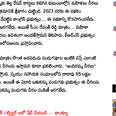
కు తెల్ల రేషన్ కార్డులు కలిగిన కుటుంబాల్లోని మహిళలు చీరలు
క్రమానికి శ్రీకారం చుట్టింది. 2023 వరకు ఈ పథకం
ేపట్టిన కాంగ్రెస్ ప్రభుత్వం… ఈ పథకాన్ని కొనసాగించలేదు.
జరగలేదు. అయితే సీఎం రేవంత్ రెడ్డి మాత్రం… మహిళా
ీరలు ఉచితంగా అందజేస్తామని తెలిపారు. బీఆర్ఎస్ ప్రభుత్వం
 ఆరోపణలను ప్రస్తావించారు.
ము మాత్రం సొంత ఆడపడుచు పండుగపూట ఇంటికి వస్తే ఎలాంటి
చీరలను ఇస్తామని కూడా ప్రకటించారు. ”ఇందిరమ్మ చీరలు”
ుస్తోంది. స్వయం సహాయక సంఘాలలోని దాదాపు 65 లక్షల
. అయితే ఈ ఏడాది బతుకమ్మ పండుగకు ప్రభుత్వం ఈ చీరలను
తుకమ్మ పండుగకు చీరల పంపిణీ జరగలేదు.
క్ / ట్విట్టర్ లలో షేర్ చేయండి .... థాంక్యూ.