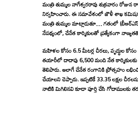
మంత్రి తుమ్మల నాగేశ్వరరావు శుక్రవారం రోజున రా
నిర్వహించారు. ఈ సమావేశంలో జౌళీ శాఖ కమిషనర్
మంత్రి తుమ్మల మాట్లాడుతూ… గతంలో (బీఆర్ఎ
నేపథ్యంలో, చేనేత కార్మికులతో ప్రత్యేకంగా నాణ్యతతో
మహిళల కోసం 6.5 మీటర్ల చీరలు, వృద్ధుల కోసం 
తయారీలో దాదాపు 6,500 మంది నేత కార్మికులకు
తెలిపారు. అలాగే చేనేత రంగానికి ప్రోత్సహం లభించి
చేయాలని చెప్పారు. ఇప్పటికే 33.35 లక్షల చీరలను
నాటికి మిగిలినవి కూడా పూర్తి చేసి గోదాములకు తర