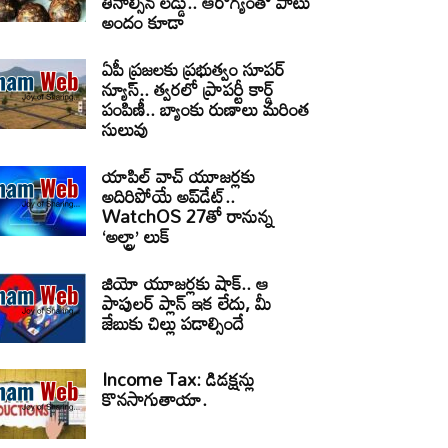
తినాల్సిన లడ్డు.. ఆరోగ్యంతో పాటు
అందం కూడా
ఏపీ ప్రజలకు ప్రభుత్వం సూపర్
న్యూస్.. త్వరలో ప్రాపర్టీ కార్డ్
పంపిణీ.. బ్యాంకు రుణాలు మరింత
సులువు
యాపిల్ వాచ్ యూజర్లకు
అదిరిపోయే అప్‌డేట్..
WatchOS 27తో రానున్న
‘అల్ట్రా’ లుక్
జియో యూజర్లకు షాక్.. ఆ
పాపులర్ ప్లాన్ ఇక లేదు, మీ
జేబుకు చిల్లు పడాల్సిందే
Income Tax: డిడక్షన్లు
కొనసాగుతాయా.