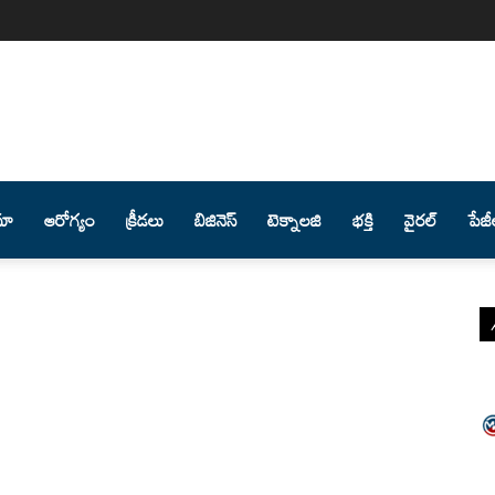
మా
ఆరోగ్యం
క్రీడలు
బిజినెస్
టెక్నాలజి
భక్తి
వైరల్
పేజీ