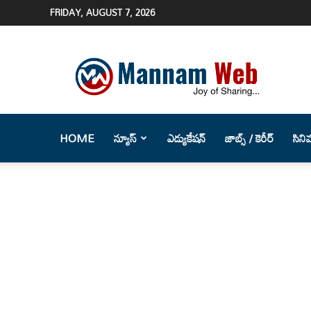
FRIDAY, AUGUST 7, 2026
Mannam
Web
(మన్నం
వెబ్
)-
Telugu
HOME
న్యూస్
ఎడ్యుకేషన్
జాబ్స్ / కెరీర్
సిని
News
Website