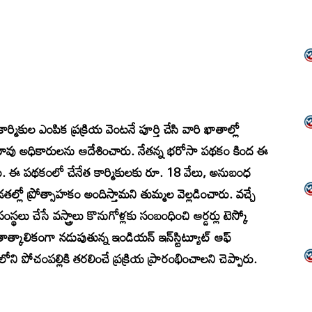
్మికుల ఎంపిక ప్రక్రియ వెంటనే పూర్తి చేసి వారి ఖాతాల్లో
రావు అధికారులను ఆదేశించారు. నేతన్న భరోసా పథకం కింద ఈ
రు. ఈ పథకంలో చేనేత కార్మికులకు రూ. 18 వేలు, అనుబంధ
డతల్లో ప్రోత్సాహకం అందిస్తామని తుమ్మల వెల్లడించారు. వచ్చే
ంస్థలు చేసే వస్త్రాలు కొనుగోళ్లకు సంబంధించి ఆర్డర్లు టెస్కో
్కాలికంగా నడుపుతున్న ఇండియన్‌ ఇన్‌స్టిట్యూట్‌ ఆఫ్‌
లాలోని పోచంపల్లికి తరలించే ప్రక్రియ ప్రారంభించాలని చెప్పారు.