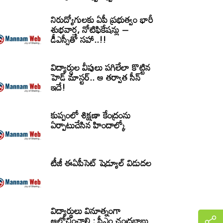
నిరుద్యోగులకు ఏపీ ప్రభుత్వం భారీ
శుభవార్త, నోటిఫికేషన్లు –
డీఎస్సీతో సహా..!!
విద్యార్ధుల వీపులు పగిలేలా కొట్టిన
హెడ్ మాస్టర్.. ఆ తర్వాత సీన్‌
ఇదే!
కుప్పంలో శిక్షణా కేంద్రంను
ఏర్పాటుచేసిన హిందాల్కో
టీజీ ఈఏపీసెట్‌ షెడ్యూల్‌ విడుదల
విద్యార్థులు వినూత్నంగా
ఆలోచించాలి : సీఎం చంద్రబాబు