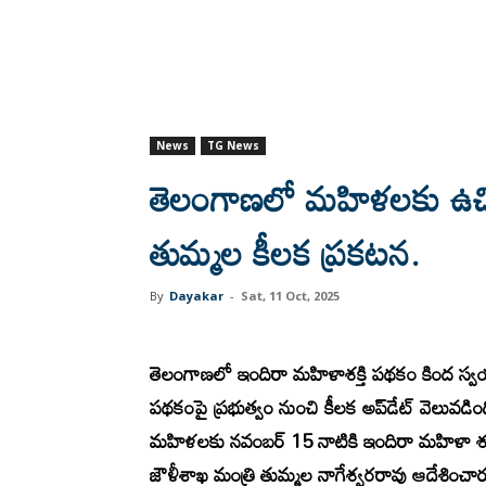
News
TG News
తెలంగాణలో మహిళలకు ఉచిత 
తుమ్మల కీలక ప్రకటన.
By
Dayakar
-
Sat, 11 Oct, 2025
తె
లంగాణలో ఇందిరా మహిళాశక్తి పథకం కింద 
పథకంపై ప్రభుత్వం నుంచి కీలక అప్‌డేట్ వెలువడ
మహిళలకు నవంబర్ 15 నాటికి ఇందిరా మహిళా శక్తి
జౌళీశాఖ మంత్రి తుమ్మల నాగేశ్వరరావు ఆదేశించార