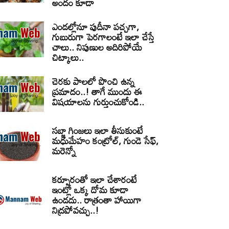
అందం కూడా
ఎండల్లోనూ పుదీనా పచ్చగా,
గుబురుగా పెరగాలంటే ఇలా చేస్తే
చాలు.. నిపుణుల అదిరిపోయే
చిట్కాలు..
చెరకు పాలలో పొంచి ఉన్న
ప్రమాదం..! తాగే ముందు ఈ
విషయాలను గుర్తుంచుకోండి..
సబ్జా గింజలు ఇలా తీసుకుంటే
మధుమేహం కంట్రోల్, గుండె సేఫ్,
మరెన్నో
కర్పూరంతో ఇలా చేశారంటే
ఇంట్లో ఒక్క దోమ కూడా
ఉండదు.. రాత్రంతా హాయిగా
నిద్రపోవచ్చు..!