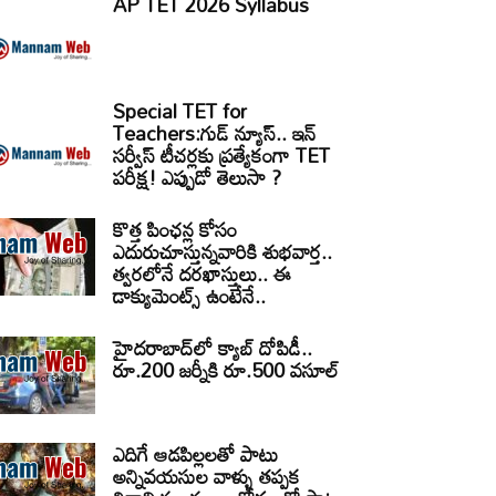
AP TET 2026 Syllabus
Special TET for
Teachers:గుడ్ న్యూస్.. ఇన్
సర్వీస్ టీచర్లకు ప్రత్యేకంగా TET
పరీక్ష! ఎప్పుడో తెలుసా ?
కొత్త పింఛన్ల కోసం
ఎదురుచూస్తున్నవారికి శుభవార్త..
త్వరలోనే దరఖాస్తులు.. ఈ
డాక్యుమెంట్స్ ఉంటేనే..
హైదరాబాద్‌లో క్యాబ్‌ దోపిడీ..
రూ.200 జర్నీకి రూ.500 వసూల్
ఎదిగే ఆడపిల్లలతో పాటు
అన్నివయసుల వాళ్ళు తప్పక