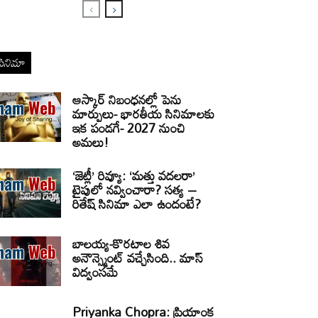
సినిమా
ఆస్కార్ నిబంధనల్లో పెను
మార్పులు- భారతీయ సినిమాలకు
ఇక పండగే- 2027 నుంచి
అమలు!
‘జెట్లీ’ రివ్యూ: ‘మత్తు వదలరా’
టైపులో నవ్వించారా? సత్య –
రితేష్ సినిమా ఎలా ఉందంటే?
బాలయ్య-కొరటాల శివ
అనౌన్స్మెంట్ వచ్చేసింది.. మాస్
విద్వంసమే
Priyanka Chopra: ప్రియాంక