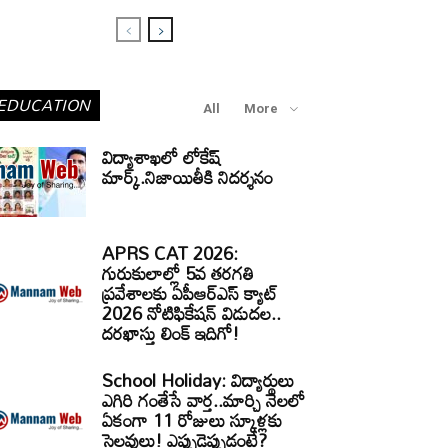
EDUCATION
All
More
విద్యాశాఖలో లోకేష్
మార్క్.నిజాయితీకి నిదర్శనం
APRS CAT 2026:
గురుకులాల్లో 5వ తరగతి
ప్రవేశాలకు ఏపీఆర్‌ఎస్‌ క్యాట్‌
2026 నోటిఫికేషన్‌ విడుదల..
దరఖాస్తు లింక్‌ ఇదిగో!
School Holiday: విద్యార్థులు
ఎగిరి గంతేసే వార్త..మార్చి నెలలో
ఏకంగా 11 రోజులు స్కూళ్లకు
సెలవులు! ఎప్పుడెప్పుడంటే?