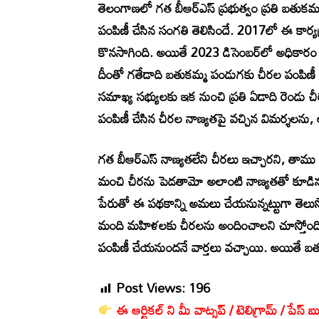
తెలంగాణలో గత బీఆర్ఎస్ ప్రభుత్వం ప్రతి బతుకమ్మ
పంపిణీ చేసిన సంగతి తెలిసిందే. 2017లో ఈ కార్య
కొనసాగింది. అయితే 2023 డిసెంబర్‌లో అధికారం చ
దీంతో గతేడాది బతుకమ్మ పండుగకు చీరల పంపిణీ 
సమాఖ్య సభ్యులకు ఇక నుంచి ప్రతి ఏడాది రెండు చ
పంపిణీ చేసిన చీరల నాణ్యతపై వచ్చిన విమర్శలను,
గత బీఆర్ఎస్ నాణ్యతలేని చీరలు ఇచ్చారని, తా
మంచి చీరను పెడతామో అలాంటి నాణ్యతతో కూడిన 
పేరుతో ఈ పథకాన్ని అమలు చేయనున్నట్టుగా తెల
మంది మహిళలకు చీరలను అందించాలని చూస్తోంది
పంపిణీ చేయనుందనే వార్తలు వచ్చాయి. అయితే బ
Post Views:
196
ఈ ఆర్టికల్ ని మీ వాట్సప్ / టెలిగ్రామ్ / పేస్ బు