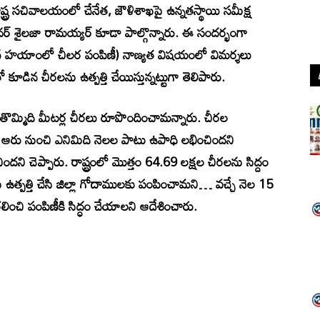
ష్ట్ర సచివాలయంలో చేనేత, జౌళిశాఖపై ఉన్నతస్థాయి సమీక్ష
‌ శైలజా రామయ్యర్‌ కూడా పాల్గొన్నారు. ఈ సందర్భంగా
స్ హయాంలో చీలర పంపిణీ) నాణ్యత విషయంలో విమర్శలు
 కూడిన చీరలను ఉత్పత్తి చేయిస్తున్నట్టుగా తెలిపారు.
తొమ్మిది మీటర్ల చీరలు రూపొందించామన్నారు. చీరల
 ఆరు నుంచి ఎనిమిది నెలల పాటు ఉపాధి లభించిందని
ందని చెప్పారు. రాష్ట్రంలో మొత్తం 64.69 లక్షల చీరలను సిద్దం
 ఉత్పత్తి చేసి జిల్లా గోదాములకు పంపించామని… వచ్చే నెల 15
లించి పంపిణీకి సిద్ధం చేయాలని ఆదేశించారు.