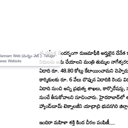
ఈ సమీక్ష సందర్భంగా రుణమాఫీకి అర్హులైన చేనేత కార
×
Mannam Web (మన్నం వెబ్ )- Telugu
నిధులను జమ చేయాలని మంత్రి తుమ్మల నాగేశ్వర
News Website
ఏడాది రూ. 48.80 కోట్లు కేటాయించామని చెప్పా
కార్మికులకు రూ. 6 వేలు చొప్పున ఏడాదికి రెండు వి
ఏడాది నుంచి అన్ని ప్రభుత్వ శాఖలు, కార్పొరేషన్లు, స
నుంచే తీసుకోవాలని సూచించారు. హైదరాబాద్‌లో తాత
హ్యాండ్‌లూమ్‌ టెక్నాలజీని యాద్రాద్రి భువనగిరి జిల్
ఇందిరా మహిళా శక్తి కింద చీరల పంపిణీ…