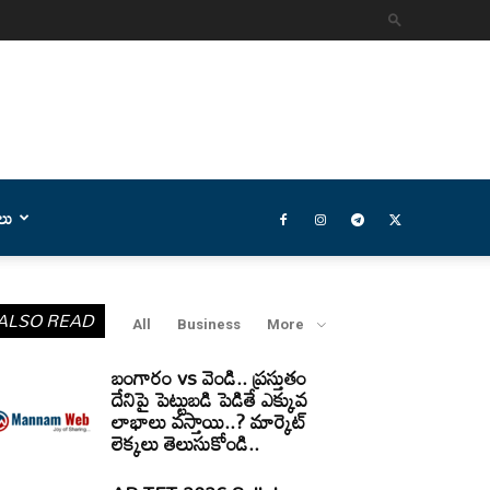
లు
ALSO READ
All
Business
More
బంగారం vs వెండి.. ప్రస్తుతం
దేనిపై పెట్టుబడి పెడితే ఎక్కువ
లాభాలు వస్తాయి..? మార్కెట్
లెక్కలు తెలుసుకోండి..