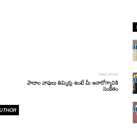
Next article
పాదాల వాపులు తిమ్మిర్లు ఉంటే మీ అనారోగ్యానికి
సంకేతం
UTHOR