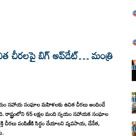
చీరలపై బిగ్ అప్‌డేట్… మంత్రి
స్వయం సహాయ సంఘాల మహిళలకు ఉచిత చీరలు అందించే
ింది. రాష్ట్రంలోని 65 లక్షల మంది స్వయం సహాయక సంఘాల
 చీరలు పంపిణీకి సిద్దం చేయాలని వ్యవసాయ, చేనేత,
ు.