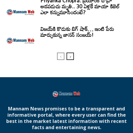
Priyanka Chopra: ప్రియాంక చోప్రా
ఆడపడుచు మృతి.. 30 ఏళ్లకే మాయా కిబెల్
ఎలా కన్నుమూసిందంటే?
విజయ్‌కి కొడుకు బిగ్ షాక్… ఇంటి పేరు
మార్చుకున్న జాసన్ సంజయ్!
Mannam News promises to be a transparent and
informative portal, where every user can find the
best in the market latest information with recent
facts and entertaining news.