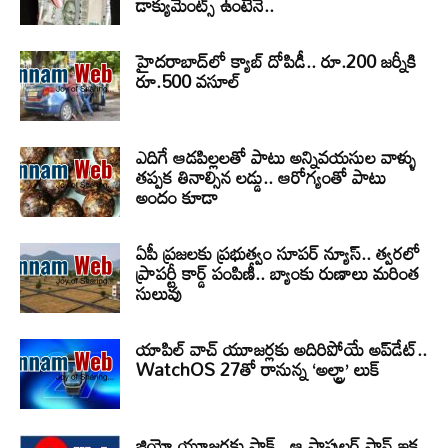
డాక్యుమెంట్స్ ఉంటేనే..
హైదరాబాద్‌లో క్యాబ్‌ దోపిడీ.. రూ.200 జర్నీకి
రూ.500 వసూల్
ఎదిగే ఆడపిల్లలతో పాటు అన్నివయసుల వాళ్ళు
తప్పక తినాల్సిన లడ్డు.. ఆరోగ్యంతో పాటు
అందం కూడా
ఏపీ ప్రజలకు ప్రభుత్వం సూపర్ న్యూస్.. త్వరలో
ప్రాపర్టీ కార్డ్ పంపిణీ.. బ్యాంకు రుణాలు మరింత
సులువు
యాపిల్ వాచ్ యూజర్లకు అదిరిపోయే అప్‌డేట్..
WatchOS 27తో రానున్న ‘అల్ట్రా’ లుక్
జియో యూజర్లకు షాక్.. ఆ పాపులర్ ప్లాన్ ఇక