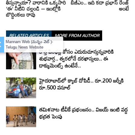
తీస్తున్నాయా? వారానికి ఒక్కసారి
బీజీఎం.. ఇది కదా ప్రభాస్ రేంజ్
‘ఈ’ నీటిని చల్లండి – ఇంట్లోకి
అంటే
బొద్దింకలు రావు
RELATED ARTICLES
MORE FROM AUTHOR
×
Mannam Web (మన్నం వెబ్ )-
Telugu News Website
కొత్త పింఛన్ల కోసం ఎదురుచూస్తున్నవారికి
శుభవార్త.. త్వరలోనే దరఖాస్తులు.. ఈ
డాక్యుమెంట్స్ ఉంటేనే..
హైదరాబాద్‌లో క్యాబ్‌ దోపిడీ.. రూ.200 జర్నీకి
రూ.500 వసూల్
తమిళనాట టీవీకే ప్రభంజనం.. విజయ్ ఇంటి వద్ద
భద్రత పెంపు