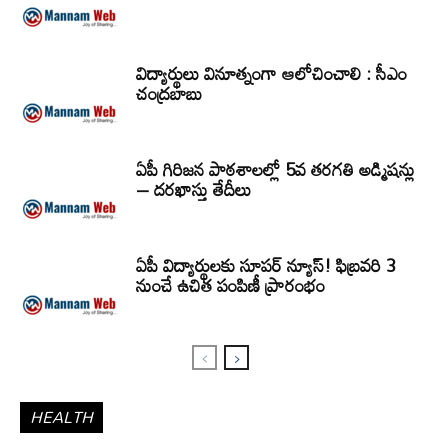
విద్యార్థులు వినూత్నంగా ఆలోచించాలి : సీఎం
చంద్రబాబు
ఏపీ గిరిజన పాఠశాలల్లో 5వ తరగతి అడ్మిషన్లు
– దరఖాస్తు తేదీలు
ఏపీ విద్యార్థులకు సూపర్ న్యూస్! ఫిబ్రవరి 3
నుంచే ఉచిత పంపిణీ ప్రారంభం
HEALTH