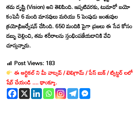
తమ దృష్టి (Vision) అని తెలిపింది. ఇప్పటివరకు, టుమారో బయో
కంపెనీ 6 మంది మానవులు మరియు 5 పెంపుడు జంతువుల
క్రయోప్రిజర్వేషన్ చేసింది. 650 మందికి పైగా ప్రజలు ఈ సేవ కోసం
డబ్బు చెల్లించి, తమ శరీరాలను స్తంభింపజేయడానికి వేచి
చూస్తున్నారు.
Post Views:
183
ఈ ఆర్టికల్ ని మీ వాట్సప్ / టెలిగ్రామ్ / పేస్ బుక్ / ట్విట్టర్ లలో
షేర్ చేయండి .... థాంక్యూ.