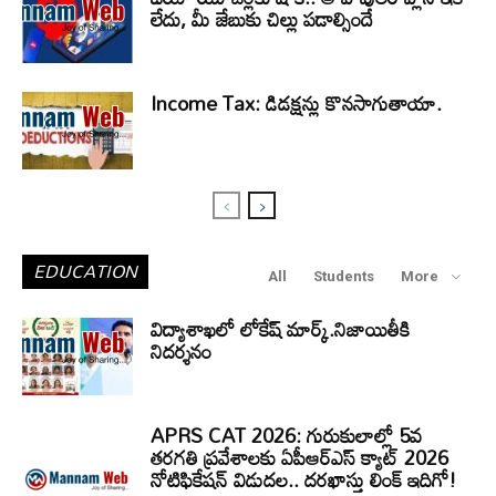
లేదు, మీ జేబుకు చిల్లు పడాల్సిందే
Income Tax: డిడక్షన్లు కొనసాగుతాయా.
EDUCATION
All
Students
More
విద్యాశాఖలో లోకేష్ మార్క్.నిజాయితీకి
నిదర్శనం
APRS CAT 2026: గురుకులాల్లో 5వ
తరగతి ప్రవేశాలకు ఏపీఆర్‌ఎస్‌ క్యాట్‌ 2026
నోటిఫికేషన్‌ విడుదల.. దరఖాస్తు లింక్‌ ఇదిగో!