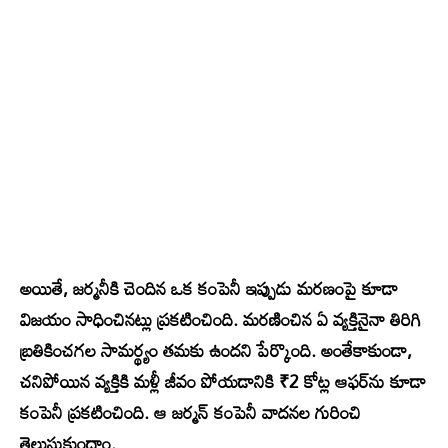
అయితే, జర్మనీకి చెందిన ఒక కంపెనీ ఇప్పుడు మరణంపై కూడా
విజయం సాధించినట్లు ప్రకటించింది. మరణించిన ఏ వ్యక్తినైనా తిరిగి
బ్రతికించగల సామర్థ్యం తమకు ఉందని పేర్కొంది. అంతేకాకుండా,
చనిపోయిన వ్యక్తికి మళ్లీ జీవం పోయడానికి ₹2 కోట్ల ఆఫర్‌ను కూడా
కంపెనీ ప్రకటించింది. ఆ జర్మన్ కంపెనీ వాదనల గురించి
తెలుసుకుందాం.