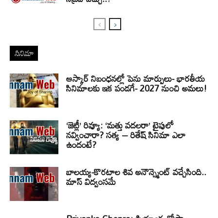
సినిమా
ఆస్కార్ నిబంధనల్లో పెను మార్పులు- భారతీయ
సినిమాలకు ఇక పండగే- 2027 నుంచి అమలు!
‘జెట్లీ’ రివ్యూ: ‘మత్తు వదలరా’ టైపులో
నవ్వించారా? సత్య – రితేష్ సినిమా ఎలా
ఉందంటే?
బాలయ్య-కొరటాల శివ అనౌన్స్మెంట్ వచ్చేసింది..
మాస్ విద్వంసమే