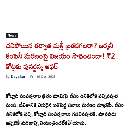
News
చనిపోయిన తర్వాత మళ్లీ బ్రతకగలరా? జర్మనీ
కంపెనీ మరణంపై విజయం సాధించిందా! ₹2
కోట్లకు పునర్జన్మ ఆఫర్
By
Dayakar
-
Fri, 10 Oct, 2025
కో
ట్లాది సంవత్సరాల క్రితం భూమిపై జీవం ఉనికిలోకి వచ్చినప్పటి
నుండి, జీవితానికి ఎదురైన అతిపెద్ద సవాలు మరణం మాత్రమే. జీవం
ఉనికిలోకి వచ్చి కోట్లాది సంవత్సరాలు గడిచినప్పటికీ, మానవుడు
ఇప్పటికీ మరణాన్ని నియంత్రించలేకపోయాడు.