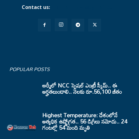
Contact us:
mannamnews@gmail.com
POPULAR POSTS
ఆర్మీలో NCC స్పెషల్ ఎంట్రీ స్కీమ్.. ఈ
అర్హతలుండాలి.. నెలకు రూ.56,100 జీతం
Highest Temperature: దేశంలోనే
అత్యధిక ఉష్ణోగ్రత.. 56 డిగ్రీలు నమోదు.. 24
గంటల్లో 54 మంది మృతి