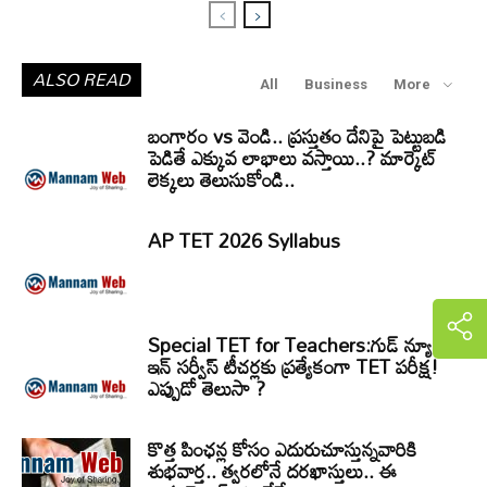
ALSO READ
All
Business
More
బంగారం vs వెండి.. ప్రస్తుతం దేనిపై పెట్టుబడి
పెడితే ఎక్కువ లాభాలు వస్తాయి..? మార్కెట్
లెక్కలు తెలుసుకోండి..
AP TET 2026 Syllabus
Special TET for Teachers:గుడ్ న్యూస్..
ఇన్ సర్వీస్ టీచర్లకు ప్రత్యేకంగా TET పరీక్ష!
ఎప్పుడో తెలుసా ?
కొత్త పింఛన్ల కోసం ఎదురుచూస్తున్నవారికి
శుభవార్త.. త్వరలోనే దరఖాస్తులు.. ఈ