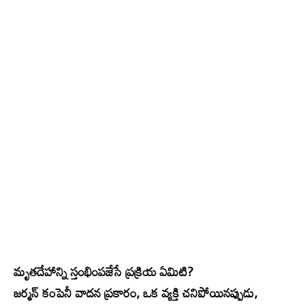
మృతదేహాన్ని స్తంభింపజేసే ప్రక్రియ ఏమిటి?
జర్మన్ కంపెనీ వాదన ప్రకారం, ఒక వ్యక్తి చనిపోయినప్పుడు,