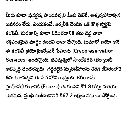
మీరు కూడా పునర్జన్మ పొందవచ్చని మీకు చెబితే, ఆశ్చర్యపోవాల్సిన
అవసరం లేదు. ఎందుకంటే, జర్మనీకి చెందిన ఒక కొత్త స్టార్టప్
కంపెనీ, మరణాన్ని కూడా ఓడించడానికి తమ వద్ద చాలా
శక్తివంతమైన మార్గం ఉందని దావా చేస్తోంది. టుమారో బయో అనే
ఈ కంపెనీ క్రయోప్రిజర్వేషన్ సేవలను (Cryopreservation
Services) అందిస్తోంది. భవిష్యత్తులో సాంకేతికత (టెక్నాలజీ)
అభివృద్ధి చెందినప్పుడు, గడ్డకట్టిన మృతదేహాలను తిరిగి జీవితంలోకి
తీసుకురావచ్చని ఈ సేవ హామీ ఇస్తుంది. శరీరాలను
స్తంభింపజేయడానికి (Freeze) ఈ కంపెనీ ₹1.8 కోట్లు మరియు
మెదడును స్తంభింపజేయడానికి ₹67.2 లక్షలు వసూలు చేస్తోంది.