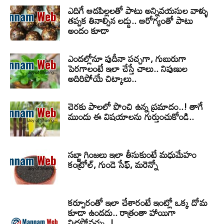
ఎదిగే ఆడపిల్లలతో పాటు అన్నివయసుల వాళ్ళు
తప్పక తినాల్సిన లడ్డు.. ఆరోగ్యంతో పాటు
అందం కూడా
ఎండల్లోనూ పుదీనా పచ్చగా, గుబురుగా
పెరగాలంటే ఇలా చేస్తే చాలు.. నిపుణుల
అదిరిపోయే చిట్కాలు..
చెరకు పాలలో పొంచి ఉన్న ప్రమాదం..! తాగే
ముందు ఈ విషయాలను గుర్తుంచుకోండి..
సబ్జా గింజలు ఇలా తీసుకుంటే మధుమేహం
కంట్రోల్, గుండె సేఫ్, మరెన్నో
కర్పూరంతో ఇలా చేశారంటే ఇంట్లో ఒక్క దోమ
కూడా ఉండదు.. రాత్రంతా హాయిగా
నిద్రపోవచ్చు..!