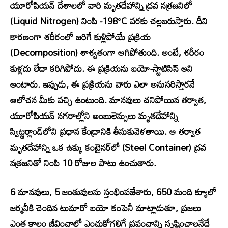
యూరోపియన్ దేశాలలో వారి మృతదేహాన్ని ద్రవ నత్రజనిలో
(Liquid Nitrogen) నింపి -198°C వరకు చల్లబరుస్తారు. దీని
కారణంగా శరీరంలో జరిగే కుళ్లిపోయే ప్రక్రియ
(Decomposition) శాశ్వతంగా ఆగిపోతుంది. అంటే, శరీరం
కుళ్లదు లేదా కరిగిపోదు. ఈ ప్రక్రియను బయో-స్టాటిసిస్ అని
అంటారు. ఇప్పుడు, ఈ ప్రక్రియను వారు ఎలా అనుసరిస్తారనే
ఆలోచన మీకు వచ్చి ఉంటుంది. మానవులు చనిపోయిన తర్వాత,
యూరోపియన్ నగరాల్లోని అంబులెన్సులు మృతదేహాన్ని
స్విట్జర్లాండ్‌లోని ప్రధాన కేంద్రానికి తీసుకువెళతాయి. ఆ తర్వాత
మృతదేహాన్ని ఒక ఉక్కు కంటైనర్‌లో (Steel Container) ద్రవ
నత్రజనితో నింపి 10 రోజుల పాటు ఉంచుతారు.
6 మానవులు, 5 జంతువులను స్తంభింపజేశారు, 650 మంది క్యూలో
జర్మనీకి చెందిన టుమారో బయో కంపెనీ మాట్లాడుతూ, ప్రజలు
ఎంత కాలం జీవించాలో ఎంచుకోగలిగే ప్రపంచాన్ని సృష్టించాలనేదే