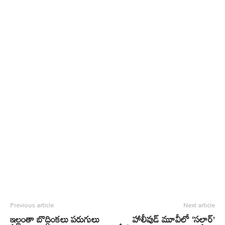
Previous article
Next article
ఇల్లంతా బొద్దింకలు పరుగులు
హాలీవుడ్ మూవీలో ‘సలార్’