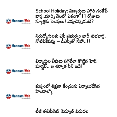
School Holiday: విద్యార్థులు ఎగిరి గంతేసే
వార్త..మార్చి నెలలో ఏకంగా 11 రోజులు
స్కూళ్లకు సెలవులు! ఎప్పుడెప్పుడంటే?
నిరుద్యోగులకు ఏపీ ప్రభుత్వం భారీ శుభవార్త,
నోటిఫికేషన్లు – డీఎస్సీతో సహా..!!
విద్యార్ధుల వీపులు పగిలేలా కొట్టిన హెడ్
మాస్టర్.. ఆ తర్వాత సీన్‌ ఇదే!
కుప్పంలో శిక్షణా కేంద్రంను ఏర్పాటుచేసిన
హిందాల్కో
టీజీ ఈఏపీసెట్‌ షెడ్యూల్‌ విడుదల