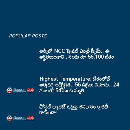
POPULAR POSTS
ఆర్మీలో NCC స్పెషల్ ఎంట్రీ స్కీమ్.. ఈ
అర్హతలుండాలి.. నెలకు రూ.56,100 జీతం
Highest Temperature: దేశంలోనే
అత్యధిక ఉష్ణోగ్రత.. 56 డిగ్రీలు నమోదు.. 24
గంటల్లో 54 మంది మృతి
పోస్టల్ బ్యాలెట్ ఓట్లపై శనివారం క్లారిటీ
రానుందా!