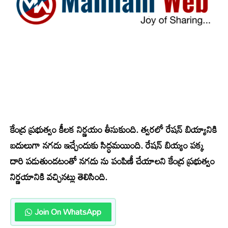
కేంద్ర ప్రభుత్వం కీలక నిర్ణయం తీసుకుంది. త్వరలో రేషన్ బియ్యానికి
బదులుగా నగదు ఇచ్చేందుకు సిద్ధమయింది. రేషన్ బియ్యం పక్క
దారి పడుతుండటంతో నగదు ను పంపిణీ చేయాలని కేంద్ర ప్రభుత్వం
నిర్ణయానికి వచ్చినట్లు తెలిసింది.
Join On WhatsApp