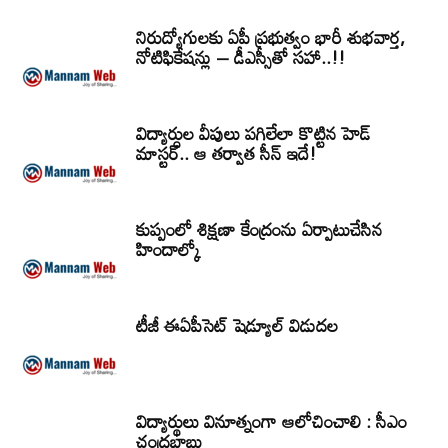
నిరుద్యోగులకు ఏపీ ప్రభుత్వం భారీ శుభవార్త,
నోటిఫికేషన్లు – డీఎస్సీతో సహా..!!
విద్యార్ధుల వీపులు పగిలేలా కొట్టిన హెడ్
మాస్టర్.. ఆ తర్వాత సీన్‌ ఇదే!
కుప్పంలో శిక్షణా కేంద్రంను ఏర్పాటుచేసిన
హిందాల్కో
టీజీ ఈఏపీసెట్‌ షెడ్యూల్‌ విడుదల
విద్యార్థులు వినూత్నంగా ఆలోచించాలి : సీఎం
చంద్రబాబు