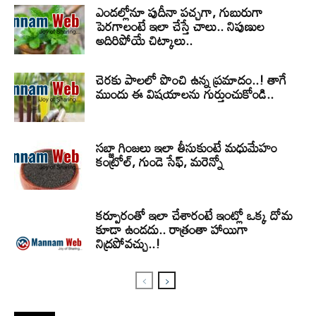
ఎండల్లోనూ పుదీనా పచ్చగా, గుబురుగా
పెరగాలంటే ఇలా చేస్తే చాలు.. నిపుణుల
అదిరిపోయే చిట్కాలు..
చెరకు పాలలో పొంచి ఉన్న ప్రమాదం..! తాగే
ముందు ఈ విషయాలను గుర్తుంచుకోండి..
సబ్జా గింజలు ఇలా తీసుకుంటే మధుమేహం
కంట్రోల్, గుండె సేఫ్, మరెన్నో
కర్పూరంతో ఇలా చేశారంటే ఇంట్లో ఒక్క దోమ
కూడా ఉండదు.. రాత్రంతా హాయిగా
నిద్రపోవచ్చు..!