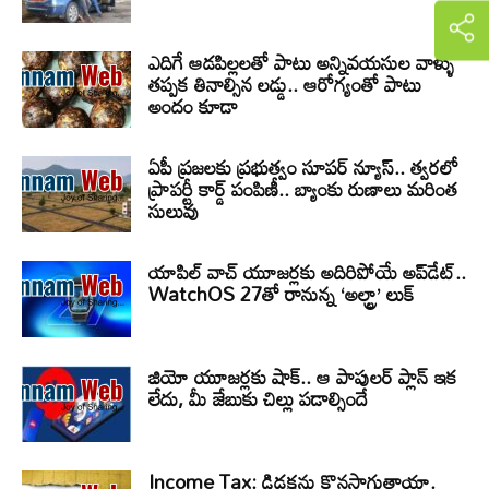
ఎదిగే ఆడపిల్లలతో పాటు అన్నివయసుల వాళ్ళు
తప్పక తినాల్సిన లడ్డు.. ఆరోగ్యంతో పాటు
అందం కూడా
ఏపీ ప్రజలకు ప్రభుత్వం సూపర్ న్యూస్.. త్వరలో
ప్రాపర్టీ కార్డ్ పంపిణీ.. బ్యాంకు రుణాలు మరింత
సులువు
యాపిల్ వాచ్ యూజర్లకు అదిరిపోయే అప్‌డేట్..
WatchOS 27తో రానున్న ‘అల్ట్రా’ లుక్
జియో యూజర్లకు షాక్.. ఆ పాపులర్ ప్లాన్ ఇక
లేదు, మీ జేబుకు చిల్లు పడాల్సిందే
Income Tax: డిడక్షన్లు కొనసాగుతాయా.