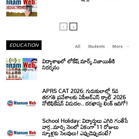
EDUCATION
All
Students
More
విద్యాశాఖలో లోకేష్ మార్క్.నిజాయితీకి
నిదర్శనం
APRS CAT 2026: గురుకులాల్లో 5వ
తరగతి ప్రవేశాలకు ఏపీఆర్‌ఎస్‌ క్యాట్‌ 2026
నోటిఫికేషన్‌ విడుదల.. దరఖాస్తు లింక్‌ ఇదిగో!
School Holiday: విద్యార్థులు ఎగిరి గంతేసే
వార్త..మార్చి నెలలో ఏకంగా 11 రోజులు
స్కూళ్లకు సెలవులు! ఎప్పుడెప్పుడంటే?