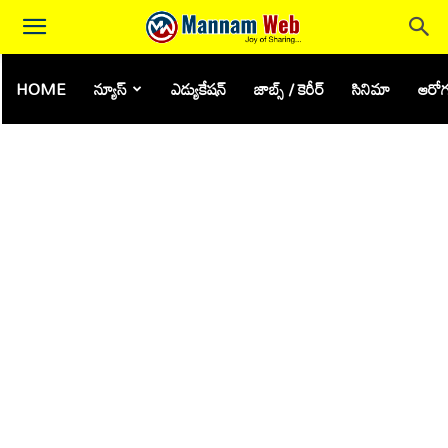
HOME
న్యూస్
ఎడ్యుకేషన్
జాబ్స్ / కెరీర్
సినిమా
ఆరోగ