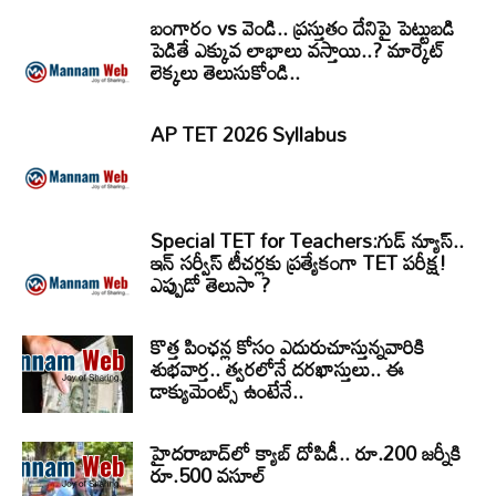
బంగారం vs వెండి.. ప్రస్తుతం దేనిపై పెట్టుబడి
పెడితే ఎక్కువ లాభాలు వస్తాయి..? మార్కెట్
లెక్కలు తెలుసుకోండి..
AP TET 2026 Syllabus
Special TET for Teachers:గుడ్ న్యూస్..
ఇన్ సర్వీస్ టీచర్లకు ప్రత్యేకంగా TET పరీక్ష!
ఎప్పుడో తెలుసా ?
కొత్త పింఛన్ల కోసం ఎదురుచూస్తున్నవారికి
శుభవార్త.. త్వరలోనే దరఖాస్తులు.. ఈ
డాక్యుమెంట్స్ ఉంటేనే..
హైదరాబాద్‌లో క్యాబ్‌ దోపిడీ.. రూ.200 జర్నీకి
రూ.500 వసూల్