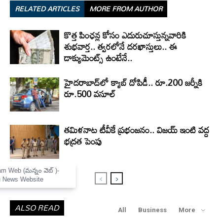
RELATED ARTICLES
MORE FROM AUTHOR
కొత్త పింఛన్ల కోసం ఎదురుచూస్తున్నవారికి
శుభవార్త.. త్వరలోనే దరఖాస్తులు.. ఈ
డాక్యుమెంట్స్ ఉంటేనే..
హైదరాబాద్‌లో క్యాబ్‌ దోపిడీ.. రూ.200 జర్నీకి
రూ.500 వసూల్
తమిళనాట టీవీకే ప్రభంజనం.. విజయ్ ఇంటి వద్ద
భద్రత పెంపు
×
Mannam Web (మన్నం వెబ్ )-
Telugu News Website
ALSO READ
All
Business
More