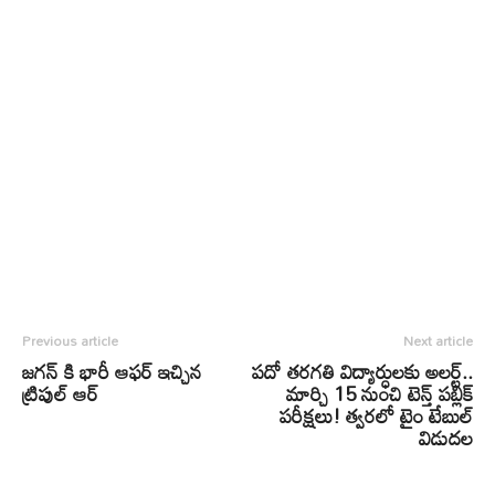
Previous article
Next article
జగన్ కి భారీ ఆఫర్ ఇచ్చిన
పదో తరగతి విద్యార్ధులకు అలర్ట్‌..
ట్రిపుల్ ఆర్
మార్చి 15 నుంచి టెన్త్‌ పబ్లిక్‌
పరీక్షలు! త్వరలో టైం టేబుల్
విడుదల