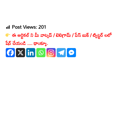
Post Views:
201
ఈ ఆర్టికల్ ని మీ వాట్సప్ / టెలిగ్రామ్ / పేస్ బుక్ / ట్విట్టర్ లలో
షేర్ చేయండి .... థాంక్యూ.