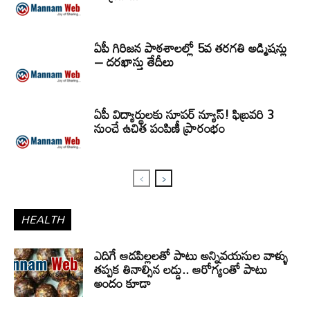
ఏపీ గిరిజన పాఠశాలల్లో 5వ తరగతి అడ్మిషన్లు
– దరఖాస్తు తేదీలు
ఏపీ విద్యార్థులకు సూపర్ న్యూస్! ఫిబ్రవరి 3
నుంచే ఉచిత పంపిణీ ప్రారంభం
HEALTH
ఎదిగే ఆడపిల్లలతో పాటు అన్నివయసుల వాళ్ళు
తప్పక తినాల్సిన లడ్డు.. ఆరోగ్యంతో పాటు
అందం కూడా