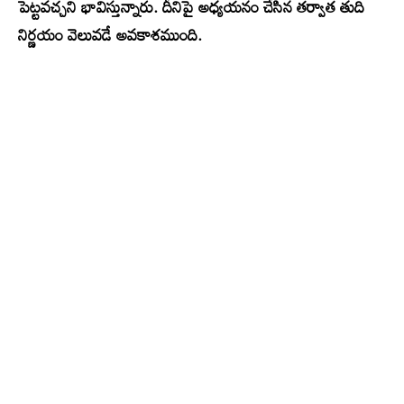
పెట్టవచ్చని భావిస్తున్నారు. దీనిపై అధ్యయనం చేసిన తర్వాత తుది
నిర్ణయం వెలువడే అవకాశముంది.