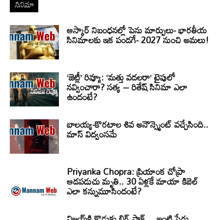
సినిమా
ఆస్కార్ నిబంధనల్లో పెను మార్పులు- భారతీయ
సినిమాలకు ఇక పండగే- 2027 నుంచి అమలు!
‘జెట్లీ’ రివ్యూ: ‘మత్తు వదలరా’ టైపులో
నవ్వించారా? సత్య – రితేష్ సినిమా ఎలా
ఉందంటే?
బాలయ్య-కొరటాల శివ అనౌన్స్మెంట్ వచ్చేసింది..
మాస్ విద్వంసమే
Priyanka Chopra: ప్రియాంక చోప్రా
ఆడపడుచు మృతి.. 30 ఏళ్లకే మాయా కిబెల్
ఎలా కన్నుమూసిందంటే?
విజయ్‌కి కొడుకు బిగ్ షాక్… ఇంటి పేరు