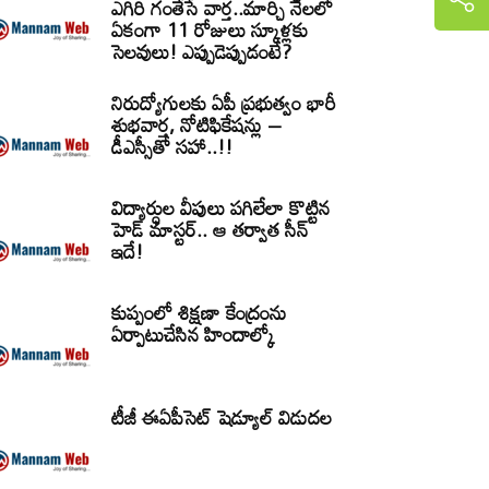
ఎగిరి గంతేసే వార్త..మార్చి నెలలో
ఏకంగా 11 రోజులు స్కూళ్లకు
సెలవులు! ఎప్పుడెప్పుడంటే?
నిరుద్యోగులకు ఏపీ ప్రభుత్వం భారీ
శుభవార్త, నోటిఫికేషన్లు –
డీఎస్సీతో సహా..!!
విద్యార్ధుల వీపులు పగిలేలా కొట్టిన
హెడ్ మాస్టర్.. ఆ తర్వాత సీన్‌
ఇదే!
కుప్పంలో శిక్షణా కేంద్రంను
ఏర్పాటుచేసిన హిందాల్కో
టీజీ ఈఏపీసెట్‌ షెడ్యూల్‌ విడుదల