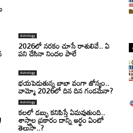
ు
Astrology
2026లో నరకం చూసే రాశులివే.. ఏ
న
పని చేసినా నిందల పాలే
Astrology
భయపెడుతున్న బాబా వంగా జోస్యం..
వామ్మో 2026లో దిన దిన గండమేనా?
Astrology
కలలో డబ్బు కనిపిస్తే ఏమవుతుంది..
!
శాస్త్రాల ప్రకారం దాన్ని అర్థం ఏంటో
తెలుసా..?