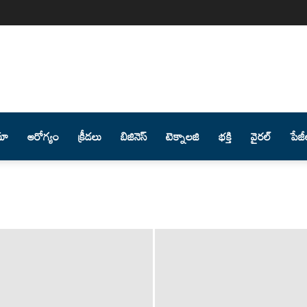
మా
ఆరోగ్యం
క్రీడలు
బిజినెస్
టెక్నాలజి
భక్తి
వైరల్
పేజీ