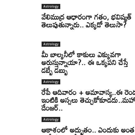
Astrology
వేలిముద్ర ఆధారంగా గతం, భవిష్యత్
తెలుపుతున్నారు.. ఎక్కడో తెలుసా?
Astrology
మీ బాల్కనీలో కాకులు ఎక్కువగా
అరుస్తున్నాయా?.. ఈ ఒక్కపని చేస్తే
డబ్బే డబ్బు
Astrology
రేపే ఆదివారం + అమావాస్య..ఈ రెం
ఇంటికి అస్సలు తెచ్చుకోకూడదు..మహ
డేంజర్..
Astrology
ఆకాశంలో అద్భుతం.. ఎందుకు అంత