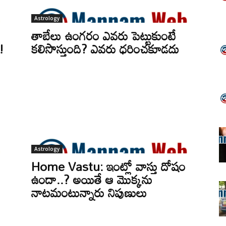
Astrology
తాబేలు ఉంగరం ఎవరు పెట్టుకుంటే
ే!
కలిసొస్తుంది? ఎవరు ధరించకూడదు
Astrology
Home Vastu: ఇంట్లో వాస్తు దోషం
ఉందా..? అయితే ఆ మొక్కను
నాటమంటున్నారు నిపుణులు