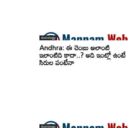
Astrology
Andhra: ఈ చెంబు అలాంటి
ఇలాంటిది కాదా..? అది ఇంట్లో ఉంటే
సిరుల పంటేనా
Astrology