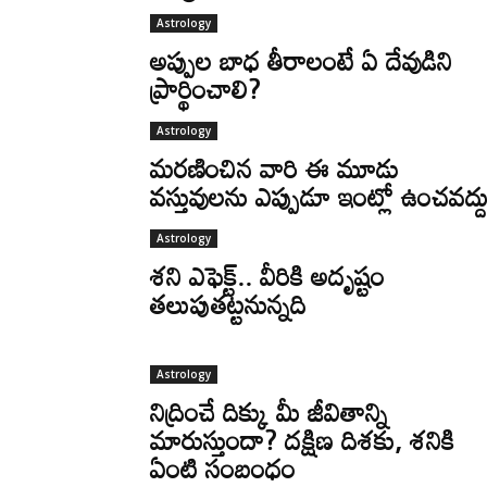
Astrology
అప్పుల బాధ తీరాలంటే ఏ దేవుడిని
ప్రార్థించాలి?
Astrology
మరణించిన వారి ఈ మూడు
వస్తువులను ఎప్పుడూ ఇంట్లో ఉంచవద్ద
Astrology
శని ఎఫెక్ట్.. వీరికి అదృష్టం
తలుపుతట్టనున్నది
Astrology
నిద్రించే దిక్కు మీ జీవితాన్ని
మారుస్తుందా? దక్షిణ దిశకు, శనికి
ఏంటి సంబంధం