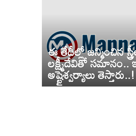
ఈ తేదీల్లో జన్మించిన స్త్ర
లక్ష్మీదేవితో సమానం.. 
అష్టైశ్వర్యాలు తెస్తారు..!