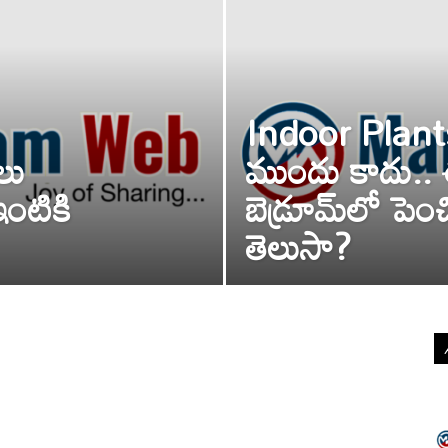
Indoor Plant
ీలు
ముందు కాదు..
ఇంటికి
బెడ్రూమ్‌లో పె
తెలుసా?