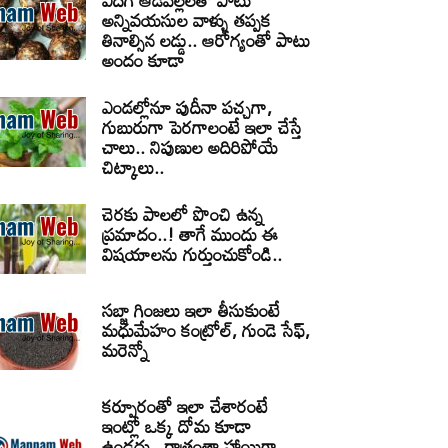
ఎదిగే ఆడపిల్లలతో పాటు
అన్నివయసుల వాళ్ళు తప్పక
తినాల్సిన లడ్డు.. ఆరోగ్యంతో పాటు
అందం కూడా
ఎండల్లోనూ పుదీనా పచ్చగా,
గుబురుగా పెరగాలంటే ఇలా చేస్తే
చాలు.. నిపుణుల అదిరిపోయే
చిట్కాలు..
చెరకు పాలలో పొంచి ఉన్న
ప్రమాదం..! తాగే ముందు ఈ
విషయాలను గుర్తుంచుకోండి..
సబ్జా గింజలు ఇలా తీసుకుంటే
మధుమేహం కంట్రోల్, గుండె సేఫ్,
మరెన్నో
కర్పూరంతో ఇలా చేశారంటే
ఇంట్లో ఒక్క దోమ కూడా
ఉండదు.. రాత్రంతా హాయిగా