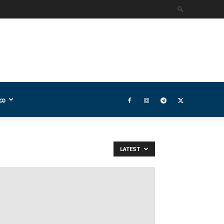
లు
LATEST