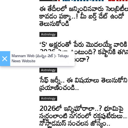
ఈ తేదీలలో జన్మించినవారు సెలబ్రిటీల
కావడం పక్కా..! మీ బర్త్ డేట్ ఉందో
తెలుసుకోండి
Astrology
‘S’ అక్షరంతో పేరు మొదలయ్యే వారికి
2026 ఎలా ఉంటుంది? కష్టానికి తగి
×
ఫలితం దక్కుతుందా?
Mannam Web (మన్నం వెబ్ )- Telugu
News Website
Astrology
సేఫ్ జర్నీ.. ఈ విషయాలు తెలుసుకోని
ప్రయాణించండి..
Astrology
2026లో ఇన్నిఘోరాలా..? భూమిపై
స్వర్గంలాంటి నగరంలో రక్తపుటేరులు..
నోస్ట్రాడమస్ సంచలన జోస్యం..