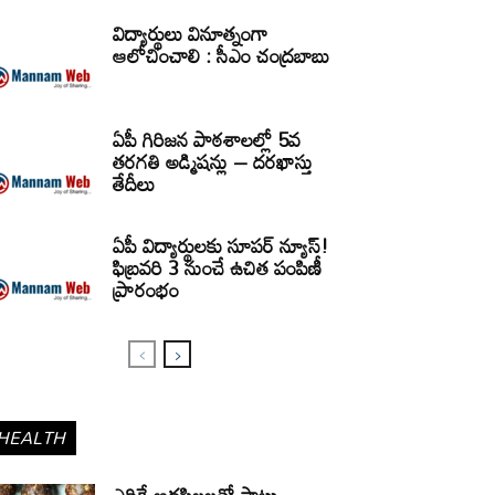
విద్యార్థులు వినూత్నంగా
ఆలోచించాలి : సీఎం చంద్రబాబు
ఏపీ గిరిజన పాఠశాలల్లో 5వ
తరగతి అడ్మిషన్లు – దరఖాస్తు
తేదీలు
ఏపీ విద్యార్థులకు సూపర్ న్యూస్!
ఫిబ్రవరి 3 నుంచే ఉచిత పంపిణీ
ప్రారంభం
HEALTH