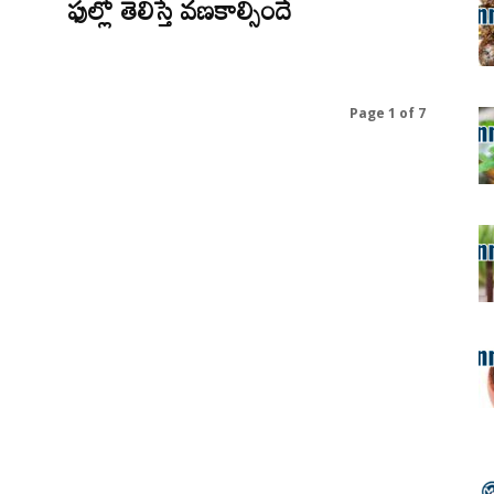
ఫుల్లో తెలిస్తే వణకాల్సిందే
Page 1 of 7