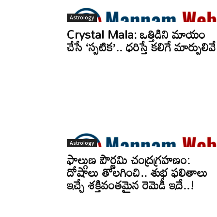
Astrology
Crystal Mala: ఒత్తిడిని మాయం
చేసే ‘స్పటిక’.. ధరిస్తే కలిగే మార్పులివ
Astrology
ఫాల్గుణ పౌర్ణమి చంద్రగ్రహణం:
దోషాలు తొలగించి.. శుభ ఫలితాలు
ఇచ్చే శక్తివంతమైన రెమెడీ ఇదే..!