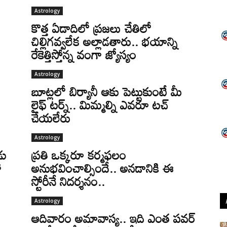
Astrology
కొత్త ఏడాదిలో ప్రజలు చేతిలో
చిల్లిగవ్వలేక అల్లాడతారు.. భయాన్ని
రేకెత్తిస్తోన్న వంగా జ్యోస్యం
Astrology
బూట్లలో బిర్యానీ ఆకు పెట్టుకుంటే మీ
లైఫ్ టర్న్.. మిమ్మల్ని ఎవరూ టచ్
చేయలేరు
Astrology
డు
ప్రతి ఒక్కరూ కర్మఫలం
ా
అనుభవించాల్సిందే.. అనడానికి ఈ
స్టోరీనే నిదర్శనం..
Astrology
ఆదివారం అమావాస్య.. ఇది ఎంత పవర్