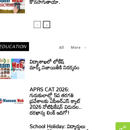
కొనసాగుతాయా.
EDUCATION
All
More
విద్యాశాఖలో లోకేష్
మార్క్.నిజాయితీకి నిదర్శనం
APRS CAT 2026:
గురుకులాల్లో 5వ తరగతి
ప్రవేశాలకు ఏపీఆర్‌ఎస్‌ క్యాట్‌
2026 నోటిఫికేషన్‌ విడుదల..
దరఖాస్తు లింక్‌ ఇదిగో!
School Holiday: విద్యార్థులు