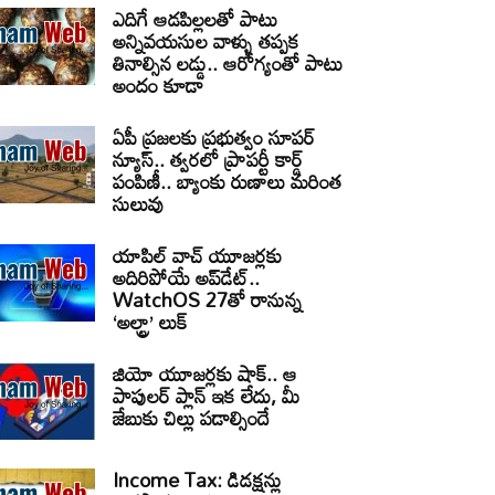
ఎదిగే ఆడపిల్లలతో పాటు
అన్నివయసుల వాళ్ళు తప్పక
తినాల్సిన లడ్డు.. ఆరోగ్యంతో పాటు
అందం కూడా
ఏపీ ప్రజలకు ప్రభుత్వం సూపర్
న్యూస్.. త్వరలో ప్రాపర్టీ కార్డ్
పంపిణీ.. బ్యాంకు రుణాలు మరింత
సులువు
యాపిల్ వాచ్ యూజర్లకు
అదిరిపోయే అప్‌డేట్..
WatchOS 27తో రానున్న
‘అల్ట్రా’ లుక్
జియో యూజర్లకు షాక్.. ఆ
పాపులర్ ప్లాన్ ఇక లేదు, మీ
జేబుకు చిల్లు పడాల్సిందే
Income Tax: డిడక్షన్లు