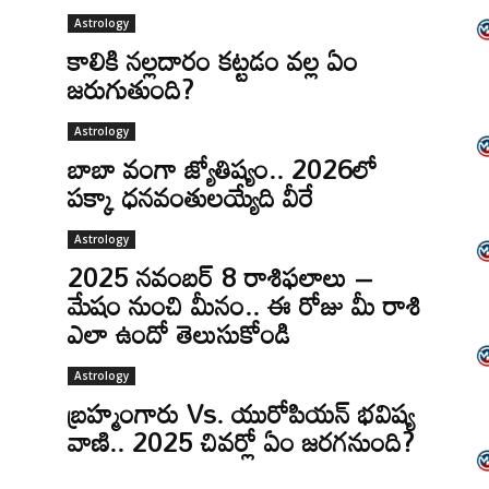
Astrology
కాలికి నల్లదారం కట్టడం వల్ల ఏం
జరుగుతుంది?
Astrology
బాబా వంగా జ్యోతిష్యం.. 2026లో
ు
పక్కా ధనవంతులయ్యేది వీరే
Astrology
2025 నవంబర్ 8 రాశిఫలాలు –
మేషం నుంచి మీనం.. ఈ రోజు మీ రాశి
ఎలా ఉందో తెలుసుకోండి
Astrology
బ్రహ్మంగారు Vs. యురోపియన్ భవిష్య
వాణి.. 2025 చివర్లో ఏం జరగనుంది?