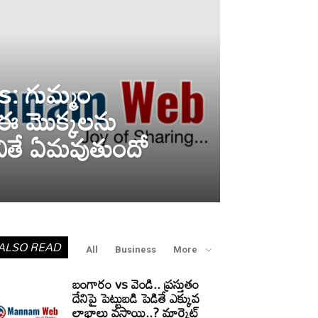
s: గుమ్మం
 ఈ మొక్కలను
ంచితే ఏమవుతుందో
ALSO READ
All
Business
More
బంగారం vs వెండి.. ప్రస్తుతం
దేనిపై పెట్టుబడి పెడితే ఎక్కువ
లాభాలు వస్తాయి..? మార్కెట్