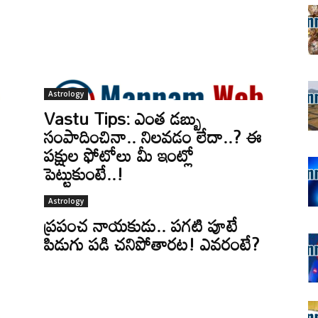
Astrology
Vastu Tips: ఎంత డబ్బు
సంపాదించినా.. నిలవడం లేదా..? ఈ
పక్షుల ఫోటోలు మీ ఇంట్లో
పెట్టుకుంటే..!
Astrology
ప్రపంచ నాయకుడు.. పగటి పూటే
పిడుగు పడి చనిపోతారట! ఎవరంటే?