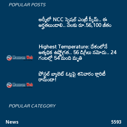
POPULAR POSTS
ఆర్మీలో NCC స్పెషల్ ఎంట్రీ స్కీమ్.. ఈ
అర్హతలుండాలి.. నెలకు రూ.56,100 జీతం
Highest Temperature: దేశంలోనే
అత్యధిక ఉష్ణోగ్రత.. 56 డిగ్రీలు నమోదు.. 24
గంటల్లో 54 మంది మృతి
పోస్టల్ బ్యాలెట్ ఓట్లపై శనివారం క్లారిటీ
రానుందా!
POPULAR CATEGORY
News
5593