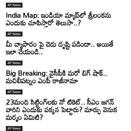
AP News
India Map: ఇండియా మ్యాప్‌లో శ్రీలంకను
ఎందుకు చూపిస్తారో తెలుసా..?
AP News
మీ వ్యాపారం పై చెడు దృష్టి పడిందా.. అయితే
ఇలా చేయండి..
AP News
Big Breaking: వైసీపీకి మరో బిగ్ షాక్..
మచిలీపట్నం ఎంపీ రాజీనామా
AP News
23మంది సిట్టింగ్‌లకు నో టికెట్.. సీఎం జగన్
వారిని ఎందుకు పక్కన పెట్టారు? మార్పు వెనుక
మర్మం ఏమిటి?
AP News