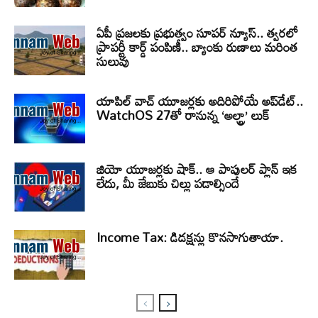
ఏపీ ప్రజలకు ప్రభుత్వం సూపర్ న్యూస్.. త్వరలో
ప్రాపర్టీ కార్డ్ పంపిణీ.. బ్యాంకు రుణాలు మరింత
సులువు
యాపిల్ వాచ్ యూజర్లకు అదిరిపోయే అప్‌డేట్..
WatchOS 27తో రానున్న ‘అల్ట్రా’ లుక్
జియో యూజర్లకు షాక్.. ఆ పాపులర్ ప్లాన్ ఇక
లేదు, మీ జేబుకు చిల్లు పడాల్సిందే
Income Tax: డిడక్షన్లు కొనసాగుతాయా.