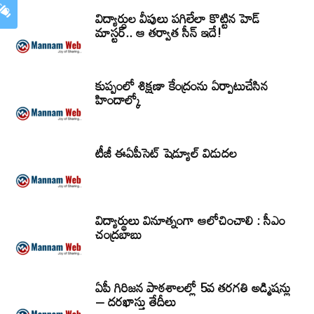
విద్యార్ధుల వీపులు పగిలేలా కొట్టిన హెడ్
మాస్టర్.. ఆ తర్వాత సీన్‌ ఇదే!
కుప్పంలో శిక్షణా కేంద్రంను ఏర్పాటుచేసిన
హిందాల్కో
టీజీ ఈఏపీసెట్‌ షెడ్యూల్‌ విడుదల
విద్యార్థులు వినూత్నంగా ఆలోచించాలి : సీఎం
చంద్రబాబు
ఏపీ గిరిజన పాఠశాలల్లో 5వ తరగతి అడ్మిషన్లు
– దరఖాస్తు తేదీలు