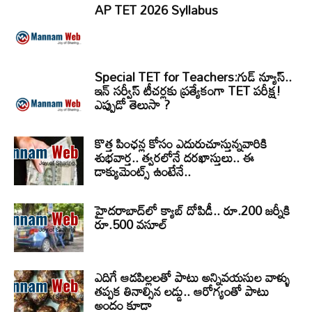
AP TET 2026 Syllabus
More
Special TET for Teachers:గుడ్ న్యూస్..
ఇన్ సర్వీస్ టీచర్లకు ప్రత్యేకంగా TET పరీక్ష!
ఎప్పుడో తెలుసా ?
కొత్త పింఛన్ల కోసం ఎదురుచూస్తున్నవారికి
శుభవార్త.. త్వరలోనే దరఖాస్తులు.. ఈ
డాక్యుమెంట్స్ ఉంటేనే..
హైదరాబాద్‌లో క్యాబ్‌ దోపిడీ.. రూ.200 జర్నీకి
రూ.500 వసూల్
ఎదిగే ఆడపిల్లలతో పాటు అన్నివయసుల వాళ్ళు
తప్పక తినాల్సిన లడ్డు.. ఆరోగ్యంతో పాటు
అందం కూడా