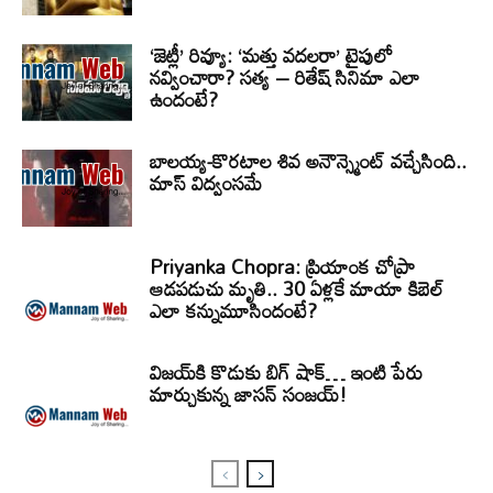
‘జెట్లీ’ రివ్యూ: ‘మత్తు వదలరా’ టైపులో
నవ్వించారా? సత్య – రితేష్ సినిమా ఎలా
ఉందంటే?
బాలయ్య-కొరటాల శివ అనౌన్స్మెంట్ వచ్చేసింది..
మాస్ విద్వంసమే
Priyanka Chopra: ప్రియాంక చోప్రా
ఆడపడుచు మృతి.. 30 ఏళ్లకే మాయా కిబెల్
ఎలా కన్నుమూసిందంటే?
విజయ్‌కి కొడుకు బిగ్ షాక్… ఇంటి పేరు
మార్చుకున్న జాసన్ సంజయ్!