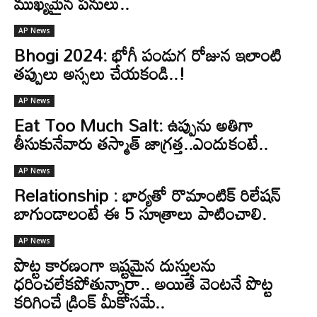
ముఖ్యమైన పనులు..
AP News
Bhogi 2024: భోగీ పండుగ రోజున ఇలాంటి
తప్పులు అస్సలు చేయకండి..!
AP News
Eat Too Much Salt: ఉప్పును అతిగా
తీసుకునేవారు తస్మాత్‌ జాగ్రత్త..ఎందుకంటే..
AP News
Relationship : భార్యతో రొమాంటిక్ రిలేషన్
బాగుండాలంటే ఈ 5 సూత్రాలు పాటించాలి.
AP News
పొట్ట కారణంగా ఇష్టమైన దుస్తులను
ధరించలేకపోతున్నారా.. అయితే వెంటనే పొట్ట
కరిగించే డ్రింక్ మీకోసమే..