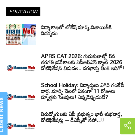
EDUCATION
All
Students
Teachers
School Apps - Web Links
IMP GOs
CSE Proceedings
Softwares
Applications and Forms
Special Programmes in Schools
విద్యాశాఖలో లోకేష్ మార్క్.నిజాయితీకి
Usefull Videos
AP MDM
FA and SA Exams
Dpt .Tests
10th Class / SSC
Lesson Plans
నిదర్శనం
Service Rules
PRC Related
Time Tables
Grants
Leave Rules
Income Tax
APGLI / ZPPF / GSI
CFMS
NT Books
Trainings
APRS CAT 2026: గురుకులాల్లో 5వ
More
తరగతి ప్రవేశాలకు ఏపీఆర్‌ఎస్‌ క్యాట్‌ 2026
నోటిఫికేషన్‌ విడుదల.. దరఖాస్తు లింక్‌ ఇదిగో!
School Holiday: విద్యార్థులు ఎగిరి గంతేసే
వార్త..మార్చి నెలలో ఏకంగా 11 రోజులు
స్కూళ్లకు సెలవులు! ఎప్పుడెప్పుడంటే?
Latest News
నిరుద్యోగులకు ఏపీ ప్రభుత్వం భారీ శుభవార్త,
నోటిఫికేషన్లు – డీఎస్సీతో సహా..!!