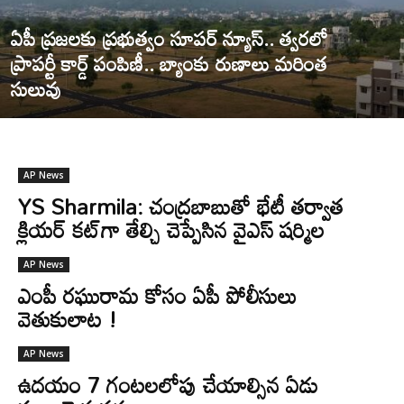
ఏపీ ప్రజలకు ప్రభుత్వం సూపర్ న్యూస్.. త్వరలో
ప్రాపర్టీ కార్డ్ పంపిణీ.. బ్యాంకు రుణాలు మరింత
సులువు
AP News
YS Sharmila: చంద్రబాబుతో భేటీ తర్వాత
క్లియర్ కట్‌గా తేల్చి చెప్పేసిన వైఎస్ షర్మిల
AP News
ఎంపీ రఘురామ కోసం ఏపీ పోలీసులు
వెతుకులాట !
AP News
ఉదయం 7 గంటలలోపు చేయాల్సిన ఏడు