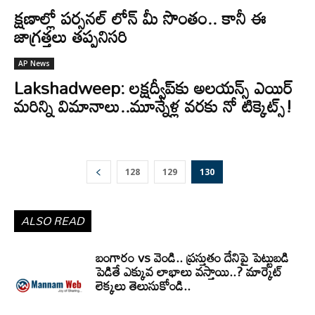
క్షణాల్లో పర్సనల్‌ లోన్‌ మీ సొంతం.. కానీ ఈ
జాగ్రత్తలు తప్పనిసరి
AP News
Lakshadweep: లక్షద్వీప్‌కు అలయన్స్ ఎయిర్
మరిన్ని విమానాలు..మూన్నేళ్ల వరకు నో టిక్కెట్స్!
128
129
130
ALSO READ
All
Business
Sports News
Jobs
Money Matters
Govt Schemes
Interesting
Tourism News
Technology News
Tips
Politics
Crime News
బంగారం vs వెండి.. ప్రస్తుతం దేనిపై పెట్టుబడి
Viral News
News
AP News
TG News
National News
World News
NRI News
పెడితే ఎక్కువ లాభాలు వస్తాయి..? మార్కెట్
success stories / Inspiration
Bhakthi
Vastu
లెక్కలు తెలుసుకోండి..
Food - Recipes
Special Articles ( Usefull Info )
Tradition