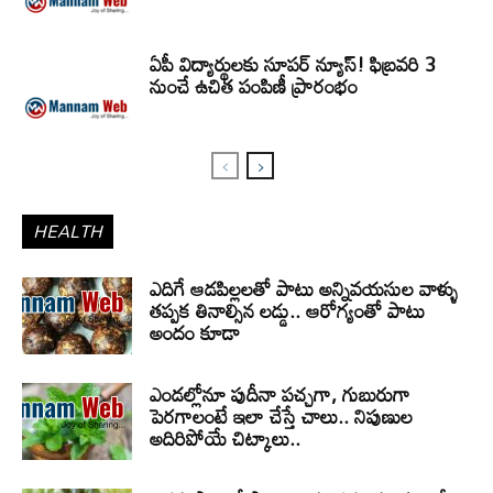
ఏపీ విద్యార్థులకు సూపర్ న్యూస్! ఫిబ్రవరి 3
నుంచే ఉచిత పంపిణీ ప్రారంభం
HEALTH
ఎదిగే ఆడపిల్లలతో పాటు అన్నివయసుల వాళ్ళు
తప్పక తినాల్సిన లడ్డు.. ఆరోగ్యంతో పాటు
అందం కూడా
ఎండల్లోనూ పుదీనా పచ్చగా, గుబురుగా
పెరగాలంటే ఇలా చేస్తే చాలు.. నిపుణుల
అదిరిపోయే చిట్కాలు..