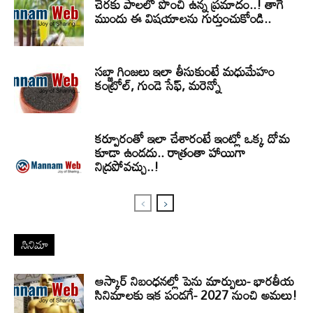
చెరకు పాలలో పొంచి ఉన్న ప్రమాదం..! తాగే
ముందు ఈ విషయాలను గుర్తుంచుకోండి..
సబ్జా గింజలు ఇలా తీసుకుంటే మధుమేహం
కంట్రోల్, గుండె సేఫ్, మరెన్నో
కర్పూరంతో ఇలా చేశారంటే ఇంట్లో ఒక్క దోమ
కూడా ఉండదు.. రాత్రంతా హాయిగా
నిద్రపోవచ్చు..!
సినిమా
ఆస్కార్ నిబంధనల్లో పెను మార్పులు- భారతీయ
సినిమాలకు ఇక పండగే- 2027 నుంచి అమలు!