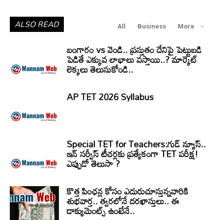
ALSO READ
All
Business
More
బంగారం vs వెండి.. ప్రస్తుతం దేనిపై పెట్టుబడి
పెడితే ఎక్కువ లాభాలు వస్తాయి..? మార్కెట్
లెక్కలు తెలుసుకోండి..
AP TET 2026 Syllabus
Special TET for Teachers:గుడ్ న్యూస్..
ఇన్ సర్వీస్ టీచర్లకు ప్రత్యేకంగా TET పరీక్ష!
ఎప్పుడో తెలుసా ?
కొత్త పింఛన్ల కోసం ఎదురుచూస్తున్నవారికి
శుభవార్త.. త్వరలోనే దరఖాస్తులు.. ఈ
డాక్యుమెంట్స్ ఉంటేనే..