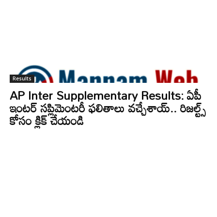
Results
AP Inter Supplementary Results: ఏపీ
ఇంటర్‌ సప్లిమెంటరీ ఫలితాలు వచ్చేశాయ్‌.. రిజల్ట్స్‌
కోసం క్లిక్‌ చేయండి