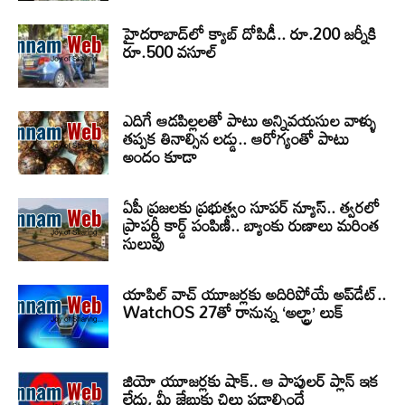
హైదరాబాద్‌లో క్యాబ్‌ దోపిడీ.. రూ.200 జర్నీకి
రూ.500 వసూల్
ఎదిగే ఆడపిల్లలతో పాటు అన్నివయసుల వాళ్ళు
తప్పక తినాల్సిన లడ్డు.. ఆరోగ్యంతో పాటు
అందం కూడా
ఏపీ ప్రజలకు ప్రభుత్వం సూపర్ న్యూస్.. త్వరలో
ప్రాపర్టీ కార్డ్ పంపిణీ.. బ్యాంకు రుణాలు మరింత
సులువు
యాపిల్ వాచ్ యూజర్లకు అదిరిపోయే అప్‌డేట్..
WatchOS 27తో రానున్న ‘అల్ట్రా’ లుక్
జియో యూజర్లకు షాక్.. ఆ పాపులర్ ప్లాన్ ఇక
లేదు, మీ జేబుకు చిల్లు పడాల్సిందే