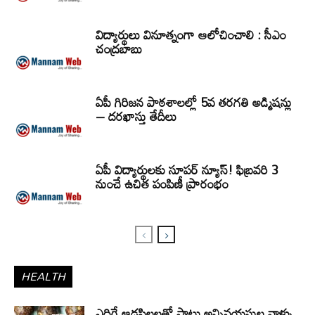
విద్యార్థులు వినూత్నంగా ఆలోచించాలి : సీఎం
చంద్రబాబు
ఏపీ గిరిజన పాఠశాలల్లో 5వ తరగతి అడ్మిషన్లు
– దరఖాస్తు తేదీలు
ఏపీ విద్యార్థులకు సూపర్ న్యూస్! ఫిబ్రవరి 3
నుంచే ఉచిత పంపిణీ ప్రారంభం
HEALTH
ఎదిగే ఆడపిల్లలతో పాటు అన్నివయసుల వాళ్ళు