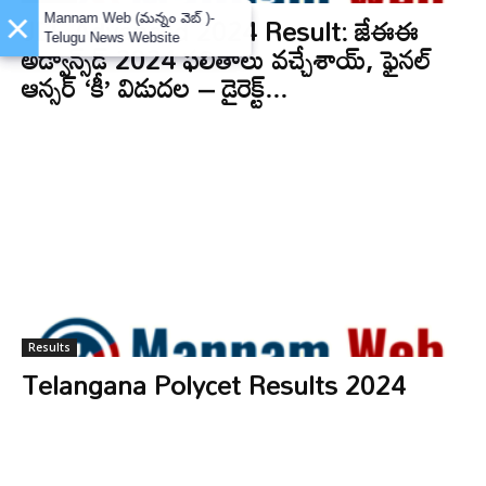
×
JEE Advanced 2024 Result: జేఈఈ
Mannam Web (మన్నం వెబ్ )-
Telugu News Website
అడ్వాన్స్‌డ్ 2024 ఫలితాలు వచ్చేశాయ్, ఫైనల్
ఆన్సర్ ‘కీ’ విడుదల – డైరెక్ట్...
Results
Telangana Polycet Results 2024