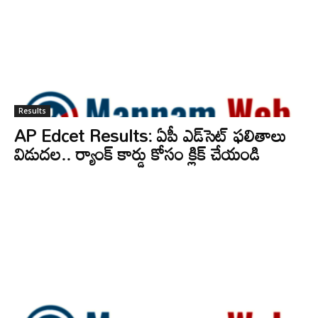
Results
AP Edcet Results: ఏపీ ఎడ్‌సెట్‌ ఫలితాలు
విడుదల.. ర్యాంక్‌ కార్డు కోసం క్లిక్‌ చేయండి