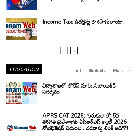
Income Tax: డిడక్షన్లు కొనసాగుతాయా.
EDUCATION
All
Students
More
విద్యాశాఖలో లోకేష్ మార్క్.నిజాయితీకి
నిదర్శనం
APRS CAT 2026: గురుకులాల్లో 5వ
తరగతి ప్రవేశాలకు ఏపీఆర్‌ఎస్‌ క్యాట్‌ 2026
నోటిఫికేషన్‌ విడుదల.. దరఖాస్తు లింక్‌ ఇదిగో!