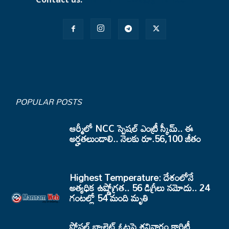
POPULAR POSTS
ఆర్మీలో NCC స్పెషల్ ఎంట్రీ స్కీమ్.. ఈ
అర్హతలుండాలి.. నెలకు రూ.56,100 జీతం
Highest Temperature: దేశంలోనే
అత్యధిక ఉష్ణోగ్రత.. 56 డిగ్రీలు నమోదు.. 24
గంటల్లో 54 మంది మృతి
పోస్టల్ బ్యాలెట్ ఓట్లపై శనివారం క్లారిటీ