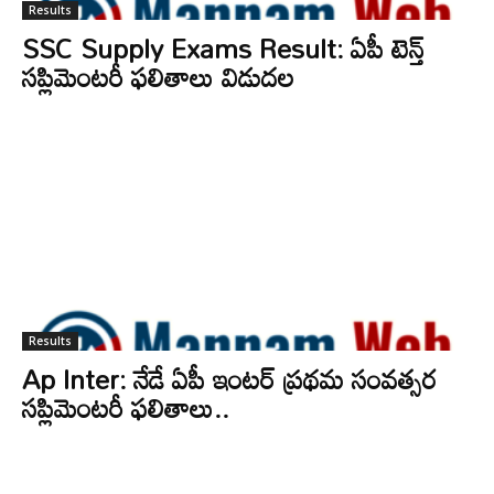
Results
SSC Supply Exams Result: ఏపీ టెన్త్‌
సప్లిమెంటరీ ఫలితాలు విడుదల
Results
Ap Inter: నేడే ఏపీ ఇంటర్‌ ప్రథమ సంవత్సర
సప్లిమెంటరీ ఫలితాలు..