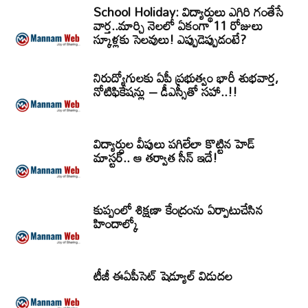
School Holiday: విద్యార్థులు ఎగిరి గంతేసే
వార్త..మార్చి నెలలో ఏకంగా 11 రోజులు
స్కూళ్లకు సెలవులు! ఎప్పుడెప్పుడంటే?
నిరుద్యోగులకు ఏపీ ప్రభుత్వం భారీ శుభవార్త,
నోటిఫికేషన్లు – డీఎస్సీతో సహా..!!
విద్యార్ధుల వీపులు పగిలేలా కొట్టిన హెడ్
మాస్టర్.. ఆ తర్వాత సీన్‌ ఇదే!
కుప్పంలో శిక్షణా కేంద్రంను ఏర్పాటుచేసిన
హిందాల్కో
టీజీ ఈఏపీసెట్‌ షెడ్యూల్‌ విడుదల