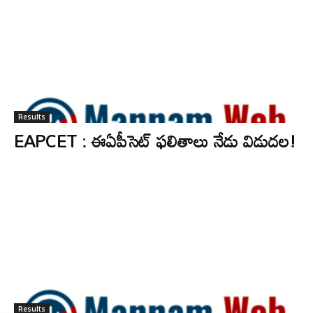
Results
EAPCET : ఈఏపీసెట్ ఫలితాలు నేడు విడుదల!
Results