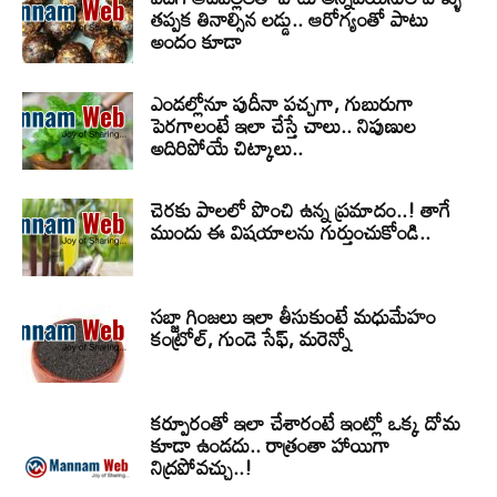
తప్పక తినాల్సిన లడ్డు.. ఆరోగ్యంతో పాటు
అందం కూడా
ఎండల్లోనూ పుదీనా పచ్చగా, గుబురుగా
పెరగాలంటే ఇలా చేస్తే చాలు.. నిపుణుల
అదిరిపోయే చిట్కాలు..
చెరకు పాలలో పొంచి ఉన్న ప్రమాదం..! తాగే
ముందు ఈ విషయాలను గుర్తుంచుకోండి..
సబ్జా గింజలు ఇలా తీసుకుంటే మధుమేహం
కంట్రోల్, గుండె సేఫ్, మరెన్నో
కర్పూరంతో ఇలా చేశారంటే ఇంట్లో ఒక్క దోమ
కూడా ఉండదు.. రాత్రంతా హాయిగా
నిద్రపోవచ్చు..!