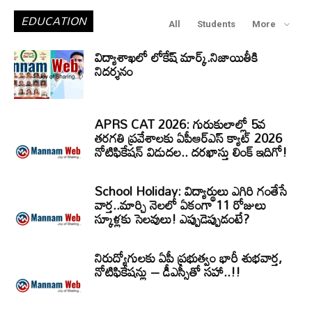
EDUCATION
All
Students
More
విద్యాశాఖలో లోకేష్ మార్క్.నిజాయితీకి
నిదర్శనం
APRS CAT 2026: గురుకులాల్లో 5వ
తరగతి ప్రవేశాలకు ఏపీఆర్‌ఎస్‌ క్యాట్‌ 2026
నోటిఫికేషన్‌ విడుదల.. దరఖాస్తు లింక్‌ ఇదిగో!
School Holiday: విద్యార్థులు ఎగిరి గంతేసే
వార్త..మార్చి నెలలో ఏకంగా 11 రోజులు
స్కూళ్లకు సెలవులు! ఎప్పుడెప్పుడంటే?
నిరుద్యోగులకు ఏపీ ప్రభుత్వం భారీ శుభవార్త,
నోటిఫికేషన్లు – డీఎస్సీతో సహా..!!