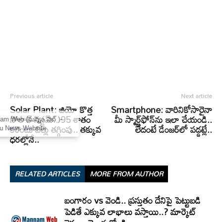
Previous article
Next article
Solar Plant: జియో కొత్త
Smartphone: వారినికోసారైనా
సోలార్‌ సిస్టమ్‌.. 95 శాతం
మీ స్మార్ట్‌ఫోన్‌ను ఇలా చేయండి..
×
Mannam Web (మన్నం వెబ్ )-
కరెంటు బిల్లు తగ్గింపు.. తక్కువ
లేదంటే డేంజర్‌లో పడ్డట్లే..
Telugu News Website
ధరల్లోనే..
RELATED ARTICLES
MORE FROM AUTHOR
బంగారం vs వెండి.. ప్రస్తుతం దేనిపై పెట్టుబడి
పెడితే ఎక్కువ లాభాలు వస్తాయి..? మార్కెట్