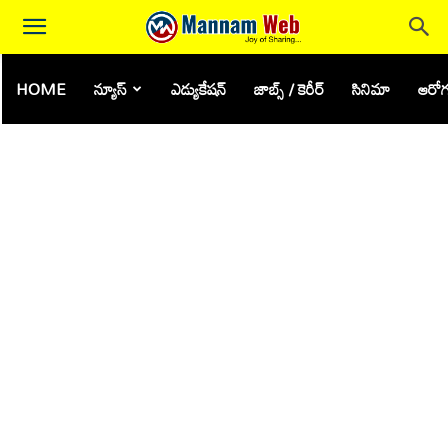
HOME
న్యూస్
ఎడ్యుకేషన్
జాబ్స్ / కెరీర్
సినిమా
ఆరోగ