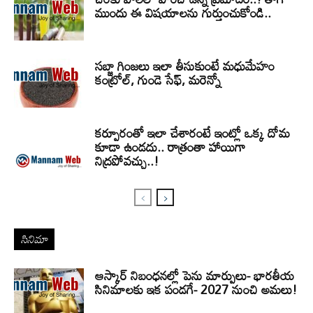
ముందు ఈ విషయాలను గుర్తుంచుకోండి..
సబ్జా గింజలు ఇలా తీసుకుంటే మధుమేహం
కంట్రోల్, గుండె సేఫ్, మరెన్నో
కర్పూరంతో ఇలా చేశారంటే ఇంట్లో ఒక్క దోమ
కూడా ఉండదు.. రాత్రంతా హాయిగా
నిద్రపోవచ్చు..!
సినిమా
ఆస్కార్ నిబంధనల్లో పెను మార్పులు- భారతీయ
సినిమాలకు ఇక పండగే- 2027 నుంచి అమలు!