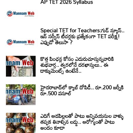
AP TET 2026 Syllabus
Special TET for Teachers:గుడ్ న్యూస్..
ఇన్ సర్వీస్ టీచర్లకు ప్రత్యేకంగా TET పరీక్ష!
ఎప్పుడో తెలుసా ?
కొత్త పింఛన్ల కోసం ఎదురుచూస్తున్నవారికి
శుభవార్త.. త్వరలోనే దరఖాస్తులు.. ఈ
డాక్యుమెంట్స్ ఉంటేనే..
హైదరాబాద్‌లో క్యాబ్‌ దోపిడీ.. రూ.200 జర్నీకి
రూ.500 వసూల్
ఎదిగే ఆడపిల్లలతో పాటు అన్నివయసుల వాళ్ళు
తప్పక తినాల్సిన లడ్డు.. ఆరోగ్యంతో పాటు
అందం కూడా