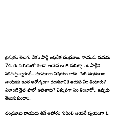
ప్రస్తుతం తెలుగు దేశం పార్టీ అధినేత చంద్రబాబు నాయుడు వయసు
74. ఈ వయసులో కూడా ఆయన ఇంత చురుగ్గా.. ఓ పార్టీని
నడిపిస్తున్నారంటే.. మామూలు విషయం కాదు. మరి చంద్రబాబు
నాయుడు ఇంత ఆరోగ్యంగా ఉండటానికి ఆయన ఏం తింటారు?
ఎలాంటి డైట్ ఫాలో అవుతారు? ఎక్కువగా ఏం తింటారో.. ఇప్పుడు
తెలుసుకుందాం.
చంద్రబాబు నాయుడు తినే ఆహారం గురించి ఆయనే స్వయంగా ఓ