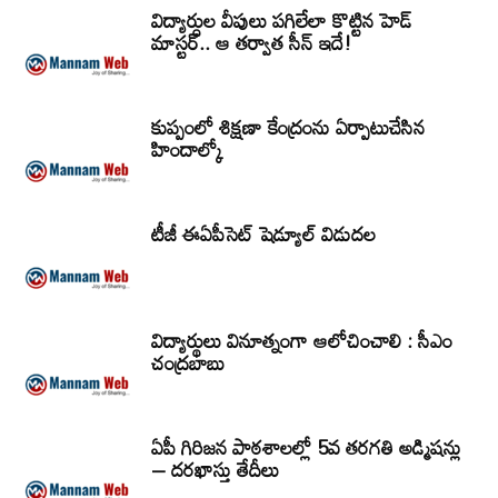
విద్యార్ధుల వీపులు పగిలేలా కొట్టిన హెడ్
మాస్టర్.. ఆ తర్వాత సీన్‌ ఇదే!
కుప్పంలో శిక్షణా కేంద్రంను ఏర్పాటుచేసిన
హిందాల్కో
టీజీ ఈఏపీసెట్‌ షెడ్యూల్‌ విడుదల
విద్యార్థులు వినూత్నంగా ఆలోచించాలి : సీఎం
చంద్రబాబు
ఏపీ గిరిజన పాఠశాలల్లో 5వ తరగతి అడ్మిషన్లు
– దరఖాస్తు తేదీలు