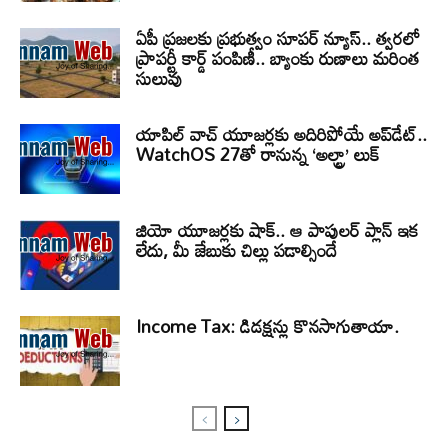
ఏపీ ప్రజలకు ప్రభుత్వం సూపర్ న్యూస్.. త్వరలో
ప్రాపర్టీ కార్డ్ పంపిణీ.. బ్యాంకు రుణాలు మరింత
సులువు
యాపిల్ వాచ్ యూజర్లకు అదిరిపోయే అప్‌డేట్..
WatchOS 27తో రానున్న ‘అల్ట్రా’ లుక్
జియో యూజర్లకు షాక్.. ఆ పాపులర్ ప్లాన్ ఇక
లేదు, మీ జేబుకు చిల్లు పడాల్సిందే
Income Tax: డిడక్షన్లు కొనసాగుతాయా.