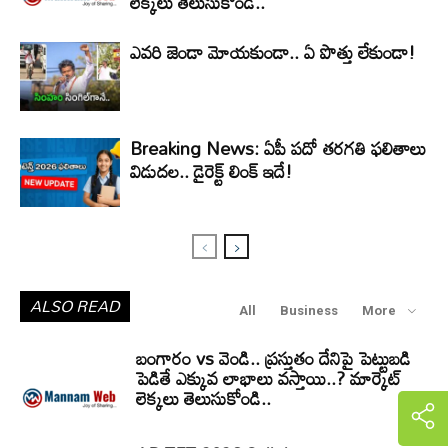
లెక్కలు తెలుసుకోండి..
ఎవరి జెండా మోయకుండా.. ఏ పొత్తు లేకుండా!
Breaking News: ఏపీ పదో తరగతి ఫలితాలు
విడుదల.. డైరెక్ట్ లింక్ ఇదే!
ALSO READ
All
Business
More
బంగారం vs వెండి.. ప్రస్తుతం దేనిపై పెట్టుబడి
పెడితే ఎక్కువ లాభాలు వస్తాయి..? మార్కెట్
లెక్కలు తెలుసుకోండి..