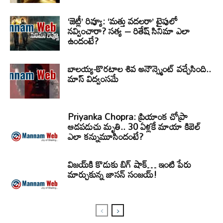
‘జెట్లీ’ రివ్యూ: ‘మత్తు వదలరా’ టైపులో
నవ్వించారా? సత్య – రితేష్ సినిమా ఎలా
ఉందంటే?
బాలయ్య-కొరటాల శివ అనౌన్స్మెంట్ వచ్చేసింది..
మాస్ విద్వంసమే
Priyanka Chopra: ప్రియాంక చోప్రా
ఆడపడుచు మృతి.. 30 ఏళ్లకే మాయా కిబెల్
ఎలా కన్నుమూసిందంటే?
విజయ్‌కి కొడుకు బిగ్ షాక్… ఇంటి పేరు
మార్చుకున్న జాసన్ సంజయ్!