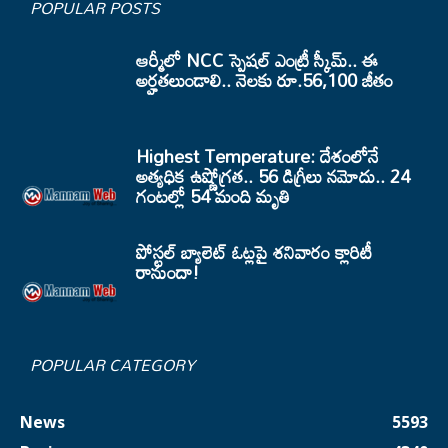
POPULAR POSTS
ఆర్మీలో NCC స్పెషల్ ఎంట్రీ స్కీమ్.. ఈ
అర్హతలుండాలి.. నెలకు రూ.56,100 జీతం
Highest Temperature: దేశంలోనే
అత్యధిక ఉష్ణోగ్రత.. 56 డిగ్రీలు నమోదు.. 24
గంటల్లో 54 మంది మృతి
పోస్టల్ బ్యాలెట్ ఓట్లపై శనివారం క్లారిటీ
రానుందా!
POPULAR CATEGORY
News
5593