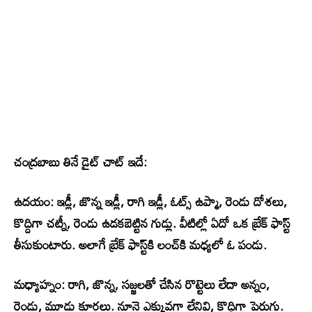
చంద్రబాబు తినే డైట్ చాట్ ఇదే:
ఉదయం: ఇడ్లీ, జొన్న ఇడ్లీ, రాగి ఇడ్లీ, ఓట్స్ ఉప్మా, రెండు దోశలు,
కొద్దిగా చట్నీ, రెండు ఉడకబెట్టిన గుడ్లు. వీటిల్లో ఏదో ఒక బ్రేక్ ఫాస్ట్
తీసుకుంటారు. అలాగే బ్రేక్ ఫాస్ట్‌కి లంచ్‌కి మధ్యలో ఓ పండు.
మధ్యాహ్నం: రాగి, జొన్న, సజ్జలతో చేసిన రొట్టెలు లేదా అన్నం,
రెండు, మూడు కూరలు. నూనె ఎక్కువగా లేనివి, కొద్దిగా పెరుగు.