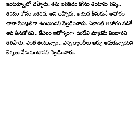
ఇంటర్వ్యూలో చెప్పారు. తను బతకడం కోసం తింటాను తప్ప..
తినడం కోసం బతకను అని చెప్పారు. ఆయన తీసుకునే ఆహారం
చాలా సింపుల్‌గా ఉంటుందని వెల్లడించారు. ఎలాంటి ఆహారం పడితే
అది తీసుకోనని.. కేవలం ఆరోగ్యంగా ఉండేవి మాత్రమే తింటానని
తెలిపారు. ఎంత తింటున్నాం.. ఎన్ని క్యాలరీలు ఖర్చు అవుతున్నాయని
లెక్కలు వేసుకుంటానని వెల్లడించారు.