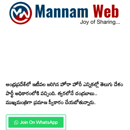
ఆంధ్రప్రదేశ్‌లో ఇటీవల జరిగిన హోరా హోరీ ఎన్నికల్లో తెలుగు దేశం
పార్టీ అధికారంలోకి వచ్చింది. త్వరలోనే చంద్రబాబు..
ముఖ్యమంత్రిగా ప్రమాణ స్వీకారం చేయబోతున్నారు.
Join On WhatsApp