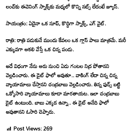
లంచ్‌కు ఈవెనింగ్ స్నాక్స్‌కు మధ్యలో కొన్ని నట్స్ లేదంటే జ్యూస్.
సాయంత్రం: ఏదైనా ఒక సూప్, కొద్దిగా స్నాక్స్, ఎగ్ వైట్.
రాత్రి: రాత్రి పడుకునే ముందు కేవలం ఒక గ్లాస్ పాలు మాత్రమే. మరీ
ఎక్కువగా ఆకలి వేస్తే ఒక చిన్న పండు.
అదే విధంగా నేను ఆరు నుంచి ఏడు గంటల నిద్ర పోతానని
వెల్లడించారు. ఈ డైట్ ఫాలో అవుతూ.. వాకింగ్ లేదా చిన్న చిన్న
వ్యాయామాలు చేస్తానని చంద్రబాబు వెల్లడించారు. తిన్న ఫుడ్స్ బట్టి
ఒక్కోసారి వ్యాయామాలు కూడా మారతాయట. ఇలా చంద్రబాబు
డైట్ ఉంటుంది. బాబు ఎక్కడ ఉన్నా.. ఈ డైట్ అనేది ఫాలో
అవుతానని ఓసారి చెప్పారు.
Post Views:
269