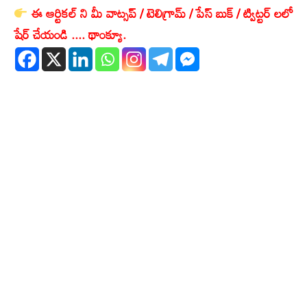
ఈ ఆర్టికల్ ని మీ వాట్సప్ / టెలిగ్రామ్ / పేస్ బుక్ / ట్విట్టర్ లలో
షేర్ చేయండి .... థాంక్యూ.