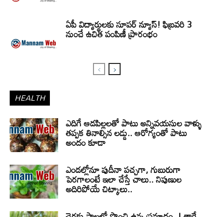
ఏపీ విద్యార్థులకు సూపర్ న్యూస్! ఫిబ్రవరి 3
నుంచే ఉచిత పంపిణీ ప్రారంభం
HEALTH
ఎదిగే ఆడపిల్లలతో పాటు అన్నివయసుల వాళ్ళు
తప్పక తినాల్సిన లడ్డు.. ఆరోగ్యంతో పాటు
అందం కూడా
ఎండల్లోనూ పుదీనా పచ్చగా, గుబురుగా
పెరగాలంటే ఇలా చేస్తే చాలు.. నిపుణుల
అదిరిపోయే చిట్కాలు..
చెరకు పాలలో పొంచి ఉన్న ప్రమాదం..! తాగే