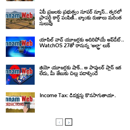
ఏపీ ప్రజలకు ప్రభుత్వం సూపర్ న్యూస్.. త్వరలో
ప్రాపర్టీ కార్డ్ పంపిణీ.. బ్యాంకు రుణాలు మరింత
సులువు
యాపిల్ వాచ్ యూజర్లకు అదిరిపోయే అప్‌డేట్..
WatchOS 27తో రానున్న ‘అల్ట్రా’ లుక్
జియో యూజర్లకు షాక్.. ఆ పాపులర్ ప్లాన్ ఇక
లేదు, మీ జేబుకు చిల్లు పడాల్సిందే
Income Tax: డిడక్షన్లు కొనసాగుతాయా.