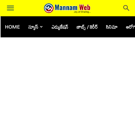
HOME
న్యూస్
ఎడ్యుకేషన్
జాబ్స్ / కెరీర్
సినిమా
ఆరోగ