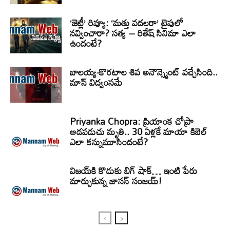
‘జెట్లీ’ రివ్యూ: ‘మత్తు వదలరా’ టైపులో
నవ్వించారా? సత్య – రితేష్ సినిమా ఎలా
ఉందంటే?
బాలయ్య-కొరటాల శివ అనౌన్స్మెంట్ వచ్చేసింది..
మాస్ విద్వంసమే
Priyanka Chopra: ప్రియాంక చోప్రా
ఆడపడుచు మృతి.. 30 ఏళ్లకే మాయా కిబెల్
ఎలా కన్నుమూసిందంటే?
విజయ్‌కి కొడుకు బిగ్ షాక్… ఇంటి పేరు
మార్చుకున్న జాసన్ సంజయ్!