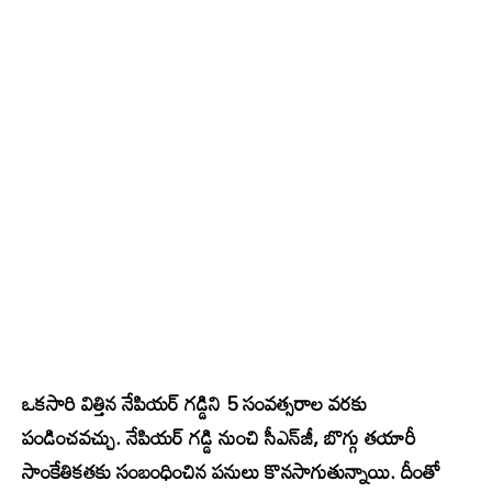
ఒకసారి విత్తిన నేపియర్ గడ్డిని 5 సంవత్సరాల వరకు
పండించవచ్చు. నేపియర్‌ గడ్డి నుంచి సీఎన్‌జీ, బొగ్గు తయారీ
సాంకేతికతకు సంబంధించిన పనులు కొనసాగుతున్నాయి. దీంతో