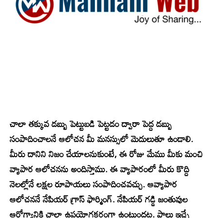
చాలా తక్కువ డబ్బు పెట్టుబడి పెట్టడం ద్వారా పెద్ద డబ్బు
సంపాదించాలనే ఆలోచన మీ మనస్సులో మెదులుతూ ఉండాలి.
మీరు దానిని నిజం చేయాలనుకుంటే, ఈ రోజు మేము మీకు మంచి
వ్యాపార ఆలోచనను అందిస్తాము. ఈ వ్యాపారంలో మీరు కొద్ది
నెలల్లోనే లక్షల రూపాయలు సంపాదించవచ్చు. ఆవ్యాపార
ఆలోచననే నేపియర్ గ్రాస్ ఫార్మింగ్. నేపియర్ గడ్డి జంతువుల
ఆరోగ్యానికి చాలా ఉపయోగకరంగా ఉంటుందట. పాలు ఇచ్చే