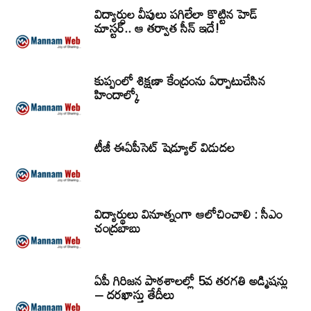
విద్యార్ధుల వీపులు పగిలేలా కొట్టిన హెడ్
మాస్టర్.. ఆ తర్వాత సీన్‌ ఇదే!
కుప్పంలో శిక్షణా కేంద్రంను ఏర్పాటుచేసిన
హిందాల్కో
టీజీ ఈఏపీసెట్‌ షెడ్యూల్‌ విడుదల
విద్యార్థులు వినూత్నంగా ఆలోచించాలి : సీఎం
చంద్రబాబు
ఏపీ గిరిజన పాఠశాలల్లో 5వ తరగతి అడ్మిషన్లు
– దరఖాస్తు తేదీలు