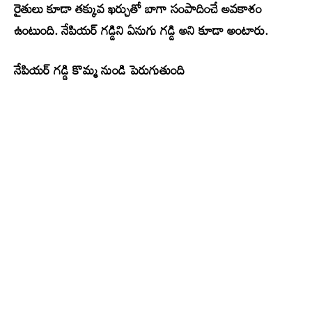
రైతులు కూడా తక్కువ ఖర్చుతో బాగా సంపాదించే అవకాశం
ఉంటుంది. నేపియర్ గడ్డిని ఏనుగు గడ్డి అని కూడా అంటారు.
నేపియర్ గడ్డి కొమ్మ నుండి పెరుగుతుంది