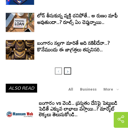
లోన్ తీసుకున్న వ్యక్తి చనిపోతే.. ఆ రుణం మాఫీ
అవుతుందా..? రూల్స్ ఏం చెప్తున్నాయి..
బంగారం నల్లగా మారితే అది నకిలీదేనా..?
కొనేముందు ఈ జాగ్రత్తలు తప్పనిసరి..
ALSO READ
All
Business
More
బంగారం vs వెండి.. ప్రస్తుతం దేనిపై పెట్టుబడి
పెడితే ఎక్కువ లాభాలు వస్తాయి..? మార్కెట్
లెక్కలు తెలుసుకోండి..