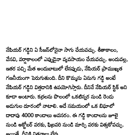
నేపియర్ గడ్డిని ఏ సీజన్‌లోనైనా సాగు చేయవచ్చు. శీతాకాలం,
వేసవి, వర్షాకాలంలో ఎప్పుడైనా వ్యవసాయం చేయవచ్చు. అందువల్ల,
ఇతర పచ్చి మేత అందుబాటులో లేనప్పుడు, నేపియర్ ప్రాముఖ్యత
గణనీయంగా పెరుగుతుంది. దీని కొమ్మను ఏనుగు గడ్డి అంటే
నేపియర్ గడ్డిని విత్తడానికి ఉపయోగిస్తారు. దీనినే నేపియర్ స్టిక్ అని
కూడా అంటారు. కర్రలను పొలంలో ఒకటిన్నర నుండి రెండు
అడుగుల దూరంలో నాటాలి. అదే సమయంలో ఒక బిఘాలో
దాదాపు 4000 కాండాలు అవసరం. ఈ గడ్డి కాండాలను జూలై
నుండి అక్టోబర్ వరకు, ఫిబ్రవరి నుండి మార్చి వరకు విత్తుకోవచ్చు.
అయితే, దీనికి విత్తనాలు లేవు.