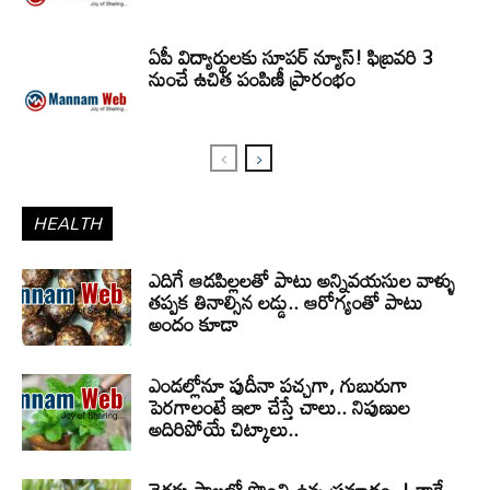
ఏపీ విద్యార్థులకు సూపర్ న్యూస్! ఫిబ్రవరి 3
నుంచే ఉచిత పంపిణీ ప్రారంభం
HEALTH
ఎదిగే ఆడపిల్లలతో పాటు అన్నివయసుల వాళ్ళు
తప్పక తినాల్సిన లడ్డు.. ఆరోగ్యంతో పాటు
అందం కూడా
ఎండల్లోనూ పుదీనా పచ్చగా, గుబురుగా
పెరగాలంటే ఇలా చేస్తే చాలు.. నిపుణుల
అదిరిపోయే చిట్కాలు..