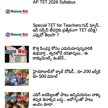
AP TET 2026 Syllabus
Special TET for Teachers:గుడ్ న్యూస్..
ఇన్ సర్వీస్ టీచర్లకు ప్రత్యేకంగా TET పరీక్ష!
ఎప్పుడో తెలుసా ?
కొత్త పింఛన్ల కోసం ఎదురుచూస్తున్నవారికి
శుభవార్త.. త్వరలోనే దరఖాస్తులు.. ఈ
డాక్యుమెంట్స్ ఉంటేనే..
హైదరాబాద్‌లో క్యాబ్‌ దోపిడీ.. రూ.200 జర్నీకి
రూ.500 వసూల్
ఎదిగే ఆడపిల్లలతో పాటు అన్నివయసుల వాళ్ళు
తప్పక తినాల్సిన లడ్డు.. ఆరోగ్యంతో పాటు
అందం కూడా