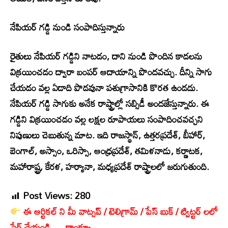
నేపియర్ గడ్డి నుండి సంపాదిస్తున్నారు
రైతులు నేపియర్ గడ్డిని నాటడం, దాని నుండి పొందిన కాడలను
విక్రయించడం ద్వారా బంపర్ ఆదాయాన్ని పొందవచ్చు. దీన్ని సాగు
చేయడం వల్ల ఏడాది పొడవునా పశుగ్రాసానికి కొరత ఉండదు.
నేపియర్ గడ్డి సాగుకు అనేక రాష్ట్రాల్లో సబ్సిడీ అందజేస్తున్నారు. ఈ
గడ్డిని విక్రయించడం వల్ల లక్షల రూపాయలు సంపాదించవచ్చని
నిపుణులు చెబుతున్న మాట. ఇది రాజస్థాన్, ఉత్తరప్రదేశ్, బీహార్,
బెంగాల్, అస్సాం, ఒరిస్సా, ఆంధ్రప్రదేశ్, తమిళనాడు, కర్ణాటక,
మహారాష్ట్ర, కేరళ, హర్యానా, మధ్యప్రదేశ్‌ రాష్ట్రాలలో జరుగుతుంది.
Post Views:
280
ఈ ఆర్టికల్ ని మీ వాట్సప్ / టెలిగ్రామ్ / పేస్ బుక్ / ట్విట్టర్ లలో
షేర్ చేయండి .... థాంక్యూ.