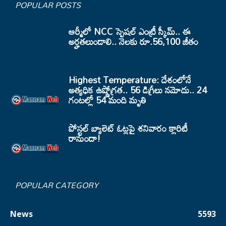
POPULAR POSTS
ఆర్మీలో NCC స్పెషల్ ఎంట్రీ స్కీమ్.. ఈ
అర్హతలుండాలి.. నెలకు రూ.56,100 జీతం
Highest Temperature: దేశంలోనే
అత్యధిక ఉష్ణోగ్రత.. 56 డిగ్రీలు నమోదు.. 24
గంటల్లో 54 మంది మృతి
పోస్టల్ బ్యాలెట్ ఓట్లపై శనివారం క్లారిటీ
రానుందా!
POPULAR CATEGORY
News
5593