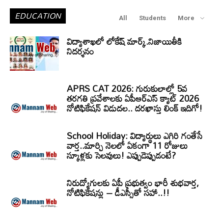
EDUCATION
All
Students
More
విద్యాశాఖలో లోకేష్ మార్క్.నిజాయితీకి
నిదర్శనం
APRS CAT 2026: గురుకులాల్లో 5వ
తరగతి ప్రవేశాలకు ఏపీఆర్‌ఎస్‌ క్యాట్‌ 2026
నోటిఫికేషన్‌ విడుదల.. దరఖాస్తు లింక్‌ ఇదిగో!
School Holiday: విద్యార్థులు ఎగిరి గంతేసే
వార్త..మార్చి నెలలో ఏకంగా 11 రోజులు
స్కూళ్లకు సెలవులు! ఎప్పుడెప్పుడంటే?
నిరుద్యోగులకు ఏపీ ప్రభుత్వం భారీ శుభవార్త,
నోటిఫికేషన్లు – డీఎస్సీతో సహా..!!