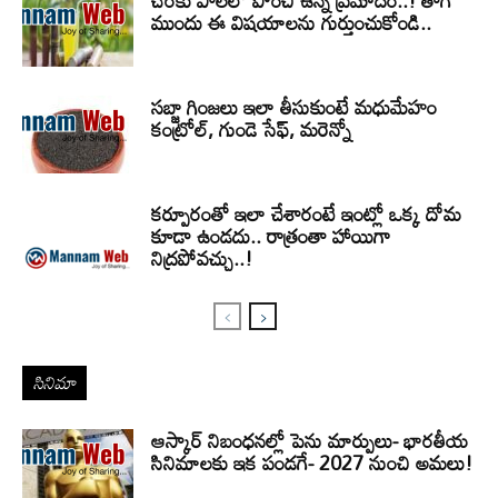
చెరకు పాలలో పొంచి ఉన్న ప్రమాదం..! తాగే
ముందు ఈ విషయాలను గుర్తుంచుకోండి..
సబ్జా గింజలు ఇలా తీసుకుంటే మధుమేహం
కంట్రోల్, గుండె సేఫ్, మరెన్నో
కర్పూరంతో ఇలా చేశారంటే ఇంట్లో ఒక్క దోమ
కూడా ఉండదు.. రాత్రంతా హాయిగా
నిద్రపోవచ్చు..!
సినిమా
ఆస్కార్ నిబంధనల్లో పెను మార్పులు- భారతీయ
సినిమాలకు ఇక పండగే- 2027 నుంచి అమలు!