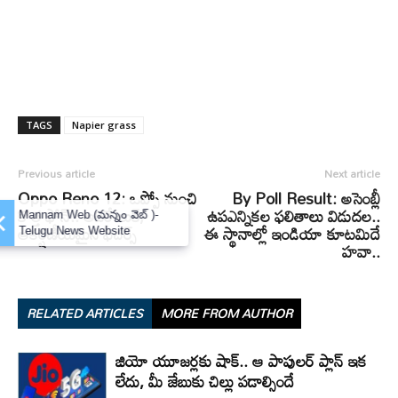
TAGS
Napier grass
Previous article
Next article
Oppo Reno 12: ఒప్పో నుంచి
By Poll Result: అసెంబ్లీ
కొత్త ఫోన్‌.. అదిరే లుక్‌,
ఉపఎన్నికల ఫలితాలు విడుదల..
×
Mannam Web (మన్నం వెబ్ )-
ఆకర్షణీయమైన ఫీచర్స్‌
ఈ స్థానాల్లో ఇండియా కూటమిదే
Telugu News Website
హవా..
RELATED ARTICLES
MORE FROM AUTHOR
జియో యూజర్లకు షాక్.. ఆ పాపులర్ ప్లాన్ ఇక
లేదు, మీ జేబుకు చిల్లు పడాల్సిందే