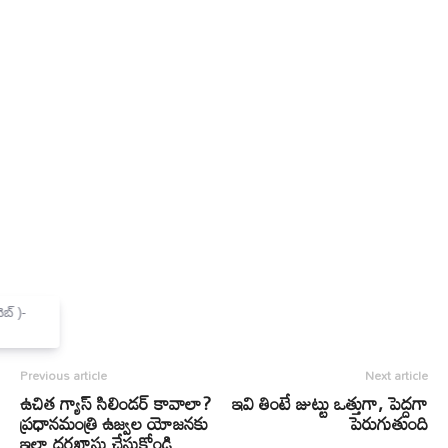
×
Mannam Web (మన్నం వెబ్ )-
Telugu News Website
Previous article
Next article
ఉచిత గ్యాస్ సిలిండర్ కావాలా?
ఇవి తింటే జుట్టు ఒత్తుగా, పెద్దగా
ప్రధానమంత్రి ఉజ్వల యోజనకు
పెరుగుతుంది
ఇలా దరఖాస్తు చేసుకోండి