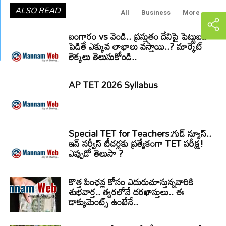
ALSO READ
All
Business
More
బంగారం vs వెండి.. ప్రస్తుతం దేనిపై పెట్టుబడి
పెడితే ఎక్కువ లాభాలు వస్తాయి..? మార్కెట్
లెక్కలు తెలుసుకోండి..
AP TET 2026 Syllabus
Special TET for Teachers:గుడ్ న్యూస్..
ఇన్ సర్వీస్ టీచర్లకు ప్రత్యేకంగా TET పరీక్ష!
ఎప్పుడో తెలుసా ?
కొత్త పింఛన్ల కోసం ఎదురుచూస్తున్నవారికి
శుభవార్త.. త్వరలోనే దరఖాస్తులు.. ఈ
డాక్యుమెంట్స్ ఉంటేనే..