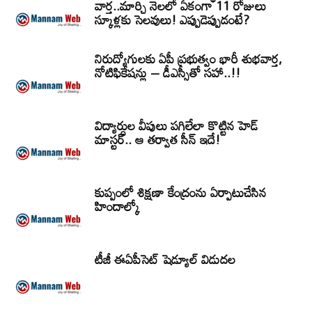
వార్త..మార్చి నెలలో ఏకంగా 11 రోజులు
స్కూళ్లకు సెలవులు! ఎప్పుడెప్పుడంటే?
నిరుద్యోగులకు ఏపీ ప్రభుత్వం భారీ శుభవార్త,
నోటిఫికేషన్లు – డీఎస్సీతో సహా..!!
విద్యార్ధుల వీపులు పగిలేలా కొట్టిన హెడ్
మాస్టర్.. ఆ తర్వాత సీన్‌ ఇదే!
కుప్పంలో శిక్షణా కేంద్రంను ఏర్పాటుచేసిన
హిందాల్కో
టీజీ ఈఏపీసెట్‌ షెడ్యూల్‌ విడుదల