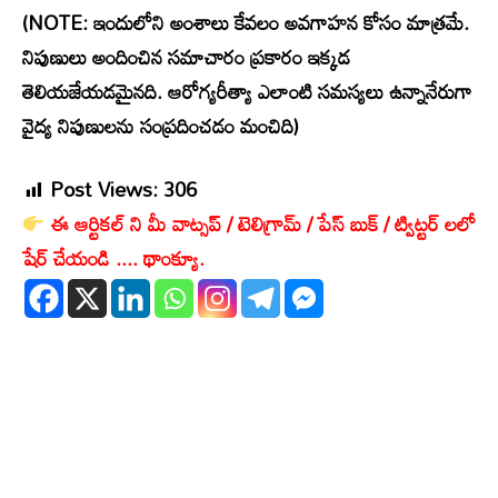
(NOTE: ఇందులోని అంశాలు కేవలం అవగాహన కోసం మాత్రమే.
నిపుణులు అందించిన సమాచారం ప్రకారం ఇక్కడ
తెలియజేయడమైనది. ఆరోగ్యరీత్యా ఎలాంటి సమస్యలు ఉన్నానేరుగా
వైద్య నిపుణులను సంప్రదించడం మంచిది)
Post Views:
306
ఈ ఆర్టికల్ ని మీ వాట్సప్ / టెలిగ్రామ్ / పేస్ బుక్ / ట్విట్టర్ లలో
షేర్ చేయండి .... థాంక్యూ.