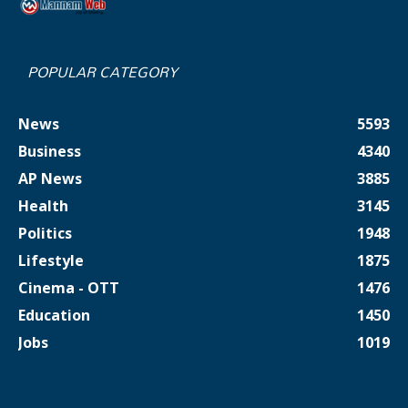
POPULAR CATEGORY
News
5593
Business
4340
AP News
3885
Health
3145
Politics
1948
Lifestyle
1875
Cinema - OTT
1476
Education
1450
Jobs
1019