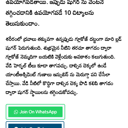
ఉపయోగపడతాయి. ఇప్పుడు షుగర్‌ ను వెంటనే
తగ్గించడానికి ఉపయోగపడే 10 చిట్కాలను
తెలుసుకుందాం.
శరీరంలో ద్రవాలు తక్కువగా ఉన్నప్పుడు గ్లూకోజ్ దట్టంగా మారి బ్లడ్
షుగర్ పెరుగుతుంది. శుభ్రమైన నీటిని తరచూ తాగడం ద్వారా
గ్లూకోజ్ నెమ్మదిగా బయటికి వెళ్లేందుకు అవకాశం కలుగుతుంది.
వేడి హెర్బల్ టీలు కూడా తాగవచ్చు. దాల్చిన చెక్కలో ఉండే
యాంటీఆక్సిడెంట్ గుణాలు ఇన్సులిన్‌ ను మెరుగ్గా పని చేసేలా
చేస్తాయి. వేడి నీటిలో కొద్దిగా దాల్చిన చెక్క పొడి కలిపి తాగడం
ద్వారా షుగర్ స్థాయిలను తగ్గించుకోవచ్చు.
Join On WhatsApp