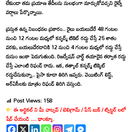
లేకుండా తమ ప్రయాణ తేదీలను సులభంగా మార్చుకోవచ్చని రైల్వే
వర్గాలు పేర్కొన్నాయి.
ప్రస్తుత ఉన్న నిబంధనల ప్రకారం.. రైలు బయలుదేరే 48 గంటల
నుంచి 12 గంటల మధ్యలో కన్ఫర్మ్ టికెట్ రద్దు చేస్తే 25 శాతం
వరకు, బయలుదేరడానికి 12 నుంచి 4 గంటల మధ్యలో రద్దు చేస్తే
రుసుం ఇంకా పెరుగుతుంది. రిజర్వేషన్ చార్ట్ తయారైన తర్వాత రద్దు
చేస్తే ఎలాంటి రిఫండ్ రాదు. ఇక, తత్కాల్ కన్ఫర్మ్ టిక్కెట్
రద్దుచేసుకున్నా.. పైసా కూడా తిరిగి ఇవ్వరు. వెయిటింగ్ లిస్ట్,
ఆర్ఏసీలకు మాత్రం రిఫండ్ తిరిగి వస్తుంది.
Post Views:
158
ఈ ఆర్టికల్ ని మీ వాట్సప్ / టెలిగ్రామ్ / పేస్ బుక్ / ట్విట్టర్ లలో
షేర్ చేయండి .... థాంక్యూ.