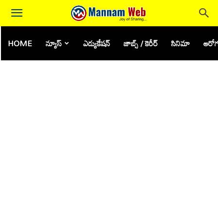
HOME
న్యూస్
ఎడ్యుకేషన్
జాబ్స్ / కెరీర్
సినిమా
ఆరోగ