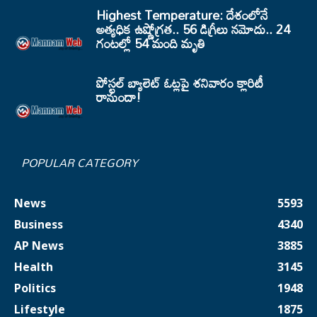
Highest Temperature: దేశంలోనే
అత్యధిక ఉష్ణోగ్రత.. 56 డిగ్రీలు నమోదు.. 24
గంటల్లో 54 మంది మృతి
పోస్టల్ బ్యాలెట్ ఓట్లపై శనివారం క్లారిటీ
రానుందా!
POPULAR CATEGORY
News
5593
Business
4340
AP News
3885
Health
3145
Politics
1948
Lifestyle
1875