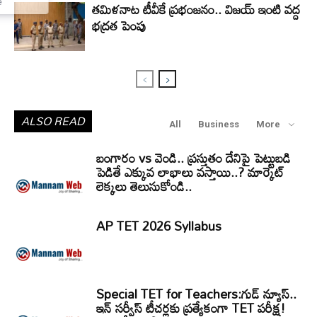
Telugu News Website
తమిళనాట టీవీకే ప్రభంజనం.. విజయ్ ఇంటి వద్ద
భద్రత పెంపు
ALSO READ
All
Business
More
బంగారం vs వెండి.. ప్రస్తుతం దేనిపై పెట్టుబడి
పెడితే ఎక్కువ లాభాలు వస్తాయి..? మార్కెట్
లెక్కలు తెలుసుకోండి..
AP TET 2026 Syllabus
Special TET for Teachers:గుడ్ న్యూస్..
ఇన్ సర్వీస్ టీచర్లకు ప్రత్యేకంగా TET పరీక్ష!