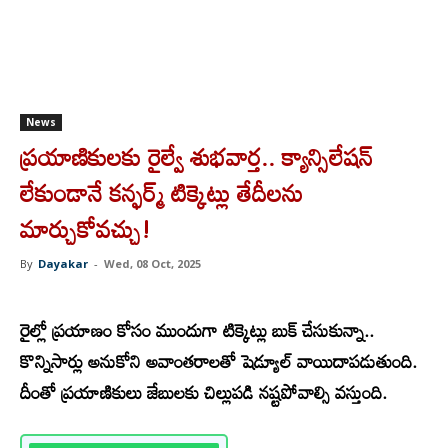
News
ప్రయాణికులకు రైల్వే శుభవార్త.. క్యాన్సిలేషన్
లేకుండానే కన్ఫర్మ్ టిక్కెట్లు తేదీలను
మార్చుకోవచ్చు!
By
Dayakar
-
Wed, 08 Oct, 2025
రై
ల్లో ప్రయాణం కోసం ముందుగా టిక్కెట్లు బుక్ చేసుకున్నా..
కొన్నిసార్లు అనుకోని అవాంతరాలతో షెడ్యూల్ వాయిదాపడుతుంది.
దీంతో ప్రయాణికులు జేబులకు చిల్లుపడి నష్టపోవాల్సి వస్తుంది.