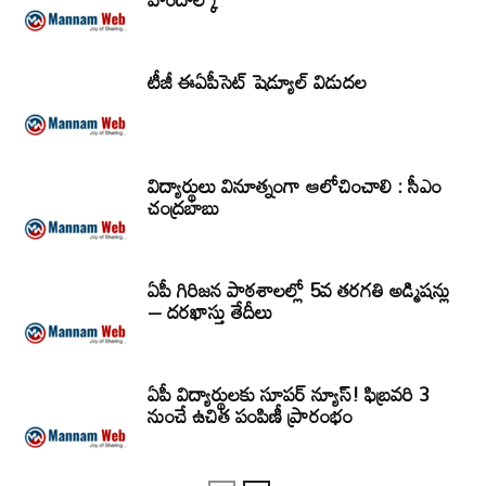
టీజీ ఈఏపీసెట్‌ షెడ్యూల్‌ విడుదల
విద్యార్థులు వినూత్నంగా ఆలోచించాలి : సీఎం
చంద్రబాబు
ఏపీ గిరిజన పాఠశాలల్లో 5వ తరగతి అడ్మిషన్లు
– దరఖాస్తు తేదీలు
ఏపీ విద్యార్థులకు సూపర్ న్యూస్! ఫిబ్రవరి 3
నుంచే ఉచిత పంపిణీ ప్రారంభం