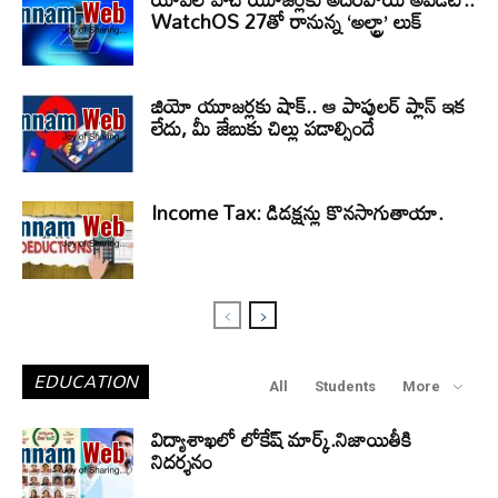
WatchOS 27తో రానున్న ‘అల్ట్రా’ లుక్
జియో యూజర్లకు షాక్.. ఆ పాపులర్ ప్లాన్ ఇక
లేదు, మీ జేబుకు చిల్లు పడాల్సిందే
Income Tax: డిడక్షన్లు కొనసాగుతాయా.
EDUCATION
All
Students
More
విద్యాశాఖలో లోకేష్ మార్క్.నిజాయితీకి
నిదర్శనం