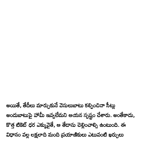
అయితే, తేదీలు మార్చుకునే వెసులుబాటు కల్పించినా సీట్లు
అందుబాటుపై హామీ ఇవ్వలేమని ఆయన స్పష్టం చేశారు. అంతేకాదు,
కొత్త టికెట్ ధర ఎక్కువైతే, ఆ తేడాను చెల్లించాల్సి ఉంటుంది. ఈ
విధానం వల్ల లక్షలాది మంది ప్రయాణికులు ఎటువంటి ఖర్చులు