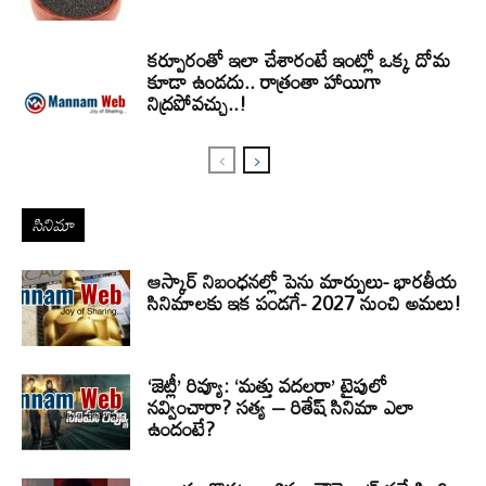
కర్పూరంతో ఇలా చేశారంటే ఇంట్లో ఒక్క దోమ
కూడా ఉండదు.. రాత్రంతా హాయిగా
నిద్రపోవచ్చు..!
సినిమా
ఆస్కార్ నిబంధనల్లో పెను మార్పులు- భారతీయ
సినిమాలకు ఇక పండగే- 2027 నుంచి అమలు!
‘జెట్లీ’ రివ్యూ: ‘మత్తు వదలరా’ టైపులో
నవ్వించారా? సత్య – రితేష్ సినిమా ఎలా
ఉందంటే?