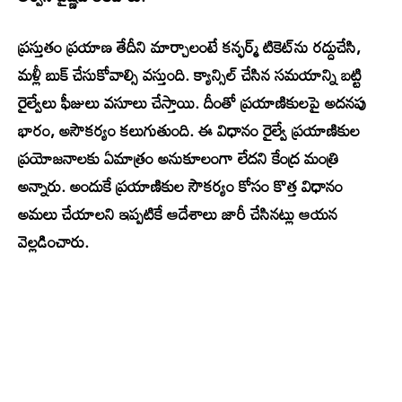
ప్రస్తుతం ప్రయాణ తేదీని మార్చాలంటే కన్ఫర్మ్ టికెట్‌ను రద్దుచేసి,
మళ్లీ బుక్ చేసుకోవాల్సి వస్తుంది. క్యాన్సిల్ చేసిన సమయాన్ని బట్టి
రైల్వేలు ఫీజులు వసూలు చేస్తాయి. దీంతో ప్రయాణికులపై అదనపు
భారం, అసౌకర్యం కలుగుతుంది. ఈ విధానం రైల్వే ప్రయాణికుల
ప్రయోజనాలకు ఏమాత్రం అనుకూలంగా లేదని కేంద్ర మంత్రి
అన్నారు. అందుకే ప్రయాణికుల సౌకర్యం కోసం కొత్త విధానం
అమలు చేయాలని ఇప్పటికే ఆదేశాలు జారీ చేసినట్లు ఆయన
వెల్లడించారు.