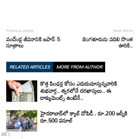
Previous article
Next article
వందేండ్ల జీవనానికి జపాన్‌ 5
బెంగళూరును వదిలి సొంత
సూత్రాలు
ఊరికి..
RELATED ARTICLES
MORE FROM AUTHOR
కొత్త పింఛన్ల కోసం ఎదురుచూస్తున్నవారికి
శుభవార్త.. త్వరలోనే దరఖాస్తులు.. ఈ
డాక్యుమెంట్స్ ఉంటేనే..
హైదరాబాద్‌లో క్యాబ్‌ దోపిడీ.. రూ.200 జర్నీకి
రూ.500 వసూల్
×
Mannam Web (మన్నం వెబ్ )-