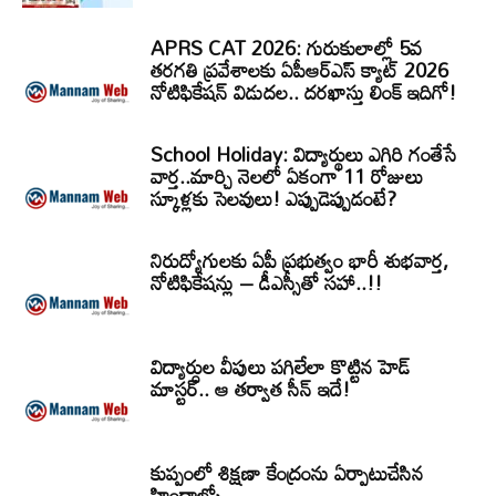
APRS CAT 2026: గురుకులాల్లో 5వ
తరగతి ప్రవేశాలకు ఏపీఆర్‌ఎస్‌ క్యాట్‌ 2026
నోటిఫికేషన్‌ విడుదల.. దరఖాస్తు లింక్‌ ఇదిగో!
School Holiday: విద్యార్థులు ఎగిరి గంతేసే
వార్త..మార్చి నెలలో ఏకంగా 11 రోజులు
స్కూళ్లకు సెలవులు! ఎప్పుడెప్పుడంటే?
నిరుద్యోగులకు ఏపీ ప్రభుత్వం భారీ శుభవార్త,
నోటిఫికేషన్లు – డీఎస్సీతో సహా..!!
విద్యార్ధుల వీపులు పగిలేలా కొట్టిన హెడ్
మాస్టర్.. ఆ తర్వాత సీన్‌ ఇదే!
కుప్పంలో శిక్షణా కేంద్రంను ఏర్పాటుచేసిన
హిందాల్కో