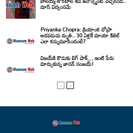
బాలయ్య-కొరటాల శివ అనౌన్స్మెంట్ వచ్చేసింది..
మాస్ విద్వంసమే
Priyanka Chopra: ప్రియాంక చోప్రా
ఆడపడుచు మృతి.. 30 ఏళ్లకే మాయా కిబెల్
ఎలా కన్నుమూసిందంటే?
విజయ్‌కి కొడుకు బిగ్ షాక్… ఇంటి పేరు
మార్చుకున్న జాసన్ సంజయ్!