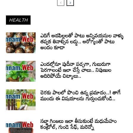
HEALTH
ఎదిగే ఆడపిల్లలతో పాటు అన్నివయసుల వాళ్ళు
తప్పక తినాల్సిన లడ్డు.. ఆరోగ్యంతో పాటు
అందం కూడా
ఎండల్లోనూ పుదీనా పచ్చగా, గుబురుగా
పెరగాలంటే ఇలా చేస్తే చాలు.. నిపుణుల
అదిరిపోయే చిట్కాలు..
చెరకు పాలలో పొంచి ఉన్న ప్రమాదం..! తాగే
ముందు ఈ విషయాలను గుర్తుంచుకోండి..
సబ్జా గింజలు ఇలా తీసుకుంటే మధుమేహం
కంట్రోల్, గుండె సేఫ్, మరెన్నో