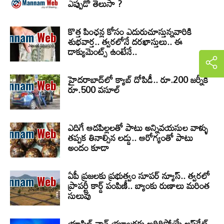
ఎప్పుడో తెలుసా ?
కొత్త పింఛన్ల కోసం ఎదురుచూస్తున్నవారికి
శుభవార్త.. త్వరలోనే దరఖాస్తులు.. ఈ
డాక్యుమెంట్స్ ఉంటేనే..
హైదరాబాద్‌లో క్యాబ్‌ దోపిడీ.. రూ.200 జర్నీకి
రూ.500 వసూల్
ఎదిగే ఆడపిల్లలతో పాటు అన్నివయసుల వాళ్ళు
తప్పక తినాల్సిన లడ్డు.. ఆరోగ్యంతో పాటు
అందం కూడా
ఏపీ ప్రజలకు ప్రభుత్వం సూపర్ న్యూస్.. త్వరలో
ప్రాపర్టీ కార్డ్ పంపిణీ.. బ్యాంకు రుణాలు మరింత
సులువు
యాపిల్ వాచ్ యూజర్లకు అదిరిపోయే అప్‌డేట్..