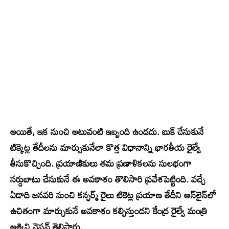
అయితే, ఇక నుంచి అటువంటి ఇబ్బంది ఉండదు. బుక్ చేసుకునే
టిక్కెట్ల తేదీలను మార్చుకునేలా కొత్త విధానాన్ని భారతీయ రైల్వే
తీసుకొచ్చింది. ప్రయాణికులు తమ ప్రణాళికలను సులభంగా
సర్దుబాటు చేసుకునే ఈ అవకాశం తొలిసారి ప్రవేశపెట్టింది. వచ్చే
ఏడాది జనవరి నుంచి కన్ఫర్మ్ రైలు టికెట్ల ప్రయాణ తేదీని ఆన్‌లైన్‌లో
ఉచితంగా మార్చుకునే అవకాశం కల్పిస్తుందని కేంద్ర రైల్వే మంత్రి
అశ్విని వైష్ణవ్ తెలిపారు.