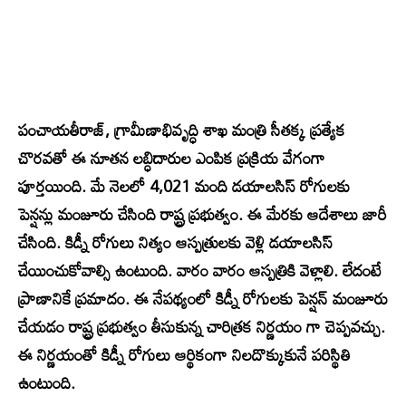
పంచాయతీరాజ్, గ్రామీణాభివృద్ధి శాఖ మంత్రి సీతక్క ప్రత్యేక
చొరవతో ఈ నూతన లబ్ధిదారుల ఎంపిక ప్రక్రియ వేగంగా
పూర్తయింది. మే నెలలో 4,021 మంది డయాలసిస్ రోగులకు
పెన్షన్లు మంజూరు చేసింది రాష్ట్ర ప్రభుత్వం. ఈ మేరకు ఆదేశాలు జారీ
చేసింది. కిడ్నీ రోగులు నిత్యం ఆస్పత్రులకు వెళ్లి డయాలసిస్
చేయించుకోవాల్సి ఉంటుంది. వారం వారం ఆస్పత్రికి వెళ్లాలి. లేదంటే
ప్రాణానికే ప్రమాదం. ఈ నేపథ్యంలో కిడ్నీ రోగులకు పెన్షన్ మంజూరు
చేయడం రాష్ట్ర ప్రభుత్వం తీసుకున్న చారిత్రక నిర్ణయం గా చెప్పవచ్చు.
ఈ నిర్ణయంతో కిడ్నీ రోగులు ఆర్థికంగా నిలదొక్కుకునే పరిస్థితి
ఉంటుంది.