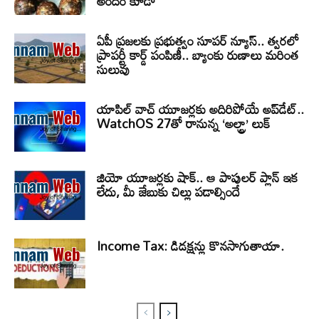
అందం కూడా
ఏపీ ప్రజలకు ప్రభుత్వం సూపర్ న్యూస్.. త్వరలో
ప్రాపర్టీ కార్డ్ పంపిణీ.. బ్యాంకు రుణాలు మరింత
సులువు
యాపిల్ వాచ్ యూజర్లకు అదిరిపోయే అప్‌డేట్..
WatchOS 27తో రానున్న ‘అల్ట్రా’ లుక్
జియో యూజర్లకు షాక్.. ఆ పాపులర్ ప్లాన్ ఇక
లేదు, మీ జేబుకు చిల్లు పడాల్సిందే
Income Tax: డిడక్షన్లు కొనసాగుతాయా.