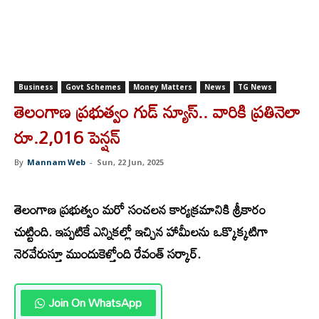
Business
Govt Schemes
Money Matters
News
TG News
తెలంగాణ ప్రభుత్వం గుడ్‌ న్యూస్.. వారికి ప్రతినెలా
రూ.2,016 పెన్షన్‌
By
Mannam Web
-
Sun, 22 Jun, 2025
తెలంగాణ ప్రభుత్వం మరో సంచలన కార్యక్రమానికి శ్రీకారం
చుట్టింది. ఇప్పటికే ఎన్నికల్లో ఇచ్చిన హామీలను ఒక్కొక్కటిగా
నెరవేరుస్తూ ముందుకెళ్తోంది రేవంత్ సర్కార్.
Join On WhatsApp