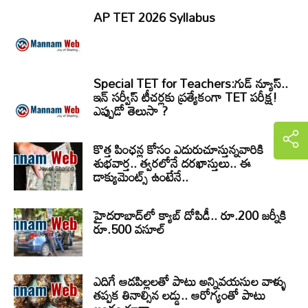
AP TET 2026 Syllabus
Special TET for Teachers:గుడ్ న్యూస్..
ఇన్ సర్వీస్ టీచర్లకు ప్రత్యేకంగా TET పరీక్ష!
ఎప్పుడో తెలుసా ?
కొత్త పింఛన్ల కోసం ఎదురుచూస్తున్నవారికి
శుభవార్త.. త్వరలోనే దరఖాస్తులు.. ఈ
డాక్యుమెంట్స్ ఉంటేనే..
హైదరాబాద్‌లో క్యాబ్‌ దోపిడీ.. రూ.200 జర్నీకి
రూ.500 వసూల్
ఎదిగే ఆడపిల్లలతో పాటు అన్నివయసుల వాళ్ళు
తప్పక తినాల్సిన లడ్డు.. ఆరోగ్యంతో పాటు