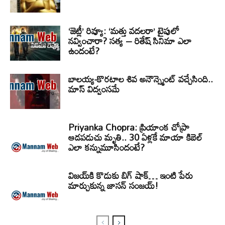
‘జెట్లీ’ రివ్యూ: ‘మత్తు వదలరా’ టైపులో
నవ్వించారా? సత్య – రితేష్ సినిమా ఎలా
ఉందంటే?
బాలయ్య-కొరటాల శివ అనౌన్స్మెంట్ వచ్చేసింది..
మాస్ విద్వంసమే
Priyanka Chopra: ప్రియాంక చోప్రా
ఆడపడుచు మృతి.. 30 ఏళ్లకే మాయా కిబెల్
ఎలా కన్నుమూసిందంటే?
విజయ్‌కి కొడుకు బిగ్ షాక్… ఇంటి పేరు
మార్చుకున్న జాసన్ సంజయ్!