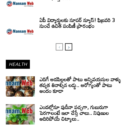
ఏపీ విద్యార్థులకు సూపర్ న్యూస్! ఫిబ్రవరి 3
నుంచే ఉచిత పంపిణీ ప్రారంభం
HEALTH
ఎదిగే ఆడపిల్లలతో పాటు అన్నివయసుల వాళ్ళు
తప్పక తినాల్సిన లడ్డు.. ఆరోగ్యంతో పాటు
అందం కూడా
ఎండల్లోనూ పుదీనా పచ్చగా, గుబురుగా
పెరగాలంటే ఇలా చేస్తే చాలు.. నిపుణుల
అదిరిపోయే చిట్కాలు..