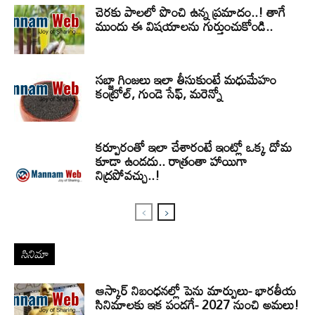
చెరకు పాలలో పొంచి ఉన్న ప్రమాదం..! తాగే
ముందు ఈ విషయాలను గుర్తుంచుకోండి..
సబ్జా గింజలు ఇలా తీసుకుంటే మధుమేహం
కంట్రోల్, గుండె సేఫ్, మరెన్నో
కర్పూరంతో ఇలా చేశారంటే ఇంట్లో ఒక్క దోమ
కూడా ఉండదు.. రాత్రంతా హాయిగా
నిద్రపోవచ్చు..!
సినిమా
ఆస్కార్ నిబంధనల్లో పెను మార్పులు- భారతీయ
సినిమాలకు ఇక పండగే- 2027 నుంచి అమలు!