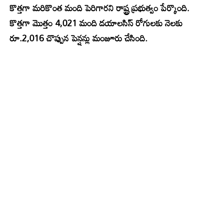
కొత్తగా మరికొంత మంది పెరిగారని రాష్ట్ర ప్రభుత్వం పేర్కొంది.
కొత్తగా మొత్తం 4,021 మంది డయాలసిస్ రోగులకు నెలకు
రూ.2,016 చొప్పున పెన్షన్లు మంజూరు చేసింది.