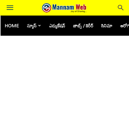
HOME
న్యూస్
ఎడ్యుకేషన్
జాబ్స్ / కెరీర్
సినిమా
ఆరోగ