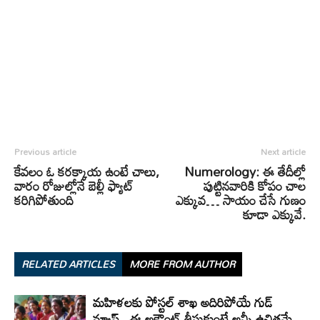
Previous article
Next article
కేవలం ఓ కరక్కాయ ఉంటే చాలు,
Numerology: ఈ తేదీల్లో
వారం రోజుల్లోనే బెల్లీ ఫ్యాట్
పుట్టినవారికి కోపం చాల
కరిగిపోతుంది
ఎక్కువ… సాయం చేసే గుణం
కూడా ఎక్కువే.
RELATED ARTICLES
MORE FROM AUTHOR
మహిళలకు పోస్టల్ శాఖ అదిరిపోయే గుడ్
న్యూస్.. ఈ అకౌంట్ తీసుకుంటే అన్నీ ఉచితమే..