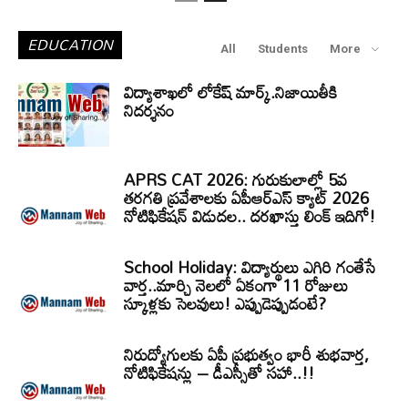
EDUCATION
All
Students
More
విద్యాశాఖలో లోకేష్ మార్క్.నిజాయితీకి
నిదర్శనం
APRS CAT 2026: గురుకులాల్లో 5వ
తరగతి ప్రవేశాలకు ఏపీఆర్‌ఎస్‌ క్యాట్‌ 2026
నోటిఫికేషన్‌ విడుదల.. దరఖాస్తు లింక్‌ ఇదిగో!
School Holiday: విద్యార్థులు ఎగిరి గంతేసే
వార్త..మార్చి నెలలో ఏకంగా 11 రోజులు
స్కూళ్లకు సెలవులు! ఎప్పుడెప్పుడంటే?
నిరుద్యోగులకు ఏపీ ప్రభుత్వం భారీ శుభవార్త,
నోటిఫికేషన్లు – డీఎస్సీతో సహా..!!