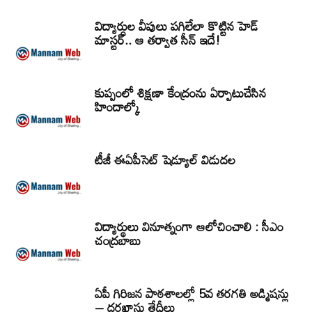
విద్యార్ధుల వీపులు పగిలేలా కొట్టిన హెడ్
మాస్టర్.. ఆ తర్వాత సీన్‌ ఇదే!
కుప్పంలో శిక్షణా కేంద్రంను ఏర్పాటుచేసిన
హిందాల్కో
టీజీ ఈఏపీసెట్‌ షెడ్యూల్‌ విడుదల
విద్యార్థులు వినూత్నంగా ఆలోచించాలి : సీఎం
చంద్రబాబు
ఏపీ గిరిజన పాఠశాలల్లో 5వ తరగతి అడ్మిషన్లు
– దరఖాస్తు తేదీలు