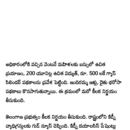
అధికారంలోకి వచ్చిన వెంటనే మహిళలకు బస్సులో ఉచిత
ప్రయాణం, 200 యూనిట్ల ఉచిత విద్యుత్, రూ. 500 లకే గ్యాస్
సిలిండర్ పథకాలను ప్రవేశ పెట్టింది. ఇందిరమ్మ ఇళ్లు, రైతు భరోసా
పథకాలు కొనసాగుతున్నాయి. ఈ క్రమంలో మరో కీలక నిర్ణయం
తీసుకుంది.
తెలంగాణ ప్రభుత్వం కీలక నిర్ణయం తీసుకుంది. రాష్ట్రంలోని కిడ్నీ
వ్యాధిగ్రస్తులకు గుడ్ న్యూస్ చెప్పింది. కిడ్నీ డయాలసిస్‌ పేషెంట్లు