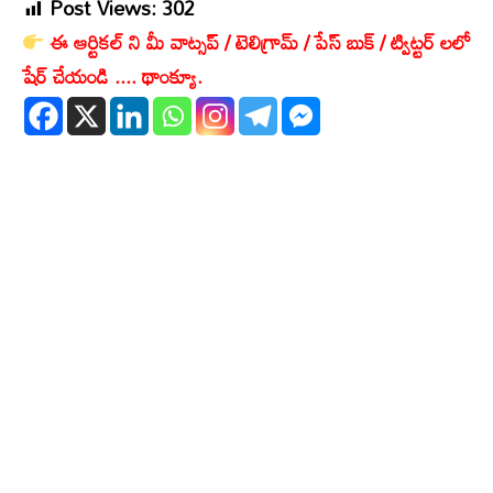
Post Views:
302
ఈ ఆర్టికల్ ని మీ వాట్సప్ / టెలిగ్రామ్ / పేస్ బుక్ / ట్విట్టర్ లలో
షేర్ చేయండి .... థాంక్యూ.