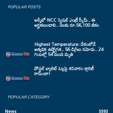
POPULAR POSTS
ఆర్మీలో NCC స్పెషల్ ఎంట్రీ స్కీమ్.. ఈ
అర్హతలుండాలి.. నెలకు రూ.56,100 జీతం
Highest Temperature: దేశంలోనే
అత్యధిక ఉష్ణోగ్రత.. 56 డిగ్రీలు నమోదు.. 24
గంటల్లో 54 మంది మృతి
పోస్టల్ బ్యాలెట్ ఓట్లపై శనివారం క్లారిటీ
రానుందా!
POPULAR CATEGORY
News
5593