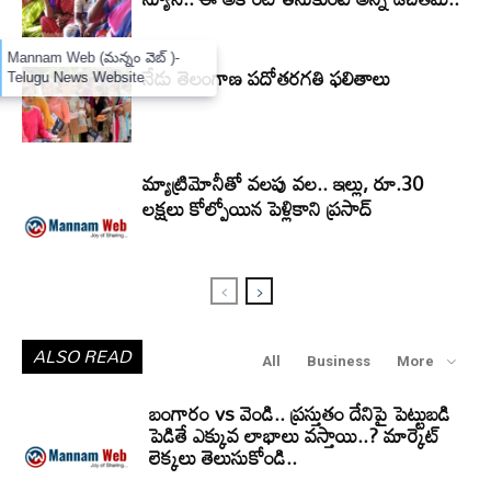
×
Mannam Web (మన్నం వెబ్ )-
నేడు తెలంగాణ పదోతరగతి ఫలితాలు
Telugu News Website
మ్యాట్రిమోనీతో వలపు వల.. ఇల్లు, రూ.30
లక్షలు కోల్పోయిన పెళ్లికాని ప్రసాద్
ALSO READ
All
Business
More
బంగారం vs వెండి.. ప్రస్తుతం దేనిపై పెట్టుబడి
పెడితే ఎక్కువ లాభాలు వస్తాయి..? మార్కెట్
లెక్కలు తెలుసుకోండి..