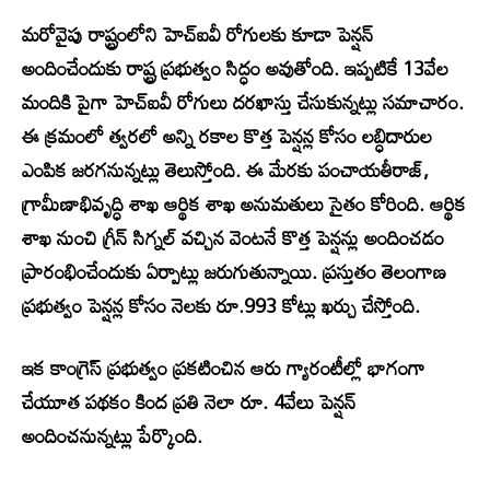
మరోవైపు రాష్ట్రంలోని హెచ్ఐవీ రోగులకు కూడా పెన్షన్
అందించేందుకు రాష్ట్ర ప్రభుత్వం సిద్ధం అవుతోంది. ఇప్పటికే 13వేల
మందికి పైగా హెచ్ఐవీ రోగులు దరఖాస్తు చేసుకున్నట్లు సమాచారం.
ఈ క్రమంలో త్వరలో అన్ని రకాల కొత్త పెన్షన్ల కోసం లబ్ధిదారుల
ఎంపిక జరగనున్నట్లు తెలుస్తోంది. ఈ మేరకు పంచాయతీరాజ్,
గ్రామీణాభివృద్ధి శాఖ ఆర్థిక శాఖ అనుమతులు సైతం కోరింది. ఆర్థిక
శాఖ నుంచి గ్రీన్ సిగ్నల్ వచ్చిన వెంటనే కొత్త పెన్షన్లు అందించడం
ప్రారంభించేందుకు ఏర్పాట్లు జరుగుతున్నాయి. ప్రస్తుతం తెలంగాణ
ప్రభుత్వం పెన్షన్ల కోసం నెలకు రూ.993 కోట్లు ఖర్చు చేస్తోంది.
ఇక కాంగ్రెస్ ప్రభుత్వం ప్రకటించిన ఆరు గ్యారంటీల్లో భాగంగా
చేయూత పథకం కింద ప్రతి నెలా రూ. 4వేలు పెన్షన్
అందించనున్నట్లు పేర్కొంది.