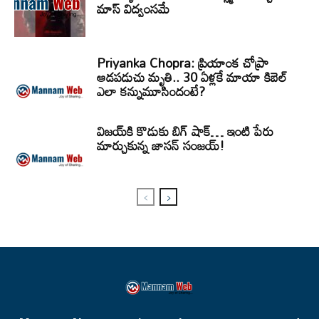
మాస్ విద్వంసమే
Priyanka Chopra: ప్రియాంక చోప్రా
ఆడపడుచు మృతి.. 30 ఏళ్లకే మాయా కిబెల్
ఎలా కన్నుమూసిందంటే?
విజయ్‌కి కొడుకు బిగ్ షాక్… ఇంటి పేరు
మార్చుకున్న జాసన్ సంజయ్!