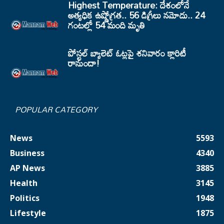
Highest Temperature: దేశంలోనే
అత్యధిక ఉష్ణోగ్రత.. 56 డిగ్రీలు నమోదు.. 24
గంటల్లో 54 మంది మృతి
పోస్టల్ బ్యాలెట్ ఓట్లపై శనివారం క్లారిటీ
రానుందా!
POPULAR CATEGORY
News
5593
Business
4340
AP News
3885
Health
3145
Politics
1948
Lifestyle
1875