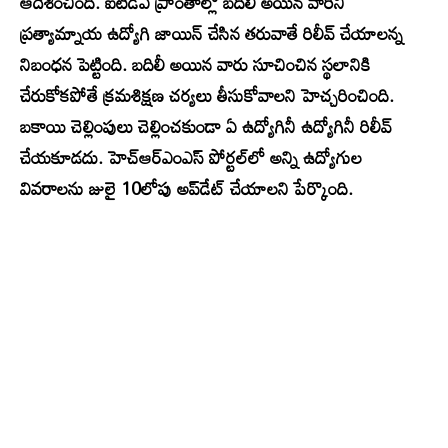
ఆదేశించింది. ఐటీడీఏ ప్రాంతాల్లో బదిలీ అయిన వారిని
ప్రత్యామ్నాయ ఉద్యోగి జాయిన్ చేసిన తరువాతే రిలీవ్ చేయాలన్న
నిబంధన పెట్టింది. బదిలీ అయిన వారు సూచించిన స్థలానికి
చేరుకోకపోతే క్రమశిక్షణ చర్యలు తీసుకోవాలని హెచ్చరించింది.
బకాయి చెల్లింపులు చెల్లించకుండా ఏ ఉద్యోగినీ ఉద్యోగినీ రిలీవ్
చేయకూడదు. హెచ్‌ఆర్‌ఎంఎస్‌ పోర్టల్‌లో అన్ని ఉద్యోగుల
వివరాలను జులై 10లోపు అప్‌డేట్ చేయాలని పేర్కొంది.