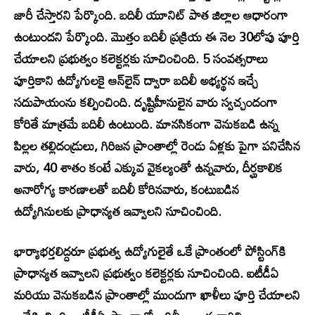
జారీ చేస్తారని పేర్కొంది. బదిలీ యూనిట్ పాత జిల్లాల ఆధారంగా
ఉంటుందని పేర్కొంది. మొత్తం బదిలీ ప్రక్రియ ఈ నెల 30లోపు పూర్తి
చేయాలని ప్రభుత్వం కలెక్టర్లకు సూచించింది. 5 సంవత్సరాలు
పూర్తికాని ఉద్యోగులకై ఆన్‌లైన్ ద్వారా బదిలీ అభ్యర్థన ఇచ్చే
సదుపాయంను కల్పించింది. దృష్టిహీనులైన వారు స్వచ్చందంగా
కోరితే మాత్రమే బదిలీ ఉంటుంది. మానసికంగా వెనుకబడి ఉన్న
పిల్లల తల్లిదండ్రులు, గిరిజన ప్రాంతాల్లో రెండు ఏళ్లకు పైగా పనిచేసిన
వారు, 40 శాతం కంటే ఎక్కువ వైకల్యంతో ఉన్నవారు, దీర్ఘకాలిక
అనారోగ్య కారణాలతో బదిలీ కోరినవారు, కంటుబడిన
ఉద్యోగినులకు ప్రాధాన్యత ఇవ్వాలని సూచించింది.
భార్యాభర్తలిద్దరూ ప్రభుత్వ ఉద్యోగులైతే ఒకే ప్రాంతంలో పోస్టింగ్‌కి
ప్రాధాన్యత ఇవ్వాలని ప్రభుత్వం కలెక్టర్లకు సూచించింది. ఐటీడీఏ
మరియు వెనుకబడిన ప్రాంతాల్లో ముందుగా ఖాళీలు పూర్తి చేయాలని