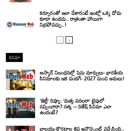
కర్పూరంతో ఇలా చేశారంటే ఇంట్లో ఒక్క దోమ
కూడా ఉండదు.. రాత్రంతా హాయిగా
నిద్రపోవచ్చు..!
సినిమా
ఆస్కార్ నిబంధనల్లో పెను మార్పులు- భారతీయ
సినిమాలకు ఇక పండగే- 2027 నుంచి అమలు!
‘జెట్లీ’ రివ్యూ: ‘మత్తు వదలరా’ టైపులో
నవ్వించారా? సత్య – రితేష్ సినిమా ఎలా
ఉందంటే?
బాలయ్య-కొరటాల శివ అనౌన్స్మెంట్ వచ్చేసింది..