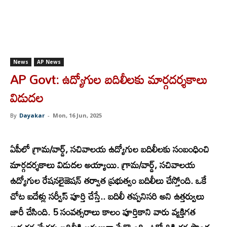
News
AP News
AP Govt: ఉద్యోగుల బదిలీలకు మార్గదర్శకాలు
విడుదల
By
Dayakar
-
Mon, 16 Jun, 2025
ఏపీలో గ్రామ/వార్డ్, సచివాలయ ఉద్యోగుల బదిలీలకు సంబంధించి
మార్గదర్శకాలు విడుదల అయ్యాయి. గ్రామ/వార్డ్, సచివాలయ
ఉద్యోగుల రేషనలైజెషన్ తర్వాత ప్రభుత్వం బదిలీలు చేస్తోంది. ఒకే
చోట ఐదేళ్లు సర్వీస్ పూర్తి చేస్తే.. బదిలీ తప్పనిసరి అని ఉత్తర్వులు
జారీ చేసింది. 5 సంవత్సరాలు కాలం పూర్తికాని వారు వ్యక్తిగత