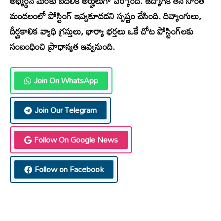
అభ్యర్థన మేరకు బదిలీకి అర్హులుగా పేర్కొంది. ఉద్యోగికి తన సొంత
మండలంలో పోస్టింగ్ ఇవ్వకూడదని స్పష్టం చేసింది. దివ్యాంగులు,
దీర్ఘకాలిక వ్యాధి గ్రస్తులు, భార్యా భర్తలు ఒకే చోట పోస్టింగ్‌లకు
సంబంధించి ప్రాధాన్యత ఇవ్వనుంది.
Join On WhatsApp
Join Our Telegram
Follow On Google News
Follow on Facebook