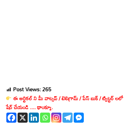
Post Views:
265
ఈ ఆర్టికల్ ని మీ వాట్సప్ / టెలిగ్రామ్ / పేస్ బుక్ / ట్విట్టర్ లలో
షేర్ చేయండి .... థాంక్యూ.