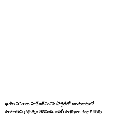
ఖాళీల వివరాలు హెచ్‌ఆర్‌ఎంఎస్‌ పోర్టల్‌లో అందుబాటులో
ఉంటాయని ప్రభుత్వం తెలిపింది. బదిలీ ఉత్తర్వులు జిల్లా కలెక్టర్లు