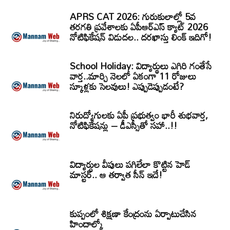
APRS CAT 2026: గురుకులాల్లో 5వ
తరగతి ప్రవేశాలకు ఏపీఆర్‌ఎస్‌ క్యాట్‌ 2026
నోటిఫికేషన్‌ విడుదల.. దరఖాస్తు లింక్‌ ఇదిగో!
School Holiday: విద్యార్థులు ఎగిరి గంతేసే
వార్త..మార్చి నెలలో ఏకంగా 11 రోజులు
స్కూళ్లకు సెలవులు! ఎప్పుడెప్పుడంటే?
నిరుద్యోగులకు ఏపీ ప్రభుత్వం భారీ శుభవార్త,
నోటిఫికేషన్లు – డీఎస్సీతో సహా..!!
విద్యార్ధుల వీపులు పగిలేలా కొట్టిన హెడ్
మాస్టర్.. ఆ తర్వాత సీన్‌ ఇదే!
కుప్పంలో శిక్షణా కేంద్రంను ఏర్పాటుచేసిన
హిందాల్కో