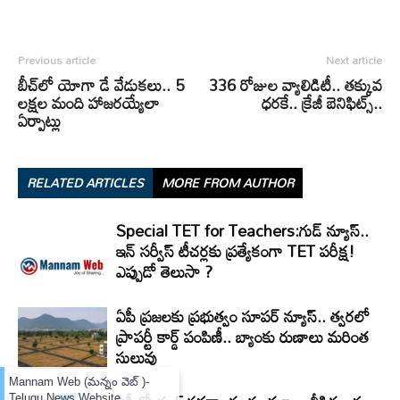
Previous article
Next article
బీచ్⁬లో యోగా డే వేడుకలు.. 5
336 రోజుల వ్యాలిడిటీ.. తక్కువ
లక్షల మంది హాజరయ్యేలా
ధరకే.. క్రేజీ బెనిఫిట్స్..
ఏర్పాట్లు
RELATED ARTICLES
MORE FROM AUTHOR
Special TET for Teachers:గుడ్ న్యూస్..
ఇన్ సర్వీస్ టీచర్లకు ప్రత్యేకంగా TET పరీక్ష!
ఎప్పుడో తెలుసా ?
ఏపీ ప్రజలకు ప్రభుత్వం సూపర్ న్యూస్.. త్వరలో
ప్రాపర్టీ కార్డ్ పంపిణీ.. బ్యాంకు రుణాలు మరింత
సులువు
×
Mannam Web (మన్నం వెబ్ )-
Telugu News Website