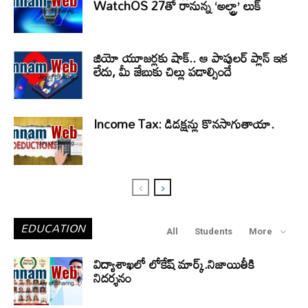
WatchOS 27తో రానున్న ‘అల్ట్రా’ లుక్
జియో యూజర్లకు షాక్.. ఆ పాపులర్ ప్లాన్ ఇక
లేదు, మీ జేబుకు చిల్లు పడాల్సిందే
Income Tax: డిడక్షన్లు కొనసాగుతాయా.
EDUCATION
All
Students
More
విద్యాశాఖలో లోకేష్ మార్క్.నిజాయితీకి
నిదర్శనం