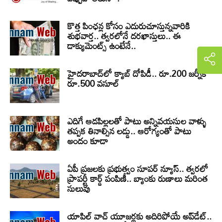
కొత్త పింఛన్ల కోసం ఎదురుచూస్తున్నవారికి
శుభవార్త.. త్వరలోనే దరఖాస్తులు.. ఈ
డాక్యుమెంట్స్ ఉంటేనే..
హైదరాబాద్‌లో క్యాబ్‌ దోపిడీ.. రూ.200 జర్నీకి
రూ.500 వసూల్
ఎదిగే ఆడపిల్లలతో పాటు అన్నివయసుల వాళ్ళు
తప్పక తినాల్సిన లడ్డు.. ఆరోగ్యంతో పాటు
అందం కూడా
ఏపీ ప్రజలకు ప్రభుత్వం సూపర్ న్యూస్.. త్వరలో
ప్రాపర్టీ కార్డ్ పంపిణీ.. బ్యాంకు రుణాలు మరింత
సులువు
యాపిల్ వాచ్ యూజర్లకు అదిరిపోయే అప్‌డేట్..