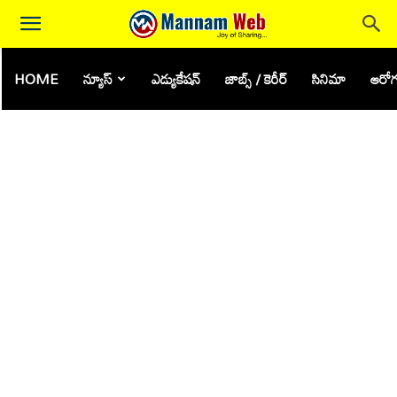
HOME
న్యూస్
ఎడ్యుకేషన్
జాబ్స్ / కెరీర్
సినిమా
ఆరోగ