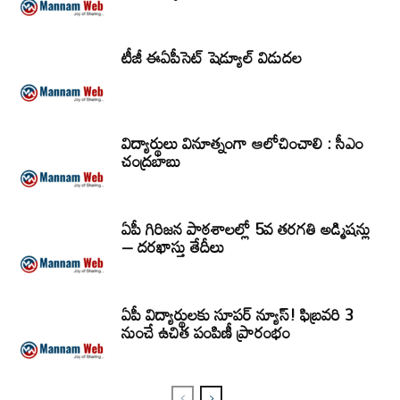
టీజీ ఈఏపీసెట్‌ షెడ్యూల్‌ విడుదల
విద్యార్థులు వినూత్నంగా ఆలోచించాలి : సీఎం
చంద్రబాబు
ఏపీ గిరిజన పాఠశాలల్లో 5వ తరగతి అడ్మిషన్లు
– దరఖాస్తు తేదీలు
ఏపీ విద్యార్థులకు సూపర్ న్యూస్! ఫిబ్రవరి 3
నుంచే ఉచిత పంపిణీ ప్రారంభం