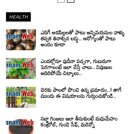
HEALTH
ఎదిగే ఆడపిల్లలతో పాటు అన్నివయసుల వాళ్ళు
తప్పక తినాల్సిన లడ్డు.. ఆరోగ్యంతో పాటు
అందం కూడా
ఎండల్లోనూ పుదీనా పచ్చగా, గుబురుగా
పెరగాలంటే ఇలా చేస్తే చాలు.. నిపుణుల
అదిరిపోయే చిట్కాలు..
చెరకు పాలలో పొంచి ఉన్న ప్రమాదం..! తాగే
ముందు ఈ విషయాలను గుర్తుంచుకోండి..
సబ్జా గింజలు ఇలా తీసుకుంటే మధుమేహం
కంట్రోల్, గుండె సేఫ్, మరెన్నో