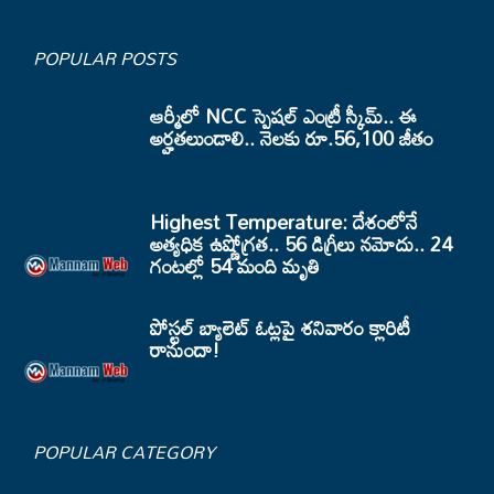
POPULAR POSTS
ఆర్మీలో NCC స్పెషల్ ఎంట్రీ స్కీమ్.. ఈ
అర్హతలుండాలి.. నెలకు రూ.56,100 జీతం
Highest Temperature: దేశంలోనే
అత్యధిక ఉష్ణోగ్రత.. 56 డిగ్రీలు నమోదు.. 24
గంటల్లో 54 మంది మృతి
పోస్టల్ బ్యాలెట్ ఓట్లపై శనివారం క్లారిటీ
రానుందా!
POPULAR CATEGORY