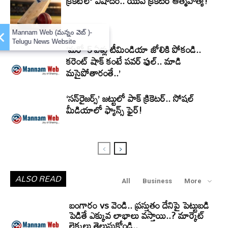
క్రికెట్‌లో విషాదం.. యువ క్రికెటర్ ఆత్మహత్య!
×
Mannam Web (మన్నం వెబ్ )-
Telugu News Website
‘మరో 5 ఏళ్లు టీమిండియా జోలికి పోకండి..
కరెంట్ షాక్ కంటే పవర్ ఫుల్.. మాడి
మసైపోతారంతే..’
‘సన్‌రైజర్స్‌’ జట్టులో పాక్‌ క్రికెటర్.. సోషల్
మీడియాలో ఫ్యాన్స్ ఫైర్!
ALSO READ
All
Business
More
బంగారం vs వెండి.. ప్రస్తుతం దేనిపై పెట్టుబడి
పెడితే ఎక్కువ లాభాలు వస్తాయి..? మార్కెట్
లెక్కలు తెలుసుకోండి..