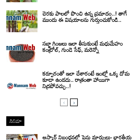
చెరకు పాలలో పొంచి ఉన్న ప్రమాదం..! తాగే
ముందు ఈ విషయాలను గుర్తుంచుకోండి..
సబ్జా గింజలు ఇలా తీసుకుంటే మధుమేహం
కంట్రోల్, గుండె సేఫ్, మరెన్నో
కర్పూరంతో ఇలా చేశారంటే ఇంట్లో ఒక్క దోమ
కూడా ఉండదు.. రాత్రంతా హాయిగా
నిద్రపోవచ్చు..!
సినిమా
ఆస్కార్ నిబంధనల్లో పెను మార్పులు- భారతీయ