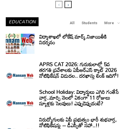
EDUCATION
All
Students
More
విద్యాశాఖలో లోకేష్ మార్క్.నిజాయితీకి
నిదర్శనం
APRS CAT 2026: గురుకులాల్లో 5వ
తరగతి ప్రవేశాలకు ఏపీఆర్‌ఎస్‌ క్యాట్‌ 2026
నోటిఫికేషన్‌ విడుదల.. దరఖాస్తు లింక్‌ ఇదిగో!
School Holiday: విద్యార్థులు ఎగిరి గంతేసే
వార్త..మార్చి నెలలో ఏకంగా 11 రోజులు
స్కూళ్లకు సెలవులు! ఎప్పుడెప్పుడంటే?
నిరుద్యోగులకు ఏపీ ప్రభుత్వం భారీ శుభవార్త,
నోటిఫికేషన్లు – డీఎస్సీతో సహా..!!