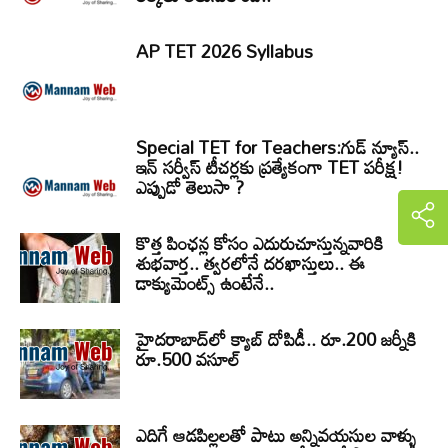
AP TET 2026 Syllabus
Special TET for Teachers:గుడ్ న్యూస్..
ఇన్ సర్వీస్ టీచర్లకు ప్రత్యేకంగా TET పరీక్ష!
ఎప్పుడో తెలుసా ?
కొత్త పింఛన్ల కోసం ఎదురుచూస్తున్నవారికి
శుభవార్త.. త్వరలోనే దరఖాస్తులు.. ఈ
డాక్యుమెంట్స్ ఉంటేనే..
హైదరాబాద్‌లో క్యాబ్‌ దోపిడీ.. రూ.200 జర్నీకి
రూ.500 వసూల్
ఎదిగే ఆడపిల్లలతో పాటు అన్నివయసుల వాళ్ళు