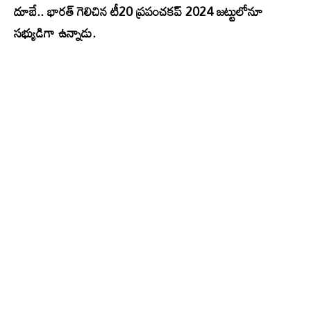
దూబే.. భారత్ గెలిచిన టీ20 ప్రపంచకప్ 2024 జట్టులోనూ
సభ్యుడిగా ఉన్నాడు.