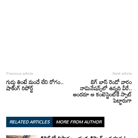
Previous article
Next article
గుడ్డు తింటే మందే లేని రోగం..
బిగ్ బాస్ రెండో వారం
షాకింగ్ రిపోర్ట్
నామినేషన్స్‌లో ఉన్నది వీరే..
అందరూ ఆ కంటెస్టెంట్‌కే స్పాట్
పెట్టారుగా
RELATED ARTICLES
MORE FROM AUTHOR