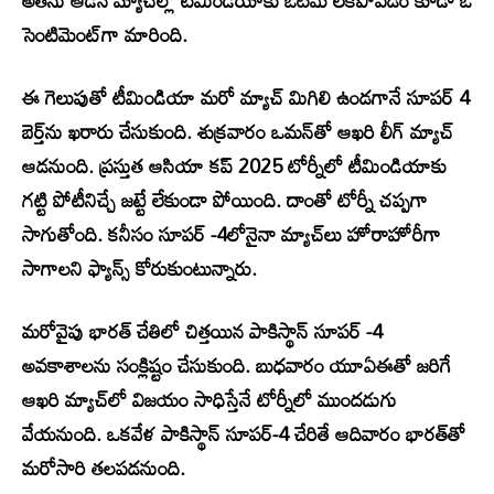
అతను ఆడిన మ్యాచ్‌ల్లో టీమిండియాకు ఓటమే లేకపోవడం కూడా ఓ
సెంటిమెంట్‌గా మారింది.
ఈ గెలుపుతో టీమిండియా మరో మ్యాచ్ మిగిలి ఉండగానే సూపర్ 4
బెర్త్‌ను ఖరారు చేసుకుంది. శుక్రవారం ఒమన్‌తో ఆఖరి లీగ్ మ్యాచ్
ఆడనుంది. ప్రస్తుత ఆసియా కప్ 2025 టోర్నీలో టీమిండియాకు
గట్టి పోటీనిచ్చే జట్టే లేకుండా పోయింది. దాంతో టోర్నీ చప్పగా
సాగుతోంది. కనీసం సూపర్ -4లోనైనా మ్యాచ్‌లు హోరాహోరీగా
సాగాలని ఫ్యాన్స్ కోరుకుంటున్నారు.
మరోవైపు భారత్ చేతిలో చిత్తయిన పాకిస్థాన్‌ సూపర్ -4
అవకాశాలను సంక్లిష్టం చేసుకుంది. బుధవారం యూఏఈతో జరిగే
ఆఖరి మ్యాచ్‌లో విజయం సాధిస్తేనే టోర్నీలో ముందడుగు
వేయనుంది. ఒకవేళ పాకిస్థాన్ సూపర్-4 చేరితే ఆదివారం భారత్‌తో
మరోసారి తలపడనుంది.