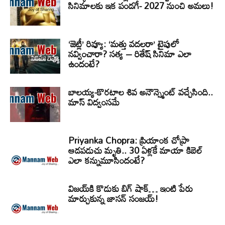
సినిమాలకు ఇక పండగే- 2027 నుంచి అమలు!
‘జెట్లీ’ రివ్యూ: ‘మత్తు వదలరా’ టైపులో
నవ్వించారా? సత్య – రితేష్ సినిమా ఎలా
ఉందంటే?
బాలయ్య-కొరటాల శివ అనౌన్స్మెంట్ వచ్చేసింది..
మాస్ విద్వంసమే
Priyanka Chopra: ప్రియాంక చోప్రా
ఆడపడుచు మృతి.. 30 ఏళ్లకే మాయా కిబెల్
ఎలా కన్నుమూసిందంటే?
విజయ్‌కి కొడుకు బిగ్ షాక్… ఇంటి పేరు
మార్చుకున్న జాసన్ సంజయ్!