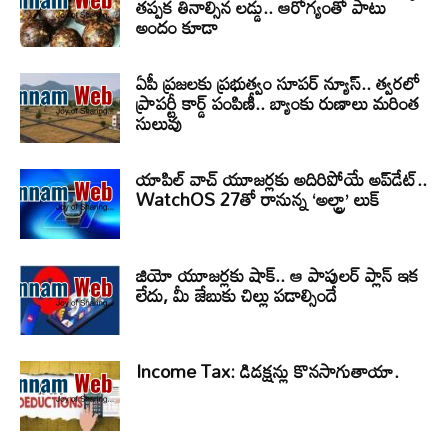
తప్పక తినాల్సిన లడ్డు.. ఆరోగ్యంతో పాటు
అందం కూడా
ఏపీ ప్రజలకు ప్రభుత్వం సూపర్ న్యూస్.. త్వరలో
ప్రాపర్టీ కార్డ్ పంపిణీ.. బ్యాంకు రుణాలు మరింత
సులువు
యాపిల్ వాచ్ యూజర్లకు అదిరిపోయే అప్‌డేట్..
WatchOS 27తో రానున్న ‘అల్ట్రా’ లుక్
జియో యూజర్లకు షాక్.. ఆ పాపులర్ ప్లాన్ ఇక
లేదు, మీ జేబుకు చిల్లు పడాల్సిందే
Income Tax: డిడక్షన్లు కొనసాగుతాయా.