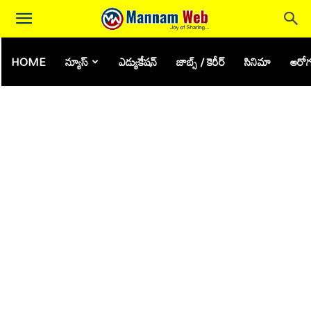
HOME
న్యూస్
ఎడ్యుకేషన్
జాబ్స్ / కెరీర్
సినిమా
ఆరోగ