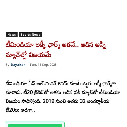
News
Sports News
టీమిండియా లక్కీ ఛార్మ్ అతనే.. ఆడిన అన్నీ
మ్యాచ్‌ల్లో విజయమే
By
Dayakar
-
Tue, 16 Sep, 2025
టీ
మిండియా పేస్ ఆల్‌రౌండర్ శివమ్ దూబే జట్టుకు లక్మీ ఛార్మ్‌గా
మారాడు. టీ20 క్రికెట్‌లో అతను ఆడిన ప్రతీ మ్యాచ్‌లో టీమిండియా
విజయం సాధిస్తోంది. 2019 నుంచి అతను 32 అంతర్జాతీయ
టీ20లు ఆడగా..