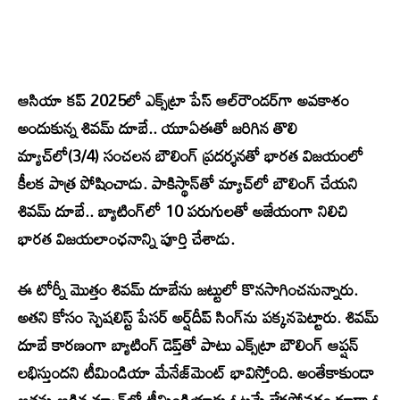
ఆసియా కప్ 2025లో ఎక్స్‌ట్రా పేస్ ఆల్‌రౌండర్‌గా అవకాశం
అందుకున్న శివమ్ దూబే.. యూఏఈతో జరిగిన తొలి
మ్యాచ్‌లో(3/4) సంచలన బౌలింగ్ ప్రదర్శనతో భారత విజయంలో
కీలక పాత్ర పోషించాడు. పాకిస్థాన్‌తో మ్యాచ్‌లో బౌలింగ్ చేయని
శివమ్ దూబే.. బ్యాటింగ్‌లో 10 పరుగులతో అజేయంగా నిలిచి
భారత విజయలాంఛనాన్ని పూర్తి చేశాడు.
ఈ టోర్నీ మొత్తం శివమ్ దూబేను జట్టులో కొనసాగించనున్నారు.
అతని కోసం స్పెషలిస్ట్ పేసర్ అర్ష్‌దీప్ సింగ్‌ను పక్కనపెట్టారు. శివమ్
దూబే కారణంగా బ్యాటింగ్ డెప్త్‌తో పాటు ఎక్స్‌ట్రా బౌలింగ్ ఆప్షన్
లభిస్తుందని టీమిండియా మేనేజ్‌మెంట్ భావిస్తోంది. అంతేకాకుండా