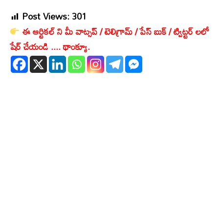
Post Views:
301
ఈ ఆర్టికల్ ని మీ వాట్సప్ / టెలిగ్రామ్ / పేస్ బుక్ / ట్విట్టర్ లలో
షేర్ చేయండి .... థాంక్యూ.