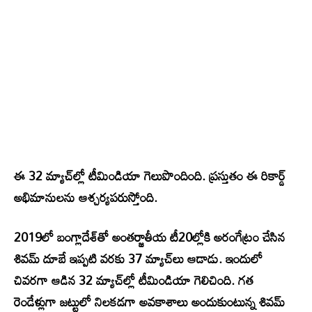
ఈ 32 మ్యాచ్‌ల్లో టీమిండియా గెలుపొందింది. ప్రస్తుతం ఈ రికార్డ్
అభిమానులను ఆశ్చర్యపరుస్తోంది.
2019లో బంగ్లాదేశ్‌తో అంతర్జాతీయ టీ20ల్లోకి అరంగేట్రం చేసిన
శివమ్ దూబే ఇప్పటి వరకు 37 మ్యాచ్‌లు ఆడాడు. ఇందులో
చివరగా ఆడిన 32 మ్యాచ్‌ల్లో టీమిండియా గెలిచింది. గత
రెండేళ్లుగా జట్టులో నిలకడగా అవకాశాలు అందుకుంటున్న శివమ్