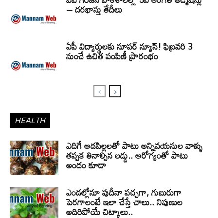
– దరఖాస్తు తేదీలు
ఏపీ విద్యార్థులకు సూపర్ న్యూస్! ఫిబ్రవరి 3
నుంచే ఉచిత పంపిణీ ప్రారంభం
HEALTH
ఎదిగే ఆడపిల్లలతో పాటు అన్నివయసుల వాళ్ళు
తప్పక తినాల్సిన లడ్డు.. ఆరోగ్యంతో పాటు
అందం కూడా
ఎండల్లోనూ పుదీనా పచ్చగా, గుబురుగా
పెరగాలంటే ఇలా చేస్తే చాలు.. నిపుణుల
అదిరిపోయే చిట్కాలు..