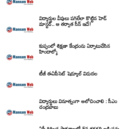
విద్యార్ధుల వీపులు పగిలేలా కొట్టిన హెడ్
మాస్టర్.. ఆ తర్వాత సీన్‌ ఇదే!
కుప్పంలో శిక్షణా కేంద్రంను ఏర్పాటుచేసిన
హిందాల్కో
టీజీ ఈఏపీసెట్‌ షెడ్యూల్‌ విడుదల
విద్యార్థులు వినూత్నంగా ఆలోచించాలి : సీఎం
చంద్రబాబు
ఏపీ గిరిజన పాఠశాలల్లో 5వ తరగతి అడ్మిషన్లు