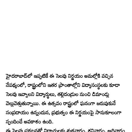
హైదరాబాద్‌లో ఇప్పటికే ఈ సెలవు నిర్ణయం అమల్లోకి వచ్చిన
నేపథ్యంలో, రాష్ట్రంలోని ఇతర ప్రాంతాల్లోని విద్యాసంస్థలకు కూడా
సెలవు ఇవ్వాలని విద్యార్థులు, తల్లిదండ్రుల నుంచి డిమాండ్లు
వెల్లువెత్తుతున్నాయి. ఈ ఉత్సవం రాష్ట్రంలో ఘనంగా జరుపుకునే
సంప్రదాయం ఉన్నందున, ప్రభుత్వం ఈ నిర్ణయంపై సానుకూలంగా
స్పందించే అవకాశం ఉంది.
ఈ సెలవు ప్రకటనతో విద్యార్థులకు శుక్రవారం, శనివారం, ఆదివారం