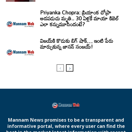
Priyanka Chopra: ప్రియాంక చోప్రా
ఆడపడుచు మృతి.. 30 ఏళ్లకే మాయా కిబెల్
ఎలా కన్నుమూసిందంటే?
విజయ్‌కి కొడుకు బిగ్ షాక్… ఇంటి పేరు
మార్చుకున్న జాసన్ సంజయ్!
Mannam News promises to be a transparent and
informative portal, where every user can find the