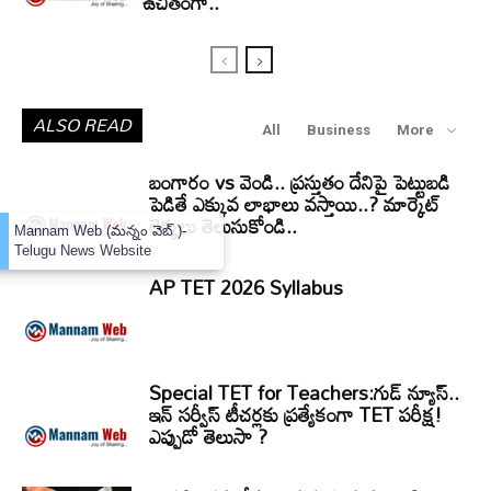
ఉచితంగా..
ALSO READ
All
Business
More
బంగారం vs వెండి.. ప్రస్తుతం దేనిపై పెట్టుబడి
పెడితే ఎక్కువ లాభాలు వస్తాయి..? మార్కెట్
లెక్కలు తెలుసుకోండి..
×
Mannam Web (మన్నం వెబ్ )-
Telugu News Website
AP TET 2026 Syllabus
Special TET for Teachers:గుడ్ న్యూస్..
ఇన్ సర్వీస్ టీచర్లకు ప్రత్యేకంగా TET పరీక్ష!
ఎప్పుడో తెలుసా ?