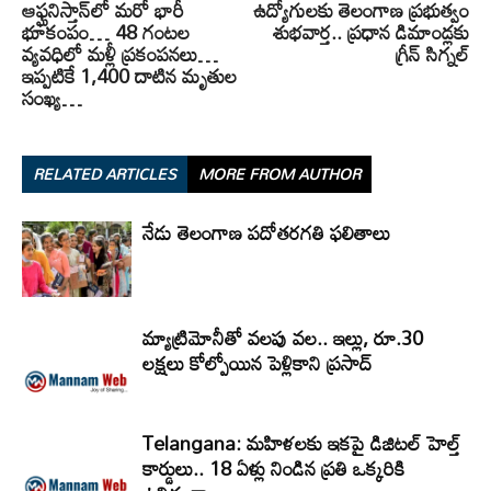
ఆఫ్ఘనిస్తాన్‌లో మరో భారీ
ఉద్యోగులకు తెలంగాణ ప్రభుత్వం
భూకంపం… 48 గంటల
శుభవార్త.. ప్రధాన డిమాండ్లకు
వ్యవధిలో మళ్లీ ప్రకంపనలు…
గ్రీన్‌ సిగ్నల్‌
ఇప్పటికే 1,400 దాటిన మృతుల
సంఖ్య…
RELATED ARTICLES
MORE FROM AUTHOR
నేడు తెలంగాణ పదోతరగతి ఫలితాలు
మ్యాట్రిమోనీతో వలపు వల.. ఇల్లు, రూ.30
లక్షలు కోల్పోయిన పెళ్లికాని ప్రసాద్
Telangana: మహిళలకు ఇకపై డిజిటల్ హెల్త్
కార్డులు.. 18 ఏళ్లు నిండిన ప్రతి ఒక్కరికి