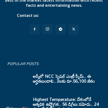
best in the market latest information with recent
facts and entertaining news.
Contact us:
mannamnews@gmail.com
POPULAR POSTS
ఆర్మీలో NCC స్పెషల్ ఎంట్రీ స్కీమ్.. ఈ
అర్హతలుండాలి.. నెలకు రూ.56,100 జీతం
Highest Temperature: దేశంలోనే
అత్యధిక ఉష్ణోగ్రత.. 56 డిగ్రీలు నమోదు.. 24