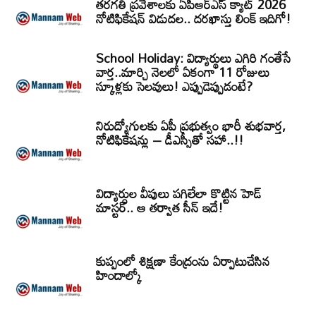
తరగతి ప్రవేశాలకు ఏపీఆర్‌ఎస్‌ క్యాట్‌ 2026
నోటిఫికేషన్‌ విడుదల.. దరఖాస్తు లింక్‌ ఇదిగో!
School Holiday: విద్యార్థులు ఎగిరి గంతేసే
వార్త..మార్చి నెలలో ఏకంగా 11 రోజులు
స్కూళ్లకు సెలవులు! ఎప్పుడెప్పుడంటే?
నిరుద్యోగులకు ఏపీ ప్రభుత్వం భారీ శుభవార్త,
నోటిఫికేషన్లు – డీఎస్సీతో సహా..!!
విద్యార్ధుల వీపులు పగిలేలా కొట్టిన హెడ్
మాస్టర్.. ఆ తర్వాత సీన్‌ ఇదే!
కుప్పంలో శిక్షణా కేంద్రంను ఏర్పాటుచేసిన
హిందాల్కో