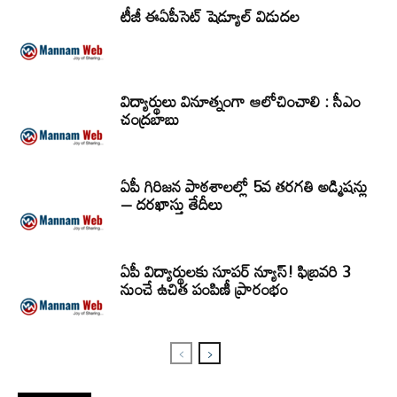
టీజీ ఈఏపీసెట్‌ షెడ్యూల్‌ విడుదల
విద్యార్థులు వినూత్నంగా ఆలోచించాలి : సీఎం
చంద్రబాబు
ఏపీ గిరిజన పాఠశాలల్లో 5వ తరగతి అడ్మిషన్లు
– దరఖాస్తు తేదీలు
ఏపీ విద్యార్థులకు సూపర్ న్యూస్! ఫిబ్రవరి 3
నుంచే ఉచిత పంపిణీ ప్రారంభం