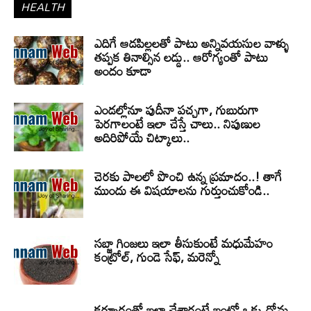
HEALTH
ఎదిగే ఆడపిల్లలతో పాటు అన్నివయసుల వాళ్ళు
తప్పక తినాల్సిన లడ్డు.. ఆరోగ్యంతో పాటు
అందం కూడా
ఎండల్లోనూ పుదీనా పచ్చగా, గుబురుగా
పెరగాలంటే ఇలా చేస్తే చాలు.. నిపుణుల
అదిరిపోయే చిట్కాలు..
చెరకు పాలలో పొంచి ఉన్న ప్రమాదం..! తాగే
ముందు ఈ విషయాలను గుర్తుంచుకోండి..
సబ్జా గింజలు ఇలా తీసుకుంటే మధుమేహం
కంట్రోల్, గుండె సేఫ్, మరెన్నో
కర్పూరంతో ఇలా చేశారంటే ఇంట్లో ఒక్క దోమ