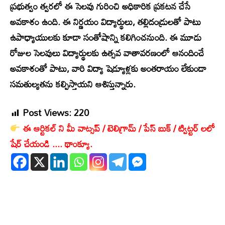
ప్రభుత్వం త్వరలో ఈ సెలవు గురించి అధికారిక ప్రకటన చేసే
అవకాశం ఉంది. ఈ నిర్ణయం విద్యార్థులు, తల్లిదండ్రులతో పాటు
ఉపాధ్యాయులకు కూడా సంతోషాన్ని కలిగించనుంది. ఈ మూడు
రోజుల సెలవులు విద్యార్థులకు ఉత్సవ వాతావరణంలో ఆనందించే
అవకాశంతో పాటు, వారి విద్యా షెడ్యూళ్లకు అంతరాయం లేకుండా
సమతుల్యతను కల్పిస్తాయని ఆశిస్తున్నారు.
Post Views:
220
ఈ ఆర్టికల్ ని మీ వాట్సప్ / టెలిగ్రామ్ / పేస్ బుక్ / ట్విట్టర్ లలో
షేర్ చేయండి .... థాంక్యూ.