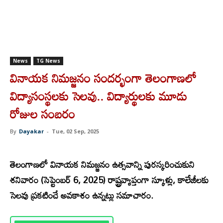
News
TG News
వినాయక నిమజ్జనం సందర్భంగా తెలంగాణలో
విద్యాసంస్థలకు సెలవు.. విద్యార్థులకు మూడు
రోజుల సంబరం
By
Dayakar
-
Tue, 02 Sep, 2025
తె
లంగాణలో వినాయక నిమజ్జనం ఉత్సవాన్ని పురస్కరించుకుని
శనివారం (సెప్టెంబర్ 6, 2025) రాష్ట్రవ్యాప్తంగా స్కూళ్లు, కాలేజీలకు
సెలవు ప్రకటించే అవకాశం ఉన్నట్లు సమాచారం.