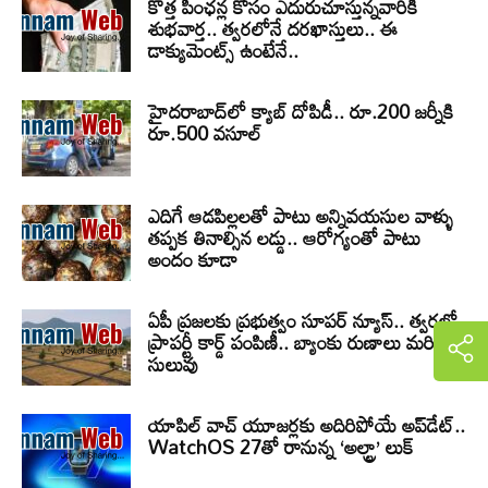
కొత్త పింఛన్ల కోసం ఎదురుచూస్తున్నవారికి
శుభవార్త.. త్వరలోనే దరఖాస్తులు.. ఈ
డాక్యుమెంట్స్ ఉంటేనే..
హైదరాబాద్‌లో క్యాబ్‌ దోపిడీ.. రూ.200 జర్నీకి
రూ.500 వసూల్
ఎదిగే ఆడపిల్లలతో పాటు అన్నివయసుల వాళ్ళు
తప్పక తినాల్సిన లడ్డు.. ఆరోగ్యంతో పాటు
అందం కూడా
ఏపీ ప్రజలకు ప్రభుత్వం సూపర్ న్యూస్.. త్వరలో
ప్రాపర్టీ కార్డ్ పంపిణీ.. బ్యాంకు రుణాలు మరింత
సులువు
యాపిల్ వాచ్ యూజర్లకు అదిరిపోయే అప్‌డేట్..
WatchOS 27తో రానున్న ‘అల్ట్రా’ లుక్