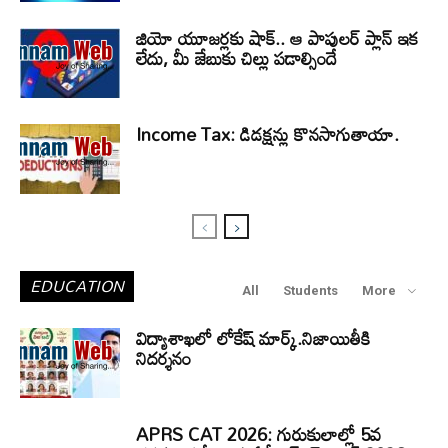
జియో యూజర్లకు షాక్.. ఆ పాపులర్ ప్లాన్ ఇక
లేదు, మీ జేబుకు చిల్లు పడాల్సిందే
Income Tax: డిడక్షన్లు కొనసాగుతాయా.
EDUCATION
All
Students
More
విద్యాశాఖలో లోకేష్ మార్క్.నిజాయితీకి
నిదర్శనం
APRS CAT 2026: గురుకులాల్లో 5వ