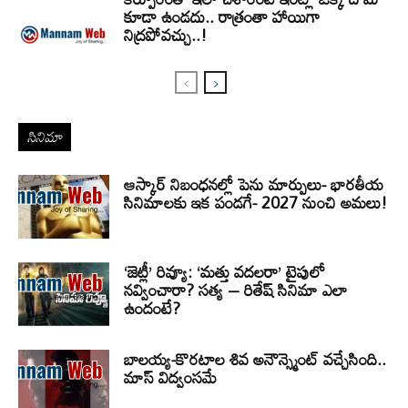
కూడా ఉండదు.. రాత్రంతా హాయిగా
నిద్రపోవచ్చు..!
సినిమా
ఆస్కార్ నిబంధనల్లో పెను మార్పులు- భారతీయ
సినిమాలకు ఇక పండగే- 2027 నుంచి అమలు!
‘జెట్లీ’ రివ్యూ: ‘మత్తు వదలరా’ టైపులో
నవ్వించారా? సత్య – రితేష్ సినిమా ఎలా
ఉందంటే?
బాలయ్య-కొరటాల శివ అనౌన్స్మెంట్ వచ్చేసింది..
మాస్ విద్వంసమే