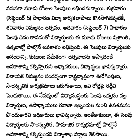
వరుసగా మూడు రోజుల సెలవులు లభించనున్నాయి. శుక్రవారం
(సెప్టెంబర్ 5) సాధారణ విద్యా కార్యకలాపాలు కొనసాగినప్పటికీ,
శనివారం నిమజ్జనం ఉత్సవం, ఆదివారం (సెప్టెంబర్ 7) సాధారణ
సెలవు దినం కావడంతో విద్యార్థులకు ఈ మూడు రోజులు విశ్రాంతి,
ఉత్సవాల్లో పాల్గొనే అవకాశం లభిస్తుంది. ఈ సెలవులు విద్యార్థులకు
ఆనందాన్ని, కుటుంబ సమేతంగా ఉత్సవాలను ఆస్వాదించే
అవకాశాన్ని కల్పిస్తాయని అధ్యాపకులు, విద్యార్థులు భావిస్తున్నారు.
వినాయక నిమజ్జనం సందర్భంగా రాష్ట్రవ్యాప్తంగా ఊరేగింపులు,
సాంస్కృతిక కార్యక్రమాలు జరుగుతాయి, ఇవి రోడ్లపై రద్దీని
పెంచుతాయి. ఈ నేపథ్యంలో విద్యాసంస్థలకు సెలవు ఇవ్వడం వల్ల
విద్యార్థులు, ఉపాధ్యాయులు రవాణా ఇబ్బందుల నుంచి ఉపశమనం
పొందుతారని అధికారులు భావిస్తున్నారు. అంతేకాకుండా, ఈ సెలవు
విద్యార్థులకు సాంస్కృతిక, సామాజిక కార్యక్రమాల్లో పాల్గొనే
అవకాశాన్ని కల్పిస్తుందని విద్యాశాఖ వర్గాలు తెలిపాయి.