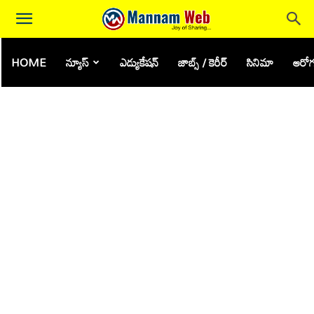
HOME
న్యూస్
ఎడ్యుకేషన్
జాబ్స్ / కెరీర్
సినిమా
ఆరోగ