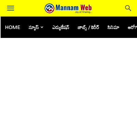
HOME
న్యూస్
ఎడ్యుకేషన్
జాబ్స్ / కెరీర్
సినిమా
ఆరోగ