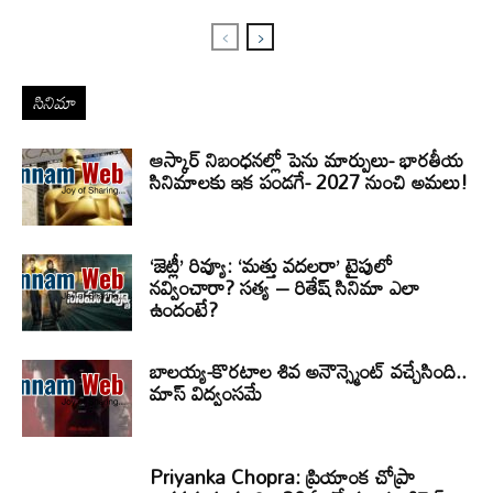
సినిమా
ఆస్కార్ నిబంధనల్లో పెను మార్పులు- భారతీయ
సినిమాలకు ఇక పండగే- 2027 నుంచి అమలు!
‘జెట్లీ’ రివ్యూ: ‘మత్తు వదలరా’ టైపులో
నవ్వించారా? సత్య – రితేష్ సినిమా ఎలా
ఉందంటే?
బాలయ్య-కొరటాల శివ అనౌన్స్మెంట్ వచ్చేసింది..
మాస్ విద్వంసమే
Priyanka Chopra: ప్రియాంక చోప్రా