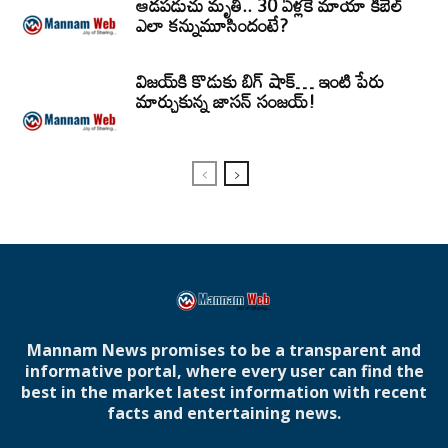
ఆడపడుచు మృతి.. 30 ఏళ్లకే మాయా కిబెల్
ఎలా కన్నుమూసిందంటే?
విజయ్‌కి కొడుకు బిగ్ షాక్… ఇంటి పేరు
మార్చుకున్న జాసన్ సంజయ్!
Mannam News promises to be a transparent and
informative portal, where every user can find the
best in the market latest information with recent
facts and entertaining news.