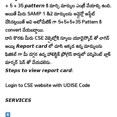
+ 5 + 35 𝙥𝙖𝙩𝙩𝙚𝙧𝙣 కి మార్చి మార్కుల ఎంట్రీ వేయాల్సి ఉంది.
అయితే మీరు SAMP 1 &2 మార్కులను ఆన్లైన్లో అప్డేట్
చేసినట్లయితే అవి ఆటోమేటిక్ గా 5+5+5+35 Pattern కి
convert చేయబడ్డాయి.
దాని కొరకు మీరు CSE వెబ్సైట్లోకి స్కూలు యూడైస్కోడ్ తో లాగిన్
అయ్యి 𝙍𝙚𝙥𝙤𝙧𝙩 𝙘𝙖𝙧𝙙 లో చూసి అక్కడ ఉన్న మార్కులను
ఫిజికల్ గా మీ దగ్గర ఉన్న హాలిస్టిక్ ప్రోగ్రెస్ కార్డులో పర్మినెంట్ బ్లాక్
మార్కర్ పెన్ తో వేయవలెను.
𝙎𝙩𝙚𝙥𝙨 𝙩𝙤 𝙫𝙞𝙚𝙬 𝙧𝙚𝙥𝙤𝙧𝙩 𝙘𝙖𝙧𝙙:
Login to CSE website with UDISE Code
𝙎𝙀𝙍𝙑𝙄𝘾𝙀𝙎