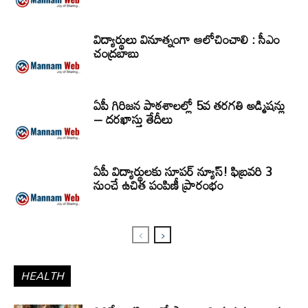
విద్యార్థులు వినూత్నంగా ఆలోచించాలి : సీఎం
చంద్రబాబు
ఏపీ గిరిజన పాఠశాలల్లో 5వ తరగతి అడ్మిషన్లు
– దరఖాస్తు తేదీలు
ఏపీ విద్యార్థులకు సూపర్ న్యూస్! ఫిబ్రవరి 3
నుంచే ఉచిత పంపిణీ ప్రారంభం
HEALTH