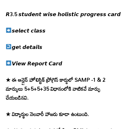
𝙍3.5 𝙨𝙩𝙪𝙙𝙚𝙣𝙩 𝙬𝙞𝙨𝙚 𝙝𝙤𝙡𝙞𝙨𝙩𝙞𝙘 𝙥𝙧𝙤𝙜𝙧𝙚𝙨𝙨 𝙘𝙖𝙧𝙙
𝙨𝙚𝙡𝙚𝙘𝙩 𝙘𝙡𝙖𝙨𝙨
𝙜𝙚t 𝙙𝙚𝙩𝙖𝙞𝙡𝙨
𝙑𝙞𝙚𝙬 𝙍𝙚𝙥𝙤𝙧𝙩 𝘾𝙖𝙧𝙙
★ ఈ ఆన్లైన్ హోలిస్టిక్ ప్రోగ్రెస్ కార్డులో SAMP -1 & 2
మార్కులు 5+5+5+35 విధానంలోకి వాటికవే మార్పు
చేయబడినవి.
★ విద్యార్థుల నెలవారీ హాజరు కూడా ఉంటుంది.