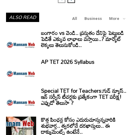
ALSO READ
All
Business
More
బంగారం vs వెండి.. ప్రస్తుతం దేనిపై పెట్టుబడి
పెడితే ఎక్కువ లాభాలు వస్తాయి..? మార్కెట్
లెక్కలు తెలుసుకోండి..
AP TET 2026 Syllabus
Special TET for Teachers:గుడ్ న్యూస్..
ఇన్ సర్వీస్ టీచర్లకు ప్రత్యేకంగా TET పరీక్ష!
ఎప్పుడో తెలుసా ?
కొత్త పింఛన్ల కోసం ఎదురుచూస్తున్నవారికి
శుభవార్త.. త్వరలోనే దరఖాస్తులు.. ఈ
డాక్యుమెంట్స్ ఉంటేనే..