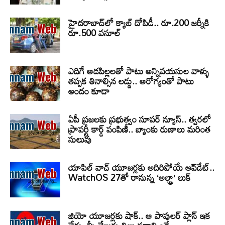
హైదరాబాద్‌లో క్యాబ్‌ దోపిడీ.. రూ.200 జర్నీకి
రూ.500 వసూల్
ఎదిగే ఆడపిల్లలతో పాటు అన్నివయసుల వాళ్ళు
తప్పక తినాల్సిన లడ్డు.. ఆరోగ్యంతో పాటు
అందం కూడా
ఏపీ ప్రజలకు ప్రభుత్వం సూపర్ న్యూస్.. త్వరలో
ప్రాపర్టీ కార్డ్ పంపిణీ.. బ్యాంకు రుణాలు మరింత
సులువు
యాపిల్ వాచ్ యూజర్లకు అదిరిపోయే అప్‌డేట్..
WatchOS 27తో రానున్న ‘అల్ట్రా’ లుక్
జియో యూజర్లకు షాక్.. ఆ పాపులర్ ప్లాన్ ఇక