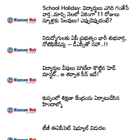
School Holiday: విద్యార్థులు ఎగిరి గంతేసే
వార్త..మార్చి నెలలో ఏకంగా 11 రోజులు
స్కూళ్లకు సెలవులు! ఎప్పుడెప్పుడంటే?
నిరుద్యోగులకు ఏపీ ప్రభుత్వం భారీ శుభవార్త,
నోటిఫికేషన్లు – డీఎస్సీతో సహా..!!
విద్యార్ధుల వీపులు పగిలేలా కొట్టిన హెడ్
మాస్టర్.. ఆ తర్వాత సీన్‌ ఇదే!
కుప్పంలో శిక్షణా కేంద్రంను ఏర్పాటుచేసిన
హిందాల్కో
టీజీ ఈఏపీసెట్‌ షెడ్యూల్‌ విడుదల