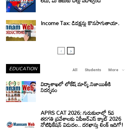
లేదు, మీ జేబుకు చిల్లు పడాల్సిందే
Income Tax: డిడక్షన్లు కొనసాగుతాయా.
EDUCATION
All
Students
More
విద్యాశాఖలో లోకేష్ మార్క్.నిజాయితీకి
నిదర్శనం
APRS CAT 2026: గురుకులాల్లో 5వ
తరగతి ప్రవేశాలకు ఏపీఆర్‌ఎస్‌ క్యాట్‌ 2026
నోటిఫికేషన్‌ విడుదల.. దరఖాస్తు లింక్‌ ఇదిగో!