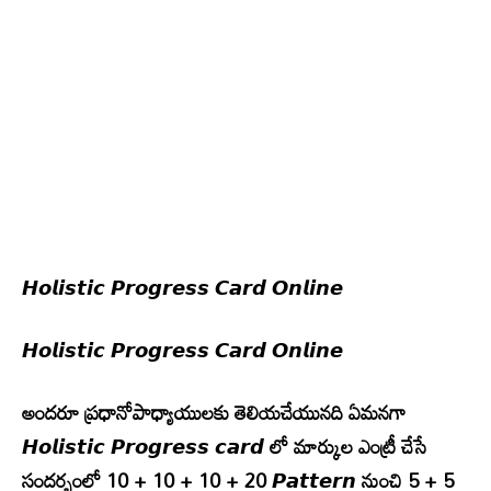
𝙃𝙤𝙡𝙞𝙨𝙩𝙞𝙘 𝙋𝙧𝙤𝙜𝙧𝙚𝙨𝙨 𝘾𝙖𝙧𝙙 𝙊𝙣𝙡𝙞𝙣𝙚
𝙃𝙤𝙡𝙞𝙨𝙩𝙞𝙘 𝙋𝙧𝙤𝙜𝙧𝙚𝙨𝙨 𝘾𝙖𝙧𝙙 𝙊𝙣𝙡𝙞𝙣𝙚
అందరూ ప్రధానోపాధ్యాయులకు తెలియచేయునది ఏమనగా
𝙃𝙤𝙡𝙞𝙨𝙩𝙞𝙘 𝙋𝙧𝙤𝙜𝙧𝙚𝙨𝙨 𝙘𝙖𝙧𝙙 లో మార్కుల ఎంట్రీ చేసే
సందర్భంలో 10 + 10 + 10 + 20 𝙋𝙖𝙩𝙩𝙚𝙧𝙣 నుంచి 5 + 5