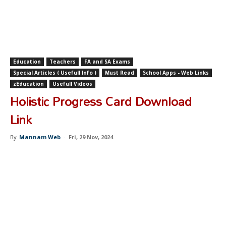
Education
Teachers
FA and SA Exams
Special Articles ( Usefull Info )
Must Read
School Apps - Web Links
zEducation
Usefull Videos
Holistic Progress Card Download
Link
By
Mannam Web
-
Fri, 29 Nov, 2024