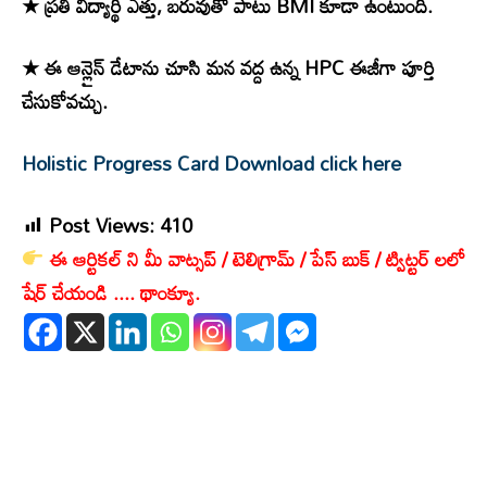
★ ప్రతి విద్యార్థి ఎత్తు, బరువుతో పాటు BMI కూడా ఉంటుంది.
★ ఈ ఆన్లైన్ డేటాను చూసి మన వద్ద ఉన్న HPC ఈజీగా పూర్తి
చేసుకోవచ్చు.
Holistic Progress Card Download click here
Post Views:
410
ఈ ఆర్టికల్ ని మీ వాట్సప్ / టెలిగ్రామ్ / పేస్ బుక్ / ట్విట్టర్ లలో
షేర్ చేయండి .... థాంక్యూ.