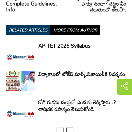
Complete Guidelines,
హక్కు ఉందా? చట్టం ఏం
Info
చెబుతుందో తెలుసా.
RELATED ARTICLES
MORE FROM AUTHOR
AP TET 2026 Syllabus
విద్యాశాఖలో లోకేష్ మార్క్.నిజాయితీకి నిదర్శనం
కోడి గుడ్లను డజన్లలో ఎందుకు లెక్కిస్తారు..?
చారిత్రక రహస్యం తెలుసుకోండి