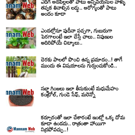
ఎదిగే ఆడపిల్లలతో పాటు అన్నివయసుల వాళ్ళు
తప్పక తినాల్సిన లడ్డు.. ఆరోగ్యంతో పాటు
అందం కూడా
ఎండల్లోనూ పుదీనా పచ్చగా, గుబురుగా
పెరగాలంటే ఇలా చేస్తే చాలు.. నిపుణుల
అదిరిపోయే చిట్కాలు..
చెరకు పాలలో పొంచి ఉన్న ప్రమాదం..! తాగే
ముందు ఈ విషయాలను గుర్తుంచుకోండి..
సబ్జా గింజలు ఇలా తీసుకుంటే మధుమేహం
కంట్రోల్, గుండె సేఫ్, మరెన్నో
కర్పూరంతో ఇలా చేశారంటే ఇంట్లో ఒక్క దోమ
కూడా ఉండదు.. రాత్రంతా హాయిగా
నిద్రపోవచ్చు..!