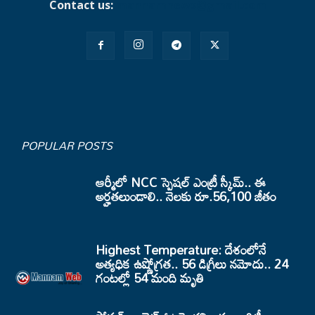
Contact us:
mannamnews@gmail.com
POPULAR POSTS
ఆర్మీలో NCC స్పెషల్ ఎంట్రీ స్కీమ్.. ఈ
అర్హతలుండాలి.. నెలకు రూ.56,100 జీతం
Highest Temperature: దేశంలోనే
అత్యధిక ఉష్ణోగ్రత.. 56 డిగ్రీలు నమోదు.. 24
గంటల్లో 54 మంది మృతి