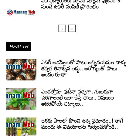
ఏపీ విద్యార్థులకు సూపర్ న్యూస్! ఫిబ్రవరి 3
నుంచే ఉచిత పంపిణీ ప్రారంభం
HEALTH
ఎదిగే ఆడపిల్లలతో పాటు అన్నివయసుల వాళ్ళు
తప్పక తినాల్సిన లడ్డు.. ఆరోగ్యంతో పాటు
అందం కూడా
ఎండల్లోనూ పుదీనా పచ్చగా, గుబురుగా
పెరగాలంటే ఇలా చేస్తే చాలు.. నిపుణుల
అదిరిపోయే చిట్కాలు..
చెరకు పాలలో పొంచి ఉన్న ప్రమాదం..! తాగే
ముందు ఈ విషయాలను గుర్తుంచుకోండి..