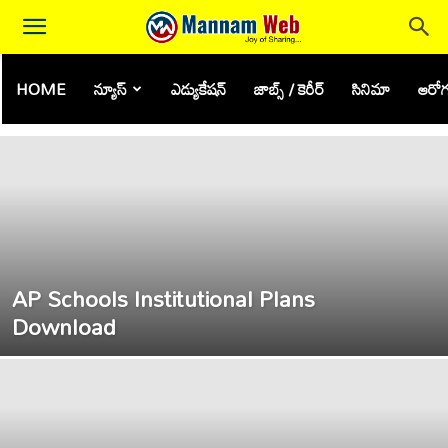
HOME
న్యూస్
ఎడ్యుకేషన్
జాబ్స్ / కెరీర్
సినిమా
ఆరోగ
SCHOOL APPS - WEB LINKS
AP Schools Institutional Plans
Download