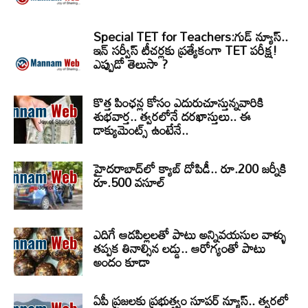
Special TET for Teachers:గుడ్ న్యూస్..
ఇన్ సర్వీస్ టీచర్లకు ప్రత్యేకంగా TET పరీక్ష!
ఎప్పుడో తెలుసా ?
కొత్త పింఛన్ల కోసం ఎదురుచూస్తున్నవారికి
శుభవార్త.. త్వరలోనే దరఖాస్తులు.. ఈ
డాక్యుమెంట్స్ ఉంటేనే..
హైదరాబాద్‌లో క్యాబ్‌ దోపిడీ.. రూ.200 జర్నీకి
రూ.500 వసూల్
ఎదిగే ఆడపిల్లలతో పాటు అన్నివయసుల వాళ్ళు
తప్పక తినాల్సిన లడ్డు.. ఆరోగ్యంతో పాటు
అందం కూడా
ఏపీ ప్రజలకు ప్రభుత్వం సూపర్ న్యూస్.. త్వరలో