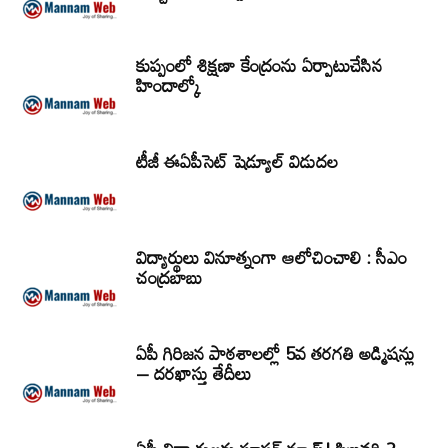
కుప్పంలో శిక్షణా కేంద్రంను ఏర్పాటుచేసిన
హిందాల్కో
టీజీ ఈఏపీసెట్‌ షెడ్యూల్‌ విడుదల
విద్యార్థులు వినూత్నంగా ఆలోచించాలి : సీఎం
చంద్రబాబు
ఏపీ గిరిజన పాఠశాలల్లో 5వ తరగతి అడ్మిషన్లు
– దరఖాస్తు తేదీలు