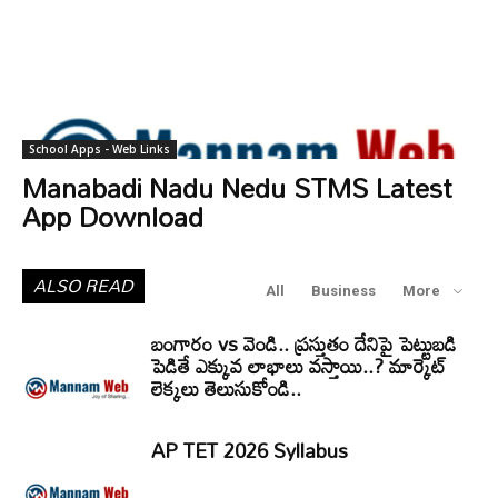
School Apps - Web Links
Manabadi Nadu Nedu STMS Latest
App Download
ALSO READ
All
Business
More
బంగారం vs వెండి.. ప్రస్తుతం దేనిపై పెట్టుబడి
పెడితే ఎక్కువ లాభాలు వస్తాయి..? మార్కెట్
లెక్కలు తెలుసుకోండి..
AP TET 2026 Syllabus