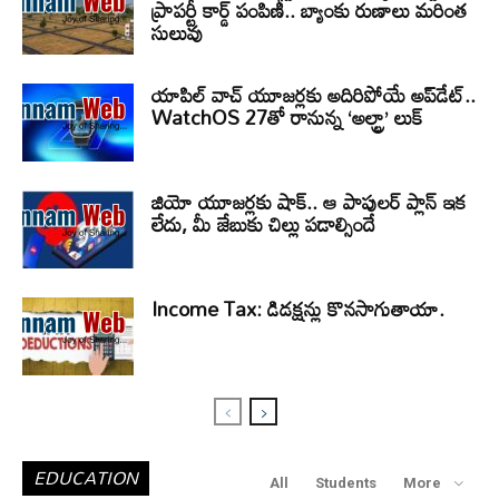
ప్రాపర్టీ కార్డ్ పంపిణీ.. బ్యాంకు రుణాలు మరింత
సులువు
యాపిల్ వాచ్ యూజర్లకు అదిరిపోయే అప్‌డేట్..
WatchOS 27తో రానున్న ‘అల్ట్రా’ లుక్
జియో యూజర్లకు షాక్.. ఆ పాపులర్ ప్లాన్ ఇక
లేదు, మీ జేబుకు చిల్లు పడాల్సిందే
Income Tax: డిడక్షన్లు కొనసాగుతాయా.
EDUCATION
All
Students
More