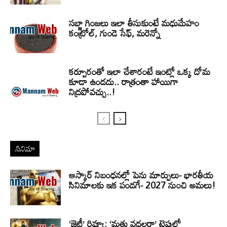
సబ్జా గింజలు ఇలా తీసుకుంటే మధుమేహం
కంట్రోల్, గుండె సేఫ్, మరెన్నో
కర్పూరంతో ఇలా చేశారంటే ఇంట్లో ఒక్క దోమ
కూడా ఉండదు.. రాత్రంతా హాయిగా
నిద్రపోవచ్చు..!
సినిమా
ఆస్కార్ నిబంధనల్లో పెను మార్పులు- భారతీయ
సినిమాలకు ఇక పండగే- 2027 నుంచి అమలు!
‘జెట్లీ’ రివ్యూ: ‘మత్తు వదలరా’ టైపులో