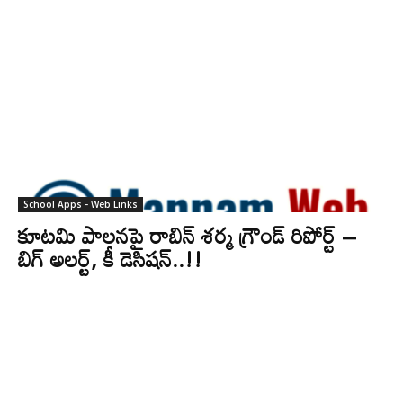
School Apps - Web Links
కూటమి పాలనపై రాబిన్ శర్మ గ్రౌండ్ రిపోర్ట్ –
బిగ్ అలర్ట్, కీ డెసిషన్..!!