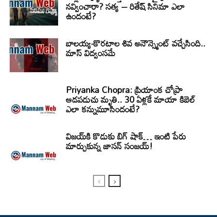
నవ్వించారా? సత్య – రితేష్ సినిమా ఎలా
ఉందంటే?
బాలయ్య-కొరటాల శివ అనౌన్స్మెంట్ వచ్చేసింది..
మాస్ విద్వంసమే
Priyanka Chopra: ప్రియాంక చోప్రా
ఆడపడుచు మృతి.. 30 ఏళ్లకే మాయా కిబెల్
ఎలా కన్నుమూసిందంటే?
విజయ్‌కి కొడుకు బిగ్ షాక్… ఇంటి పేరు
మార్చుకున్న జాసన్ సంజయ్!