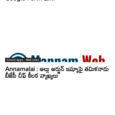
School Apps - Web Links
Annamalai : అల్లు అర్జున్ ఇష్యూపై తమిళనాడు
బీజేపీ చీఫ్ కీలక వ్యాఖ్యలు