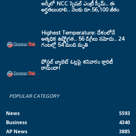
ఆర్మీలో NCC స్పెషల్ ఎంట్రీ స్కీమ్.. ఈ
అర్హతలుండాలి.. నెలకు రూ.56,100 జీతం
Highest Temperature: దేశంలోనే
అత్యధిక ఉష్ణోగ్రత.. 56 డిగ్రీలు నమోదు.. 24
గంటల్లో 54 మంది మృతి
పోస్టల్ బ్యాలెట్ ఓట్లపై శనివారం క్లారిటీ
రానుందా!
POPULAR CATEGORY
News
5593
Business
4340
AP News
3885