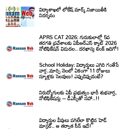
విద్యాశాఖలో లోకేష్ మార్క్.నిజాయితీకి
నిదర్శనం
APRS CAT 2026: గురుకులాల్లో 5వ
తరగతి ప్రవేశాలకు ఏపీఆర్‌ఎస్‌ క్యాట్‌ 2026
నోటిఫికేషన్‌ విడుదల.. దరఖాస్తు లింక్‌ ఇదిగో!
School Holiday: విద్యార్థులు ఎగిరి గంతేసే
వార్త..మార్చి నెలలో ఏకంగా 11 రోజులు
స్కూళ్లకు సెలవులు! ఎప్పుడెప్పుడంటే?
నిరుద్యోగులకు ఏపీ ప్రభుత్వం భారీ శుభవార్త,
నోటిఫికేషన్లు – డీఎస్సీతో సహా..!!
విద్యార్ధుల వీపులు పగిలేలా కొట్టిన హెడ్
మాస్టర్.. ఆ తర్వాత సీన్‌ ఇదే!