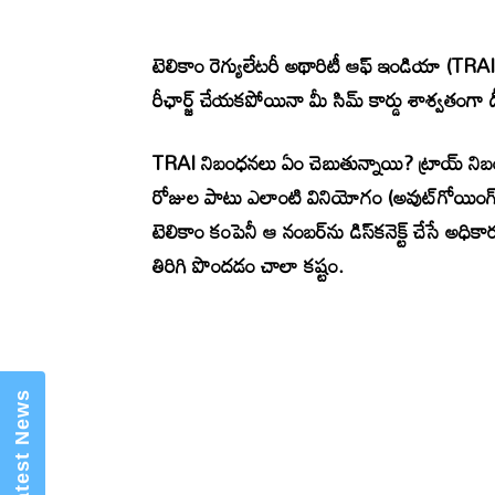
టెలికాం రెగ్యులేటరీ అథారిటీ ఆఫ్ ఇండియా (TRA
రీఛార్జ్ చేయకపోయినా మీ సిమ్ కార్డు శాశ్వతంగా 
TRAI నిబంధనలు ఏం చెబుతున్నాయి? ట్రాయ్ ని
రోజుల పాటు ఎలాంటి వినియోగం (అవుట్‌గోయింగ్ కా
×
Mannam Web (మన్నం వెబ్ )- Telugu
టెలికాం కంపెనీ ఆ నంబర్‌ను డిస్‌కనెక్ట్ చేసే అధి
News Website
తిరిగి పొందడం చాలా కష్టం.