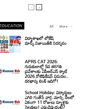
EDUCATION
All
More
విద్యాశాఖలో లోకేష్
మార్క్.నిజాయితీకి నిదర్శనం
APRS CAT 2026:
గురుకులాల్లో 5వ తరగతి
ప్రవేశాలకు ఏపీఆర్‌ఎస్‌ క్యాట్‌
2026 నోటిఫికేషన్‌ విడుదల..
దరఖాస్తు లింక్‌ ఇదిగో!
School Holiday: విద్యార్థులు
ఎగిరి గంతేసే వార్త..మార్చి నెలలో
ఏకంగా 11 రోజులు స్కూళ్లకు
సెలవులు! ఎప్పుడెప్పుడంటే?