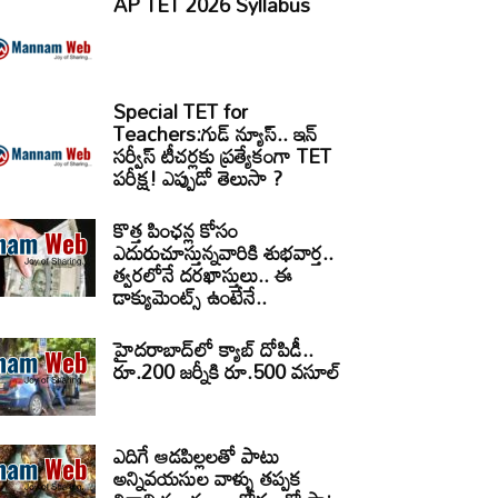
AP TET 2026 Syllabus
Special TET for
Teachers:గుడ్ న్యూస్.. ఇన్
సర్వీస్ టీచర్లకు ప్రత్యేకంగా TET
పరీక్ష! ఎప్పుడో తెలుసా ?
కొత్త పింఛన్ల కోసం
ఎదురుచూస్తున్నవారికి శుభవార్త..
త్వరలోనే దరఖాస్తులు.. ఈ
డాక్యుమెంట్స్ ఉంటేనే..
హైదరాబాద్‌లో క్యాబ్‌ దోపిడీ..
రూ.200 జర్నీకి రూ.500 వసూల్
ఎదిగే ఆడపిల్లలతో పాటు
అన్నివయసుల వాళ్ళు తప్పక