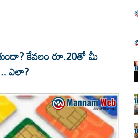
అవుతుందా? కేవలం రూ.20తో మీ
డి.. ఎలా?