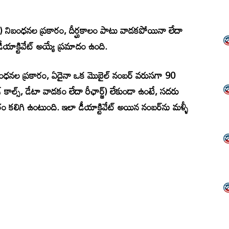
I) నిబంధనల ప్రకారం, దీర్ఘకాలం పాటు వాడకపోయినా లేదా
డీయాక్టివేట్ అయ్యే ప్రమాదం ఉంది.
బంధనల ప్రకారం, ఏదైనా ఒక మొబైల్ నంబర్ వరుసగా 90
ల్స్, డేటా వాడకం లేదా రీఛార్జ్) లేకుండా ఉంటే, సదరు
కారం కలిగి ఉంటుంది. ఇలా డీయాక్టివేట్ అయిన నంబర్‌ను మళ్ళీ