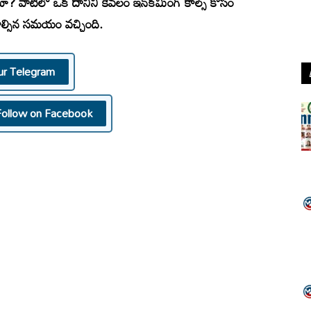
యా? వాటిలో ఒక దానిని కేవలం ఇన్‌కమింగ్ కాల్స్ కోసం
డాల్సిన సమయం వచ్చింది.
ur Telegram
Follow on Facebook