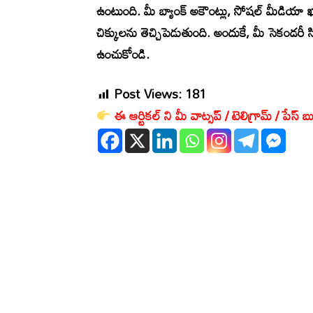
ఉంటుంది. మీ బ్యాంక్ అకౌంట్లు, సోషల్ మీడియా ఖ
చిక్కులను తెచ్చిపెడుతుంది. అందుకే, మీ సెకండరీ సిమ్
ఉంచుకోండి.
Post Views:
181
ఈ ఆర్టికల్ ని మీ వాట్సప్ / టెలిగ్రామ్ / పేస్ బు