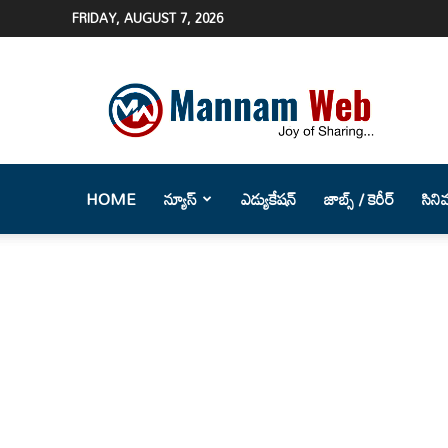
FRIDAY, AUGUST 7, 2026
Mannam
Web
(మన్నం
వెబ్
)-
Telugu
HOME
న్యూస్
ఎడ్యుకేషన్
జాబ్స్ / కెరీర్
సిని
News
Website