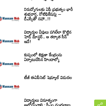
నిరుద్యోగులకు ఏపీ ప్రభుత్వం భారీ
శుభవార్త, నోటిఫికేషన్లు –
డీఎస్సీతో సహా..!!
విద్యార్ధుల వీపులు పగిలేలా కొట్టిన
హెడ్ మాస్టర్.. ఆ తర్వాత సీన్‌
ఇదే!
కుప్పంలో శిక్షణా కేంద్రంను
ఏర్పాటుచేసిన హిందాల్కో
టీజీ ఈఏపీసెట్‌ షెడ్యూల్‌ విడుదల
విద్యార్థులు వినూత్నంగా
ఆలోచించాలి : సీఎం చంద్రబాబు