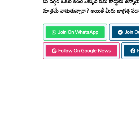
మీ దగ్గర ఒకటి కంటే ఎక్కువ సిమ్ కార్డులు ఉన్నా
మాత్రమే వాడుతున్నారా? అయితే మీరు జాగ్రత్త ప
Join On WhatsApp
Join O
Follow On Google News