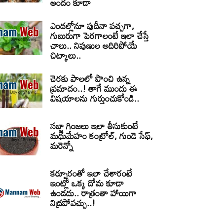
అందం కూడా
ఎండల్లోనూ పుదీనా పచ్చగా,
గుబురుగా పెరగాలంటే ఇలా చేస్తే
చాలు.. నిపుణుల అదిరిపోయే
చిట్కాలు..
చెరకు పాలలో పొంచి ఉన్న
ప్రమాదం..! తాగే ముందు ఈ
విషయాలను గుర్తుంచుకోండి..
సబ్జా గింజలు ఇలా తీసుకుంటే
మధుమేహం కంట్రోల్, గుండె సేఫ్,
మరెన్నో
కర్పూరంతో ఇలా చేశారంటే
ఇంట్లో ఒక్క దోమ కూడా
ఉండదు.. రాత్రంతా హాయిగా
నిద్రపోవచ్చు..!