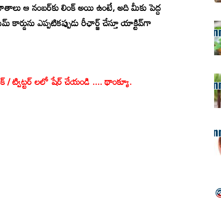
ాతాలు ఆ నంబర్‌కు లింక్ అయి ఉంటే, అది మీకు పెద్ద
 కార్డును ఎప్పటికప్పుడు రీఛార్జ్ చేస్తూ యాక్టివ్‌గా
క్ / ట్విట్టర్ లలో షేర్ చేయండి .... థాంక్యూ.