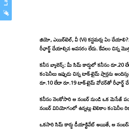
జియో, ఎయిర్‌టెల్, వీ (Vi) కస్టమర్లు ఏం చేయాలి?: 
రీఛార్జ్ చేయాల్సిన అవసరం లేదు. కేవలం చిన్న మొ
కనీస బ్యాలెన్స్: మీ సిమ్ కార్డులో కనీసం రూ.20 
కంపెనీలు ఇప్పుడు చిన్న టాక్-టైమ్ ప్లాన్లను అంద
రూ.10 లేదా రూ.19 టాక్-టైమ్ వోచర్‌తో రీఛార్జ్ చ
కనీసం నెలకోసారి ఆ నంబర్ నుండి ఒక మెసేజ్ ప
నంబర్ వినియోగంలో ఉన్నట్లు టెలికాం కంపెనీల రిక
ఒకసారి సిమ్ కార్డు డీయాక్టివేట్ అయితే, ఆ నంబ