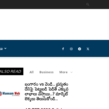
లు
ALSO READ
All
Business
More
బంగారం vs వెండి.. ప్రస్తుతం
దేనిపై పెట్టుబడి పెడితే ఎక్కువ
లాభాలు వస్తాయి..? మార్కెట్
లెక్కలు తెలుసుకోండి..