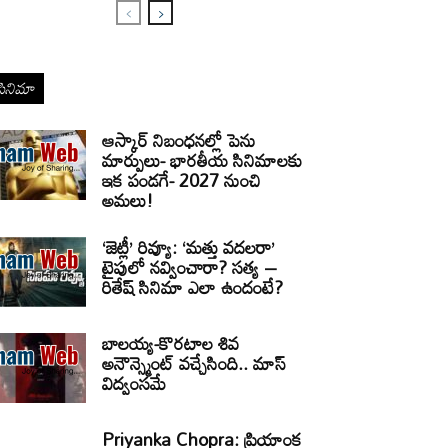
సినిమా
ఆస్కార్ నిబంధనల్లో పెను
మార్పులు- భారతీయ సినిమాలకు
ఇక పండగే- 2027 నుంచి
అమలు!
‘జెట్లీ’ రివ్యూ: ‘మత్తు వదలరా’
టైపులో నవ్వించారా? సత్య –
రితేష్ సినిమా ఎలా ఉందంటే?
బాలయ్య-కొరటాల శివ
అనౌన్స్మెంట్ వచ్చేసింది.. మాస్
విద్వంసమే
Priyanka Chopra: ప్రియాంక