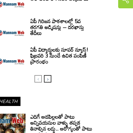
ఏపీ గిరిజన పాఠశాలల్లో 5వ
తరగతి అడ్మిషన్లు – దరఖాస్తు
తేదీలు
ఏపీ విద్యార్థులకు సూపర్ న్యూస్!
ఫిబ్రవరి 3 నుంచే ఉచిత పంపిణీ
ప్రారంభం
HEALTH
ఎదిగే ఆడపిల్లలతో పాటు
అన్నివయసుల వాళ్ళు తప్పక
తినాల్సిన లడ్డు.. ఆరోగ్యంతో పాటు