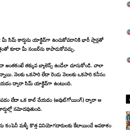
మీ సిమ్ కార్డును యాక్టివ్‌గా ఉంచుకోవడానికి భారీ ప్లాన్లతో
త్తంతో కూడా మీ నంబర్‌ను కాపాడుకోవచ్చు.
లేదా అంతకంటే తక్కువ బ్యాలెన్స్ ఉండేలా చూసుకోండి. చాలా
ిస్తున్నాయి. నెలకు ఒకసారి లేదా రెండు నెలలకు ఒకసారి కనీసం
ేయడం ద్వారా సిమ్ యాక్టివ్‌గా ఉంటుంది.
ంపడం లేదా ఒక కాల్ చేయడం (అవుట్‌గోయింగ్) ద్వారా ఆ
ార్డుల్లో నమోదవుతుంది.
ర్‌ను కంపెనీ మళ్ళీ కొత్త వినియోగదారులకు కేటాయించే అవకాశం