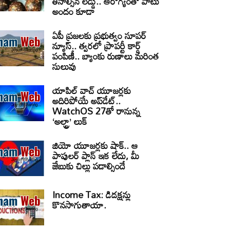
తినాల్సిన లడ్డు.. ఆరోగ్యంతో పాటు
అందం కూడా
ఏపీ ప్రజలకు ప్రభుత్వం సూపర్
న్యూస్.. త్వరలో ప్రాపర్టీ కార్డ్
పంపిణీ.. బ్యాంకు రుణాలు మరింత
సులువు
యాపిల్ వాచ్ యూజర్లకు
అదిరిపోయే అప్‌డేట్..
WatchOS 27తో రానున్న
‘అల్ట్రా’ లుక్
జియో యూజర్లకు షాక్.. ఆ
పాపులర్ ప్లాన్ ఇక లేదు, మీ
జేబుకు చిల్లు పడాల్సిందే
Income Tax: డిడక్షన్లు
కొనసాగుతాయా.