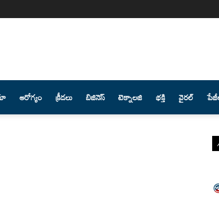
మా
ఆరోగ్యం
క్రీడలు
బిజినెస్
టెక్నాలజి
భక్తి
వైరల్
పేజీ