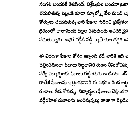
సంగతి అందరికీ తెలిసిందే. విశ్లేషకుల అంచనా ప్రక
చదువుతున్న పిల్లలకి కూడా స్కూల్స్లో వేల నుంచి లక
కోర్సులు చదువుతున్న వారి ఫీజుల గురించి ప్రత్యే
క్రమంలో చాలామంది పిల్లల చదువులకు అవసరమైన ఫ
పడుతున్నారు. అధిక వడ్డీకి వడ్డీ వ్యాపారుల దగ్గర 
ఈ విధంగా ఫీజుల కోసం ఇబ్బంది పడే వారికి ఇది 
చెల్లించకుండా ఫీజులు కట్టడానికి రుణం తీసుకోవచ్చు
సర్వ్ విద్యార్థులకు ఫీజులు కట్టేందుకు ఇండియా ఎడ్ 
కాలేజీ ఫీజులను చెల్లించడానికి ఈ పథకం కింద ఆ
రుణాలు తీసుకోవచ్చు. విద్యార్థులు ఫీజులు చెల్లిం
వడ్డీరహిత రుణాలను అందిస్తున్నట్లు తాజాగా వెల్లడ