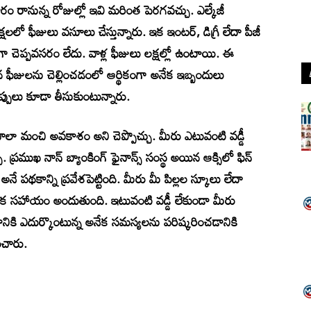
ారం రానున్న రోజుల్లో ఇవి మరింత పెరగవచ్చు. ఎల్కేజీ
్షలలో ఫీజులు వసూలు చేస్తున్నారు. ఇక ఇంటర్, డిగ్రీ లేదా పీజీ
కంగా చెప్పవసరం లేదు. వాళ్ల ఫీజులు లక్షల్లో ఉంటాయి. ఈ
ీజులను చెల్లించడంలో ఆర్థికంగా అనేక ఇబ్బందులు
అప్పులు కూడా తీసుకుంటున్నారు.
చాలా మంచి అవకాశం అని చెప్పొచ్చు. మీరు ఎటువంటి వడ్డీ
. ప్రముఖ నాన్ బ్యాంకింగ్ ఫైనాన్స్ సంస్థ అయిన ఆక్సిలో ఫిన్
అనే పథకాన్ని ప్రవేశపెట్టింది. మీరు మీ పిల్లల స్కూలు లేదా
ర్థిక సహాయం అందుతుంది. ఇటువంటి వడ్డీ లేకుండా మీరు
చడానికి ఎదుర్కొంటున్న అనేక సమస్యలను పరిష్కరించడానికి
ించారు.