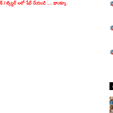
క్ / ట్విట్టర్ లలో షేర్ చేయండి .... థాంక్యూ.