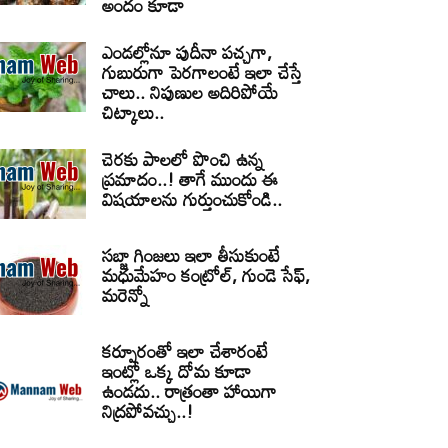
అందం కూడా
ఎండల్లోనూ పుదీనా పచ్చగా,
గుబురుగా పెరగాలంటే ఇలా చేస్తే
చాలు.. నిపుణుల అదిరిపోయే
చిట్కాలు..
చెరకు పాలలో పొంచి ఉన్న
ప్రమాదం..! తాగే ముందు ఈ
విషయాలను గుర్తుంచుకోండి..
సబ్జా గింజలు ఇలా తీసుకుంటే
మధుమేహం కంట్రోల్, గుండె సేఫ్,
మరెన్నో
కర్పూరంతో ఇలా చేశారంటే
ఇంట్లో ఒక్క దోమ కూడా
ఉండదు.. రాత్రంతా హాయిగా
నిద్రపోవచ్చు..!