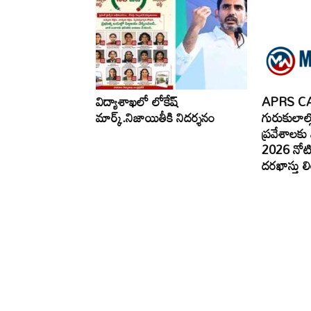
విద్యాశాఖలో లోకేష్
APRS CA
మార్క్.నిజాయితీకి నిదర్శనం
గురుకులాల
ప్రవేశాలకు ఏ
2026 నోటిఫ
దరఖాస్తు లి