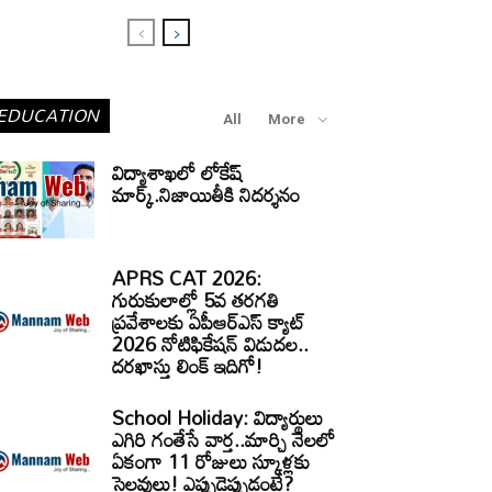
EDUCATION
All
More
విద్యాశాఖలో లోకేష్
మార్క్.నిజాయితీకి నిదర్శనం
APRS CAT 2026:
గురుకులాల్లో 5వ తరగతి
ప్రవేశాలకు ఏపీఆర్‌ఎస్‌ క్యాట్‌
2026 నోటిఫికేషన్‌ విడుదల..
దరఖాస్తు లింక్‌ ఇదిగో!
School Holiday: విద్యార్థులు
ఎగిరి గంతేసే వార్త..మార్చి నెలలో
ఏకంగా 11 రోజులు స్కూళ్లకు
సెలవులు! ఎప్పుడెప్పుడంటే?