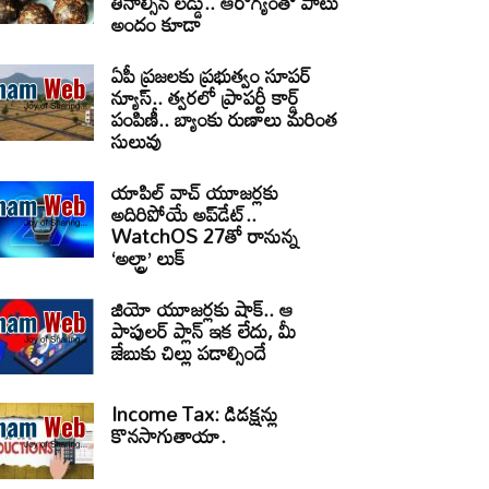
తినాల్సిన లడ్డు.. ఆరోగ్యంతో పాటు
అందం కూడా
ఏపీ ప్రజలకు ప్రభుత్వం సూపర్
న్యూస్.. త్వరలో ప్రాపర్టీ కార్డ్
పంపిణీ.. బ్యాంకు రుణాలు మరింత
సులువు
యాపిల్ వాచ్ యూజర్లకు
అదిరిపోయే అప్‌డేట్..
WatchOS 27తో రానున్న
‘అల్ట్రా’ లుక్
జియో యూజర్లకు షాక్.. ఆ
పాపులర్ ప్లాన్ ఇక లేదు, మీ
జేబుకు చిల్లు పడాల్సిందే
Income Tax: డిడక్షన్లు
కొనసాగుతాయా.