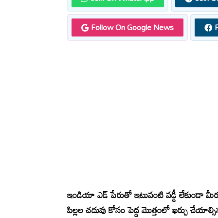
Follow On Google News
ఇండియా ఎడ్ పేరుతో ఇటువంటి వడ్డీ లేకుండా మీ
పిల్లల చదువు కోసం పెద్ద మొత్తంలో ఖర్చు చేయాల్సి