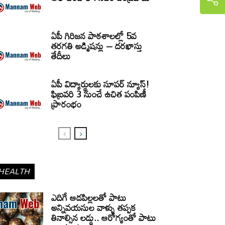
ఏపీ గిరిజన పాఠశాలల్లో 5వ
తరగతి అడ్మిషన్లు – దరఖాస్తు
తేదీలు
ఏపీ విద్యార్థులకు సూపర్ న్యూస్!
ఫిబ్రవరి 3 నుంచే ఉచిత పంపిణీ
ప్రారంభం
HEALTH
ఎదిగే ఆడపిల్లలతో పాటు
అన్నివయసుల వాళ్ళు తప్పక
తినాల్సిన లడ్డు.. ఆరోగ్యంతో పాటు