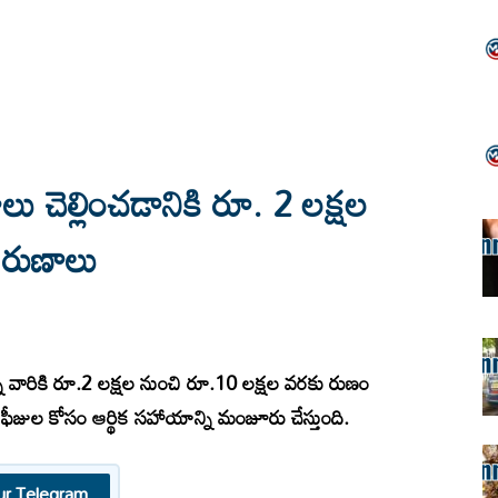
 చెల్లించడానికి రూ. 2 లక్షల
 రుణాలు
న్న వారికి రూ.2 లక్షల నుంచి రూ.10 లక్షల వరకు రుణం
ండా ఫీజుల కోసం ఆర్థిక సహాయాన్ని మంజూరు చేస్తుంది.
ur Telegram