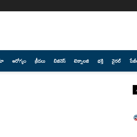
మా
ఆరోగ్యం
క్రీడలు
బిజినెస్
టెక్నాలజి
భక్తి
వైరల్
పేజీ