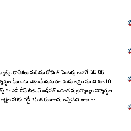
 స్కూల్స్, కాలేజీలు మరియు కోచింగ్ సెంటర్లు అలాగే ఎడ్ టెక్
ద్యార్థుల ఫీజులను చెల్లించేందుకు రూ.రెండు లక్షల నుంచి రూ.10
ర్వ్ కంపెనీ చీఫ్ బిజినెస్ ఆఫీసర్ ఆనంద సుబ్రహ్మణ్యం విద్యార్థుల
ి లక్షల వరకు వడ్డీ రహిత రుణాలను ఇస్తామని తాజాగా