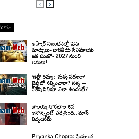
సినిమా
ఆస్కార్ నిబంధనల్లో పెను
మార్పులు- భారతీయ సినిమాలకు
ఇక పండగే- 2027 నుంచి
అమలు!
‘జెట్లీ’ రివ్యూ: ‘మత్తు వదలరా’
టైపులో నవ్వించారా? సత్య –
రితేష్ సినిమా ఎలా ఉందంటే?
బాలయ్య-కొరటాల శివ
అనౌన్స్మెంట్ వచ్చేసింది.. మాస్
విద్వంసమే
Priyanka Chopra: ప్రియాంక