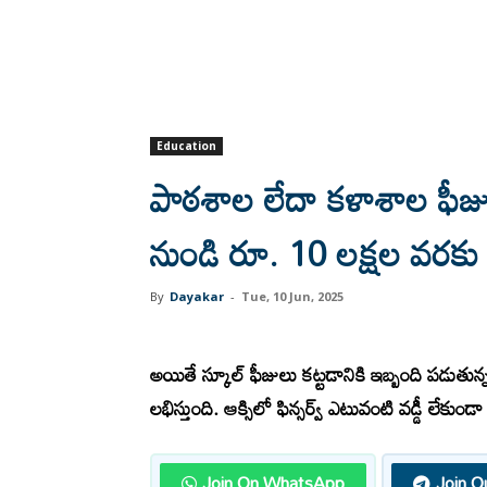
Education
పాఠశాల లేదా కళాశాల ఫీజులు
నుండి రూ. 10 లక్షల వరకు
By
Dayakar
-
Tue, 10 Jun, 2025
అయితే స్కూల్ ఫీజులు కట్టడానికి ఇబ్బంది పడుతు
లభిస్తుంది. ఆక్సిలో ఫిన్సర్వ్ ఎటువంటి వడ్డీ లేకు
Join On WhatsApp
Join O