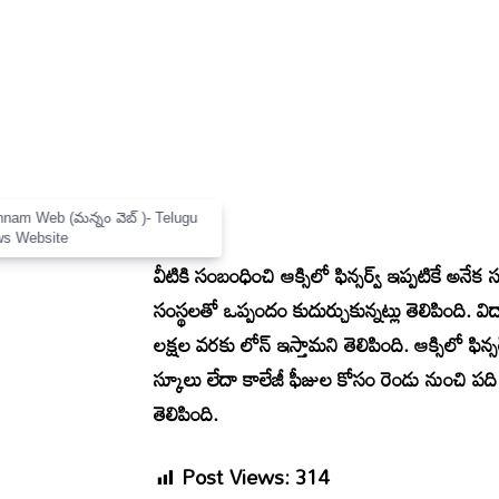
×
Mannam Web (మన్నం వెబ్ )- Telugu
News Website
వీటికి సంబంధించి ఆక్సిలో ఫిన్సర్వ్ ఇప్పటికే అనేక
సంస్థలతో ఒప్పందం కుదుర్చుకున్నట్లు తెలిపింది. వి
లక్షల వరకు లోన్ ఇస్తామని తెలిపింది. ఆక్సిలో ఫిన్స
స్కూలు లేదా కాలేజీ ఫీజుల కోసం రెండు నుంచి పద
తెలిపింది.
Post Views:
314