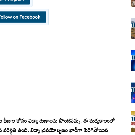
Follow on Facebook
రు ఫీజుల కోసం విద్యా రుణాలను పొందవచ్చు. ఈ మధ్యకాలంలో
న పరిస్థితి ఉంది. విద్యా ద్రవయోల్బణం భారీగా పెరిగిపోయిన