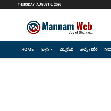
THURSDAY, AUGUST 6, 2026
Mannam
Web
(మన్నం
వెబ్
)-
Telugu
HOME
న్యూస్
ఎడ్యుకేషన్
జాబ్స్ / కెరీర్
సిని
News
Website