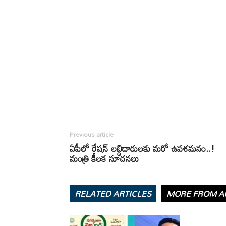
Previous article
ఏపీలో రేషన్ లబ్ధిదారులకు మరో ఉపశమనం..!
మంత్రి కీలక సూచనలు
RELATED ARTICLES
MORE FROM A