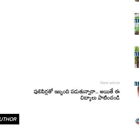
Next article
పులిపిర్లతో ఇబ్బంది పడుతున్నారా.. అయితే ఈ
చిట్కాలు పాటించండి
UTHOR