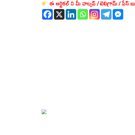
ఈ ఆర్టికల్ ని మీ వాట్సప్ / టెలిగ్రామ్ / పేస్ బు