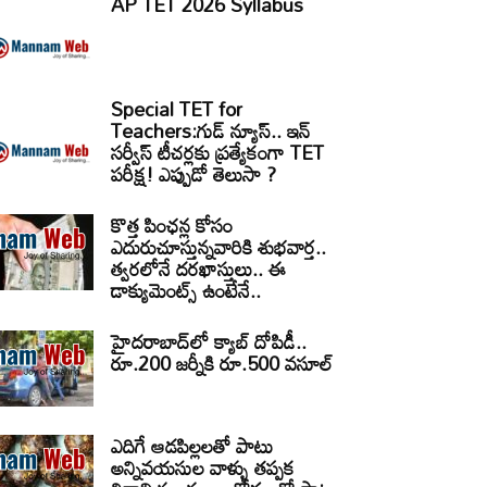
AP TET 2026 Syllabus
Special TET for
Teachers:గుడ్ న్యూస్.. ఇన్
సర్వీస్ టీచర్లకు ప్రత్యేకంగా TET
పరీక్ష! ఎప్పుడో తెలుసా ?
కొత్త పింఛన్ల కోసం
ఎదురుచూస్తున్నవారికి శుభవార్త..
త్వరలోనే దరఖాస్తులు.. ఈ
డాక్యుమెంట్స్ ఉంటేనే..
హైదరాబాద్‌లో క్యాబ్‌ దోపిడీ..
రూ.200 జర్నీకి రూ.500 వసూల్
ఎదిగే ఆడపిల్లలతో పాటు
అన్నివయసుల వాళ్ళు తప్పక