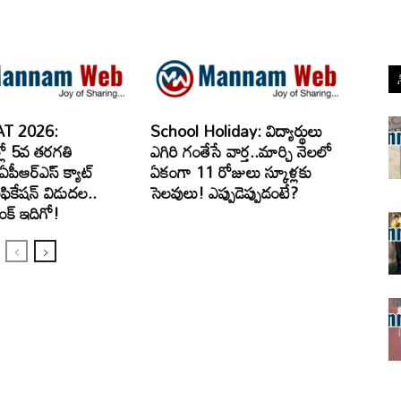
T 2026:
School Holiday: విద్యార్థులు
్లో 5వ తరగతి
ఎగిరి గంతేసే వార్త..మార్చి నెలలో
పీఆర్‌ఎస్‌ క్యాట్‌
ఏకంగా 11 రోజులు స్కూళ్లకు
ికేషన్‌ విడుదల..
సెలవులు! ఎప్పుడెప్పుడంటే?
ంక్‌ ఇదిగో!