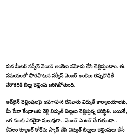
మన మీటర్ సర్వీస్ నెంబర్ అంకెలు నమోదు చేసి చెల్లిస్తుంటాం. ఈ
సమయంలో పొరపాటున సర్వీస్ నెంబర్ అంకెలు తప్పుకొడితే
వేరొకరికి బిల్లు చెల్లింపు జరిగిపోతుంది.
ఆన్‌లైన్ చెల్లింపులపై అవగాహన లేనివారు విద్యుత్ కార్యాలయాలకు,
మీ సేవా కేంద్రాలకు వెళ్లి విద్యుత్ బిల్లులు చెల్లిస్తున్న పరిస్థితి. అయితే,
ఇక నుంచి ఎవరైనా సులువుగా.. నెంబర్ ఎంటర్ చేయకుండా..
కేవలం క్యూఆర్ కోడ్‌ను స్కాన్ చేసి విద్యుత్ బిల్లులు చెల్లింపులు చేసే