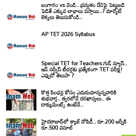
బంగారం vs వెండి.. ప్రస్తుతం దేనిపై పెట్టుబడి
పెడితే ఎక్కువ లాభాలు వస్తాయి..? మార్కెట్
లెక్కలు తెలుసుకోండి..
AP TET 2026 Syllabus
Special TET for Teachers:గుడ్ న్యూస్..
ఇన్ సర్వీస్ టీచర్లకు ప్రత్యేకంగా TET పరీక్ష!
ఎప్పుడో తెలుసా ?
కొత్త పింఛన్ల కోసం ఎదురుచూస్తున్నవారికి
శుభవార్త.. త్వరలోనే దరఖాస్తులు.. ఈ
డాక్యుమెంట్స్ ఉంటేనే..
హైదరాబాద్‌లో క్యాబ్‌ దోపిడీ.. రూ.200 జర్నీకి
రూ.500 వసూల్