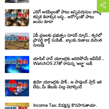
ఎదిగే ఆడపిల్లలతో పాటు అన్నివయసుల వాళ్ళు
తప్పక తినాల్సిన లడ్డు.. ఆరోగ్యంతో పాటు
అందం కూడా
ఏపీ ప్రజలకు ప్రభుత్వం సూపర్ న్యూస్.. త్వరలో
ప్రాపర్టీ కార్డ్ పంపిణీ.. బ్యాంకు రుణాలు మరింత
సులువు
యాపిల్ వాచ్ యూజర్లకు అదిరిపోయే అప్‌డేట్..
WatchOS 27తో రానున్న ‘అల్ట్రా’ లుక్
జియో యూజర్లకు షాక్.. ఆ పాపులర్ ప్లాన్ ఇక
లేదు, మీ జేబుకు చిల్లు పడాల్సిందే
Income Tax: డిడక్షన్లు కొనసాగుతాయా.