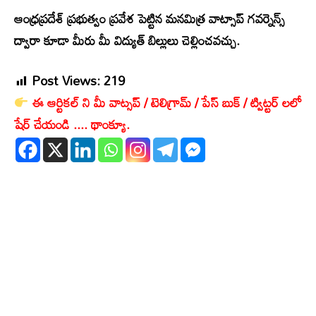
ఆంధ్రప్రదేశ్ ప్రభుత్వం ప్రవేశ పెట్టిన మనమిత్ర వాట్సాప్‌ గవర్నెన్స్‌
ద్వారా కూడా మీరు మీ విద్యుత్ బిల్లులు చెల్లించవచ్చు.
Post Views:
219
ఈ ఆర్టికల్ ని మీ వాట్సప్ / టెలిగ్రామ్ / పేస్ బుక్ / ట్విట్టర్ లలో
షేర్ చేయండి .... థాంక్యూ.