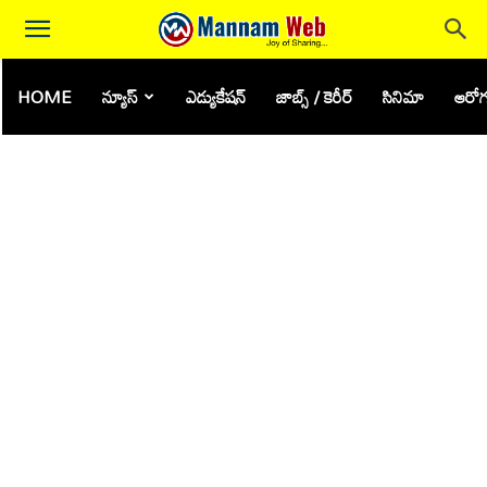
HOME
న్యూస్
ఎడ్యుకేషన్
జాబ్స్ / కెరీర్
సినిమా
ఆరోగ