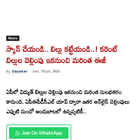
News
స్కాన్ చేయండి.. బిల్లు కట్టేయండి..! కరెంట్
బిల్లుల చెల్లింపు ఇకనుంచి మరింత ఈజీ
By
Dayakar
-
Sat, 19 Jul, 2025
ఏపీలో విద్యుత్ బిల్లుల చెల్లింపు ఇకనుంచి మరింత సులభతరం
కానుంది. ఏపీఈపీడీసీఎల్ యాప్ ద్వారా ఇతర ఆన్‌లైన్ చెల్లింపులు
ఎప్పుటి నుంచో అందుబాటలో ఉన్నప్పటికీ..
Join On WhatsApp