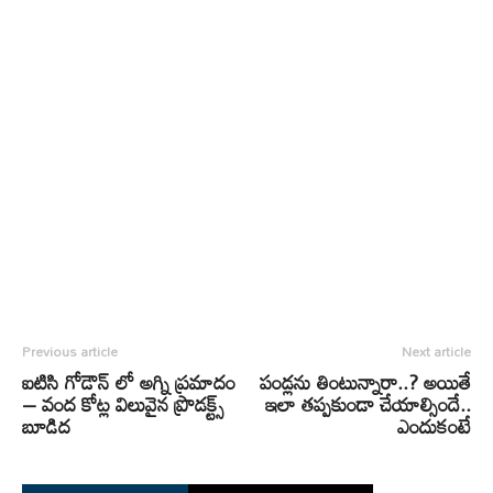
Previous article
Next article
ఐటిసి గోడౌన్ లో అగ్ని ప్రమాదం
పండ్ల‌ను తింటున్నారా..? అయితే
– వంద కోట్ల విలువైన ప్రొడక్ట్స్
ఇలా తప్ప‌కుండా చేయాల్సిందే..
బూడిద
ఎందుకంటే