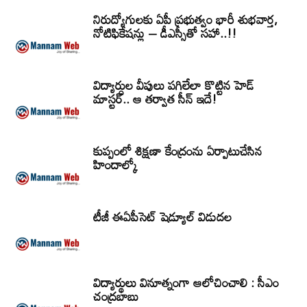
నిరుద్యోగులకు ఏపీ ప్రభుత్వం భారీ శుభవార్త,
నోటిఫికేషన్లు – డీఎస్సీతో సహా..!!
విద్యార్ధుల వీపులు పగిలేలా కొట్టిన హెడ్
మాస్టర్.. ఆ తర్వాత సీన్‌ ఇదే!
కుప్పంలో శిక్షణా కేంద్రంను ఏర్పాటుచేసిన
హిందాల్కో
టీజీ ఈఏపీసెట్‌ షెడ్యూల్‌ విడుదల
విద్యార్థులు వినూత్నంగా ఆలోచించాలి : సీఎం
చంద్రబాబు