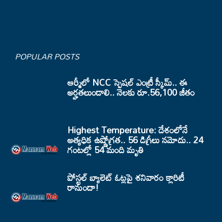
POPULAR POSTS
ఆర్మీలో NCC స్పెషల్ ఎంట్రీ స్కీమ్.. ఈ
అర్హతలుండాలి.. నెలకు రూ.56,100 జీతం
Highest Temperature: దేశంలోనే
అత్యధిక ఉష్ణోగ్రత.. 56 డిగ్రీలు నమోదు.. 24
గంటల్లో 54 మంది మృతి
పోస్టల్ బ్యాలెట్ ఓట్లపై శనివారం క్లారిటీ
రానుందా!