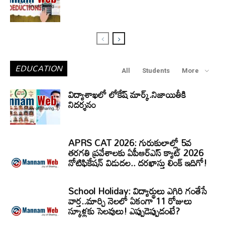
EDUCATION
All
Students
More
విద్యాశాఖలో లోకేష్ మార్క్.నిజాయితీకి
నిదర్శనం
APRS CAT 2026: గురుకులాల్లో 5వ
తరగతి ప్రవేశాలకు ఏపీఆర్‌ఎస్‌ క్యాట్‌ 2026
నోటిఫికేషన్‌ విడుదల.. దరఖాస్తు లింక్‌ ఇదిగో!
School Holiday: విద్యార్థులు ఎగిరి గంతేసే
వార్త..మార్చి నెలలో ఏకంగా 11 రోజులు
స్కూళ్లకు సెలవులు! ఎప్పుడెప్పుడంటే?