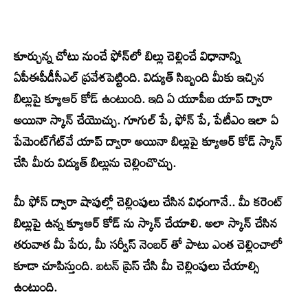
కూర్చున్న చోటు నుంచే ఫోన్‌లో బిల్లు చెల్లించే విధానాన్ని
ఏపీఈపీడీసీఎల్ ప్రవేశపెట్టింది. విద్యుత్ సిబ్బంది మీకు ఇచ్చిన
బిల్లుపై క్యూఆర్ కోడ్ ఉంటుంది. ఇది ఏ యూపీఐ యాప్ ద్వారా
అయినా స్కాన్ చేయొచ్చు. గూగుల్ పే, ఫోన్ పే, పేటీఎం ఇలా ఏ
పేమెంట్‌గేట్‌వే యాప్ ద్వారా అయినా బిల్లుపై క్యూఆర్ కోడ్ స్కాన్
చేసి మీరు విద్యుత్ బిల్లును చెల్లించొచ్చు.
మీ ఫోన్‌ ద్వారా షాపుల్లో చెల్లింపులు చేసిన విధంగానే.. మీ కరెంట్
బిల్లుపై ఉన్న క్యూఆర్ కోడ్ ను స్కాన్ చేయాలి. అలా స్కాన్ చేసిన
తరువాత మీ పేరు, మీ సర్వీస్ నెంబర్ తో పాటు ఎంత చెల్లించాలో
కూడా చూపిస్తుంది. బటన్ ప్రెస్ చేసి మీ చెల్లింపులు చేయాల్సి
ఉంటుంది.