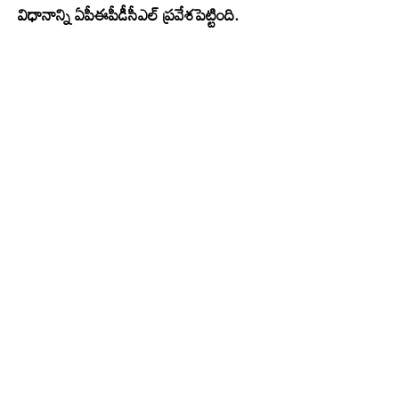
విధానాన్ని ఏపీఈపీడీసీఎల్ ప్రవేశపెట్టింది.