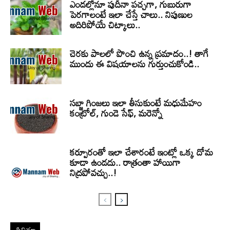
ఎండల్లోనూ పుదీనా పచ్చగా, గుబురుగా
పెరగాలంటే ఇలా చేస్తే చాలు.. నిపుణుల
అదిరిపోయే చిట్కాలు..
చెరకు పాలలో పొంచి ఉన్న ప్రమాదం..! తాగే
ముందు ఈ విషయాలను గుర్తుంచుకోండి..
సబ్జా గింజలు ఇలా తీసుకుంటే మధుమేహం
కంట్రోల్, గుండె సేఫ్, మరెన్నో
కర్పూరంతో ఇలా చేశారంటే ఇంట్లో ఒక్క దోమ
కూడా ఉండదు.. రాత్రంతా హాయిగా
నిద్రపోవచ్చు..!