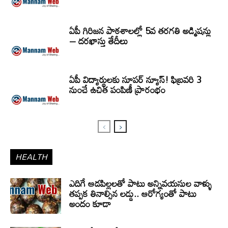
ఏపీ గిరిజన పాఠశాలల్లో 5వ తరగతి అడ్మిషన్లు
– దరఖాస్తు తేదీలు
ఏపీ విద్యార్థులకు సూపర్ న్యూస్! ఫిబ్రవరి 3
నుంచే ఉచిత పంపిణీ ప్రారంభం
HEALTH
ఎదిగే ఆడపిల్లలతో పాటు అన్నివయసుల వాళ్ళు
తప్పక తినాల్సిన లడ్డు.. ఆరోగ్యంతో పాటు
అందం కూడా