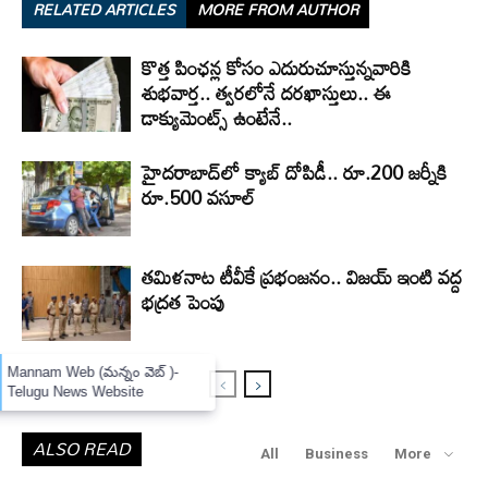
RELATED ARTICLES
MORE FROM AUTHOR
కొత్త పింఛన్ల కోసం ఎదురుచూస్తున్నవారికి
శుభవార్త.. త్వరలోనే దరఖాస్తులు.. ఈ
డాక్యుమెంట్స్ ఉంటేనే..
హైదరాబాద్‌లో క్యాబ్‌ దోపిడీ.. రూ.200 జర్నీకి
రూ.500 వసూల్
తమిళనాట టీవీకే ప్రభంజనం.. విజయ్ ఇంటి వద్ద
భద్రత పెంపు
×
Mannam Web (మన్నం వెబ్ )-
Telugu News Website
ALSO READ
All
Business
More