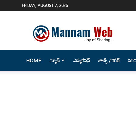
FRIDAY, AUGUST 7, 2026
Mannam
Web
(మన్నం
వెబ్
)-
Telugu
HOME
న్యూస్
ఎడ్యుకేషన్
జాబ్స్ / కెరీర్
సిని
News
Website