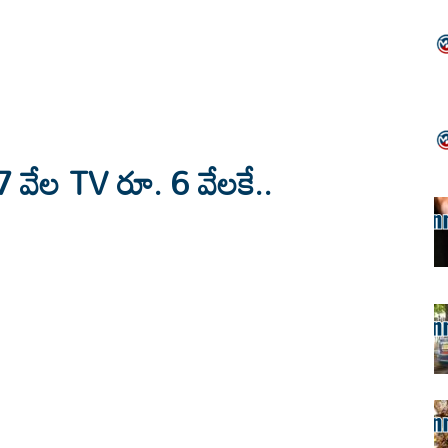
17 వేల TV రూ. 6 వేలకే..