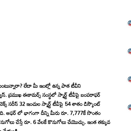
ుంటున్నారా? లేదా మీ ఇంట్లో ఉన్న పాత టీవీని
్. ప్రముఖ ఈకామర్స్ సంస్థలో స్మార్ట్ టీవీపై బంపరాఫర్
ెక్స్ సరీస్ 32 ఇంచుల స్మార్ట్ టీవీపై 54 శాతం డిస్కౌంట్
ది. ఆఫర్ లో భాగంగా దీన్ని మీరు రూ. 7,777కే సొంతం
నుగోలు చేస్తే రూ. 6 వేలకే కొనుగోలు చేయొచ్చు. ఇంత తక్కువ