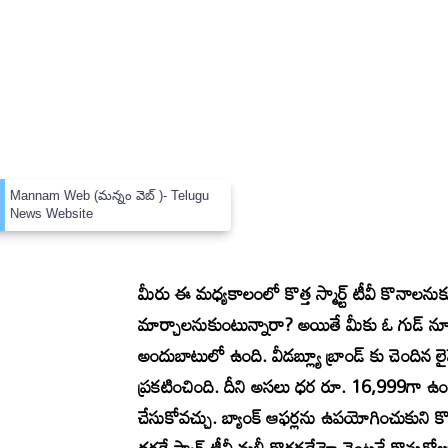
×
Mannam Web (మన్నం వెబ్ )- Telugu
News Website
మీరు ఈ మధ్యకాలంలో కొత్త స్మార్ట్ టీవీ కొనాలనుక
మార్చాలనుకుంటున్నారా? అయితే మీకు ఓ గుడ్ న్యూస
అందుబాటులో ఉంది. వీడబ్ల్యూ బ్రాండ్ కు చెందిన లైన
ప్రకటించింది. దీని అసలు ధర రూ. 16,999గా ఉం
చేసుకోవచ్చు. బ్యాంక్ ఆఫర్లను ఉపయోగించుకుని కొ