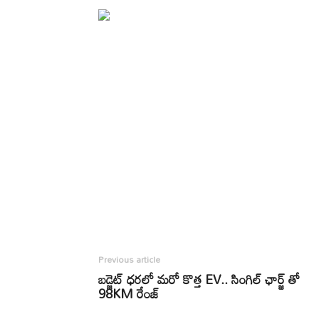
Previous article
బడ్జెట్ ధరలో మరో కొత్త EV.. సింగిల్ ఛార్జ్ తో
98KM రేంజ్