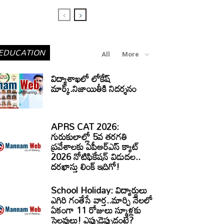
EDUCATION
All
More
విద్యాశాఖలో లోకేష్
మార్క్.నిజాయితీకి నిదర్శనం
APRS CAT 2026:
గురుకులాల్లో 5వ తరగతి
ప్రవేశాలకు ఏపీఆర్‌ఎస్‌ క్యాట్‌
2026 నోటిఫికేషన్‌ విడుదల..
దరఖాస్తు లింక్‌ ఇదిగో!
School Holiday: విద్యార్థులు
ఎగిరి గంతేసే వార్త..మార్చి నెలలో
ఏకంగా 11 రోజులు స్కూళ్లకు
సెలవులు! ఎప్పుడెప్పుడంటే?