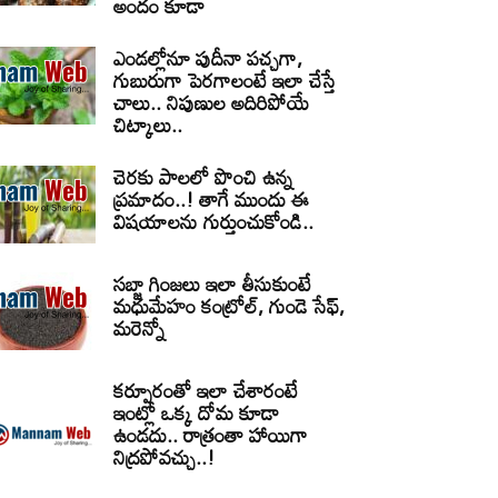
అందం కూడా
ఎండల్లోనూ పుదీనా పచ్చగా,
గుబురుగా పెరగాలంటే ఇలా చేస్తే
చాలు.. నిపుణుల అదిరిపోయే
చిట్కాలు..
చెరకు పాలలో పొంచి ఉన్న
ప్రమాదం..! తాగే ముందు ఈ
విషయాలను గుర్తుంచుకోండి..
సబ్జా గింజలు ఇలా తీసుకుంటే
మధుమేహం కంట్రోల్, గుండె సేఫ్,
మరెన్నో
కర్పూరంతో ఇలా చేశారంటే
ఇంట్లో ఒక్క దోమ కూడా
ఉండదు.. రాత్రంతా హాయిగా
నిద్రపోవచ్చు..!