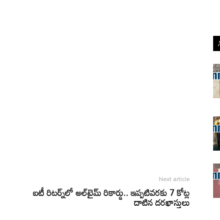
Next article
ఐటీ రిటర్న్‌లో అల్‌టైమ్ రికార్డు.. ఇప్పటివరకు 7 కోట్ల
దాటిన దరఖాస్తులు