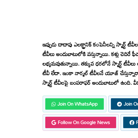
ఇప్పుడు దాదాపు ఎలక్ట్రానిక్ కంపెనీలన్ని స్మార్ట్ టీ
టీవీలు అందుబాటులోకి వస్తున్నాయి. కళ్లు చెదిరే ఫీచ
లభ్యమవుతున్నాయి. తక్కువ ధరలోనే స్మార్ట్ టీవీలు
టీవీ లేదా. ఇంకా నార్మల్ టీవీలనే యూజ్ చేస్తున
స్మార్ట్ టీవీలపై బంపరాఫర్ అందుబాటులో ఉంది. వీడబ్ల్
Join On WhatsApp
Join O
Follow On Google News