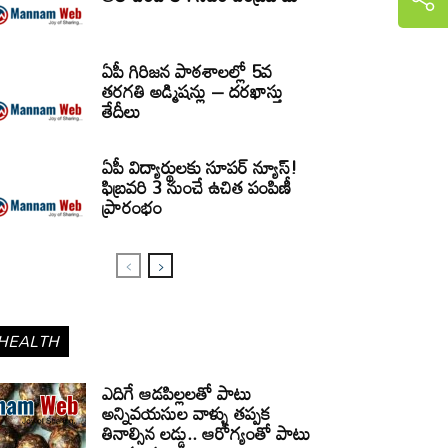
ఏపీ గిరిజన పాఠశాలల్లో 5వ
తరగతి అడ్మిషన్లు – దరఖాస్తు
తేదీలు
ఏపీ విద్యార్థులకు సూపర్ న్యూస్!
ఫిబ్రవరి 3 నుంచే ఉచిత పంపిణీ
ప్రారంభం
HEALTH
ఎదిగే ఆడపిల్లలతో పాటు
అన్నివయసుల వాళ్ళు తప్పక
తినాల్సిన లడ్డు.. ఆరోగ్యంతో పాటు