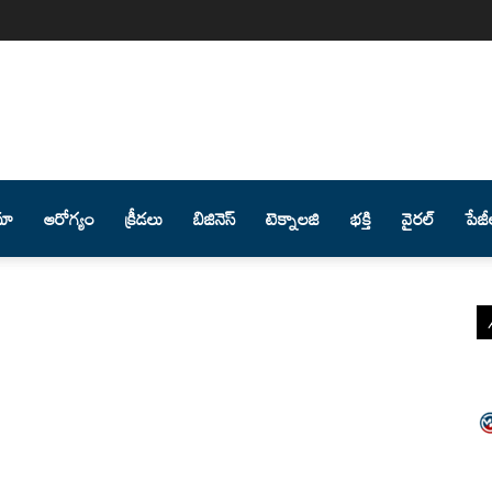
మా
ఆరోగ్యం
క్రీడలు
బిజినెస్
టెక్నాలజి
భక్తి
వైరల్
పేజీ