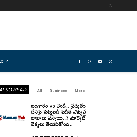
లు
ALSO READ
All
Business
More
బంగారం vs వెండి.. ప్రస్తుతం
దేనిపై పెట్టుబడి పెడితే ఎక్కువ
లాభాలు వస్తాయి..? మార్కెట్
లెక్కలు తెలుసుకోండి..