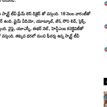
ోలు చేయండి.
 స్మార్ట్ టీవీ ఫ్రేమ్ లెస్ డిజైన్ తో వస్తుంది. 18 నెలల వారంటీతో
చర్ ఉంది. ప్రైమ్ వీడియో, యూట్యూబ్, జీ5, సోని లివ్, ప్లెక్స్,
ుంది. వైఫై, యూఎస్బీ, ఈథర్ నెట్, హెచ్డీఎంఐ కనెక్టివిటీతో
వస్తుంది. తక్కువ ధరలో మంచి ఫీచర్లు ఉన్న స్మార్ట్ టీవీ