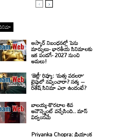
సినిమా
ఆస్కార్ నిబంధనల్లో పెను
మార్పులు- భారతీయ సినిమాలకు
ఇక పండగే- 2027 నుంచి
అమలు!
‘జెట్లీ’ రివ్యూ: ‘మత్తు వదలరా’
టైపులో నవ్వించారా? సత్య –
రితేష్ సినిమా ఎలా ఉందంటే?
బాలయ్య-కొరటాల శివ
అనౌన్స్మెంట్ వచ్చేసింది.. మాస్
విద్వంసమే
Priyanka Chopra: ప్రియాంక