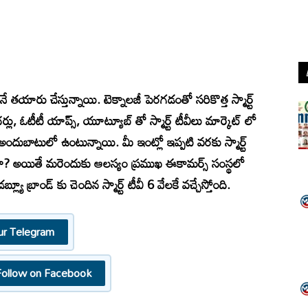
వీలనే తయారు చేస్తున్నాయి. టెక్నాలజీ పెరగడంతో సరికొత్త స్మార్ట్
ర్లు, ఓటీటీ యాప్స్, యూట్యూబ్ తో స్మార్ట్ టీవీలు మార్కెట్ లో
 అందుబాటులో ఉంటున్నాయి. మీ ఇంట్లో ఇప్పటి వరకు స్మార్ట్
్నారా? అయితే మరెందుకు ఆలస్యం ప్రముఖ ఈకామర్స్ సంస్థలో
యూ బ్రాండ్ కు చెందిన స్మార్ట్ టీవీ 6 వేలకే వచ్చేస్తోంది.
ur Telegram
Follow on Facebook