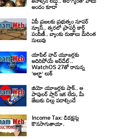
తినాల్సిన లడ్డు.. ఆరోగ్యంతో పాటు
అందం కూడా
ఏపీ ప్రజలకు ప్రభుత్వం సూపర్
న్యూస్.. త్వరలో ప్రాపర్టీ కార్డ్
పంపిణీ.. బ్యాంకు రుణాలు మరింత
సులువు
యాపిల్ వాచ్ యూజర్లకు
అదిరిపోయే అప్‌డేట్..
WatchOS 27తో రానున్న
‘అల్ట్రా’ లుక్
జియో యూజర్లకు షాక్.. ఆ
పాపులర్ ప్లాన్ ఇక లేదు, మీ
జేబుకు చిల్లు పడాల్సిందే
Income Tax: డిడక్షన్లు
కొనసాగుతాయా.