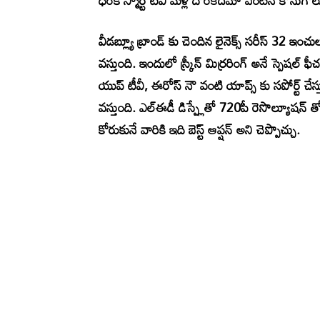
ధరకే స్మార్ట్ టీవీ మళ్లీ దొరకదేమో వెంటనే కొనుగ
వీడబ్ల్యూ బ్రాండ్ కు చెందిన లైనెక్స్ సరీస్ 32 ఇంచుల
వస్తుంది. ఇందులో స్క్రీన్ మిర్రరింగ్ అనే స్పెషల్ ఫీ
యుప్ టీవీ, ఈరోస్ నౌ వంటి యాప్స్ కు సపోర్ట్ చేస్త
వస్తుంది. ఎల్ఈడీ డిస్ప్లేతో 720పీ రెసొల్యూషన్ తో 
కోరుకునే వారికి ఇది బెస్ట్ ఆప్షన్ అని చెప్పొచ్చు.