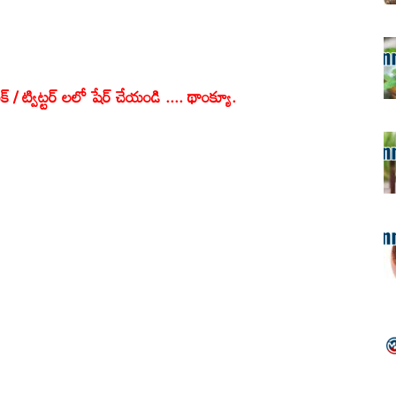
క్ / ట్విట్టర్ లలో షేర్ చేయండి .... థాంక్యూ.