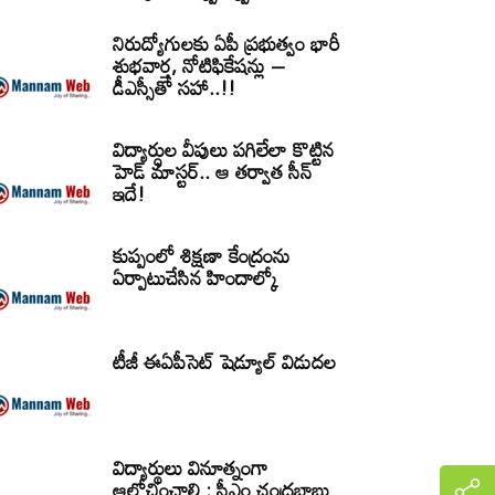
నిరుద్యోగులకు ఏపీ ప్రభుత్వం భారీ
శుభవార్త, నోటిఫికేషన్లు –
డీఎస్సీతో సహా..!!
విద్యార్ధుల వీపులు పగిలేలా కొట్టిన
హెడ్ మాస్టర్.. ఆ తర్వాత సీన్‌
ఇదే!
కుప్పంలో శిక్షణా కేంద్రంను
ఏర్పాటుచేసిన హిందాల్కో
టీజీ ఈఏపీసెట్‌ షెడ్యూల్‌ విడుదల
విద్యార్థులు వినూత్నంగా
ఆలోచించాలి : సీఎం చంద్రబాబు