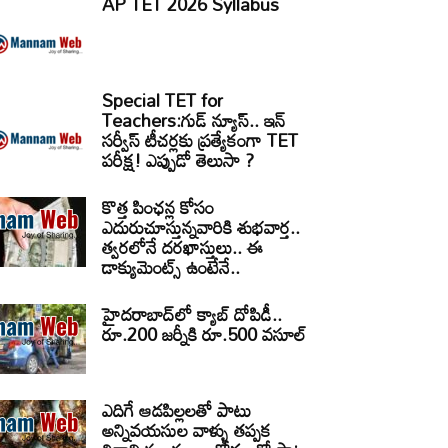
AP TET 2026 Syllabus
Special TET for
Teachers:గుడ్ న్యూస్.. ఇన్
సర్వీస్ టీచర్లకు ప్రత్యేకంగా TET
పరీక్ష! ఎప్పుడో తెలుసా ?
కొత్త పింఛన్ల కోసం
ఎదురుచూస్తున్నవారికి శుభవార్త..
త్వరలోనే దరఖాస్తులు.. ఈ
డాక్యుమెంట్స్ ఉంటేనే..
హైదరాబాద్‌లో క్యాబ్‌ దోపిడీ..
రూ.200 జర్నీకి రూ.500 వసూల్
ఎదిగే ఆడపిల్లలతో పాటు
అన్నివయసుల వాళ్ళు తప్పక