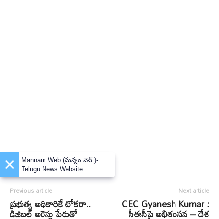
×
Mannam Web (మన్నం వెబ్ )-
Telugu News Website
Previous article
Next article
ప్రభుత్వ అధికారికే టోకరా..
CEC Gyanesh Kumar :
డిజిటల్‌ అరెస్టు పేరుతో
సీఈసీపై అభిశంసన – దేశ