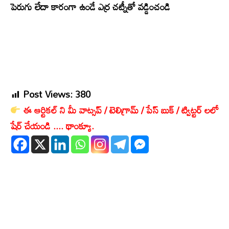
పెరుగు లేదా కారంగా ఉండే ఎర్ర చట్నీతో వడ్డించండి
Post Views:
380
ఈ ఆర్టికల్ ని మీ వాట్సప్ / టెలిగ్రామ్ / పేస్ బుక్ / ట్విట్టర్ లలో
షేర్ చేయండి .... థాంక్యూ.