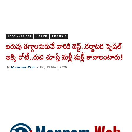
Food - Recipes
Health
Lifestyle
బరువు తగ్గాలనుకునే వారికి బెస్ట్..కర్ణాటక స్పెషల్
అక్కి రోటీ..రుచి చూస్తే మళ్లీ మళ్లీ కావాలంటారు!
By
Mannam Web
-
Fri, 13 Mar, 2026