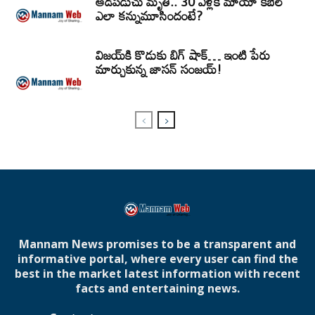
ఆడపడుచు మృతి.. 30 ఏళ్లకే మాయా కిబెల్
ఎలా కన్నుమూసిందంటే?
విజయ్‌కి కొడుకు బిగ్ షాక్… ఇంటి పేరు
మార్చుకున్న జాసన్ సంజయ్!
Mannam News promises to be a transparent and
informative portal, where every user can find the
best in the market latest information with recent
facts and entertaining news.