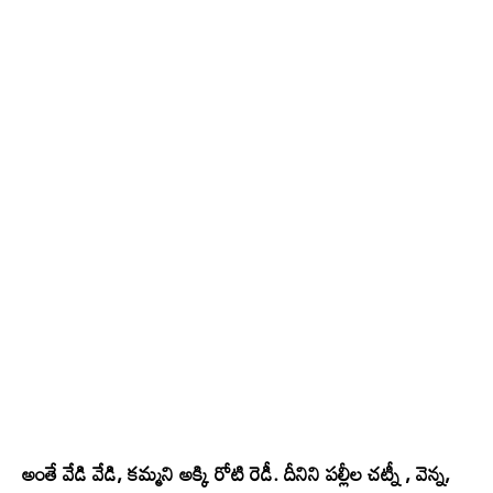
అంతే వేడి వేడి, కమ్మని అక్కి రోటి రెడీ. దీనిని పల్లీల చట్నీ , వెన్న,