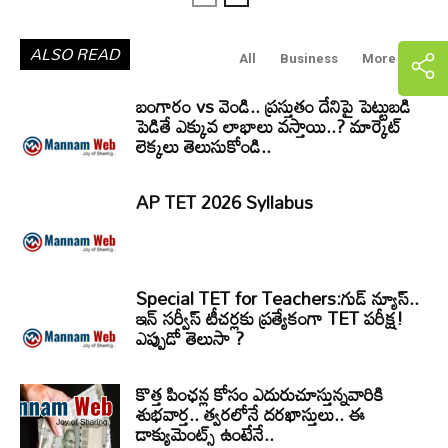
ALSO READ
All
Business
More
బంగారం vs వెండి.. ప్రస్తుతం దేనిపై పెట్టుబడి
పెడితే ఎక్కువ లాభాలు వస్తాయి..? మార్కెట్
లెక్కలు తెలుసుకోండి..
AP TET 2026 Syllabus
Special TET for Teachers:గుడ్ న్యూస్..
ఇన్ సర్వీస్ టీచర్లకు ప్రత్యేకంగా TET పరీక్ష!
ఎప్పుడో తెలుసా ?
కొత్త పింఛన్ల కోసం ఎదురుచూస్తున్నవారికి
శుభవార్త.. త్వరలోనే దరఖాస్తులు.. ఈ
డాక్యుమెంట్స్ ఉంటేనే..