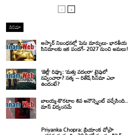
సినిమా
ఆస్కార్ నిబంధనల్లో పెను మార్పులు- భారతీయ
సినిమాలకు ఇక పండగే- 2027 నుంచి అమలు!
‘జెట్లీ’ రివ్యూ: ‘మత్తు వదలరా’ టైపులో
నవ్వించారా? సత్య – రితేష్ సినిమా ఎలా
ఉందంటే?
బాలయ్య-కొరటాల శివ అనౌన్స్మెంట్ వచ్చేసింది..
మాస్ విద్వంసమే
Priyanka Chopra: ప్రియాంక చోప్రా