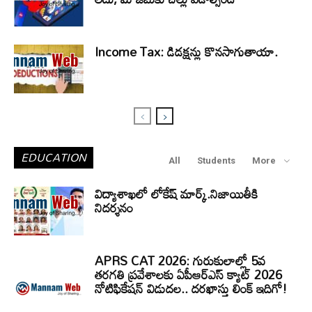
Income Tax: డిడక్షన్లు కొనసాగుతాయా.
EDUCATION
All
Students
More
విద్యాశాఖలో లోకేష్ మార్క్.నిజాయితీకి
నిదర్శనం
APRS CAT 2026: గురుకులాల్లో 5వ
తరగతి ప్రవేశాలకు ఏపీఆర్‌ఎస్‌ క్యాట్‌ 2026
నోటిఫికేషన్‌ విడుదల.. దరఖాస్తు లింక్‌ ఇదిగో!