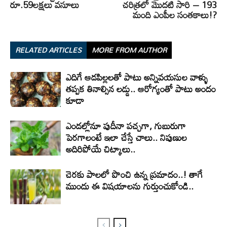
రూ.59లక్షలు వసూలు
చరిత్రలో మొదటి సారి – 193
మంది ఎంపీల సంతకాలు!?
RELATED ARTICLES
MORE FROM AUTHOR
ఎదిగే ఆడపిల్లలతో పాటు అన్నివయసుల వాళ్ళు
తప్పక తినాల్సిన లడ్డు.. ఆరోగ్యంతో పాటు అందం
కూడా
ఎండల్లోనూ పుదీనా పచ్చగా, గుబురుగా
పెరగాలంటే ఇలా చేస్తే చాలు.. నిపుణుల
అదిరిపోయే చిట్కాలు..
చెరకు పాలలో పొంచి ఉన్న ప్రమాదం..! తాగే
ముందు ఈ విషయాలను గుర్తుంచుకోండి..