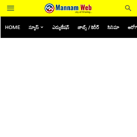
HOME
న్యూస్
ఎడ్యుకేషన్
జాబ్స్ / కెరీర్
సినిమా
ఆరోగ