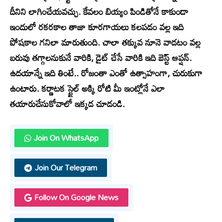
దీనిని లాగించేయవచ్చు. కేవలం బియ్యం పిండితోనే కాకుండా
ఇందులో రకరకాల తాజా కూరగాయలు కలపడం వల్ల ఇది
పోషకాల గనిలా మారుతుంది. చాలా తక్కువ నూనె వాడటం వల్ల
బరువు తగ్గాలనుకునే వారికి, డైట్ చేసే వారికి ఇది బెస్ట్ ఆప్షన్.
ఉదయాన్నే ఇది తింటే.. రోజంతా ఎంతో ఉత్సాహంగా, చురుకుగా
ఉంటారు. కర్ణాటక స్టైల్ అక్కి రోటి మీ ఇంట్లోనే ఎలా
తయారుచేసుకోవాలో ఇక్కడ చూడండి.
Join On WhatsApp
Join Our Telegram
Follow On Google News