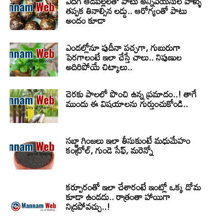
ఎదిగే ఆడపిల్లలతో పాటు అన్నివయసుల వాళ్ళు
తప్పక తినాల్సిన లడ్డు.. ఆరోగ్యంతో పాటు
అందం కూడా
ఎండల్లోనూ పుదీనా పచ్చగా, గుబురుగా
పెరగాలంటే ఇలా చేస్తే చాలు.. నిపుణుల
అదిరిపోయే చిట్కాలు..
చెరకు పాలలో పొంచి ఉన్న ప్రమాదం..! తాగే
ముందు ఈ విషయాలను గుర్తుంచుకోండి..
సబ్జా గింజలు ఇలా తీసుకుంటే మధుమేహం
కంట్రోల్, గుండె సేఫ్, మరెన్నో
కర్పూరంతో ఇలా చేశారంటే ఇంట్లో ఒక్క దోమ
కూడా ఉండదు.. రాత్రంతా హాయిగా
నిద్రపోవచ్చు..!