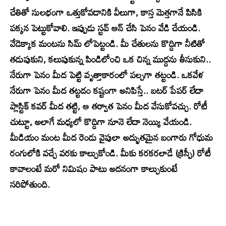
చేతితో సులభంగా ఒత్తుకోవడానికి వీలుగా, కాస్త మెత్తగానే పిసికి
పక్కన పెట్టుకోవాలి. ఇప్పుడు స్టవ్ ఆన్ చేసి పెనం వేడి చేయండి.
వేడెక్కాక మంటను సిమ్‌ లోపెట్టండి. మీ చేతులను కొద్దిగా నీటితో
తడుపుకుని, కలుపుకున్న పిండిలోంచి ఒక చిన్న ముద్దను తీసుకుని..
నేరుగా పెనం మీద పెట్టి వృత్తాకారంలో పల్చగా తట్టండి. ఒకవేళ
నేరుగా పెనం మీద తట్టడం కష్టంగా అనిపిస్తే.. బటర్ పేపర్ లేదా
ప్లాస్టిక్ కవర్ మీద తట్టి, ఆ తర్వాత పెనం మీద వేసుకోవచ్చు. రోటీ
చుట్టూ, అలాగే మధ్యలో కొద్దిగా నూనె లేదా నెయ్యి వేయండి.
మీడియం మంట మీద రెండు వైపులా అద్భుతమైన బంగారు గోధుమ
రంగులోకి వచ్చే వరకు కాల్చుకోండి. మీకు కరకరలాడే (క్రిస్పీ) రోటీ
కావాలంటే మరో నిమిషం పాటు అదనంగా కాల్చుకుంటే
సరిపోతుంది.