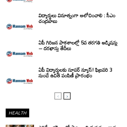
విద్యార్థులు వినూత్నంగా ఆలోచించాలి : సీఎం
చంద్రబాబు
ఏపీ గిరిజన పాఠశాలల్లో 5వ తరగతి అడ్మిషన్లు
– దరఖాస్తు తేదీలు
ఏపీ విద్యార్థులకు సూపర్ న్యూస్! ఫిబ్రవరి 3
నుంచే ఉచిత పంపిణీ ప్రారంభం
HEALTH