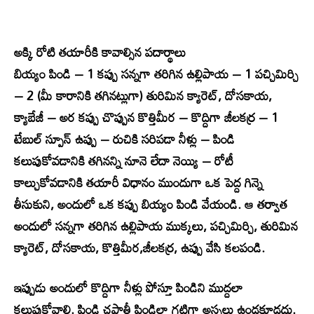
అక్కి రోటి తయారీకి కావాల్సిన పదార్థాలు
బియ్యం పిండి – 1 కప్పు సన్నగా తరిగిన ఉల్లిపాయ – 1 పచ్చిమిర్చి
– 2 (మీ కారానికి తగినట్లుగా) తురిమిన క్యారెట్, దోసకాయ,
క్యాబేజీ – అర కప్పు చొప్పున కొత్తిమీర – కొద్దిగా జీలకర్ర – 1
టేబుల్ స్పూన్ ఉప్పు – రుచికి సరిపడా నీళ్లు – పిండి
కలుపుకోవడానికి తగినన్ని నూనె లేదా నెయ్యి – రోటీ
కాల్చుకోవడానికి తయారీ విధానం ముందుగా ఒక పెద్ద గిన్నె
తీసుకుని, అందులో ఒక కప్పు బియ్యం పిండి వేయండి. ఆ తర్వాత
అందులో సన్నగా తరిగిన ఉల్లిపాయ ముక్కలు, పచ్చిమిర్చి, తురిమిన
క్యారెట్, దోసకాయ, కొత్తిమీర,జీలకర్ర, ఉప్పు వేసి కలపండి.
ఇప్పుడు అందులో కొద్దిగా నీళ్లు పోస్తూ పిండిని ముద్దలా
కలుపుకోవాలి. పిండి చపాతీ పిండిలా గట్టిగా అస్సలు ఉండకూడదు.