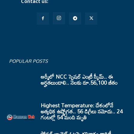
Contact us:
mannamnews@gmail.com
POPULAR POSTS
ఆర్మీలో NCC స్పెషల్ ఎంట్రీ స్కీమ్.. ఈ
అర్హతలుండాలి.. నెలకు రూ.56,100 జీతం
Highest Temperature: దేశంలోనే
అత్యధిక ఉష్ణోగ్రత.. 56 డిగ్రీలు నమోదు.. 24
గంటల్లో 54 మంది మృతి