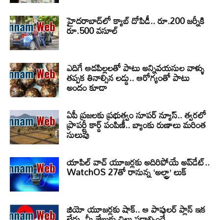
హైదరాబాద్‌లో క్యాబ్‌ దోపిడీ.. రూ.200 జర్నీకి
రూ.500 వసూల్
ఎదిగే ఆడపిల్లలతో పాటు అన్నివయసుల వాళ్ళు
తప్పక తినాల్సిన లడ్డు.. ఆరోగ్యంతో పాటు
అందం కూడా
ఏపీ ప్రజలకు ప్రభుత్వం సూపర్ న్యూస్.. త్వరలో
ప్రాపర్టీ కార్డ్ పంపిణీ.. బ్యాంకు రుణాలు మరింత
సులువు
యాపిల్ వాచ్ యూజర్లకు అదిరిపోయే అప్‌డేట్..
WatchOS 27తో రానున్న ‘అల్ట్రా’ లుక్
జియో యూజర్లకు షాక్.. ఆ పాపులర్ ప్లాన్ ఇక
లేదు, మీ జేబుకు చిల్లు పడాల్సిందే