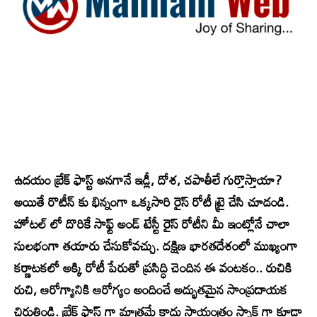
ఉదయం బ్రేక్ ఫాస్ట్ అనగానే ఇడ్లీ, దోశ, చపాతీలే గుర్తొస్తాయా?
అయితే రొటీన్ కు భిన్నంగా ఒక్కసారి రైస్ రోటీ ట్రై చేసి చూడండి.
హోటల్‌ లో దొరికే సాఫ్ట్ అండ్ టేస్టీ రైస్ రోటీని మీ ఇంట్లోనే చాలా
సులభంగా తయారు చేసుకోవచ్చు. దక్షిణ భారతదేశంలో ముఖ్యంగా
కర్ణాటకలో అక్కి రోటీ పేరుతో ప్రసిద్ధి చెందిన ఈ వంటకం.. రుచికి
రుచి, ఆరోగ్యానికి ఆరోగ్యం అందించే అద్భుతమైన సాంప్రదాయక
చిరుతిండి. బ్రేక్‌ ఫాస్ట్‌ గా మాత్రమే కాదు సాయంత్రం స్నాక్‌ గా కూడా