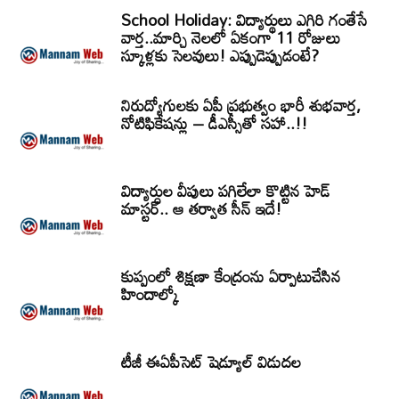
School Holiday: విద్యార్థులు ఎగిరి గంతేసే
వార్త..మార్చి నెలలో ఏకంగా 11 రోజులు
స్కూళ్లకు సెలవులు! ఎప్పుడెప్పుడంటే?
నిరుద్యోగులకు ఏపీ ప్రభుత్వం భారీ శుభవార్త,
నోటిఫికేషన్లు – డీఎస్సీతో సహా..!!
విద్యార్ధుల వీపులు పగిలేలా కొట్టిన హెడ్
మాస్టర్.. ఆ తర్వాత సీన్‌ ఇదే!
కుప్పంలో శిక్షణా కేంద్రంను ఏర్పాటుచేసిన
హిందాల్కో
టీజీ ఈఏపీసెట్‌ షెడ్యూల్‌ విడుదల