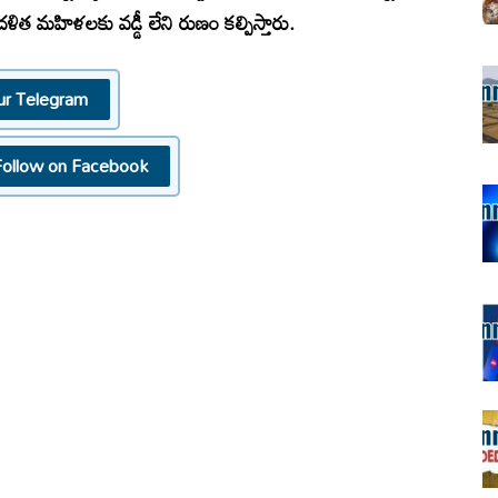
ిత మ‌హిళ‌ల‌కు వ‌డ్డీ లేని రుణం క‌ల్పిస్తారు.
ur Telegram
Follow on Facebook