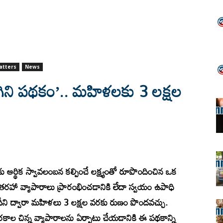
atters
News
ోగిని పథకం’.. మహిళలకు 3 లక్షల
ు ఆర్థిక స్వావలంబన కల్పించే లక్ష్యంతో రూపొందించిన ఒక
తరహా వ్యాపారాలు ప్రారంభించడానికి లేదా స్వయం ఉపాధి
ీని ద్వారా మహిళలు 3 లక్షల వరకు రుణం పొందవచ్చు.
కాల చిన్న వ్యాపారాలను ఏర్పాటు చేయడానికి ఈ పథకాన్ని