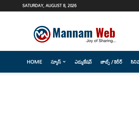
SATURDAY, AUGUST 8, 2026
Mannam
Web
(మన్నం
వెబ్
)-
Telugu
HOME
న్యూస్
ఎడ్యుకేషన్
జాబ్స్ / కెరీర్
సిని
News
Website