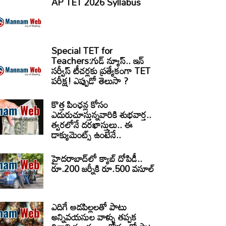
AP TET 2026 Syllabus
Special TET for
Teachers:గుడ్ న్యూస్.. ఇన్
సర్వీస్ టీచర్లకు ప్రత్యేకంగా TET
పరీక్ష! ఎప్పుడో తెలుసా ?
కొత్త పింఛన్ల కోసం
ఎదురుచూస్తున్నవారికి శుభవార్త..
త్వరలోనే దరఖాస్తులు.. ఈ
డాక్యుమెంట్స్ ఉంటేనే..
హైదరాబాద్‌లో క్యాబ్‌ దోపిడీ..
రూ.200 జర్నీకి రూ.500 వసూల్
ఎదిగే ఆడపిల్లలతో పాటు
అన్నివయసుల వాళ్ళు తప్పక