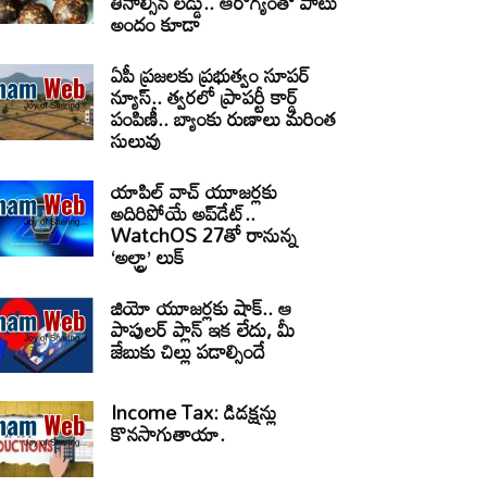
తినాల్సిన లడ్డు.. ఆరోగ్యంతో పాటు
అందం కూడా
ఏపీ ప్రజలకు ప్రభుత్వం సూపర్
న్యూస్.. త్వరలో ప్రాపర్టీ కార్డ్
పంపిణీ.. బ్యాంకు రుణాలు మరింత
సులువు
యాపిల్ వాచ్ యూజర్లకు
అదిరిపోయే అప్‌డేట్..
WatchOS 27తో రానున్న
‘అల్ట్రా’ లుక్
జియో యూజర్లకు షాక్.. ఆ
పాపులర్ ప్లాన్ ఇక లేదు, మీ
జేబుకు చిల్లు పడాల్సిందే
Income Tax: డిడక్షన్లు
కొనసాగుతాయా.