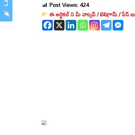
Post Views:
424
ఈ ఆర్టికల్ ని మీ వాట్సప్ / టెలిగ్రామ్ / పేస్ బు