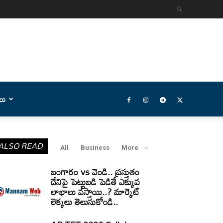
లు
ALSO READ
All
Business
More
బంగారం vs వెండి.. ప్రస్తుతం
దేనిపై పెట్టుబడి పెడితే ఎక్కువ
లాభాలు వస్తాయి..? మార్కెట్
లెక్కలు తెలుసుకోండి..