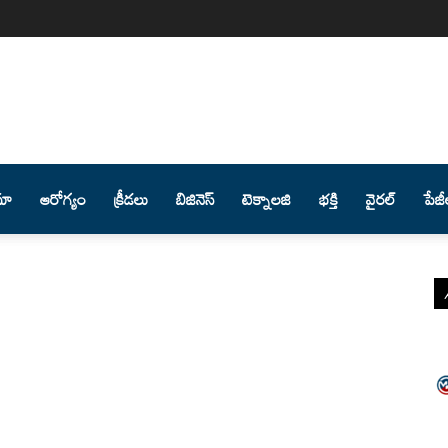
మా
ఆరోగ్యం
క్రీడలు
బిజినెస్
టెక్నాలజి
భక్తి
వైరల్
పేజీ