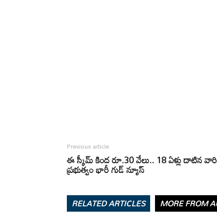
Previous article
ఈ స్కీమ్ కింద రూ.30 వేలు.. 18 ఏళ్లు దాటిన వారి
ప్రభుత్వం భారీ గుడ్ న్యూస్
RELATED ARTICLES
MORE FROM A