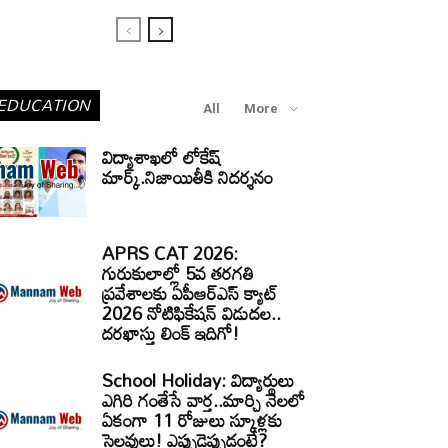
EDUCATION
All
More
విద్యాశాఖలో లోకేష్
మార్క్.నిజాయితీకి నిదర్శనం
APRS CAT 2026:
గురుకులాల్లో 5వ తరగతి
ప్రవేశాలకు ఏపీఆర్‌ఎస్‌ క్యాట్‌
2026 నోటిఫికేషన్‌ విడుదల..
దరఖాస్తు లింక్‌ ఇదిగో!
School Holiday: విద్యార్థులు
ఎగిరి గంతేసే వార్త..మార్చి నెలలో
ఏకంగా 11 రోజులు స్కూళ్లకు
సెలవులు! ఎప్పుడెప్పుడంటే?