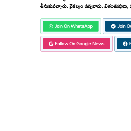
తీసుకువచ్చారు. వైక‌ల్యం ఉన్న‌వారు, వితంతువులు, ద‌ళ
Join On WhatsApp
Join O
Follow On Google News