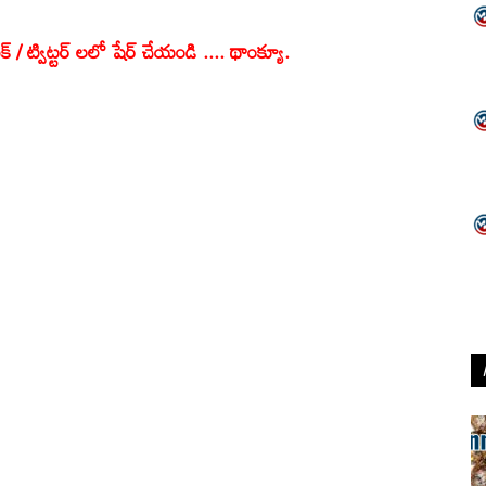
క్ / ట్విట్టర్ లలో షేర్ చేయండి .... థాంక్యూ.