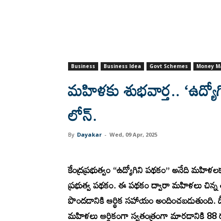
Business
Business Idea
Govt Schemes
Money M
మహిళకు శుభవార్త.. ‘ఉద్య
లోన్.
By
Dayakar
-
Wed, 09 Apr, 2025
కేంద్రప్రభుత్వం “ఉద్యోగిని పథకం” అనేది మహిళలక
ప్రభుత్వ పథకం. ఈ పథకం ద్వారా మహిళలు చిన్న 
పొందడానికి ఆర్థిక సహాయం అందించబడుతుంది. ద
మహిళలు ఆర్థికంగా స్వతంత్రంగా మారడానికి 88 ర