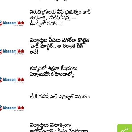
నిరుద్యోగులకు ఏపీ ప్రభుత్వం భారీ
శుభవార్త, నోటిఫికేషన్లు –
డీఎస్సీతో సహా..!!
విద్యార్ధుల వీపులు పగిలేలా కొట్టిన
హెడ్ మాస్టర్.. ఆ తర్వాత సీన్‌
ఇదే!
కుప్పంలో శిక్షణా కేంద్రంను
ఏర్పాటుచేసిన హిందాల్కో
టీజీ ఈఏపీసెట్‌ షెడ్యూల్‌ విడుదల
విద్యార్థులు వినూత్నంగా
ఆలోచించాలి : సీఎం చంద్రబాబు