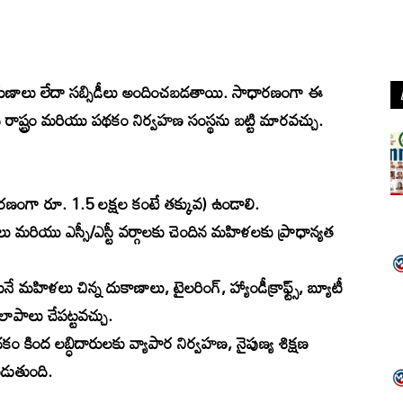
 రుణాలు లేదా సబ్సిడీలు అందించబడతాయి. సాధారణంగా ఈ
రాష్ట్రం మరియు పథకం నిర్వహణ సంస్థను బట్టి మారవచ్చు.
ధారణంగా రూ. 1.5 లక్షల కంటే తక్కువ) ఉండాలి.
మరియు ఎస్సీ/ఎస్టీ వర్గాలకు చెందిన మహిళలకు ప్రాధాన్యత
మహిళలు చిన్న దుకాణాలు, టైలరింగ్, హ్యాండీక్రాఫ్ట్స్, బ్యూటీ
లాపాలు చేపట్టవచ్చు.
పథకం కింద లబ్ధిదారులకు వ్యాపార నిర్వహణ, నైపుణ్య శిక్షణ
డుతుంది.