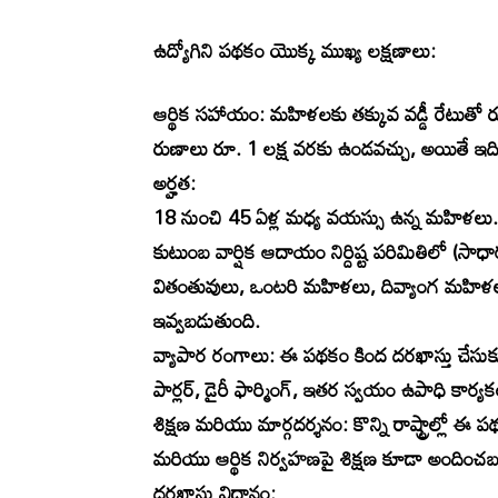
ఉద్యోగిని పథకం యొక్క ముఖ్య లక్షణాలు:
ఆర్థిక సహాయం: మహిళలకు తక్కువ వడ్డీ రేటుతో
రుణాలు రూ. 1 లక్ష వరకు ఉండవచ్చు, అయితే ఇది 
అర్హత:
18 నుంచి 45 ఏళ్ల మధ్య వయస్సు ఉన్న మహిళలు.
కుటుంబ వార్షిక ఆదాయం నిర్దిష్ట పరిమితిలో (సా
వితంతువులు, ఒంటరి మహిళలు, దివ్యాంగ మహిళలు 
ఇవ్వబడుతుంది.
వ్యాపార రంగాలు: ఈ పథకం కింద దరఖాస్తు చేసుకునే 
పార్లర్, డైరీ ఫార్మింగ్, ఇతర స్వయం ఉపాధి కార్యక
శిక్షణ మరియు మార్గదర్శనం: కొన్ని రాష్ట్రాల్లో ఈ 
మరియు ఆర్థిక నిర్వహణపై శిక్షణ కూడా అందించబ
దరఖాస్తు విధానం: