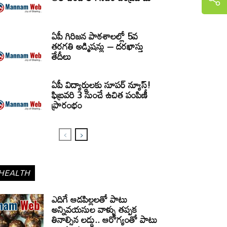
ఏపీ గిరిజన పాఠశాలల్లో 5వ
తరగతి అడ్మిషన్లు – దరఖాస్తు
తేదీలు
ఏపీ విద్యార్థులకు సూపర్ న్యూస్!
ఫిబ్రవరి 3 నుంచే ఉచిత పంపిణీ
ప్రారంభం
HEALTH
ఎదిగే ఆడపిల్లలతో పాటు
అన్నివయసుల వాళ్ళు తప్పక
తినాల్సిన లడ్డు.. ఆరోగ్యంతో పాటు