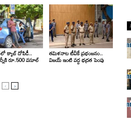
ో క్యాబ్‌ దోపిడీ..
తమిళనాట టీవీకే ప్రభంజనం..
్నీకి రూ.500 వసూల్
విజయ్ ఇంటి వద్ద భద్రత పెంపు