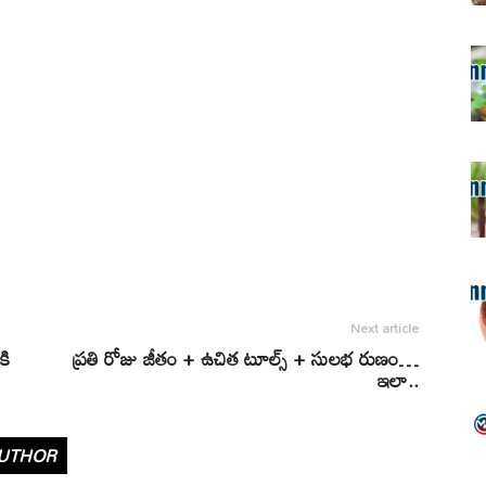
Next article
కి
ప్రతి రోజు జీతం + ఉచిత టూల్స్ + సులభ రుణం…
ఇలా..
UTHOR