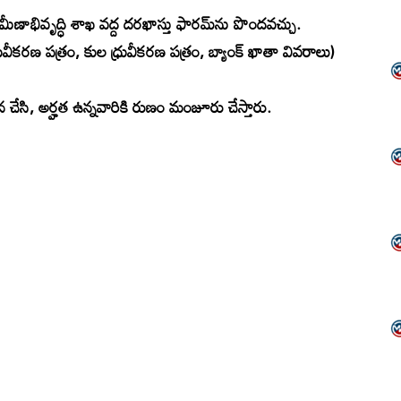
మీణాభివృద్ధి శాఖ వద్ద దరఖాస్తు ఫారమ్‌ను పొందవచ్చు.
ువీకరణ పత్రం, కుల ధ్రువీకరణ పత్రం, బ్యాంక్ ఖాతా వివరాలు)
 చేసి, అర్హత ఉన్నవారికి రుణం మంజూరు చేస్తారు.