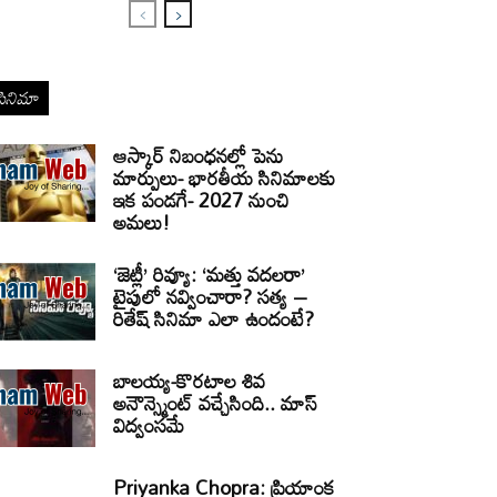
సినిమా
ఆస్కార్ నిబంధనల్లో పెను
మార్పులు- భారతీయ సినిమాలకు
ఇక పండగే- 2027 నుంచి
అమలు!
‘జెట్లీ’ రివ్యూ: ‘మత్తు వదలరా’
టైపులో నవ్వించారా? సత్య –
రితేష్ సినిమా ఎలా ఉందంటే?
బాలయ్య-కొరటాల శివ
అనౌన్స్మెంట్ వచ్చేసింది.. మాస్
విద్వంసమే
Priyanka Chopra: ప్రియాంక