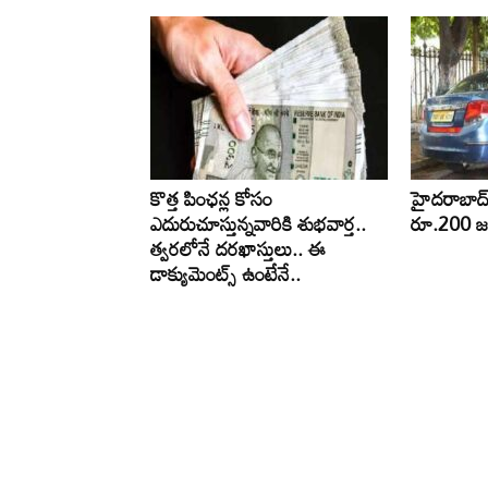
కొత్త పింఛన్ల కోసం
హైదరాబాద్‌ల
ఎదురుచూస్తున్నవారికి శుభవార్త..
రూ.200 జర
త్వరలోనే దరఖాస్తులు.. ఈ
డాక్యుమెంట్స్ ఉంటేనే..