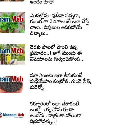
అందం కూడా
ఎండల్లోనూ పుదీనా పచ్చగా,
గుబురుగా పెరగాలంటే ఇలా చేస్తే
చాలు.. నిపుణుల అదిరిపోయే
చిట్కాలు..
చెరకు పాలలో పొంచి ఉన్న
ప్రమాదం..! తాగే ముందు ఈ
విషయాలను గుర్తుంచుకోండి..
సబ్జా గింజలు ఇలా తీసుకుంటే
మధుమేహం కంట్రోల్, గుండె సేఫ్,
మరెన్నో
కర్పూరంతో ఇలా చేశారంటే
ఇంట్లో ఒక్క దోమ కూడా
ఉండదు.. రాత్రంతా హాయిగా
నిద్రపోవచ్చు..!