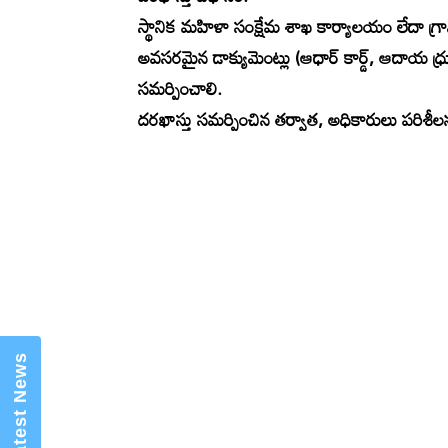
స్థానిక మహిళా సంక్షేమ శాఖ కార్యాలయం లేదా గ్రా
అవసరమైన డాక్యుమెంట్లు (ఆధార్ కార్డ్, ఆదాయ ధ్ర
సమర్పించాలి.
దరఖాస్తు సమర్పించిన తర్వాత, అధికారులు పరిశీలన
×
Mannam Web (మన్నం వెబ్ )- Telugu
News Website