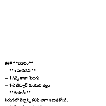
### **విధానం**
– **కావలసినవి:**
– 1 గిన్నె తాజా పెరుగు
– 1-2 టీస్పూన్ తురిమిన బెల్లం
– **తయారీ:**
పెరుగులో బెల్లాన్ని కలిపి బాగా కలుపుకోండి.