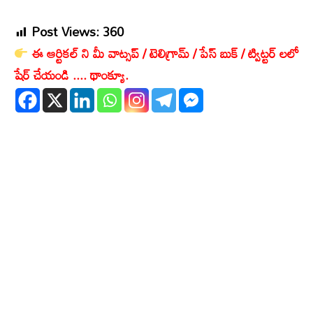
Post Views:
360
ఈ ఆర్టికల్ ని మీ వాట్సప్ / టెలిగ్రామ్ / పేస్ బుక్ / ట్విట్టర్ లలో
షేర్ చేయండి .... థాంక్యూ.