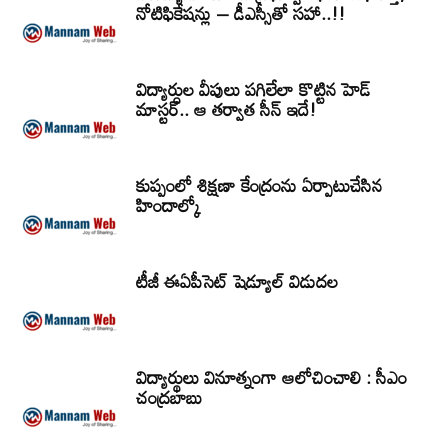
నోటిఫికేషన్లు – డీఎస్సీతో సహా..!!
విద్యార్ధుల వీపులు పగిలేలా కొట్టిన హెడ్
మాస్టర్.. ఆ తర్వాత సీన్‌ ఇదే!
కుప్పంలో శిక్షణా కేంద్రంను ఏర్పాటుచేసిన
హిందాల్కో
టీజీ ఈఏపీసెట్‌ షెడ్యూల్‌ విడుదల
విద్యార్థులు వినూత్నంగా ఆలోచించాలి : సీఎం
చంద్రబాబు