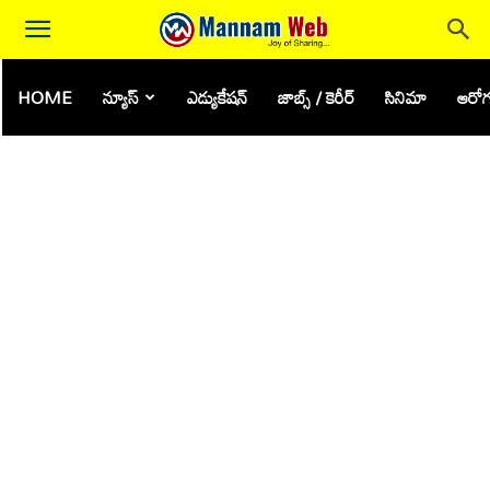
HOME
న్యూస్
ఎడ్యుకేషన్
జాబ్స్ / కెరీర్
సినిమా
ఆరోగ