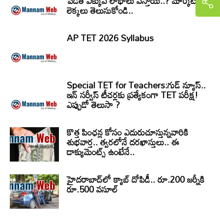
పెడితే ఎక్కువ లాభాలు వస్తాయి..? మార్కెట్
లెక్కలు తెలుసుకోండి..
AP TET 2026 Syllabus
Special TET for Teachers:గుడ్ న్యూస్..
ఇన్ సర్వీస్ టీచర్లకు ప్రత్యేకంగా TET పరీక్ష!
ఎప్పుడో తెలుసా ?
కొత్త పింఛన్ల కోసం ఎదురుచూస్తున్నవారికి
శుభవార్త.. త్వరలోనే దరఖాస్తులు.. ఈ
డాక్యుమెంట్స్ ఉంటేనే..
హైదరాబాద్‌లో క్యాబ్‌ దోపిడీ.. రూ.200 జర్నీకి
రూ.500 వసూల్