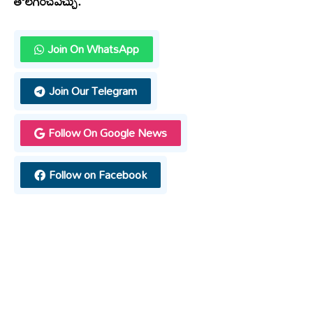
తొలగించవచ్చు.
Join On WhatsApp
Join Our Telegram
Follow On Google News
Follow on Facebook