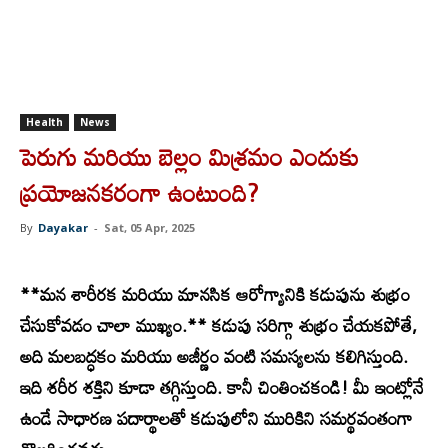
Health
News
పెరుగు మరియు బెల్లం మిశ్రమం ఎందుకు
ప్రయోజనకరంగా ఉంటుంది?
By
Dayakar
-
Sat, 05 Apr, 2025
**మన శారీరక మరియు మానసిక ఆరోగ్యానికి కడుపును శుభ్రం
చేసుకోవడం చాలా ముఖ్యం.** కడుపు సరిగ్గా శుభ్రం చేయకపోతే,
అది మలబద్ధకం మరియు అజీర్ణం వంటి సమస్యలను కలిగిస్తుంది.
ఇది శరీర శక్తిని కూడా తగ్గిస్తుంది. కానీ చింతించకండి! మీ ఇంట్లోనే
ఉండే సాధారణ పదార్థాలతో కడుపులోని మురికిని సమర్థవంతంగా