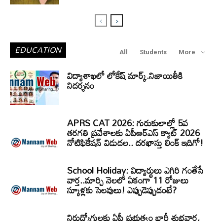
EDUCATION
All
Students
More
విద్యాశాఖలో లోకేష్ మార్క్.నిజాయితీకి
నిదర్శనం
APRS CAT 2026: గురుకులాల్లో 5వ
తరగతి ప్రవేశాలకు ఏపీఆర్‌ఎస్‌ క్యాట్‌ 2026
నోటిఫికేషన్‌ విడుదల.. దరఖాస్తు లింక్‌ ఇదిగో!
School Holiday: విద్యార్థులు ఎగిరి గంతేసే
వార్త..మార్చి నెలలో ఏకంగా 11 రోజులు
స్కూళ్లకు సెలవులు! ఎప్పుడెప్పుడంటే?
నిరుద్యోగులకు ఏపీ ప్రభుత్వం భారీ శుభవార్త,