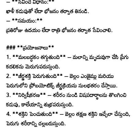
– **సేవించే విధానం:**
ఖాళీ కడుపుతో లేదా భోజనం తర్వాత తినండి.
– **సమయం:**
ప్రతిరోజు ఉదయం లేదా రాత్రి భోజనం తర్వాత సేవించాలి.
### **ప్రయోజనాలు**
1. **మలబద్ధకం తగ్గుతుంది** – మలాన్ని మృదువుగా చేసి ప్రేగు
కదలికను మెరుగుపరుస్తుంది.
2. **జీర్ణశక్తి పెరుగుతుంది** – బెల్లం ఎంజైమ్లు మరియు
పెరుగులోని ప్రోబయోటిక్స్ జీర్ణక్రియను సులభతరం చేస్తాయి.
3. **నిర్విషీకరణ** – శరీరం నుండి విషపదార్థాలను తొలగించి
కడుపు, కాలేయాన్ని శుభ్రపరుస్తుంది.
4. **శక్తిని పెంచుతుంది** – బెల్లం తక్షణ శక్తిని ఇచ్చేలా చేస్తుంది,
పెరుగు శరీరాన్ని చల్లబరుస్తుంది.