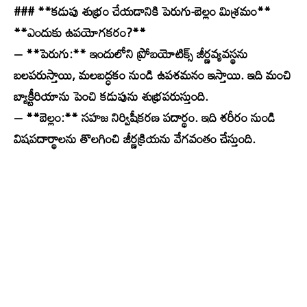
### **కడుపు శుభ్రం చేయడానికి పెరుగు-బెల్లం మిశ్రమం**
**ఎందుకు ఉపయోగకరం?**
– **పెరుగు:** ఇందులోని ప్రోబయోటిక్స్ జీర్ణవ్యవస్థను
బలపరుస్తాయి, మలబద్ధకం నుండి ఉపశమనం ఇస్తాయి. ఇది మంచి
బ్యాక్టీరియాను పెంచి కడుపును శుభ్రపరుస్తుంది.
– **బెల్లం:** సహజ నిర్విషీకరణ పదార్థం. ఇది శరీరం నుండి
విషపదార్థాలను తొలగించి జీర్ణక్రియను వేగవంతం చేస్తుంది.