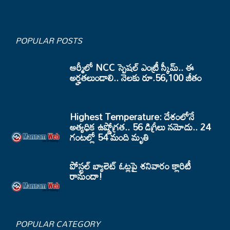
POPULAR POSTS
ఆర్మీలో NCC స్పెషల్ ఎంట్రీ స్కీమ్.. ఈ
అర్హతలుండాలి.. నెలకు రూ.56,100 జీతం
Highest Temperature: దేశంలోనే
అత్యధిక ఉష్ణోగ్రత.. 56 డిగ్రీలు నమోదు.. 24
గంటల్లో 54 మంది మృతి
పోస్టల్ బ్యాలెట్ ఓట్లపై శనివారం క్లారిటీ
రానుందా!
POPULAR CATEGORY