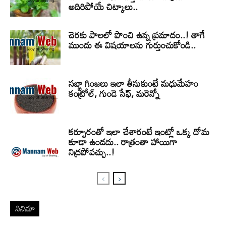
అదిరిపోయే చిట్కాలు..
చెరకు పాలలో పొంచి ఉన్న ప్రమాదం..! తాగే
ముందు ఈ విషయాలను గుర్తుంచుకోండి..
సబ్జా గింజలు ఇలా తీసుకుంటే మధుమేహం
కంట్రోల్, గుండె సేఫ్, మరెన్నో
కర్పూరంతో ఇలా చేశారంటే ఇంట్లో ఒక్క దోమ
కూడా ఉండదు.. రాత్రంతా హాయిగా
నిద్రపోవచ్చు..!
సినిమా