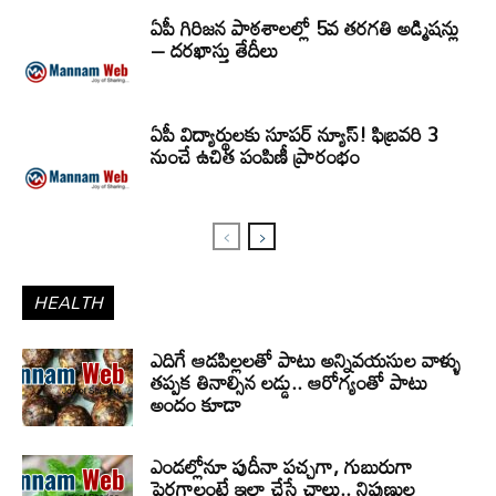
ఏపీ గిరిజన పాఠశాలల్లో 5వ తరగతి అడ్మిషన్లు
– దరఖాస్తు తేదీలు
ఏపీ విద్యార్థులకు సూపర్ న్యూస్! ఫిబ్రవరి 3
నుంచే ఉచిత పంపిణీ ప్రారంభం
HEALTH
ఎదిగే ఆడపిల్లలతో పాటు అన్నివయసుల వాళ్ళు
తప్పక తినాల్సిన లడ్డు.. ఆరోగ్యంతో పాటు
అందం కూడా
ఎండల్లోనూ పుదీనా పచ్చగా, గుబురుగా
పెరగాలంటే ఇలా చేస్తే చాలు.. నిపుణుల