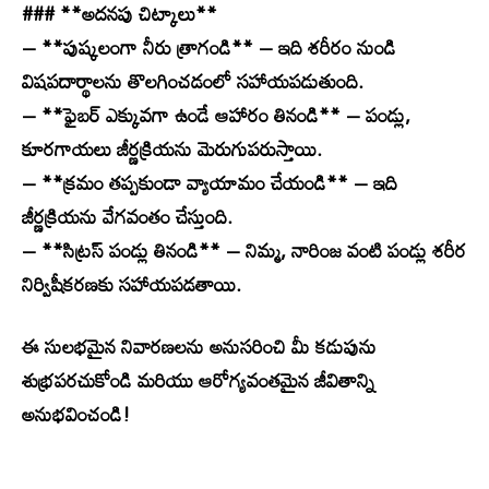
### **అదనపు చిట్కాలు**
– **పుష్కలంగా నీరు త్రాగండి** – ఇది శరీరం నుండి
విషపదార్థాలను తొలగించడంలో సహాయపడుతుంది.
– **ఫైబర్ ఎక్కువగా ఉండే ఆహారం తినండి** – పండ్లు,
కూరగాయలు జీర్ణక్రియను మెరుగుపరుస్తాయి.
– **క్రమం తప్పకుండా వ్యాయామం చేయండి** – ఇది
జీర్ణక్రియను వేగవంతం చేస్తుంది.
– **సిట్రస్ పండ్లు తినండి** – నిమ్మ, నారింజ వంటి పండ్లు శరీర
నిర్విషీకరణకు సహాయపడతాయి.
ఈ సులభమైన నివారణలను అనుసరించి మీ కడుపును
శుభ్రపరచుకోండి మరియు ఆరోగ్యవంతమైన జీవితాన్ని
అనుభవించండి!