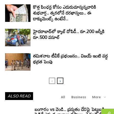
కొత్త పింఛన్ల కోసం ఎదురుచూస్తున్నవారికి
శుభవార్త.. త్వరలోనే దరఖాస్తులు.. ఈ
డాక్యుమెంట్స్ ఉంటేనే..
హైదరాబాద్‌లో క్యాబ్‌ దోపిడీ.. రూ.200 జర్నీకి
రూ.500 వసూల్
తమిళనాట టీవీకే ప్రభంజనం.. విజయ్ ఇంటి వద్ద
భద్రత పెంపు
ALSO READ
All
Business
More
బంగారం vs వెండి.. ప్రస్తుతం దేనిపై పెట్టుబడి