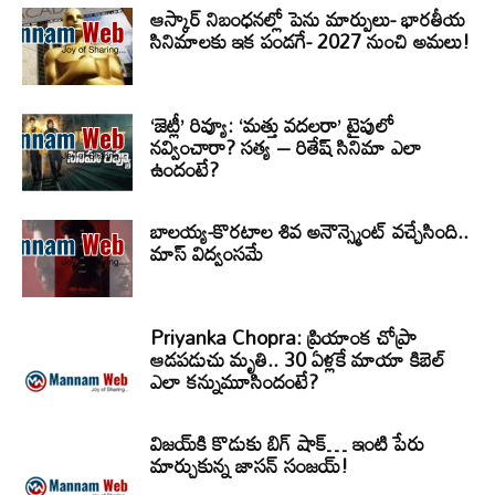
ఆస్కార్ నిబంధనల్లో పెను మార్పులు- భారతీయ
సినిమాలకు ఇక పండగే- 2027 నుంచి అమలు!
‘జెట్లీ’ రివ్యూ: ‘మత్తు వదలరా’ టైపులో
నవ్వించారా? సత్య – రితేష్ సినిమా ఎలా
ఉందంటే?
బాలయ్య-కొరటాల శివ అనౌన్స్మెంట్ వచ్చేసింది..
మాస్ విద్వంసమే
Priyanka Chopra: ప్రియాంక చోప్రా
ఆడపడుచు మృతి.. 30 ఏళ్లకే మాయా కిబెల్
ఎలా కన్నుమూసిందంటే?
విజయ్‌కి కొడుకు బిగ్ షాక్… ఇంటి పేరు
మార్చుకున్న జాసన్ సంజయ్!