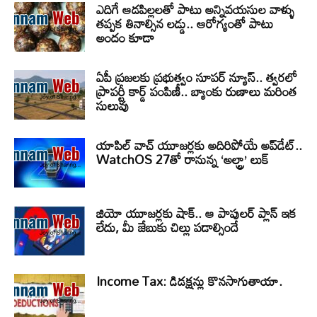
ఎదిగే ఆడపిల్లలతో పాటు అన్నివయసుల వాళ్ళు
తప్పక తినాల్సిన లడ్డు.. ఆరోగ్యంతో పాటు
అందం కూడా
ఏపీ ప్రజలకు ప్రభుత్వం సూపర్ న్యూస్.. త్వరలో
ప్రాపర్టీ కార్డ్ పంపిణీ.. బ్యాంకు రుణాలు మరింత
సులువు
యాపిల్ వాచ్ యూజర్లకు అదిరిపోయే అప్‌డేట్..
WatchOS 27తో రానున్న ‘అల్ట్రా’ లుక్
జియో యూజర్లకు షాక్.. ఆ పాపులర్ ప్లాన్ ఇక
లేదు, మీ జేబుకు చిల్లు పడాల్సిందే
Income Tax: డిడక్షన్లు కొనసాగుతాయా.