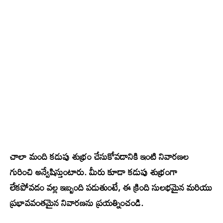
చాలా మంది కడుపు శుభ్రం చేసుకోవడానికి ఇంటి నివారణల
గురించి అన్వేషిస్తుంటారు. మీరు కూడా కడుపు శుభ్రంగా
లేకపోవడం వల్ల ఇబ్బంది పడుతుంటే, ఈ క్రింది సులభమైన మరియు
ప్రభావవంతమైన నివారణను ప్రయత్నించండి.