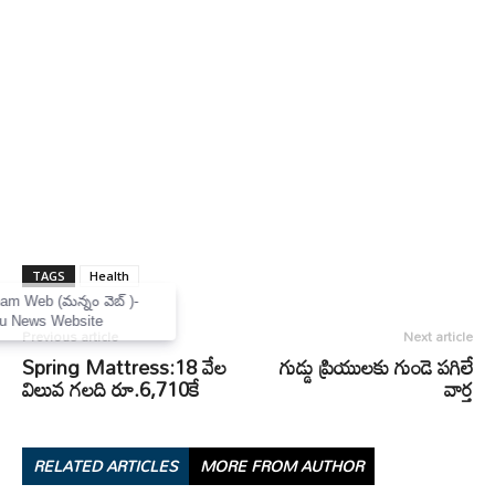
TAGS
Health
×
Mannam Web (మన్నం వెబ్ )-
Telugu News Website
Previous article
Next article
Spring Mattress:18 వేల
గుడ్డు ప్రియులకు గుండె పగిలే
విలువ గలది రూ.6,710కే
వార్త
RELATED ARTICLES
MORE FROM AUTHOR