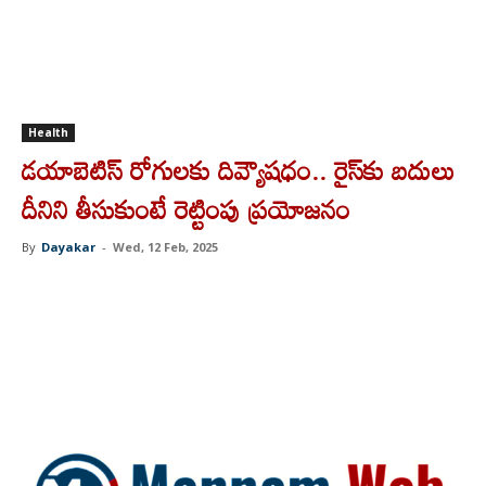
Health
డయాబెటిస్‌ రోగులకు దివ్యౌషధం.. రైస్‌కు బదులు
దీనిని తీసుకుంటే రెట్టింపు ప్రయోజనం
By
Dayakar
-
Wed, 12 Feb, 2025