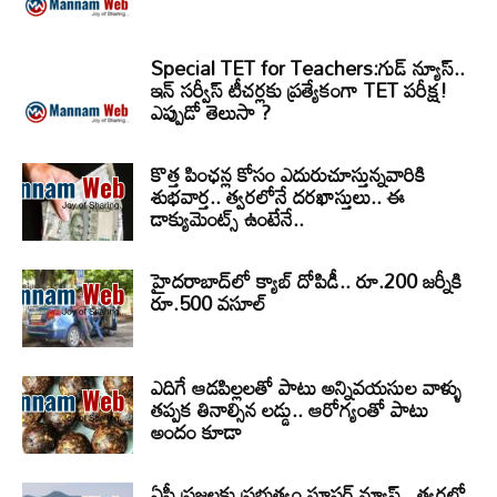
Special TET for Teachers:గుడ్ న్యూస్..
ఇన్ సర్వీస్ టీచర్లకు ప్రత్యేకంగా TET పరీక్ష!
ఎప్పుడో తెలుసా ?
కొత్త పింఛన్ల కోసం ఎదురుచూస్తున్నవారికి
శుభవార్త.. త్వరలోనే దరఖాస్తులు.. ఈ
డాక్యుమెంట్స్ ఉంటేనే..
హైదరాబాద్‌లో క్యాబ్‌ దోపిడీ.. రూ.200 జర్నీకి
రూ.500 వసూల్
ఎదిగే ఆడపిల్లలతో పాటు అన్నివయసుల వాళ్ళు
తప్పక తినాల్సిన లడ్డు.. ఆరోగ్యంతో పాటు
అందం కూడా
ఏపీ ప్రజలకు ప్రభుత్వం సూపర్ న్యూస్.. త్వరలో