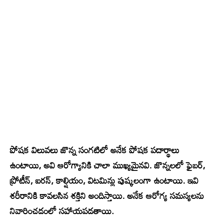
పోషక విలువలు జొన్న సంగటిలో అనేక పోషక పదార్థాలు
ఉంటాయి, అవి ఆరోగ్యానికి చాలా ముఖ్యమైనవి. జొన్నలలో ఫైబర్,
ప్రోటీన్, ఐరన్, కాల్షియం, విటమిన్లు పుష్కలంగా ఉంటాయి. ఇవి
శరీరానికి కావలసిన శక్తిని అందిస్తాయి. అనేక ఆరోగ్య సమస్యలను
నివారించడంలో సహాయపడతాయి.