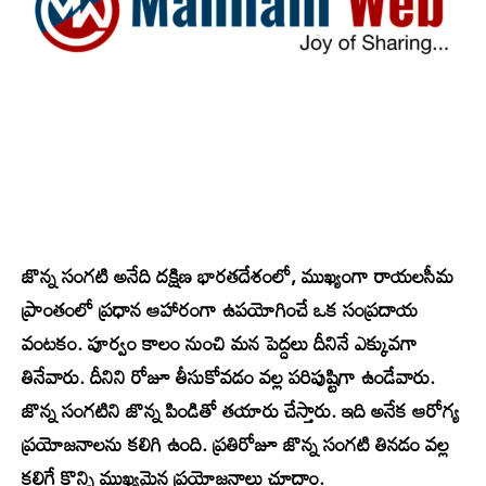
జొన్న సంగటి అనేది దక్షిణ భారతదేశంలో, ముఖ్యంగా రాయలసీమ
ప్రాంతంలో ప్రధాన ఆహారంగా ఉపయోగించే ఒక సంప్రదాయ
వంటకం. పూర్వం కాలం నుంచి మన పెద్దలు దీనినే ఎక్కువగా
తినేవారు. దీనిని రోజూ తీసుకోవడం వల్ల పరిపుష్టిగా ఉండేవారు.
జొన్న సంగటిని జొన్న పిండితో తయారు చేస్తారు. ఇది అనేక ఆరోగ్య
ప్రయోజనాలను కలిగి ఉంది. ప్రతిరోజూ జొన్న సంగటి తినడం వల్ల
కలిగే కొన్ని ముఖ్యమైన ప్రయోజనాలు చూద్దాం.