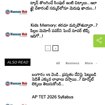
ట్యాన్‌ తొలగించే సింపుల్ ఇంటి చిట్కాలు.. ఇలా
ట్రై చేశారంటే సమ్మర్‌లోనూ మెరుపు ఖాయం..!
Kids Memory: తరచూ మర్చిపోతున్నారా..?
పిల్లల మెమోరీ పవర్‌ని పెంచే సూపర్ టిప్స్
ఇదిగో..!
ALSO READ
All
Business
More
బంగారం vs వెండి.. ప్రస్తుతం దేనిపై పెట్టుబడి
పెడితే ఎక్కువ లాభాలు వస్తాయి..? మార్కెట్
లెక్కలు తెలుసుకోండి..
AP TET 2026 Syllabus