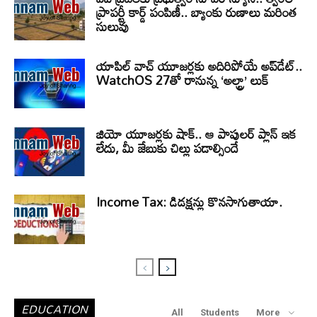
ప్రాపర్టీ కార్డ్ పంపిణీ.. బ్యాంకు రుణాలు మరింత
సులువు
యాపిల్ వాచ్ యూజర్లకు అదిరిపోయే అప్‌డేట్..
WatchOS 27తో రానున్న ‘అల్ట్రా’ లుక్
జియో యూజర్లకు షాక్.. ఆ పాపులర్ ప్లాన్ ఇక
లేదు, మీ జేబుకు చిల్లు పడాల్సిందే
Income Tax: డిడక్షన్లు కొనసాగుతాయా.
EDUCATION
All
Students
More