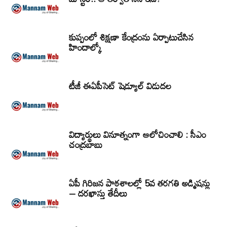
కుప్పంలో శిక్షణా కేంద్రంను ఏర్పాటుచేసిన
హిందాల్కో
టీజీ ఈఏపీసెట్‌ షెడ్యూల్‌ విడుదల
విద్యార్థులు వినూత్నంగా ఆలోచించాలి : సీఎం
చంద్రబాబు
ఏపీ గిరిజన పాఠశాలల్లో 5వ తరగతి అడ్మిషన్లు
– దరఖాస్తు తేదీలు