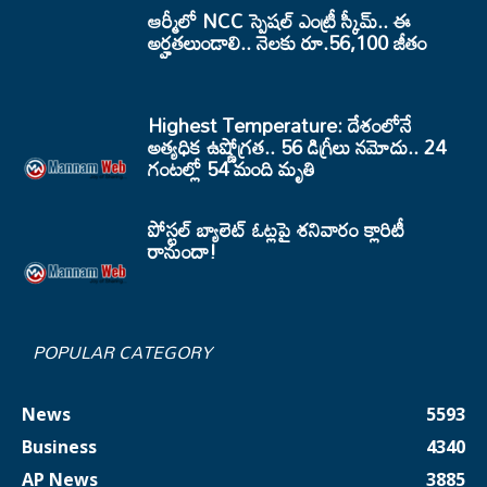
ఆర్మీలో NCC స్పెషల్ ఎంట్రీ స్కీమ్.. ఈ
అర్హతలుండాలి.. నెలకు రూ.56,100 జీతం
Highest Temperature: దేశంలోనే
అత్యధిక ఉష్ణోగ్రత.. 56 డిగ్రీలు నమోదు.. 24
గంటల్లో 54 మంది మృతి
పోస్టల్ బ్యాలెట్ ఓట్లపై శనివారం క్లారిటీ
రానుందా!
POPULAR CATEGORY
News
5593
Business
4340
AP News
3885