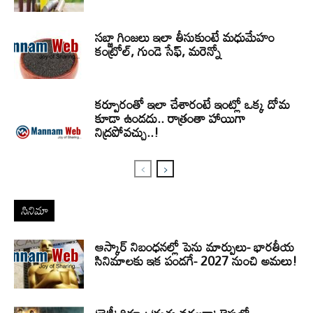
సబ్జా గింజలు ఇలా తీసుకుంటే మధుమేహం
కంట్రోల్, గుండె సేఫ్, మరెన్నో
కర్పూరంతో ఇలా చేశారంటే ఇంట్లో ఒక్క దోమ
కూడా ఉండదు.. రాత్రంతా హాయిగా
నిద్రపోవచ్చు..!
సినిమా
ఆస్కార్ నిబంధనల్లో పెను మార్పులు- భారతీయ
సినిమాలకు ఇక పండగే- 2027 నుంచి అమలు!