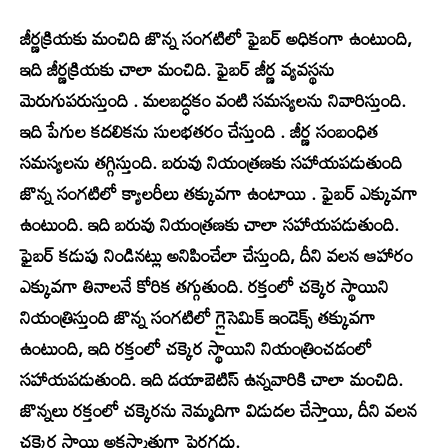
జీర్ణక్రియకు మంచిది జొన్న సంగటిలో ఫైబర్ అధికంగా ఉంటుంది,
ఇది జీర్ణక్రియకు చాలా మంచిది. ఫైబర్ జీర్ణ వ్యవస్థను
మెరుగుపరుస్తుంది . మలబద్ధకం వంటి సమస్యలను నివారిస్తుంది.
ఇది పేగుల కదలికను సులభతరం చేస్తుంది . జీర్ణ సంబంధిత
సమస్యలను తగ్గిస్తుంది. బరువు నియంత్రణకు సహాయపడుతుంది
జొన్న సంగటిలో క్యాలరీలు తక్కువగా ఉంటాయి . ఫైబర్ ఎక్కువగా
ఉంటుంది. ఇది బరువు నియంత్రణకు చాలా సహాయపడుతుంది.
ఫైబర్ కడుపు నిండినట్లు అనిపించేలా చేస్తుంది, దీని వలన ఆహారం
ఎక్కువగా తినాలనే కోరిక తగ్గుతుంది. రక్తంలో చక్కెర స్థాయిని
నియంత్రిస్తుంది జొన్న సంగటిలో గ్లైసెమిక్ ఇండెక్స్ తక్కువగా
ఉంటుంది, ఇది రక్తంలో చక్కెర స్థాయిని నియంత్రించడంలో
సహాయపడుతుంది. ఇది డయాబెటిస్ ఉన్నవారికి చాలా మంచిది.
జొన్నలు రక్తంలో చక్కెరను నెమ్మదిగా విడుదల చేస్తాయి, దీని వలన
చక్కెర స్థాయి అకస్మాత్తుగా పెరగదు.