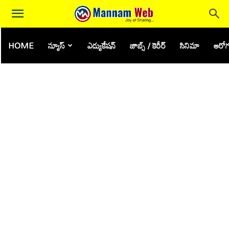
HOME
న్యూస్
ఎడ్యుకేషన్
జాబ్స్ / కెరీర్
సినిమా
ఆరోగ