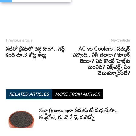
Previous article
Next article
నటితో ప్రేమలో పడ్డ దొంగ.. గిఫ్ట్‌
AC vs Coolers : సమ్మర్
కింద రూ.3 కోట్ల ఇల్లు
వస్తోంది.. ఏసీ బెటారా? కూలర్
బెటరా? ఏది కొంటే హెల్త్‌కు
మంచిది? ఎక్స్‌పర్ట్స్ ఏం
చెబుతున్నారంటే?
RELATED ARTICLES
MORE FROM AUTHOR
సబ్జా గింజలు ఇలా తీసుకుంటే మధుమేహం
కంట్రోల్, గుండె సేఫ్, మరెన్నో