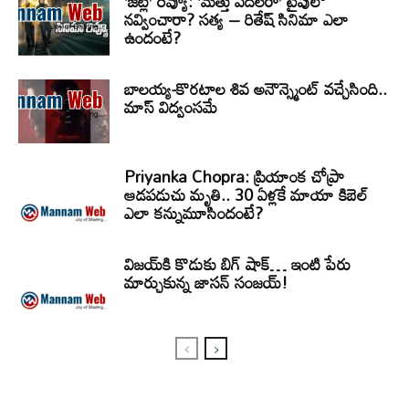
‘జెట్లీ’ రివ్యూ: ‘మత్తు వదలరా’ టైపులో
నవ్వించారా? సత్య – రితేష్ సినిమా ఎలా
ఉందంటే?
బాలయ్య-కొరటాల శివ అనౌన్స్మెంట్ వచ్చేసింది..
మాస్ విద్వంసమే
Priyanka Chopra: ప్రియాంక చోప్రా
ఆడపడుచు మృతి.. 30 ఏళ్లకే మాయా కిబెల్
ఎలా కన్నుమూసిందంటే?
విజయ్‌కి కొడుకు బిగ్ షాక్… ఇంటి పేరు
మార్చుకున్న జాసన్ సంజయ్!