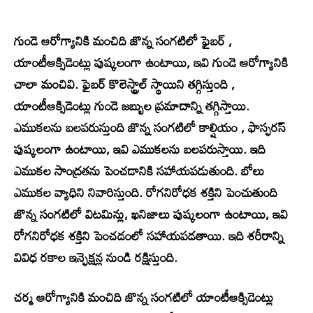
గుండె ఆరోగ్యానికి మంచిది జొన్న సంగటిలో ఫైబర్ ,
యాంటీఆక్సిడెంట్లు పుష్కలంగా ఉంటాయి, ఇవి గుండె ఆరోగ్యానికి
చాలా మంచివి. ఫైబర్ కొలెస్ట్రాల్ స్థాయిని తగ్గిస్తుంది ,
యాంటీఆక్సిడెంట్లు గుండె జబ్బుల ప్రమాదాన్ని తగ్గిస్తాయి.
ఎముకలను బలపరుస్తుంది జొన్న సంగటిలో కాల్షియం , ఫాస్ఫరస్
పుష్కలంగా ఉంటాయి, ఇవి ఎముకలను బలపరుస్తాయి. ఇది
ఎముకల సాంద్రతను పెంచడానికి సహాయపడుతుంది. బోలు
ఎముకల వ్యాధిని నివారిస్తుంది. రోగనిరోధక శక్తిని పెంచుతుంది
జొన్న సంగటిలో విటమిన్లు, ఖనిజాలు పుష్కలంగా ఉంటాయి, ఇవి
రోగనిరోధక శక్తిని పెంచడంలో సహాయపడతాయి. ఇది శరీరాన్ని
వివిధ రకాల ఇన్ఫెక్షన్ల నుండి రక్షిస్తుంది.
చర్మ ఆరోగ్యానికి మంచిది జొన్న సంగటిలో యాంటీఆక్సిడెంట్లు