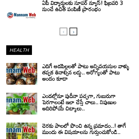
ఏపీ విద్యార్థులకు సూపర్ న్యూస్! ఫిబ్రవరి 3
నుంచే ఉచిత పంపిణీ ప్రారంభం
HEALTH
ఎదిగే ఆడపిల్లలతో పాటు అన్నివయసుల వాళ్ళు
తప్పక తినాల్సిన లడ్డు.. ఆరోగ్యంతో పాటు
అందం కూడా
ఎండల్లోనూ పుదీనా పచ్చగా, గుబురుగా
పెరగాలంటే ఇలా చేస్తే చాలు.. నిపుణుల
అదిరిపోయే చిట్కాలు..
చెరకు పాలలో పొంచి ఉన్న ప్రమాదం..! తాగే
ముందు ఈ విషయాలను గుర్తుంచుకోండి..