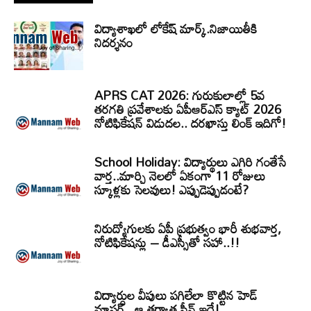
విద్యాశాఖలో లోకేష్ మార్క్.నిజాయితీకి
నిదర్శనం
APRS CAT 2026: గురుకులాల్లో 5వ
తరగతి ప్రవేశాలకు ఏపీఆర్‌ఎస్‌ క్యాట్‌ 2026
నోటిఫికేషన్‌ విడుదల.. దరఖాస్తు లింక్‌ ఇదిగో!
School Holiday: విద్యార్థులు ఎగిరి గంతేసే
వార్త..మార్చి నెలలో ఏకంగా 11 రోజులు
స్కూళ్లకు సెలవులు! ఎప్పుడెప్పుడంటే?
నిరుద్యోగులకు ఏపీ ప్రభుత్వం భారీ శుభవార్త,
నోటిఫికేషన్లు – డీఎస్సీతో సహా..!!
విద్యార్ధుల వీపులు పగిలేలా కొట్టిన హెడ్
మాస్టర్.. ఆ తర్వాత సీన్‌ ఇదే!