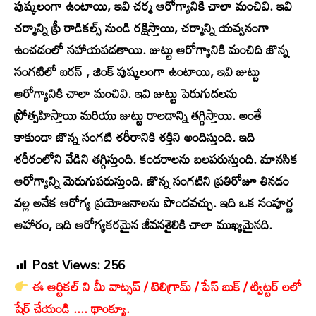
పుష్కలంగా ఉంటాయి, ఇవి చర్మ ఆరోగ్యానికి చాలా మంచివి. ఇవి
చర్మాన్ని ఫ్రీ రాడికల్స్ నుండి రక్షిస్తాయి, చర్మాన్ని యవ్వనంగా
ఉంచడంలో సహాయపడతాయి. జుట్టు ఆరోగ్యానికి మంచిది జొన్న
సంగటిలో ఐరన్ , జింక్ పుష్కలంగా ఉంటాయి, ఇవి జుట్టు
ఆరోగ్యానికి చాలా మంచివి. ఇవి జుట్టు పెరుగుదలను
ప్రోత్సహిస్తాయి మరియు జుట్టు రాలడాన్ని తగ్గిస్తాయి. అంతే
కాకుండా జొన్న సంగటి శరీరానికి శక్తిని అందిస్తుంది. ఇది
శరీరంలోని వేడిని తగ్గిస్తుంది. కండరాలను బలపరుస్తుంది. మానసిక
ఆరోగ్యాన్ని మెరుగుపరుస్తుంది. జొన్న సంగటిని ప్రతిరోజూ తినడం
వల్ల అనేక ఆరోగ్య ప్రయోజనాలను పొందవచ్చు. ఇది ఒక సంపూర్ణ
ఆహారం, ఇది ఆరోగ్యకరమైన జీవనశైలికి చాలా ముఖ్యమైనది.
Post Views:
256
ఈ ఆర్టికల్ ని మీ వాట్సప్ / టెలిగ్రామ్ / పేస్ బుక్ / ట్విట్టర్ లలో
షేర్ చేయండి .... థాంక్యూ.