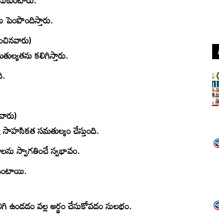
సుకుంటారు.
పెంపొందిస్తారు.
ంచినవారు)
తుల్యతను కలిగిస్తారు.
ి.
వారు)
సాహసికత సమతుల్యం చేస్తుంది.
లను స్వాగతించే స్వభావం.
 ఉంటాయి.
లిగి ఉండడం వల్ల అర్థం చేసుకోవడం సులభం.