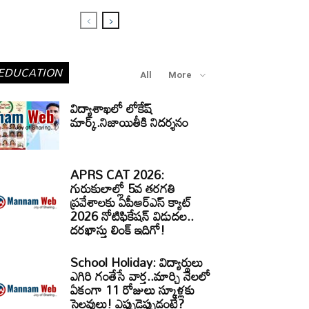
EDUCATION
All
More
విద్యాశాఖలో లోకేష్
మార్క్.నిజాయితీకి నిదర్శనం
APRS CAT 2026:
గురుకులాల్లో 5వ తరగతి
ప్రవేశాలకు ఏపీఆర్‌ఎస్‌ క్యాట్‌
2026 నోటిఫికేషన్‌ విడుదల..
దరఖాస్తు లింక్‌ ఇదిగో!
School Holiday: విద్యార్థులు
ఎగిరి గంతేసే వార్త..మార్చి నెలలో
ఏకంగా 11 రోజులు స్కూళ్లకు
సెలవులు! ఎప్పుడెప్పుడంటే?