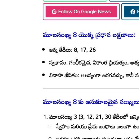
Follow On Google News
మూలసంఖ్య 8 యొక్క ప్రధాన లక్షణాలు:
జన్మ తేదీలు:
8, 17, 26
స్వభావం:
గంభీరమైన, ఏకాంత ప్రియత్వం, ఆత్మని
వివాహ జీవితం:
ఆలస్యంగా జరగవచ్చు, కానీ సరై
మూలసంఖ్య 8 కు అనుకూలమైన సంఖ్యలు
మూలసంఖ్య 3 (3, 12, 21, 30 తేదీలలో జన్మి
స్నేహం మరియు ప్రేమ బంధాలు బలంగా ఉ