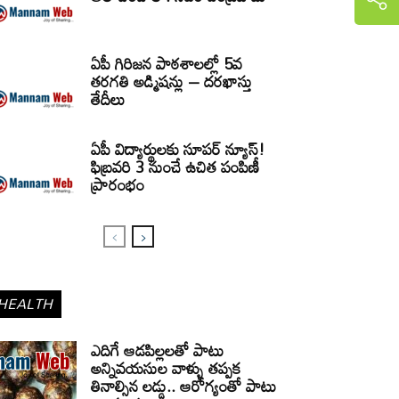
ఏపీ గిరిజన పాఠశాలల్లో 5వ
తరగతి అడ్మిషన్లు – దరఖాస్తు
తేదీలు
ఏపీ విద్యార్థులకు సూపర్ న్యూస్!
ఫిబ్రవరి 3 నుంచే ఉచిత పంపిణీ
ప్రారంభం
HEALTH
ఎదిగే ఆడపిల్లలతో పాటు
అన్నివయసుల వాళ్ళు తప్పక
తినాల్సిన లడ్డు.. ఆరోగ్యంతో పాటు