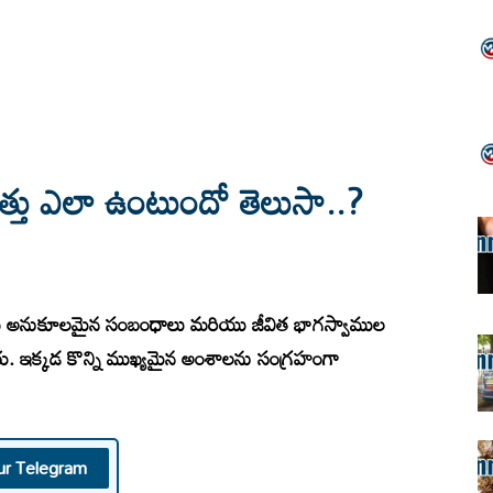
ష్యత్తు ఎలా ఉంటుందో తెలుసా..?
్తులకు అనుకూలమైన సంబంధాలు మరియు జీవిత భాగస్వాముల
ు. ఇక్కడ కొన్ని ముఖ్యమైన అంశాలను సంగ్రహంగా
ur Telegram