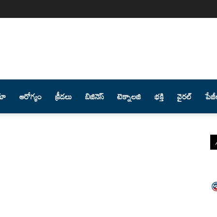
మా
ఆరోగ్యం
క్రీడలు
బిజినెస్
టెక్నాలజి
భక్తి
వైరల్
పేజీ