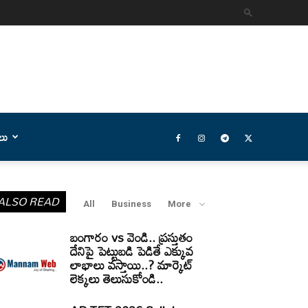
లు
ALSO READ
All
Business
More
బంగారం vs వెండి.. ప్రస్తుతం
దేనిపై పెట్టుబడి పెడితే ఎక్కువ
లాభాలు వస్తాయి..? మార్కెట్
లెక్కలు తెలుసుకోండి..