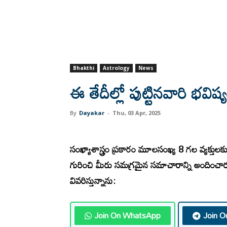
Bhakthi
Astrology
News
ఈ తేదీల్లో పుట్టినవారి భవి
By
Dayakar
-
Thu, 03 Apr, 2025
సంఖ్యాశాస్త్రం ప్రకారం మూలసంఖ్య 8 గల వ్యక
గురించి మీరు సమగ్రమైన సమాచారాన్ని అందించార
వివరిస్తున్నాను:
Join On WhatsApp
Join O