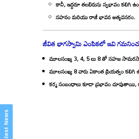
కానీ, ఇద్దరూ తలబిరుసు స్వభావం కలిగి ఉ
సహనం మరియు రాజీ భావన అత్యవసరం.
జీవిత భాగస్వామి ఎంపికలో ఇవి గమనించ
మూలసంఖ్య 3, 4, 5 లు 8 తో
సహజ సామరస్యా
×
Mannam Web (మన్నం వెబ్ )- Telugu
News Website
మూలసంఖ్య 8 వారు
ఏకాంత ప్రియత్వం
కలిగి ఉ
కర్మ సంబంధాలు
కూడా ప్రభావం చూపుతాయి, కాబట్