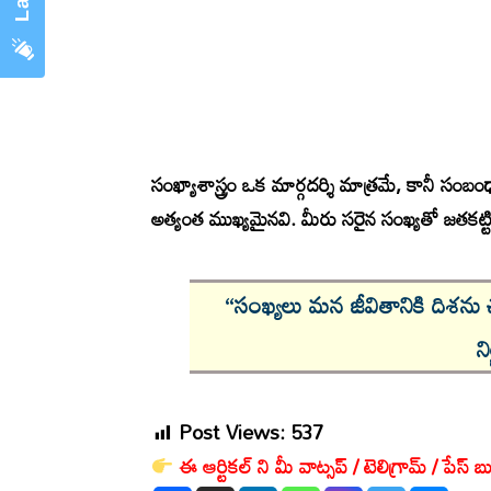
సంఖ్యాశాస్త్రం ఒక మార్గదర్శి మాత్రమే, కానీ సం
అత్యంత ముఖ్యమైనవి. మీరు సరైన సంఖ్యతో జతకట్ట
“సంఖ్యలు మన జీవితానికి దిశను 
న
Post Views:
537
ఈ ఆర్టికల్ ని మీ వాట్సప్ / టెలిగ్రామ్ / పేస్ బు