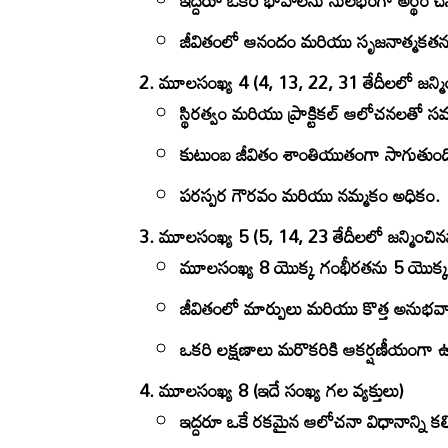
ఇద్దరూ ఒకరి భావాలను సులభంగా అర్థం చే
జీవితంలో ఆనందం మరియు సృజనాత్మకతను 
మూలసంఖ్య 4 (4, 13, 22, 31 తేదీలలో జన్మి
స్థిరత్వం మరియు ప్రాక్టికల్ ఆలోచనలతో సమ
కుటుంబ జీవితం శాంతియుతంగా సాగుతుంద
పరస్పర గౌరవం మరియు నమ్మకం అధికం.
మూలసంఖ్య 5 (5, 14, 23 తేదీలలో జన్మించిన
మూలసంఖ్య 8 యొక్క గంభీరతను 5 యొక్క 
జీవితంలో మార్పులు మరియు కొత్త అనుభవా
ఒకరి లక్షణాలు మరొకరికి ఆకర్షణీయంగా
మూలసంఖ్య 8 (ఇదే సంఖ్య గల వ్యక్తులు)
ఇద్దరూ ఒకే రకమైన ఆలోచనా విధానాన్ని క