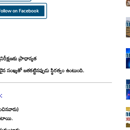
Follow on Facebook
రీక్షణకు ప్రాధాన్యత
న సంఖ్యతో జతకట్టినప్పుడు స్థిరత్వం ఉంటుంది.
:
ంచినవారు)
ంటాయి.