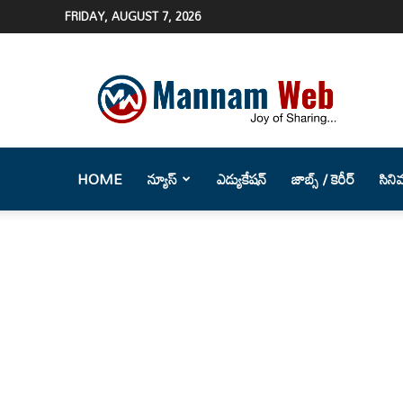
FRIDAY, AUGUST 7, 2026
Mannam
Web
(మన్నం
వెబ్
)-
Telugu
HOME
న్యూస్
ఎడ్యుకేషన్
జాబ్స్ / కెరీర్
సిని
News
Website