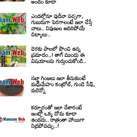
అందం కూడా
ఎండల్లోనూ పుదీనా పచ్చగా,
గుబురుగా పెరగాలంటే ఇలా చేస్తే
చాలు.. నిపుణుల అదిరిపోయే
చిట్కాలు..
చెరకు పాలలో పొంచి ఉన్న
ప్రమాదం..! తాగే ముందు ఈ
విషయాలను గుర్తుంచుకోండి..
సబ్జా గింజలు ఇలా తీసుకుంటే
మధుమేహం కంట్రోల్, గుండె సేఫ్,
మరెన్నో
కర్పూరంతో ఇలా చేశారంటే
ఇంట్లో ఒక్క దోమ కూడా
ఉండదు.. రాత్రంతా హాయిగా
నిద్రపోవచ్చు..!