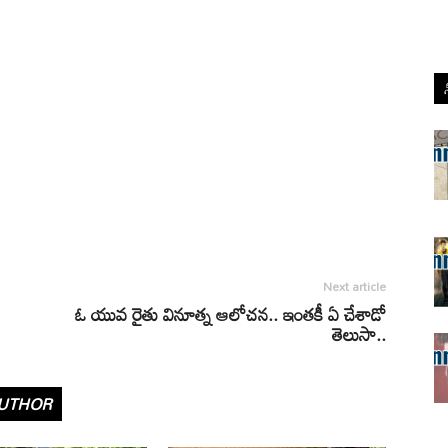
Next article
ఓ యువ రైతు వినూత్న ఆలోచన.. ఇంతకీ ఏ చేశాడో
తెలుసా..
UTHOR