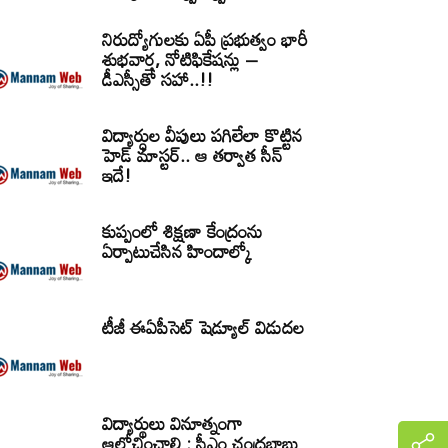
నిరుద్యోగులకు ఏపీ ప్రభుత్వం భారీ
శుభవార్త, నోటిఫికేషన్లు –
డీఎస్సీతో సహా..!!
విద్యార్ధుల వీపులు పగిలేలా కొట్టిన
హెడ్ మాస్టర్.. ఆ తర్వాత సీన్‌
ఇదే!
కుప్పంలో శిక్షణా కేంద్రంను
ఏర్పాటుచేసిన హిందాల్కో
టీజీ ఈఏపీసెట్‌ షెడ్యూల్‌ విడుదల
విద్యార్థులు వినూత్నంగా
ఆలోచించాలి : సీఎం చంద్రబాబు