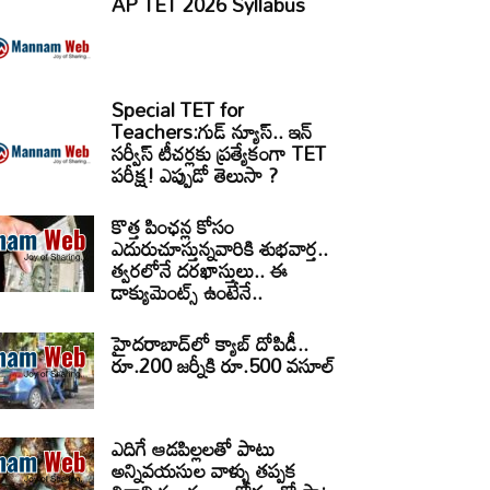
AP TET 2026 Syllabus
Special TET for
Teachers:గుడ్ న్యూస్.. ఇన్
సర్వీస్ టీచర్లకు ప్రత్యేకంగా TET
పరీక్ష! ఎప్పుడో తెలుసా ?
కొత్త పింఛన్ల కోసం
ఎదురుచూస్తున్నవారికి శుభవార్త..
త్వరలోనే దరఖాస్తులు.. ఈ
డాక్యుమెంట్స్ ఉంటేనే..
హైదరాబాద్‌లో క్యాబ్‌ దోపిడీ..
రూ.200 జర్నీకి రూ.500 వసూల్
ఎదిగే ఆడపిల్లలతో పాటు
అన్నివయసుల వాళ్ళు తప్పక