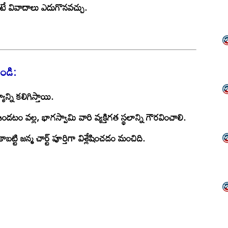
ంటే వివాదాలు ఎదుగొనవచ్చు.
ండి:
న్ని
కలిగిస్తాయి.
ండటం వల్ల, భాగస్వామి వారి వ్యక్తిగత స్థలాన్ని గౌరవించాలి.
టి జన్మ చార్ట్ పూర్తిగా విశ్లేషించడం మంచిది.