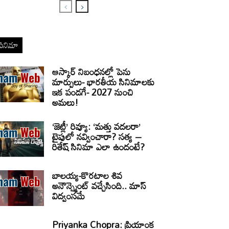
సినిమా
ఆస్కార్ నిబంధనల్లో పెను
మార్పులు- భారతీయ సినిమాలకు
ఇక పండగే- 2027 నుంచి
అమలు!
‘జెట్లీ’ రివ్యూ: ‘మత్తు వదలరా’
టైపులో నవ్వించారా? సత్య –
రితేష్ సినిమా ఎలా ఉందంటే?
బాలయ్య-కొరటాల శివ
అనౌన్స్మెంట్ వచ్చేసింది.. మాస్
విద్వంసమే
Priyanka Chopra: ప్రియాంక