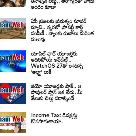
తినాల్సిన లడ్డు.. ఆరోగ్యంతో పాటు
అందం కూడా
ఏపీ ప్రజలకు ప్రభుత్వం సూపర్
న్యూస్.. త్వరలో ప్రాపర్టీ కార్డ్
పంపిణీ.. బ్యాంకు రుణాలు మరింత
సులువు
యాపిల్ వాచ్ యూజర్లకు
అదిరిపోయే అప్‌డేట్..
WatchOS 27తో రానున్న
‘అల్ట్రా’ లుక్
జియో యూజర్లకు షాక్.. ఆ
పాపులర్ ప్లాన్ ఇక లేదు, మీ
జేబుకు చిల్లు పడాల్సిందే
Income Tax: డిడక్షన్లు
కొనసాగుతాయా.