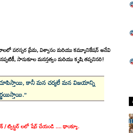
బంధాలలో
పరస్పర ప్రేమ, విశ్వాసం మరియు కమ్యూనికేషన్
అనేవి
ినప్పటికీ, సానుకూల మనస్తత్వం మరియు కృషి తప్పనిసరి!
చూపిస్తాయి, కానీ మన చర్యలే మన విజయాన్ని
ిర్ణయిస్తాయి.”
క్ / ట్విట్టర్ లలో షేర్ చేయండి .... థాంక్యూ.