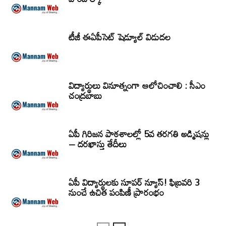
టీజీ ఈఏపీసెట్‌ షెడ్యూల్‌ విడుదల
విద్యార్థులు వినూత్నంగా ఆలోచించాలి : సీఎం
చంద్రబాబు
ఏపీ గిరిజన పాఠశాలల్లో 5వ తరగతి అడ్మిషన్లు
– దరఖాస్తు తేదీలు
ఏపీ విద్యార్థులకు సూపర్ న్యూస్! ఫిబ్రవరి 3
నుంచే ఉచిత పంపిణీ ప్రారంభం