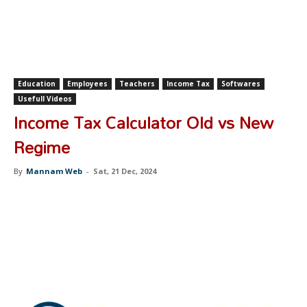
Education
Employees
Teachers
Income Tax
Softwares
Usefull Videos
Income Tax Calculator Old vs New
Regime
By
Mannam Web
-
Sat, 21 Dec, 2024