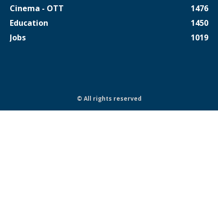
Cinema - OTT
1476
Education
1450
Jobs
1019
© All rights reserved