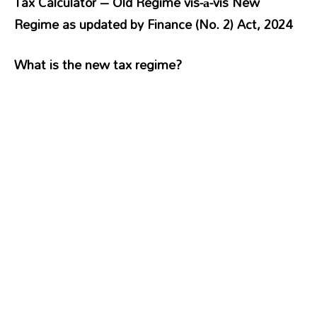
​Tax Calculator – Old Regime vis-à-vis New
Regime as updated by Finance (No. 2) Act, 2024
What is the new tax regime?