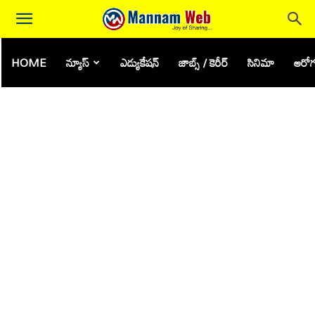
HOME
న్యూస్
ఎడ్యుకేషన్
జాబ్స్ / కెరీర్
సినిమా
ఆరోగ