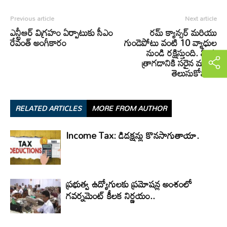
Previous article
Next article
ఎన్టీఆర్ విగ్రహం ఏర్పాటుకు సీఎం
రమ్ క్యాన్సర్ మరియు
రేవంత్ అంగీకారం
గుండెపోటు వంటి 10 వ్యాధుల
నుండి రక్షిస్తుంది. మీరు
త్రాగడానికి సరైన మార్గం
తెలుసుకోవాలి.
RELATED ARTICLES
MORE FROM AUTHOR
Income Tax: డిడక్షన్లు కొనసాగుతాయా.
ప్రభుత్వ ఉద్యోగులకు ప్రమోషన్ల అంశంలో
గవర్నమెంట్ కీలక నిర్ణయం..