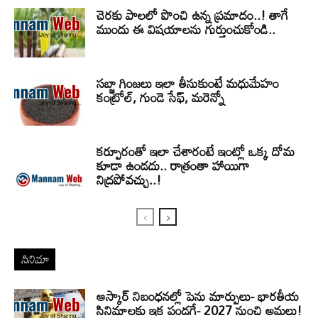
చెరకు పాలలో పొంచి ఉన్న ప్రమాదం..! తాగే
ముందు ఈ విషయాలను గుర్తుంచుకోండి..
సబ్జా గింజలు ఇలా తీసుకుంటే మధుమేహం
కంట్రోల్, గుండె సేఫ్, మరెన్నో
కర్పూరంతో ఇలా చేశారంటే ఇంట్లో ఒక్క దోమ
కూడా ఉండదు.. రాత్రంతా హాయిగా
నిద్రపోవచ్చు..!
సినిమా
ఆస్కార్ నిబంధనల్లో పెను మార్పులు- భారతీయ
సినిమాలకు ఇక పండగే- 2027 నుంచి అమలు!