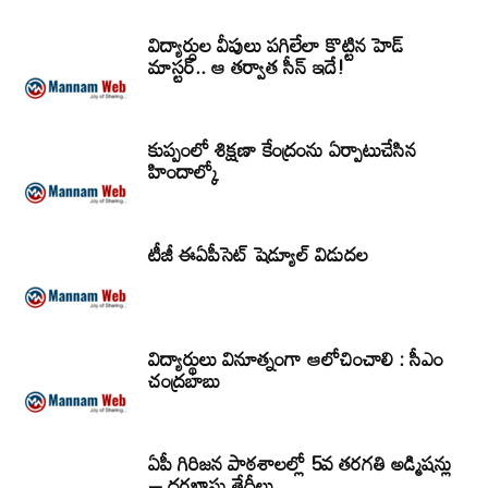
విద్యార్ధుల వీపులు పగిలేలా కొట్టిన హెడ్
మాస్టర్.. ఆ తర్వాత సీన్‌ ఇదే!
కుప్పంలో శిక్షణా కేంద్రంను ఏర్పాటుచేసిన
హిందాల్కో
టీజీ ఈఏపీసెట్‌ షెడ్యూల్‌ విడుదల
విద్యార్థులు వినూత్నంగా ఆలోచించాలి : సీఎం
చంద్రబాబు
ఏపీ గిరిజన పాఠశాలల్లో 5వ తరగతి అడ్మిషన్లు
– దరఖాస్తు తేదీలు