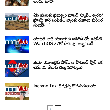
అందం కూడా
ఏపీ ప్రజలకు ప్రభుత్వం సూపర్ న్యూస్.. త్వరలో
ప్రాపర్టీ కార్డ్ పంపిణీ.. బ్యాంకు రుణాలు మరింత
సులువు
యాపిల్ వాచ్ యూజర్లకు అదిరిపోయే అప్‌డేట్..
WatchOS 27తో రానున్న ‘అల్ట్రా’ లుక్
జియో యూజర్లకు షాక్.. ఆ పాపులర్ ప్లాన్ ఇక
లేదు, మీ జేబుకు చిల్లు పడాల్సిందే
Income Tax: డిడక్షన్లు కొనసాగుతాయా.