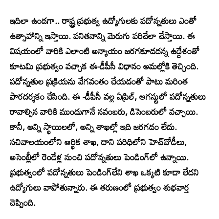
ఇదిలా ఉండగా.. రాష్ట్ర ప్రభుత్వ ఉద్యోగులకు పదోన్నతులు ఎంతో
ఉత్సాహాన్ని ఇస్తాయి. పనితనాన్ని మెరుగు పరిచేలా చేస్తాయి. ఈ
విషయంలో వారికి ఎలాంటి అన్యాయం జరగకూడదన్న ఉద్దేశంతో
కూటమి ప్రభుత్వం వచ్చాక ఈ-డీపీసీ విధానం అమల్లోకి తెచ్చింది.
పదోన్నతుల ప్రక్రియను వేగవంతం చేయడంతో పాటు మరింత
పారదర్శకం చేసింది. ఈ -డీపీసీ వల్ల ఏప్రిల్‌, ఆగస్టులో పదోన్నతులు
రావాల్సిన వారికి ముందుగానే నవంబరు, డిసెంబరులో వచ్చాయి.
కానీ, అన్ని స్థాయిలలో, అన్ని శాఖల్లో ఇది జరగడం లేదు.
సచివాలయంలోని ఆర్థిక శాఖ, దాని పరిధిలోని హెచ్‌వోడీలు,
అసెంబ్లీలో రెండేళ్ల నుంచి పదోన్నతులు పెండింగ్‌లో ఉన్నాయి.
ప్రభుత్వంలో పదోన్నతులు పెండింగ్‌లేని శాఖ ఒక్కటి కూడా లేదని
ఉద్యోగులు వాపోతున్నారు. ఈ తరుణంలో ప్రభుత్వం శుభవార్త
చెప్పింది.