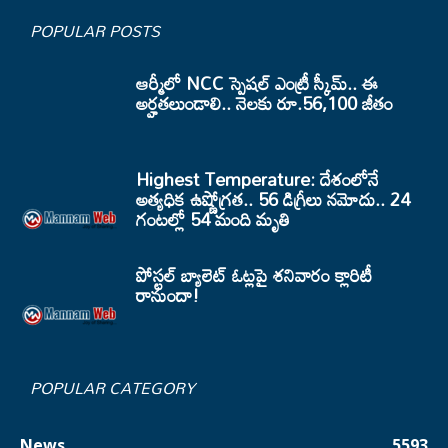
POPULAR POSTS
ఆర్మీలో NCC స్పెషల్ ఎంట్రీ స్కీమ్.. ఈ
అర్హతలుండాలి.. నెలకు రూ.56,100 జీతం
Highest Temperature: దేశంలోనే
అత్యధిక ఉష్ణోగ్రత.. 56 డిగ్రీలు నమోదు.. 24
గంటల్లో 54 మంది మృతి
పోస్టల్ బ్యాలెట్ ఓట్లపై శనివారం క్లారిటీ
రానుందా!
POPULAR CATEGORY
News
5593