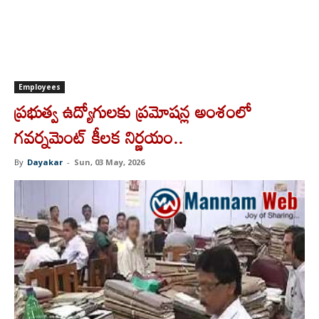
Employees
ప్రభుత్వ ఉద్యోగులకు ప్రమోషన్ల అంశంలో
గవర్నమెంట్ కీలక నిర్ణయం..
By
Dayakar
-
Sun, 03 May, 2026