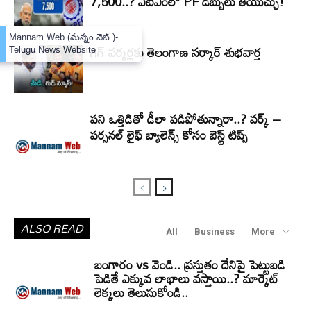
7,500..? ఏటీఎంలో PF డబ్బులు తీయొచ్చు!
×
Mannam Web (మన్నం వెబ్ )-
గిగ్‌ వర్కర్లకు తెలంగాణ సర్కార్‌ శుభవార్త
Telugu News Website
పని ఒత్తిడితో డీలా పడిపోతున్నారా..? వర్క్ –
పర్సనల్ లైఫ్ బ్యాలెన్స్ కోసం బెస్ట్ టిప్స్
ALSO READ
All
Business
More
బంగారం vs వెండి.. ప్రస్తుతం దేనిపై పెట్టుబడి
పెడితే ఎక్కువ లాభాలు వస్తాయి..? మార్కెట్
లెక్కలు తెలుసుకోండి..