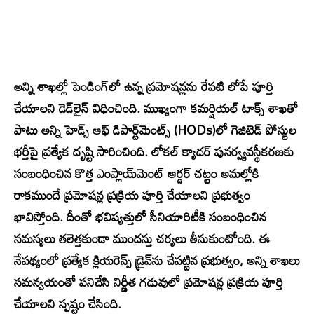
అన్ని శాఖల్లో పెండింగ్‌లో ఉన్న ప్రమోషన్లను రేపటి లోపే పూర్తి
చేయాలని డెడ్‌లైన్ విధించింది. ముఖ్యంగా కమర్షియల్ టాక్స్ శాఖతో
పాటు అన్ని హెడ్స్ ఆఫ్ డిపార్ట్‌మెంట్స్ (HODs)లో గెజిటెడ్ పోస్టుల
భర్తీపై ప్రత్యేక దృష్టి సారించింది. లోకల్ క్యాడర్ పునర్వ్యవస్థీకరణకు
సంబంధించిన కొత్త ఎంప్లాయ్‌మెంట్ ఆర్డర్ చట్టం అమల్లోకి
రాకముందే ప్రమోషన్ల ప్రక్రియ పూర్తి చేయాలని ప్రభుత్వం
భావిస్తోంది. దీంతో భవిష్యత్తులో సీనియారిటీకి సంబంధించిన
సమస్యలు తలెత్తకుండా ముందస్తు చర్యలు తీసుకుంటోంది. ఈ
నేపథ్యంలో ప్రత్యేక క్లియరెన్స్ డ్రైవ్‌ను చేపట్టిన ప్రభుత్వం, అన్ని శాఖలు
సమన్వయంతో పనిచేసి నిర్ణీత గడువులో ప్రమోషన్ల ప్రక్రియ పూర్తి
చేయాలని స్పష్టం చేసింది.