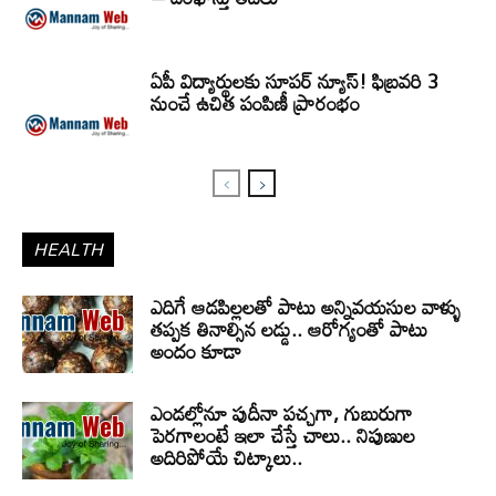
ఏపీ విద్యార్థులకు సూపర్ న్యూస్! ఫిబ్రవరి 3
నుంచే ఉచిత పంపిణీ ప్రారంభం
HEALTH
ఎదిగే ఆడపిల్లలతో పాటు అన్నివయసుల వాళ్ళు
తప్పక తినాల్సిన లడ్డు.. ఆరోగ్యంతో పాటు
అందం కూడా
ఎండల్లోనూ పుదీనా పచ్చగా, గుబురుగా
పెరగాలంటే ఇలా చేస్తే చాలు.. నిపుణుల
అదిరిపోయే చిట్కాలు..