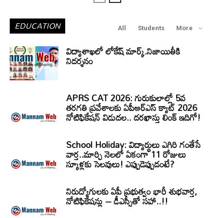
EDUCATION
All
Students
More
విద్యాశాఖలో లోకేష్ మార్క్.నిజాయితీకి
నిదర్శనం
APRS CAT 2026: గురుకులాల్లో 5వ
తరగతి ప్రవేశాలకు ఏపీఆర్‌ఎస్‌ క్యాట్‌ 2026
నోటిఫికేషన్‌ విడుదల.. దరఖాస్తు లింక్‌ ఇదిగో!
School Holiday: విద్యార్థులు ఎగిరి గంతేసే
వార్త..మార్చి నెలలో ఏకంగా 11 రోజులు
స్కూళ్లకు సెలవులు! ఎప్పుడెప్పుడంటే?
నిరుద్యోగులకు ఏపీ ప్రభుత్వం భారీ శుభవార్త,
నోటిఫికేషన్లు – డీఎస్సీతో సహా..!!