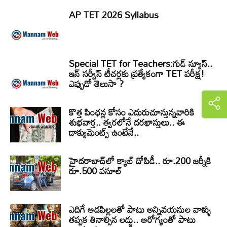
AP TET 2026 Syllabus
Special TET for Teachers:గుడ్ న్యూస్..
ఇన్ సర్వీస్ టీచర్లకు ప్రత్యేకంగా TET పరీక్ష!
ఎప్పుడో తెలుసా ?
కొత్త పింఛన్ల కోసం ఎదురుచూస్తున్నవారికి
శుభవార్త.. త్వరలోనే దరఖాస్తులు.. ఈ
డాక్యుమెంట్స్ ఉంటేనే..
హైదరాబాద్‌లో క్యాబ్‌ దోపిడీ.. రూ.200 జర్నీకి
రూ.500 వసూల్
ఎదిగే ఆడపిల్లలతో పాటు అన్నివయసుల వాళ్ళు
తప్పక తినాల్సిన లడ్డు.. ఆరోగ్యంతో పాటు