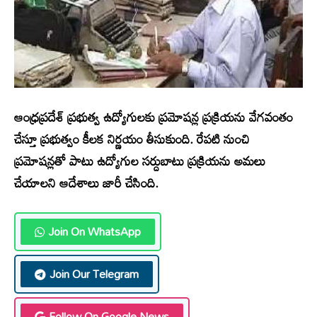
ఆంధ్రప్రదేశ్ ప్రభుత్వ ఉద్యోగులకు ప్రమోషన్ల ప్రక్రియను వేగవంతం
చేస్తూ ప్రభుత్వం కీలక నిర్ణయం తీసుకుంది. రేపటి నుంచి
ప్రమోషన్లతో పాటు ఉద్యోగుల సర్దుబాటు ప్రక్రియను అమలు
చేయాలని ఆదేశాలు జారీ చేసింది.
Join On WhatsApp
Join Our Telegram
Follow On Google News