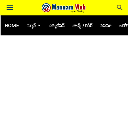
HOME
న్యూస్
ఎడ్యుకేషన్
జాబ్స్ / కెరీర్
సినిమా
ఆరోగ