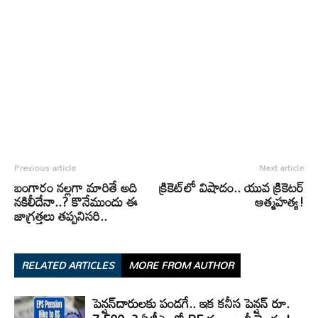
Previous article
Next article
బంగారం నల్లగా మారితే అది
క్రికెట్‌లో విషాదం.. యువ క్రికెటర్
నకిలీదేనా..? కొనేముందు ఈ
ఆత్మహత్య!
జాగ్రత్తలు తప్పనిసరి..
RELATED ARTICLES
MORE FROM AUTHOR
పెన్షన్‌దారులకు పండగే.. ఇక కనీస పెన్షన్ రూ.