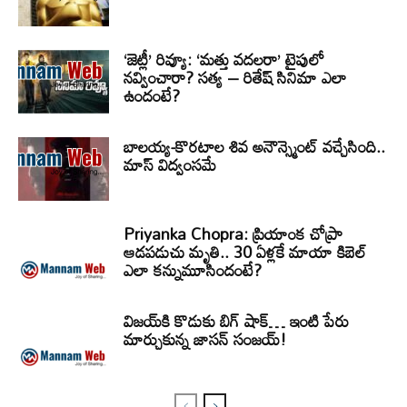
‘జెట్లీ’ రివ్యూ: ‘మత్తు వదలరా’ టైపులో
నవ్వించారా? సత్య – రితేష్ సినిమా ఎలా
ఉందంటే?
బాలయ్య-కొరటాల శివ అనౌన్స్మెంట్ వచ్చేసింది..
మాస్ విద్వంసమే
Priyanka Chopra: ప్రియాంక చోప్రా
ఆడపడుచు మృతి.. 30 ఏళ్లకే మాయా కిబెల్
ఎలా కన్నుమూసిందంటే?
విజయ్‌కి కొడుకు బిగ్ షాక్… ఇంటి పేరు
మార్చుకున్న జాసన్ సంజయ్!