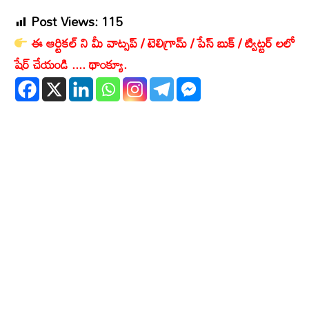
Post Views:
115
ఈ ఆర్టికల్ ని మీ వాట్సప్ / టెలిగ్రామ్ / పేస్ బుక్ / ట్విట్టర్ లలో
షేర్ చేయండి .... థాంక్యూ.