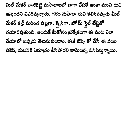
మిల్‌ మేకర్‌ నానబెట్టి మసాలాలలో బాగా వేపితే ఇంకా మంచి రుచి
ఇస్తుందని వివరిస్తున్నారు. గరం మసాలా రుచి కలిసినప్పుడు మీల్‌
మేకర్‌ కర్రీ మరింత పుల్లగా, స్పైసీగా, హోమ్ స్టైల్ టేస్ట్‌తో
తయారవుతుంది. అందుకే మీకోసం ప్రత్యేకంగా ఈ వంట ఎలా
చేయాలో ఇప్పుడు తెలుసుకుందాం. ఈజీ టిప్స్ తో చేసే ఈ వంట
చికెన్, మటన్‌కి ఏమాత్రం తీసిపోదని కామెంట్స్ వినిపిస్తున్నాయి.