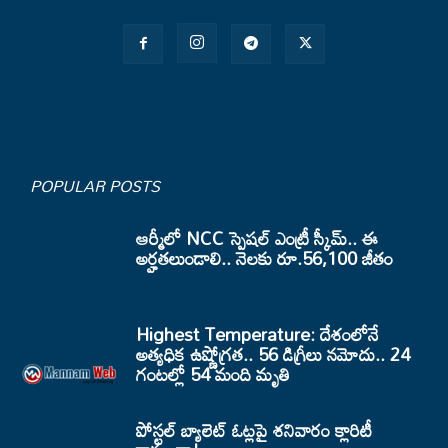
POPULAR POSTS
ఆర్మీలో NCC స్పెషల్ ఎంట్రీ స్కీమ్.. ఈ
అర్హతలుండాలి.. నెలకు రూ.56,100 జీతం
Highest Temperature: దేశంలోనే
అత్యధిక ఉష్ణోగ్రత.. 56 డిగ్రీలు నమోదు.. 24
గంటల్లో 54 మంది మృతి
పోస్టల్ బ్యాలెట్ ఓట్లపై శనివారం క్లారిటీ