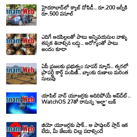
హైదరాబాద్‌లో క్యాబ్‌ దోపిడీ.. రూ.200 జర్నీకి
రూ.500 వసూల్
ఎదిగే ఆడపిల్లలతో పాటు అన్నివయసుల వాళ్ళు
తప్పక తినాల్సిన లడ్డు.. ఆరోగ్యంతో పాటు
అందం కూడా
ఏపీ ప్రజలకు ప్రభుత్వం సూపర్ న్యూస్.. త్వరలో
ప్రాపర్టీ కార్డ్ పంపిణీ.. బ్యాంకు రుణాలు మరింత
సులువు
యాపిల్ వాచ్ యూజర్లకు అదిరిపోయే అప్‌డేట్..
WatchOS 27తో రానున్న ‘అల్ట్రా’ లుక్
జియో యూజర్లకు షాక్.. ఆ పాపులర్ ప్లాన్ ఇక
లేదు, మీ జేబుకు చిల్లు పడాల్సిందే