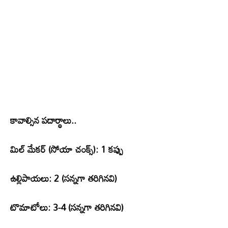
కావాల్సిన పదార్థాలు..
మిల్ మేకర్ (సోయా చంక్స్): 1 కప్పు
ఉల్లిపాయలు: 2 (సన్నగా తరిగినవి)
టొమాటోలు: 3-4 (సన్నగా తరిగినవి)