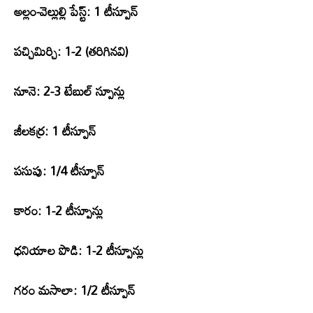
అల్లం-వెల్లుల్లి పేస్ట్: 1 టీస్పూన్
పచ్చిమిర్చి: 1-2 (తరిగినవి)
నూనె: 2-3 టేబుల్ స్పూన్లు
జీలకర్ర: 1 టీస్పూన్
పసుపు: 1/4 టీస్పూన్
కారం: 1-2 టీస్పూన్లు
ధనియాల పొడి: 1-2 టీస్పూన్లు
గరం మసాలా: 1/2 టీస్పూన్