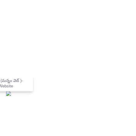
×
Mannam Web (మన్నం వెబ్ )-
Telugu News Website