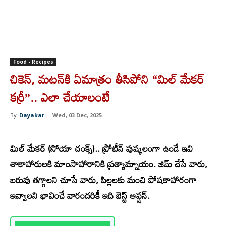
Food - Recipes
చికెన్, మటన్‌కి ఏమాత్రం తీసిపోని “మిల్ మేకర్
కర్రీ”.. ఎలా చేయాలంటే
By
Dayakar
-
Wed, 03 Dec, 2025
మి
ల్‌ మేకర్ (సోయా చంక్స్).. ప్రోటీన్ పుష్కలంగా ఉండే ఇవి
శాకాహారులకి మాంసాహారానికి ప్రత్యామ్నాయం. జిమ్ చేసే వారు,
బరువు తగ్గాలని చూసే వారు, పిల్లలకు మంచి పోషకాహారంగా
ఇవ్వాలని భావించే వారందరికీ ఇది బెస్ట్ ఆప్షన్.