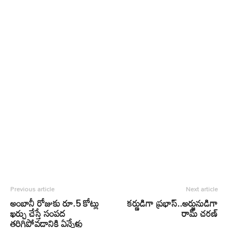
Previous article
Next article
అంబానీ రోజుకు రూ.5 కోట్లు
కర్ణుడిగా ప్రభాస్..అర్జునుడిగా
ఖర్చు చేస్తే సంపద
రామ్ చరణ్
తరిగిపోవడానికి ఏన్నేళ్లు