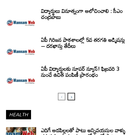
విద్యార్థులు వినూత్నంగా ఆలోచించాలి : సీఎం
చంద్రబాబు
ఏపీ గిరిజన పాఠశాలల్లో 5వ తరగతి అడ్మిషన్లు
– దరఖాస్తు తేదీలు
ఏపీ విద్యార్థులకు సూపర్ న్యూస్! ఫిబ్రవరి 3
నుంచే ఉచిత పంపిణీ ప్రారంభం
HEALTH
ఎదిగే ఆడపిల్లలతో పాటు అన్నివయసుల వాళ్ళు