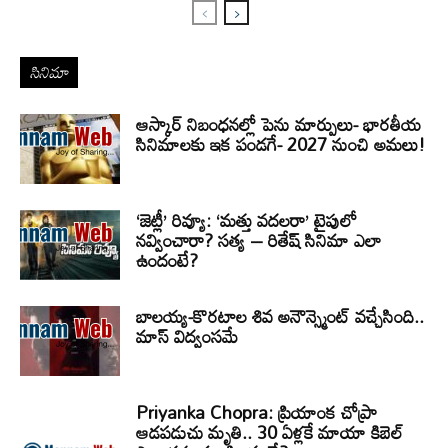
సినిమా
ఆస్కార్ నిబంధనల్లో పెను మార్పులు- భారతీయ
సినిమాలకు ఇక పండగే- 2027 నుంచి అమలు!
‘జెట్లీ’ రివ్యూ: ‘మత్తు వదలరా’ టైపులో
నవ్వించారా? సత్య – రితేష్ సినిమా ఎలా
ఉందంటే?
బాలయ్య-కొరటాల శివ అనౌన్స్మెంట్ వచ్చేసింది..
మాస్ విద్వంసమే
Priyanka Chopra: ప్రియాంక చోప్రా
ఆడపడుచు మృతి.. 30 ఏళ్లకే మాయా కిబెల్