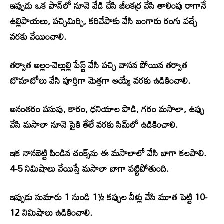
ఇప్పుడు ఒక పాన్‌లో నూనె వేడి చేసి జీలకర్ర వేసి తాలింపు రాగానే
ఉల్లిపాయలు, పచ్చిమిర్చి, కరివేపాకు వేసి బంగారు రంగు వచ్చే
వరకు వేయించాలి.
తర్వాత అల్లం-వెల్లుల్లి పేస్ట్ వేసి పచ్చి వాసన పోయిన తర్వాత
టొమాటోలు వేసి పూర్తిగా మెత్తగా అయ్యే వరకు ఉడికించాలి.
అనంతరం పసుపు, కారం, ధనియాల పొడి, గరం మసాలా, ఉప్పు
వేసి మసాలా నూనె పైకి తేలే వరకు సిమ్‌లో ఉడికించాలి.
ఇక నానబెట్టి పిండిన చంక్స్‌ను ఈ మసాలాలో వేసి బాగా కలపాలి.
4-5 నిమిషాలు వేయిస్తే మసాలా బాగా పట్టిపోతుంది.
ఇప్పుడు సుమారు 1 నుండి 1½ కప్పుల నీళ్లు వేసి మూత పెట్టి 10-
12 నిమిషాలు ఉడికించాలి.