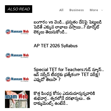
ALSO READ
All
Business
More
బంగారం vs వెండి.. ప్రస్తుతం దేనిపై పెట్టుబడి
పెడితే ఎక్కువ లాభాలు వస్తాయి..? మార్కెట్
లెక్కలు తెలుసుకోండి..
AP TET 2026 Syllabus
Special TET for Teachers:గుడ్ న్యూస్..
ఇన్ సర్వీస్ టీచర్లకు ప్రత్యేకంగా TET పరీక్ష!
ఎప్పుడో తెలుసా ?
కొత్త పింఛన్ల కోసం ఎదురుచూస్తున్నవారికి
శుభవార్త.. త్వరలోనే దరఖాస్తులు.. ఈ
డాక్యుమెంట్స్ ఉంటేనే..