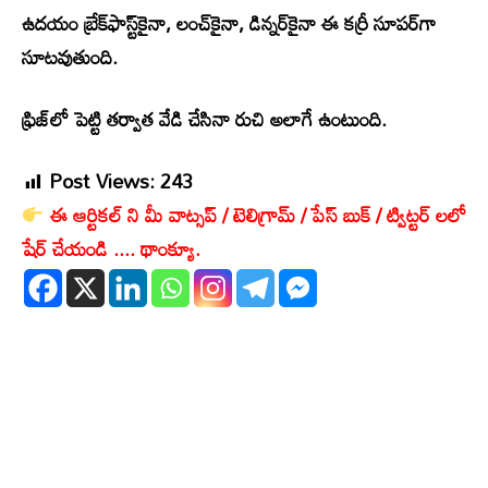
ఉదయం బ్రేక్‌ఫాస్ట్‌కైనా, లంచ్‌కైనా, డిన్నర్‌కైనా ఈ కర్రీ సూపర్‌గా
సూటవుతుంది.
ఫ్రిజ్‌లో పెట్టి తర్వాత వేడి చేసినా రుచి అలాగే ఉంటుంది.
Post Views:
243
ఈ ఆర్టికల్ ని మీ వాట్సప్ / టెలిగ్రామ్ / పేస్ బుక్ / ట్విట్టర్ లలో
షేర్ చేయండి .... థాంక్యూ.