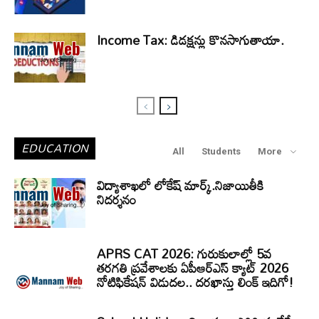
Income Tax: డిడక్షన్లు కొనసాగుతాయా.
EDUCATION
All
Students
More
విద్యాశాఖలో లోకేష్ మార్క్.నిజాయితీకి
నిదర్శనం
APRS CAT 2026: గురుకులాల్లో 5వ
తరగతి ప్రవేశాలకు ఏపీఆర్‌ఎస్‌ క్యాట్‌ 2026
నోటిఫికేషన్‌ విడుదల.. దరఖాస్తు లింక్‌ ఇదిగో!