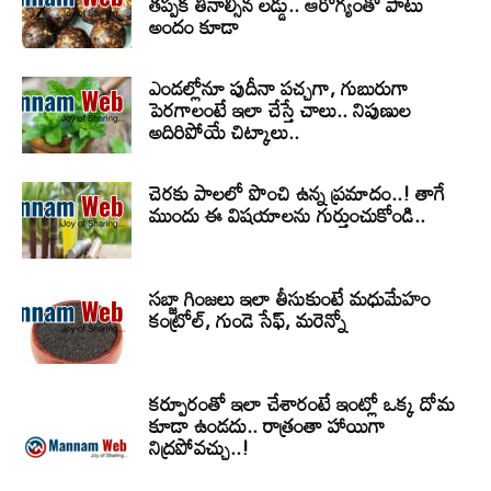
తప్పక తినాల్సిన లడ్డు.. ఆరోగ్యంతో పాటు
అందం కూడా
ఎండల్లోనూ పుదీనా పచ్చగా, గుబురుగా
పెరగాలంటే ఇలా చేస్తే చాలు.. నిపుణుల
అదిరిపోయే చిట్కాలు..
చెరకు పాలలో పొంచి ఉన్న ప్రమాదం..! తాగే
ముందు ఈ విషయాలను గుర్తుంచుకోండి..
సబ్జా గింజలు ఇలా తీసుకుంటే మధుమేహం
కంట్రోల్, గుండె సేఫ్, మరెన్నో
కర్పూరంతో ఇలా చేశారంటే ఇంట్లో ఒక్క దోమ
కూడా ఉండదు.. రాత్రంతా హాయిగా
నిద్రపోవచ్చు..!