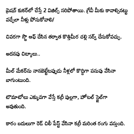
ప్రెషర్ కుకర్‌లో చేస్తే 2 విజిల్స్ సరిపోతాయి. గ్రేవీ మీకు కావాల్సినట్టు
వచ్చేలా నీళ్లు పోసుకోవాలి/
చివరగా స్టౌ ఆఫ్ చేసిన తర్వాత కొత్తిమీర చల్లి సర్వ్ చేసుకోవచ్చు.
అదనపు చిట్కాలు..
మీల్ మేకర్‌ను నానబెట్టేటప్పుడు నీళ్లలో కొద్దిగా పసుపు వేసినా
బాగుంటుంది.
టొమాటోలు ఎక్కువగా వేస్తే కర్రీ పుల్లగా, హోటల్ స్టైల్‌గా
అవుతుంది.
కారం బదులుగా రెడ్‌ చిలీ పేస్ట్ వేసినా కర్రీ మరింత రంగు వస్తుంది.