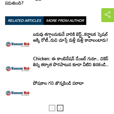
పడుతుంది?
RELATED ARTICLES
MORE FROM AUTHOR
బరువు తగ్గాలనుకునే వారికి బెస్ట్..కర్ణాటక స్పెషల్
అక్కి రోటీ..రుచి చూస్తే మళ్లీ మళ్లీ కావాలంటారు!
Chicken: ఈ కాంబినేషన్ డేంజర్ గురూ.. చికెన్
తిన్న తర్వాత పొరపాటున కూడా వీటిని తినకండి..
పోషకాల గని జొన్నపిండి పరాటా