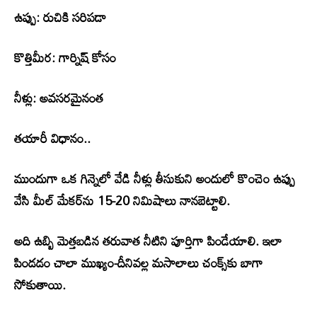
ఉప్పు: రుచికి సరిపడా
కొత్తిమీర: గార్నిష్ కోసం
నీళ్లు: అవసరమైనంత
తయారీ విధానం..
ముందుగా ఒక గిన్నెలో వేడి నీళ్లు తీసుకుని అందులో కొంచెం ఉప్పు
వేసి మీల్ మేకర్‌ను 15-20 నిమిషాలు నానబెట్టాలి.
అది ఉబ్బి మెత్తబడిన తరువాత నీటిని పూర్తిగా పిండేయాలి. ఇలా
పిండడం చాలా ముఖ్యం-దీనివల్ల మసాలాలు చంక్స్‌కు బాగా
సోకుతాయి.