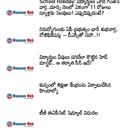
School Holiday: విద్యార్థులు ఎగిరి గంతేసే
వార్త..మార్చి నెలలో ఏకంగా 11 రోజులు
స్కూళ్లకు సెలవులు! ఎప్పుడెప్పుడంటే?
నిరుద్యోగులకు ఏపీ ప్రభుత్వం భారీ శుభవార్త,
నోటిఫికేషన్లు – డీఎస్సీతో సహా..!!
విద్యార్ధుల వీపులు పగిలేలా కొట్టిన హెడ్
మాస్టర్.. ఆ తర్వాత సీన్‌ ఇదే!
కుప్పంలో శిక్షణా కేంద్రంను ఏర్పాటుచేసిన
హిందాల్కో
టీజీ ఈఏపీసెట్‌ షెడ్యూల్‌ విడుదల