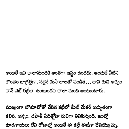
అయితే ఇవి చాలామందికి అంతగా ఇష్టం ఉండదు. అందుకే వీటిని
కొంచెం జాగ్రత్తగా, సరైన మసాలాలతో వండితే… దాని రుచి అచ్చం
నాన్‌-వెజ్ కర్రీలా ఉంటుందని చాలా మంది అంటుంటారు.
ముఖ్యంగా టొమాటోతో చేసిన కర్రీలో మీల్ మేకర్ అద్భుతంగా
కలిసి, అన్నం, చపాతీ ఏదితోైనా రుచిగా తినిపిస్తుంది. ఇంట్లో
కూరగాయలు లేని రోజుల్లో అయితే ఈ కర్రీ ఈజీగా చేసెయ్యొచ్చు.