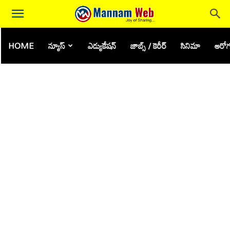
HOME
న్యూస్
ఎడ్యుకేషన్
జాబ్స్ / కెరీర్
సినిమా
ఆరోగ