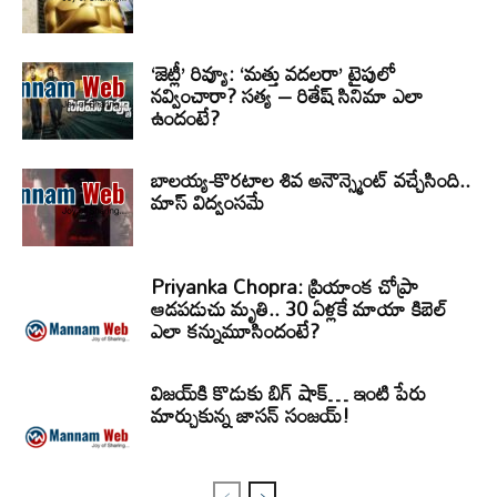
‘జెట్లీ’ రివ్యూ: ‘మత్తు వదలరా’ టైపులో
నవ్వించారా? సత్య – రితేష్ సినిమా ఎలా
ఉందంటే?
బాలయ్య-కొరటాల శివ అనౌన్స్మెంట్ వచ్చేసింది..
మాస్ విద్వంసమే
Priyanka Chopra: ప్రియాంక చోప్రా
ఆడపడుచు మృతి.. 30 ఏళ్లకే మాయా కిబెల్
ఎలా కన్నుమూసిందంటే?
విజయ్‌కి కొడుకు బిగ్ షాక్… ఇంటి పేరు
మార్చుకున్న జాసన్ సంజయ్!