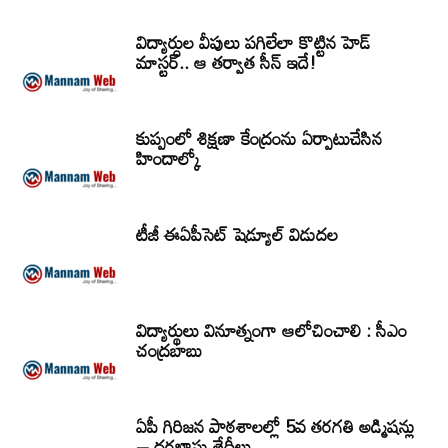
విద్యార్ధుల వీపులు పగిలేలా కొట్టిన హెడ్
మాస్టర్.. ఆ తర్వాత సీన్‌ ఇదే!
కుప్పంలో శిక్షణా కేంద్రంను ఏర్పాటుచేసిన
హిందాల్కో
టీజీ ఈఏపీసెట్‌ షెడ్యూల్‌ విడుదల
విద్యార్థులు వినూత్నంగా ఆలోచించాలి : సీఎం
చంద్రబాబు
ఏపీ గిరిజన పాఠశాలల్లో 5వ తరగతి అడ్మిషన్లు
– దరఖాస్తు తేదీలు