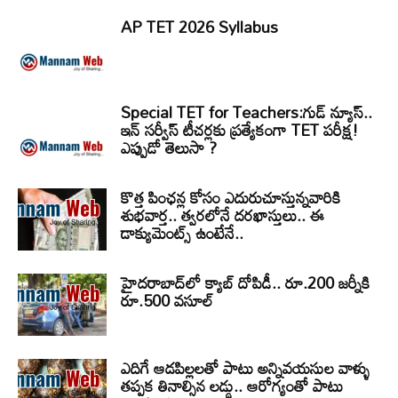
AP TET 2026 Syllabus
Special TET for Teachers:గుడ్ న్యూస్..
ఇన్ సర్వీస్ టీచర్లకు ప్రత్యేకంగా TET పరీక్ష!
ఎప్పుడో తెలుసా ?
కొత్త పింఛన్ల కోసం ఎదురుచూస్తున్నవారికి
శుభవార్త.. త్వరలోనే దరఖాస్తులు.. ఈ
డాక్యుమెంట్స్ ఉంటేనే..
హైదరాబాద్‌లో క్యాబ్‌ దోపిడీ.. రూ.200 జర్నీకి
రూ.500 వసూల్
ఎదిగే ఆడపిల్లలతో పాటు అన్నివయసుల వాళ్ళు
తప్పక తినాల్సిన లడ్డు.. ఆరోగ్యంతో పాటు