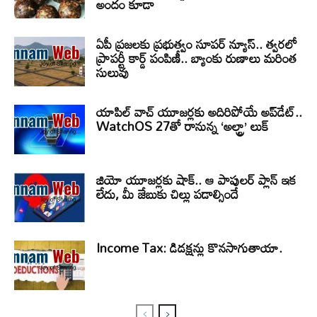
అందం కూడా
ఏపీ ప్రజలకు ప్రభుత్వం సూపర్ న్యూస్.. త్వరలో
ప్రాపర్టీ కార్డ్ పంపిణీ.. బ్యాంకు రుణాలు మరింత
సులువు
యాపిల్ వాచ్ యూజర్లకు అదిరిపోయే అప్‌డేట్..
WatchOS 27తో రానున్న ‘అల్ట్రా’ లుక్
జియో యూజర్లకు షాక్.. ఆ పాపులర్ ప్లాన్ ఇక
లేదు, మీ జేబుకు చిల్లు పడాల్సిందే
Income Tax: డిడక్షన్లు కొనసాగుతాయా.