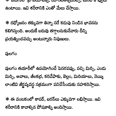
ఉంటాయి. ఇవి శరీరానికి ఎంతో మేలు చేస్తాయి.
⚛ దధ్యోజనం తక్కువగా తిన్నా సరే కడుపు నిండిన భావనను
కలిగిస్తుంది. అందుకే బరువు తగ్గాలనుకునేవారు దీన్ని
ప్రయత్నించవచ్చు అంటున్నారు నిపుణులు.
పులగం
పులగం తయారీలో ఉపయోగించే పెసరపప్పు, పచ్చి మిర్చి, ఎండు
మిర్చి, ఆవాలు, జీలకర్ర, కరివేపాకు, బెల్లం, మిరియాలు, నెయ్యి
లాంటివి జీర్ణవ్యవస్థ సక్రమంగా పనిచేసేందుకు సహకరిస్తాయి.
⚛ ఈ వంటకంలో కాపర్, ఐరన్‌లు ఎక్కువగా లభిస్తాయి. ఇవి
శరీరానికి కావాల్సిన పోషకాల్ని అందిస్తాయి.