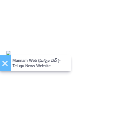
×
Mannam Web (మన్నం వెబ్ )-
Telugu News Website