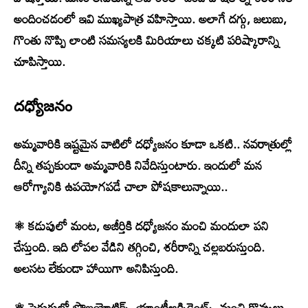
అందించడంలో ఇవి ముఖ్యపాత్ర వహిస్తాయి. అలాగే దగ్గు, జలుబు,
గొంతు నొప్పి లాంటి సమస్యలకి మిరియాలు చక్కటి పరిష్కారాన్ని
చూపిస్తాయి.
దధ్యోజనం
అమ్మవారికి ఇష్టమైన వాటిలో దధ్యోజనం కూడా ఒకటి.. నవరాత్రుల్లో
దీన్ని తప్పకుండా అమ్మవారికి నివేదిస్తుంటారు. ఇందులో మన
ఆరోగ్యానికి ఉపయోగపడే చాలా పోషకాలున్నాయి..
⚛ కడుపులో మంట, అజీర్తికి దధ్యోజనం మంచి మందులా పని
చేస్తుంది. ఇది లోపల వేడిని తగ్గించి, శరీరాన్ని చల్లబరుస్తుంది.
అలసట లేకుండా హాయిగా అనిపిస్తుంది.
⚛ పెరుగులో ప్రొబయోటిక్స్, యాంటీఆక్సిడెంట్స్, మంచి కొవ్వులు