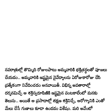
నవరాత్రుల్లో తొమ్మిది రోజులపాటు అమ్మవారికి భక్తిశ్రద్ధలతో పూజలు
చేయడం.. అమ్మవారికి ఇష్టమైన నైవేద్యాలను ఏరోజుకారోజు చేసి
ప్రత్యేకంగా నివేదించడం ఆనవాయితీ. విభిన్న అవతారాల్లో
దర్శనమిచ్చే ఆ శక్తిస్వరూపిణికి ఇష్టమైన వంటకాలేంటో మనకు
తెలుసు.. అయితే ఆ ప్రసాదాల్లో తక్షణ శక్తినిచ్చే, ఆరోగ్యానికి ఎంతో
మేలు చేసే గుణాలు కూడా ఉండడం విశేషం. మరి అవేంటో