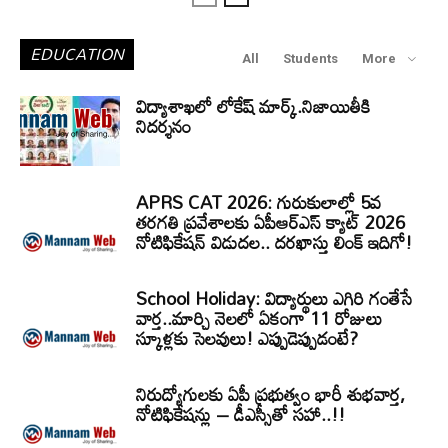
EDUCATION
All
Students
More
విద్యాశాఖలో లోకేష్ మార్క్.నిజాయితీకి
నిదర్శనం
APRS CAT 2026: గురుకులాల్లో 5వ
తరగతి ప్రవేశాలకు ఏపీఆర్‌ఎస్‌ క్యాట్‌ 2026
నోటిఫికేషన్‌ విడుదల.. దరఖాస్తు లింక్‌ ఇదిగో!
School Holiday: విద్యార్థులు ఎగిరి గంతేసే
వార్త..మార్చి నెలలో ఏకంగా 11 రోజులు
స్కూళ్లకు సెలవులు! ఎప్పుడెప్పుడంటే?
నిరుద్యోగులకు ఏపీ ప్రభుత్వం భారీ శుభవార్త,
నోటిఫికేషన్లు – డీఎస్సీతో సహా..!!