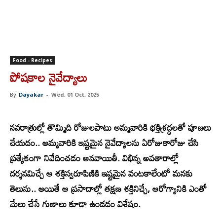
Food - Recipes
పోషకాల నైవేద్యాలు
By
Dayakar
-
Wed, 01 Oct, 2025
నవరాత్రుల్లో తొమ్మిది రోజులపాటు అమ్మవారికి భక్తిశ్రద్ధలతో పూజలు
చేయడం.. అమ్మవారికి ఇష్టమైన నైవేద్యాలను ఏరోజుకారోజు చేసి
ప్రత్యేకంగా నివేదించడం ఆనవాయితీ. విభిన్న అవతారాల్లో
దర్శనమిచ్చే ఆ శక్తిస్వరూపిణికి ఇష్టమైన వంటకాలేంటో మనకు
తెలుసు.. అయితే ఆ ప్రసాదాల్లో తక్షణ శక్తినిచ్చే, ఆరోగ్యానికి ఎంతో
మేలు చేసే గుణాలు కూడా ఉండడం విశేషం.