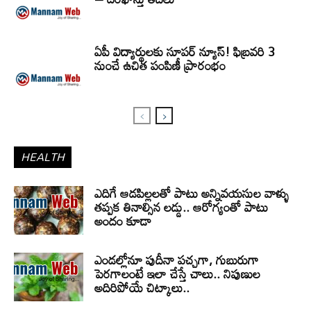
ఏపీ విద్యార్థులకు సూపర్ న్యూస్! ఫిబ్రవరి 3
నుంచే ఉచిత పంపిణీ ప్రారంభం
HEALTH
ఎదిగే ఆడపిల్లలతో పాటు అన్నివయసుల వాళ్ళు
తప్పక తినాల్సిన లడ్డు.. ఆరోగ్యంతో పాటు
అందం కూడా
ఎండల్లోనూ పుదీనా పచ్చగా, గుబురుగా
పెరగాలంటే ఇలా చేస్తే చాలు.. నిపుణుల
అదిరిపోయే చిట్కాలు..