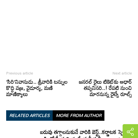
Previous article
Next article
‘సిరి’నివాసుడు.. శ్రీవారికి టన్నుల
జనరల్‌ రైలు టికెట్‌కు ఆధార్‌
కొద్ది వజ్ర, వైడూర్య, మణి
తప్పనిసరి..! రేపటి నుంచి
మాణిక్యాలు
మారనున్న రైల్వే రూల్స్‌
RELATED ARTICLES
MORE FROM AUTHOR
బరువు తగ్గాలనుకునే వారికి బెస్ట్..కర్ణాటక స్పెషల్