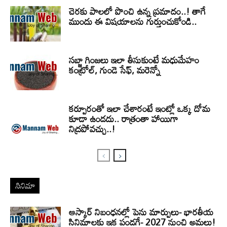
చెరకు పాలలో పొంచి ఉన్న ప్రమాదం..! తాగే
ముందు ఈ విషయాలను గుర్తుంచుకోండి..
సబ్జా గింజలు ఇలా తీసుకుంటే మధుమేహం
కంట్రోల్, గుండె సేఫ్, మరెన్నో
కర్పూరంతో ఇలా చేశారంటే ఇంట్లో ఒక్క దోమ
కూడా ఉండదు.. రాత్రంతా హాయిగా
నిద్రపోవచ్చు..!
సినిమా
ఆస్కార్ నిబంధనల్లో పెను మార్పులు- భారతీయ
సినిమాలకు ఇక పండగే- 2027 నుంచి అమలు!