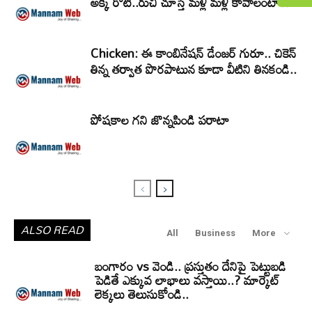
అక్కి రోటీ..రుచి చూస్తే మళ్లీ మళ్లీ కావాలంటారు!
Chicken: ఈ కాంబినేషన్ డేంజర్ గురూ.. చికెన్
తిన్న తర్వాత పొరపాటున కూడా వీటిని తినకండి..
పోషకాల గని జొన్నపిండి పరాటా
ALSO READ
All
Business
More
బంగారం vs వెండి.. ప్రస్తుతం దేనిపై పెట్టుబడి
పెడితే ఎక్కువ లాభాలు వస్తాయి..? మార్కెట్
లెక్కలు తెలుసుకోండి..