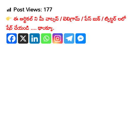
Post Views:
177
ఈ ఆర్టికల్ ని మీ వాట్సప్ / టెలిగ్రామ్ / పేస్ బుక్ / ట్విట్టర్ లలో
షేర్ చేయండి .... థాంక్యూ.