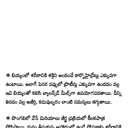
⚛ బియ్యంలో శరీరానికి శక్తిని అందించే కార్బొహైడ్రేట్లు ఎక్కువగా
ఉంటాయి. అలాగే పెసర పప్పులో ప్రొటీన్లు ఎక్కువగా ఉండడం వల్ల
ఇవి బియ్యంతో కలిసి బ్యాలన్స్‌డ్ మీల్స్‌గా ఉపయోగపడతాయి. దీన్ని
తినడం వల్ల అజీర్తి, కడుపుబ్బరం లాంటి సమస్యలు తగ్గుతాయి.
⚛ పొంగలిలో వేసే మిరియాలు జీర్ణ ప్రక్రియలో కీలకపాత్ర
పోషిస్తాయి. మనం తీసుకున్న ఆహారంలో ఉండే పోషకాల్ని శరీరానికి