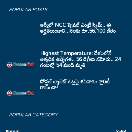
POPULAR POSTS
ఆర్మీలో NCC స్పెషల్ ఎంట్రీ స్కీమ్.. ఈ
అర్హతలుండాలి.. నెలకు రూ.56,100 జీతం
Highest Temperature: దేశంలోనే
అత్యధిక ఉష్ణోగ్రత.. 56 డిగ్రీలు నమోదు.. 24
గంటల్లో 54 మంది మృతి
పోస్టల్ బ్యాలెట్ ఓట్లపై శనివారం క్లారిటీ
రానుందా!
POPULAR CATEGORY
News
5593