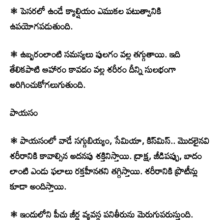
⚛ పెసరలో ఉండే క్యాల్షియం ఎముకల పటుత్వానికి
ఉపయోగపడుతుంది.
⚛ ఉబ్బరంలాంటి సమస్యలు పులగం వల్ల తగ్గుతాయి. ఇది
తేలికపాటి ఆహారం కావడం వల్ల శరీరం దీన్ని సులభంగా
అరిగించుకోగలుగుతుంది.
పాయసం
⚛ పాయసంలో వాడే సగ్గుబియ్యం, సేమియా, కిస్‌మిస్.. మొదలైనవి
శరీరానికి కావాల్సిన అదనపు శక్తినిస్తాయి. ద్రాక్ష, జీడిపప్పు, బాదం
లాంటి ఎండు ఫలాలు రక్తహీనతని తగ్గిస్తాయి. శరీరానికి ప్రొటీన్లు
కూడా అందిస్తాయి.
⚛ ఇందులోని పీచు జీర్ణ వ్యవస్థ పనితీరును మెరుగుపరుస్తుంది.