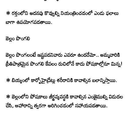
⚛ రక్తంలోని అదనపు కొవ్వుల్ని నియంత్రించడంలో ఎండు ఫలాలు
బాగా ఉపయోగపడతాయి.
బెల్లం పొంగలి
బెల్లం పొంగలంటే ఇష్టపడనివారు ఎవరూ ఉండరేమో.. అమ్మవారికి
ప్రీతిపాత్రమైన పొంగలి కేవలం రుచిలోనే కాదు పోషకాల్లోనూ మిన్న!
⚛ బియ్యంలో కార్బోహైడ్రేట్లు శరీరానికి కావాల్సిన బలాన్నిస్తాయి.
⚛ బెల్లంలోని పోషకాలు జీర్ణవ్యవస్థకి కావాల్సిన ఎంజైముల్ని విడుదల
చేసి, ఆహారాన్ని త్వరగా అరిగించడంలో సహాయపడతాయి.