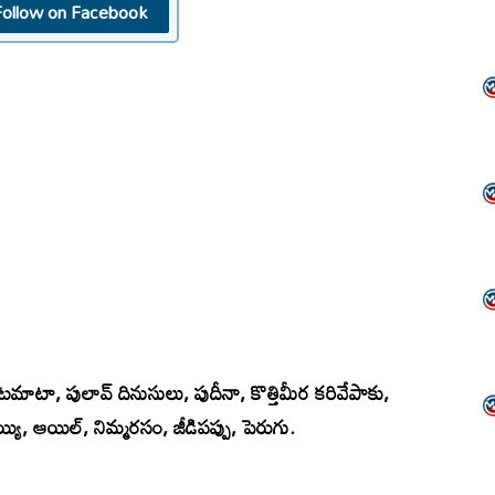
Follow on Facebook
ి, టమాటా, పులావ్ దినుసులు, పుదీనా, కొత్తిమీర కరివేపాకు,
నెయ్యి, ఆయిల్, నిమ్మరసం, జీడిపప్పు, పెరుగు.