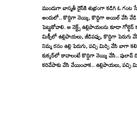
ముందుగా బాస్మతీ రైస్‌కి శుభ్రంగా కడిగి ఓ గంట సే
అందులో.. కొద్దిగా నెయ్యి, కొద్దిగా ఆయిల్ వేసి వే
పెట్టుకోవాలి. ఆ నెక్ట్స్ ఉల్లిపాయలను కూడా గోల్డెన
మిక్సీలో ఉల్లిపాయలు, జీడిపప్పు, కొద్దిగా పెరుగు వ
నిమ్మ రసం ఉల్లి పెరుగు, పచ్చి మిర్చి వేసి బాగా 
కుక్కర్‌లో కావాలంటే కొద్దిగా నెయ్యి వేసి.. పులావ్
కరివేపాకు వేసి వేయించాక.. ఉల్లిపాయలు, పచ్చి మి