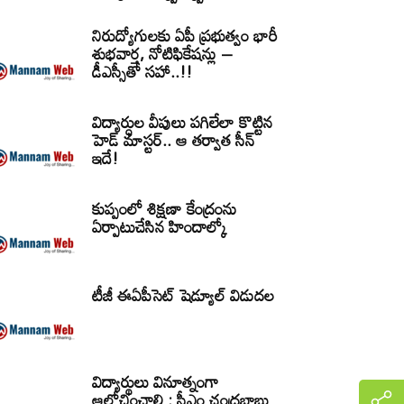
నిరుద్యోగులకు ఏపీ ప్రభుత్వం భారీ
శుభవార్త, నోటిఫికేషన్లు –
డీఎస్సీతో సహా..!!
విద్యార్ధుల వీపులు పగిలేలా కొట్టిన
హెడ్ మాస్టర్.. ఆ తర్వాత సీన్‌
ఇదే!
కుప్పంలో శిక్షణా కేంద్రంను
ఏర్పాటుచేసిన హిందాల్కో
టీజీ ఈఏపీసెట్‌ షెడ్యూల్‌ విడుదల
విద్యార్థులు వినూత్నంగా
ఆలోచించాలి : సీఎం చంద్రబాబు