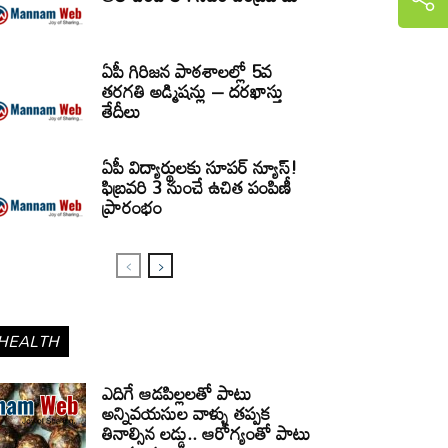
ఏపీ గిరిజన పాఠశాలల్లో 5వ
తరగతి అడ్మిషన్లు – దరఖాస్తు
తేదీలు
ఏపీ విద్యార్థులకు సూపర్ న్యూస్!
ఫిబ్రవరి 3 నుంచే ఉచిత పంపిణీ
ప్రారంభం
HEALTH
ఎదిగే ఆడపిల్లలతో పాటు
అన్నివయసుల వాళ్ళు తప్పక
తినాల్సిన లడ్డు.. ఆరోగ్యంతో పాటు