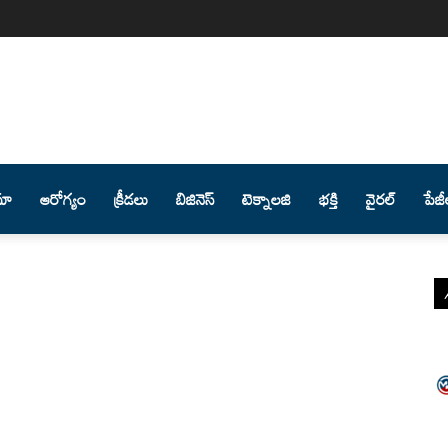
మా
ఆరోగ్యం
క్రీడలు
బిజినెస్
టెక్నాలజి
భక్తి
వైరల్
పేజీ