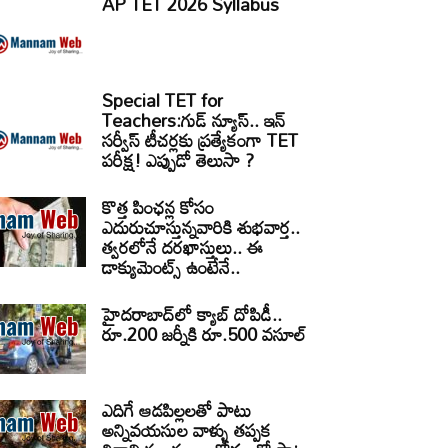
AP TET 2026 Syllabus
Special TET for
Teachers:గుడ్ న్యూస్.. ఇన్
సర్వీస్ టీచర్లకు ప్రత్యేకంగా TET
పరీక్ష! ఎప్పుడో తెలుసా ?
కొత్త పింఛన్ల కోసం
ఎదురుచూస్తున్నవారికి శుభవార్త..
త్వరలోనే దరఖాస్తులు.. ఈ
డాక్యుమెంట్స్ ఉంటేనే..
హైదరాబాద్‌లో క్యాబ్‌ దోపిడీ..
రూ.200 జర్నీకి రూ.500 వసూల్
ఎదిగే ఆడపిల్లలతో పాటు
అన్నివయసుల వాళ్ళు తప్పక