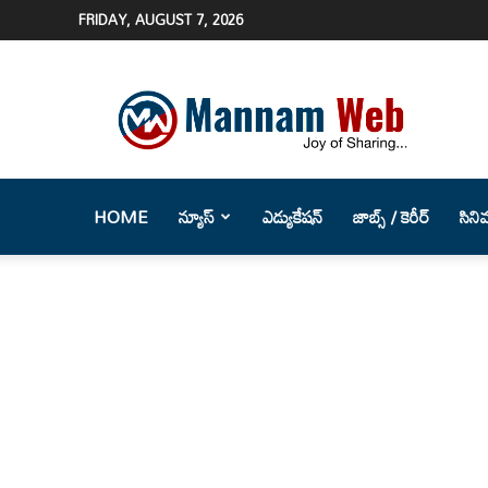
FRIDAY, AUGUST 7, 2026
Mannam
Web
(మన్నం
వెబ్
)-
Telugu
HOME
న్యూస్
ఎడ్యుకేషన్
జాబ్స్ / కెరీర్
సిని
News
Website