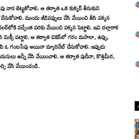
పు నాన బెట్టుకోవాలి. ఆ తర్వాత ఒక కుక్కర్ తీసుకుని
డి చేసుకోవాలి. ముందు జీడిపప్పులు వేసి వేయించి తీసి పక్కన
్ కలర్‌లోకి వచ్చేంత వరకు వేయించి పక్కన పెట్టాలి. ఇవి చల్లారాక
ేసి మిక్సీ పట్టాలి. ఆ తర్వాత చికెన్‌లో గరం మసాలా, ఉప్పు,
కలిపి ఓ గంటసేపు అయినా మ్యారినేట్ చేసుకోవాలి. ఇప్పుడు
 దినుసులు అన్నీ వేసి వేయించాలి. ఆ తర్వాత పుదీనా, కొత్తిమీర,
ర్చి వేసి వేయించండి.