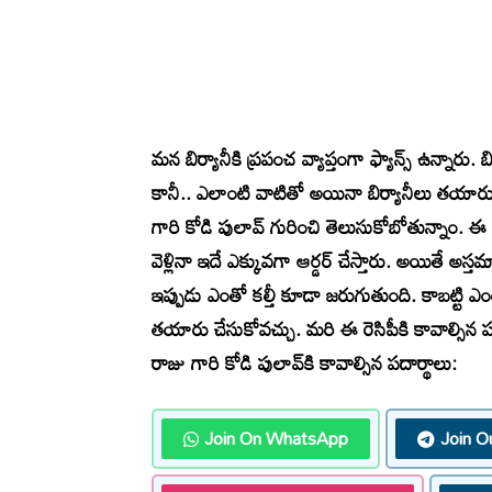
మన బిర్యానీకి ప్రపంచ వ్యాప్తంగా ఫ్యాన్స్ ఉన్నారు. బ
కానీ.. ఎలాంటి వాటితో అయినా బిర్యానీలు తయారు
గారి కోడి పులావ్ గురించి తెలుసుకోబోతున్నాం. ఈ బి
వెళ్లినా ఇదే ఎక్కువగా ఆర్డర్ చేస్తారు. అయితే
ఇప్పుడు ఎంతో కల్తీ కూడా జరుగుతుంది. కాబట్టి ఎం
తయారు చేసుకోవచ్చు. మరి ఈ రెసిపీకి కావాల్సిన 
రాజు గారి కోడి పులావ్‌కి కావాల్సిన పదార్థాలు:
Join On WhatsApp
Join O