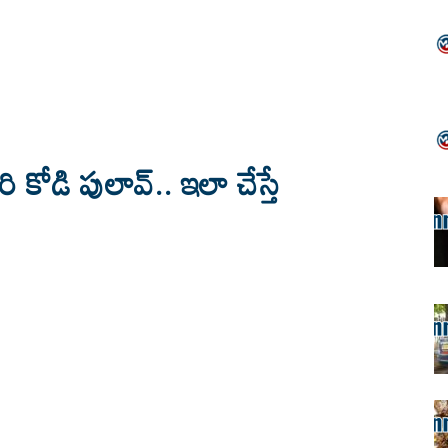
 కోడి పులావ్‌.. ఇలా చేస్తే