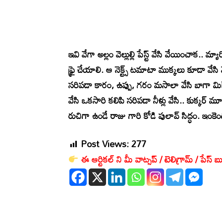
ఇవి వేగా అల్లం వెల్లుల్లి పేస్ట్ వేసి వేయించాక.. మ
ఫ్రై చేయాలి. ఆ నెక్ట్స్ టమాటా ముక్కలు కూడా వే
సరిపడా కారం, ఉప్పు, గరం మసాలా వేసి బాగా మిక్స
వేసి ఒకసారి కలిపి సరిపడా నీళ్లు వేసి.. కుక్కర్ మూ
రుచిగా ఉండే రాజు గారి కోడి పులావ్ సిద్ధం. ఇంక
Post Views:
277
ఈ ఆర్టికల్ ని మీ వాట్సప్ / టెలిగ్రామ్ / పేస్ బు