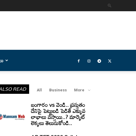
లు
ALSO READ
All
Business
More
బంగారం vs వెండి.. ప్రస్తుతం
దేనిపై పెట్టుబడి పెడితే ఎక్కువ
లాభాలు వస్తాయి..? మార్కెట్
లెక్కలు తెలుసుకోండి..