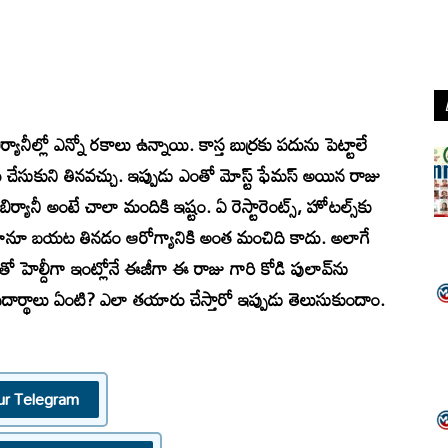
ిర్యానీల్లో ఎన్నో రకాలు ఉన్నాయి. కాస్త బుర్రకు పదును పెట్టాలే
 చేసుకుని తినవచ్చు. ఇప్పుడు ఎంతో మోస్ట్ ఫేమస్ అయిన రాజు
ర్యానీ అంటే చాలా మందికి ఇష్టం. ఏ రెస్టారెంట్స్, హోటల్స్‌కు
 అస్తమానూ బయట తినడం ఆరోగ్యానికి అంత మంచిది కాదు. అలాగే
తో హెల్దీగా ఇంట్లోనే ఈజీగా ఈ రాజు గారి కోడి పులావ్‌ను
పదార్థాలు ఏంటి? ఎలా తయారు చేస్తారో ఇప్పుడు తెలుసుకుందాం.
ur Telegram