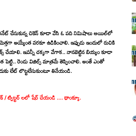
్యారినేట్ చేసుకున్న చికెన్ కూడా వేసి ఓ పది నిమిషాలు ఆయిల్‌లో
సి మెత్తగా అయ్యేంత వరకూ ఉడికించాలి. ఇప్పుడు ఇందులో రుచికి
్ చేయాలి. ఇవన్నీ చక్కగా వేగాక.. నానబెట్టిన బియ్యం కూడా
త పెట్టి.. రెండు విజిల్స్ మాత్రమే తెప్పించాలి. అంతే ఎంతో
ెందుకు లేట్ లొట్టలేసుకుంటూ తినేయండి.
క్ / ట్విట్టర్ లలో షేర్ చేయండి .... థాంక్యూ.