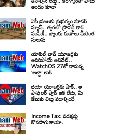
తినాల్సిన లడ్డు.. ఆరోగ్యంతో పాటు
అందం కూడా
ఏపీ ప్రజలకు ప్రభుత్వం సూపర్
న్యూస్.. త్వరలో ప్రాపర్టీ కార్డ్
పంపిణీ.. బ్యాంకు రుణాలు మరింత
సులువు
యాపిల్ వాచ్ యూజర్లకు
అదిరిపోయే అప్‌డేట్..
WatchOS 27తో రానున్న
‘అల్ట్రా’ లుక్
జియో యూజర్లకు షాక్.. ఆ
పాపులర్ ప్లాన్ ఇక లేదు, మీ
జేబుకు చిల్లు పడాల్సిందే
Income Tax: డిడక్షన్లు
కొనసాగుతాయా.