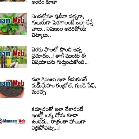
అందం కూడా
ఎండల్లోనూ పుదీనా పచ్చగా,
గుబురుగా పెరగాలంటే ఇలా చేస్తే
చాలు.. నిపుణుల అదిరిపోయే
చిట్కాలు..
చెరకు పాలలో పొంచి ఉన్న
ప్రమాదం..! తాగే ముందు ఈ
విషయాలను గుర్తుంచుకోండి..
సబ్జా గింజలు ఇలా తీసుకుంటే
మధుమేహం కంట్రోల్, గుండె సేఫ్,
మరెన్నో
కర్పూరంతో ఇలా చేశారంటే
ఇంట్లో ఒక్క దోమ కూడా
ఉండదు.. రాత్రంతా హాయిగా
నిద్రపోవచ్చు..!