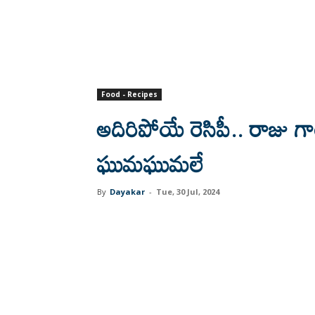
Food - Recipes
అదిరిపోయే రెసిపీ.. రాజు గారి
ఘుమఘుమలే
By
Dayakar
-
Tue, 30 Jul, 2024