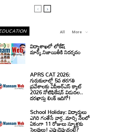
EDUCATION
All
More
విద్యాశాఖలో లోకేష్
మార్క్.నిజాయితీకి నిదర్శనం
APRS CAT 2026:
గురుకులాల్లో 5వ తరగతి
ప్రవేశాలకు ఏపీఆర్‌ఎస్‌ క్యాట్‌
2026 నోటిఫికేషన్‌ విడుదల..
దరఖాస్తు లింక్‌ ఇదిగో!
School Holiday: విద్యార్థులు
ఎగిరి గంతేసే వార్త..మార్చి నెలలో
ఏకంగా 11 రోజులు స్కూళ్లకు
సెలవులు! ఎప్పుడెప్పుడంటే?