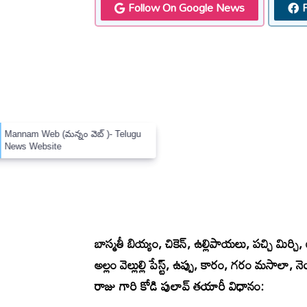
Follow On Google News
×
Mannam Web (మన్నం వెబ్ )- Telugu
News Website
బాస్మతీ బియ్యం, చికెన్, ఉల్లిపాయలు, పచ్చి మిర్చ
అల్లం వెల్లుల్లి పేస్ట్, ఉప్పు, కారం, గరం మసాలా, 
రాజు గారి కోడి పులావ్‌ తయారీ విధానం: