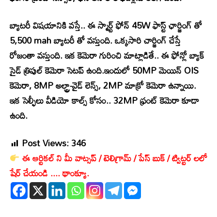
బ్యాటరీ విషయానికి వస్తే.. ఈ స్మార్ట్ ఫోన్ 45W ఫాస్ట్ ఛార్జింగ్ తో
5,500 mah బ్యాటరీ తో వస్తుంది. ఒక్కసారి చార్జింగ్ చేస్తే
రోజంతా వస్తుంది. ఇక కెమెరా గురించి మాట్లాడితే.. ఈ ఫోన్లో బ్యాక్
సైడ్ త్రిపుల్ కెమెరా సెటప్ ఉంది.ఇందులో 50MP మెయిన్ OIS
కెమెరా, 8MP అల్ట్రా-వైడ్ లెన్స్, 2MP మాక్రో కెమెరా ఉన్నాయి.
ఇక సెల్ఫీలు వీడియో కాల్స్ కోసం.. 32MP ఫ్రంట్ కెమెరా కూడా
ఉంది.
Post Views:
346
ఈ ఆర్టికల్ ని మీ వాట్సప్ / టెలిగ్రామ్ / పేస్ బుక్ / ట్విట్టర్ లలో
షేర్ చేయండి .... థాంక్యూ.