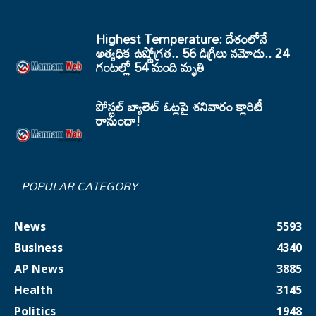
Highest Temperature: దేశంలోనే
అత్యధిక ఉష్ణోగ్రత.. 56 డిగ్రీలు నమోదు.. 24
గంటల్లో 54 మంది మృతి
పోస్టల్ బ్యాలెట్ ఓట్లపై శనివారం క్లారిటీ
రానుందా!
POPULAR CATEGORY
News
5593
Business
4340
AP News
3885
Health
3145
Politics
1948