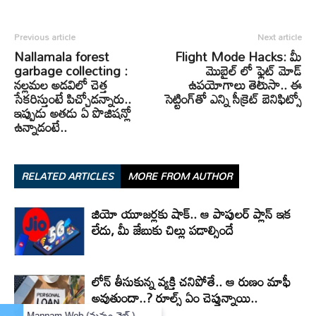
Previous article
Next article
Nallamala forest
Flight Mode Hacks: మీ
garbage collecting :
మొబైల్ లో ఫ్లైట్ మోడ్
నల్లమల అడవిలో చెత్త
ఉపయోగాలు తెలుసా.. ఈ
సేకరిస్తుంటే పిచ్చోడన్నారు..
సెట్టింగ్‌తో ఎన్ని సీక్రెట్ బెనిఫిట్సో
ఇప్పుడు అతడు ఏ పొజిషన్లో
ఉన్నాడంటే..
RELATED ARTICLES
MORE FROM AUTHOR
జియో యూజర్లకు షాక్.. ఆ పాపులర్ ప్లాన్ ఇక
లేదు, మీ జేబుకు చిల్లు పడాల్సిందే
లోన్ తీసుకున్న వ్యక్తి చనిపోతే.. ఆ రుణం మాఫీ
అవుతుందా..? రూల్స్ ఏం చెప్తున్నాయి..
Mannam Web (మన్నం వెబ్ )-