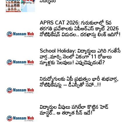
నిదర్శనం
APRS CAT 2026: గురుకులాల్లో 5వ
తరగతి ప్రవేశాలకు ఏపీఆర్‌ఎస్‌ క్యాట్‌ 2026
నోటిఫికేషన్‌ విడుదల.. దరఖాస్తు లింక్‌ ఇదిగో!
School Holiday: విద్యార్థులు ఎగిరి గంతేసే
వార్త..మార్చి నెలలో ఏకంగా 11 రోజులు
స్కూళ్లకు సెలవులు! ఎప్పుడెప్పుడంటే?
నిరుద్యోగులకు ఏపీ ప్రభుత్వం భారీ శుభవార్త,
నోటిఫికేషన్లు – డీఎస్సీతో సహా..!!
విద్యార్ధుల వీపులు పగిలేలా కొట్టిన హెడ్
మాస్టర్.. ఆ తర్వాత సీన్‌ ఇదే!