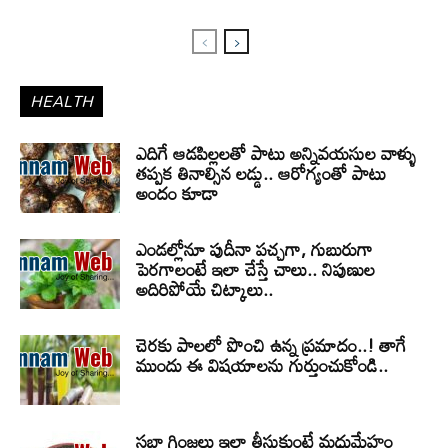
HEALTH
ఎదిగే ఆడపిల్లలతో పాటు అన్నివయసుల వాళ్ళు
తప్పక తినాల్సిన లడ్డు.. ఆరోగ్యంతో పాటు
అందం కూడా
ఎండల్లోనూ పుదీనా పచ్చగా, గుబురుగా
పెరగాలంటే ఇలా చేస్తే చాలు.. నిపుణుల
అదిరిపోయే చిట్కాలు..
చెరకు పాలలో పొంచి ఉన్న ప్రమాదం..! తాగే
ముందు ఈ విషయాలను గుర్తుంచుకోండి..
సబ్జా గింజలు ఇలా తీసుకుంటే మధుమేహం