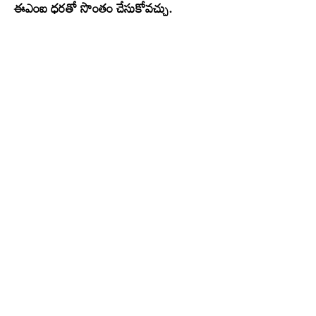
ఈఎంఐ ధరతో సొంతం చేసుకోవచ్చు.