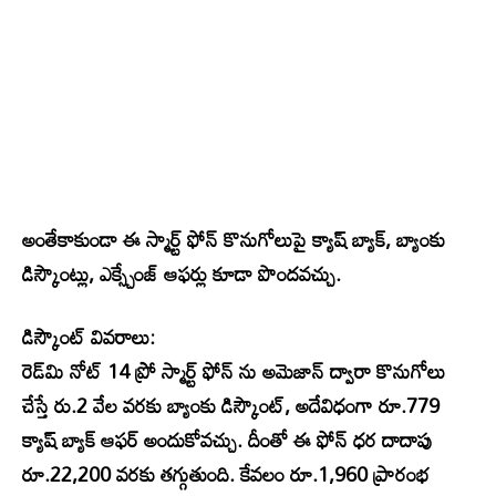
అంతేకాకుండా ఈ స్మార్ట్ ఫోన్ కొనుగోలుపై క్యాష్ బ్యాక్, బ్యాంకు
డిస్కౌంట్లు, ఎక్స్చేంజ్ ఆఫర్లు కూడా పొందవచ్చు.
డిస్కౌంట్ వివరాలు:
రెడ్‌మి నోట్ 14 ప్రో స్మార్ట్ ఫోన్ ను అమెజాన్ ద్వారా కొనుగోలు
చేస్తే రు.2 వేల వరకు బ్యాంకు డిస్కౌంట్, అదేవిధంగా రూ.779
క్యాష్ బ్యాక్ ఆఫర్ అందుకోవచ్చు. దీంతో ఈ ఫోన్ ధర దాదాపు
రూ.22,200 వరకు తగ్గుతుంది. కేవలం రూ.1,960 ప్రారంభ