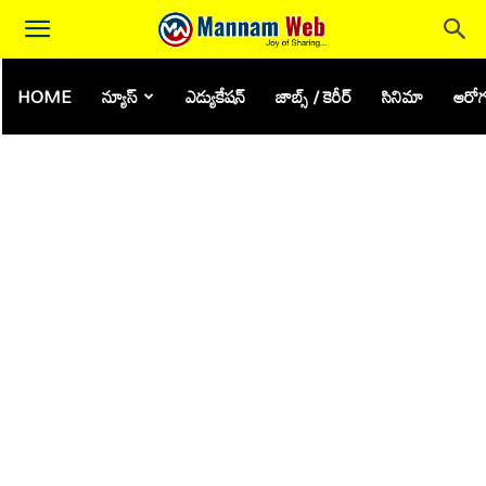
HOME
న్యూస్
ఎడ్యుకేషన్
జాబ్స్ / కెరీర్
సినిమా
ఆరోగ