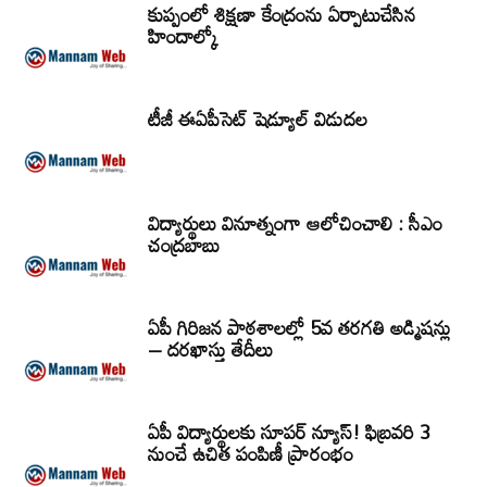
కుప్పంలో శిక్షణా కేంద్రంను ఏర్పాటుచేసిన
హిందాల్కో
టీజీ ఈఏపీసెట్‌ షెడ్యూల్‌ విడుదల
విద్యార్థులు వినూత్నంగా ఆలోచించాలి : సీఎం
చంద్రబాబు
ఏపీ గిరిజన పాఠశాలల్లో 5వ తరగతి అడ్మిషన్లు
– దరఖాస్తు తేదీలు
ఏపీ విద్యార్థులకు సూపర్ న్యూస్! ఫిబ్రవరి 3
నుంచే ఉచిత పంపిణీ ప్రారంభం