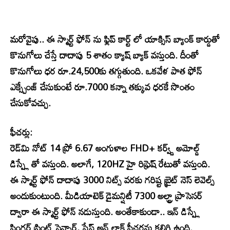
మరోవైపు.. ఈ స్మార్ట్ ఫోన్ ను ఫ్లిప్ కార్ట్ లో యాక్సిస్ బ్యాంక్ కార్డుతో
కొనుగోలు చేస్తే దాదాపు 5 శాతం క్యాష్ బ్యాక్ వస్తుంది. దీంతో
కొనుగోలు ధర రూ.24,500కు తగ్గుతుంది. ఒకవేళ పాత ఫోన్
ఎక్స్చేంజ్ చేసుకుంటే రూ.7000 కన్నా తక్కువ ధరకే సొంతం
చేసుకోవచ్చు.
ఫీచర్లు:
రెడ్‌మి నోట్ 14 ప్రో 6.67 అంగుళాల FHD+ కర్వ్డ్ అమోల్డ్
డిస్ప్లే తో వస్తుంది. అలాగే, 120HZ హై రిఫ్రెష్ రేటుతో వస్తుంది.
ఈ స్మార్ట్ ఫోన్ దాదాపు 3000 నిట్స్ వరకు గరిష్ట బ్రైట్ నెస్ లెవెల్స్
అందుకుంటుంది. మీడియాటెక్ డైమన్షిటీ 7300 అల్ట్రా ప్రాసెసర్
ద్వారా ఈ స్మార్ట్ ఫోన్ నడుస్తుంది. అంతేకాకుండా.. ఇన్ డిస్ప్లే
ఫింగర్ ప్రింట్ సెన్సార్, ఫేస్ అన్ లాక్ ఫీచర్లను కలిగి ఉంది.