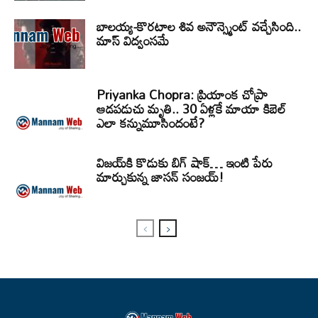
బాలయ్య-కొరటాల శివ అనౌన్స్మెంట్ వచ్చేసింది..
మాస్ విద్వంసమే
Priyanka Chopra: ప్రియాంక చోప్రా
ఆడపడుచు మృతి.. 30 ఏళ్లకే మాయా కిబెల్
ఎలా కన్నుమూసిందంటే?
విజయ్‌కి కొడుకు బిగ్ షాక్… ఇంటి పేరు
మార్చుకున్న జాసన్ సంజయ్!