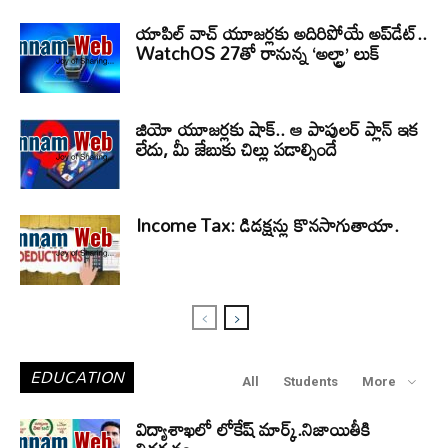
యాపిల్ వాచ్ యూజర్లకు అదిరిపోయే అప్‌డేట్..
WatchOS 27తో రానున్న ‘అల్ట్రా’ లుక్
జియో యూజర్లకు షాక్.. ఆ పాపులర్ ప్లాన్ ఇక
లేదు, మీ జేబుకు చిల్లు పడాల్సిందే
Income Tax: డిడక్షన్లు కొనసాగుతాయా.
EDUCATION
All
Students
More
విద్యాశాఖలో లోకేష్ మార్క్.నిజాయితీకి