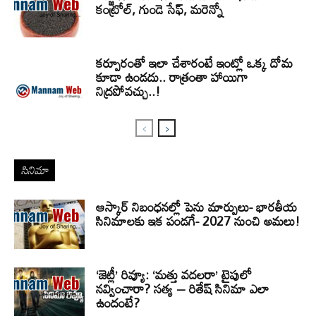
కంట్రోల్, గుండె సేఫ్, మరెన్నో
కర్పూరంతో ఇలా చేశారంటే ఇంట్లో ఒక్క దోమ
కూడా ఉండదు.. రాత్రంతా హాయిగా
నిద్రపోవచ్చు..!
సినిమా
ఆస్కార్ నిబంధనల్లో పెను మార్పులు- భారతీయ
సినిమాలకు ఇక పండగే- 2027 నుంచి అమలు!
‘జెట్లీ’ రివ్యూ: ‘మత్తు వదలరా’ టైపులో
నవ్వించారా? సత్య – రితేష్ సినిమా ఎలా
ఉందంటే?