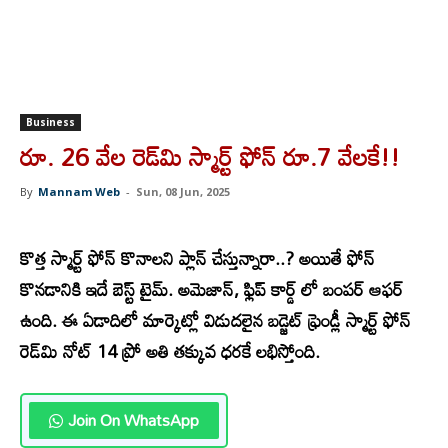
Business
రూ. 26 వేల రెడ్‌మి స్మార్ట్ ఫోన్ రూ.7 వేలకే!!
By
Mannam Web
-
Sun, 08 Jun, 2025
కొత్త స్మార్ట్ ఫోన్ కొనాలని ప్లాన్ చేస్తున్నారా..? అయితే ఫోన్
కొనడానికి ఇదే బెస్ట్ టైమ్. అమెజాన్, ఫ్లిప్ కార్డ్ లో బంపర్ ఆఫర్
ఉంది. ఈ ఏడాదిలో మార్కెట్లో విడుదలైన బడ్జెట్ ఫ్రెండ్లీ స్మార్ట్ ఫోన్
రెడ్‌మి నోట్ 14 ప్రో అతి తక్కువ ధరకే లభిస్తోంది.
Join On WhatsApp