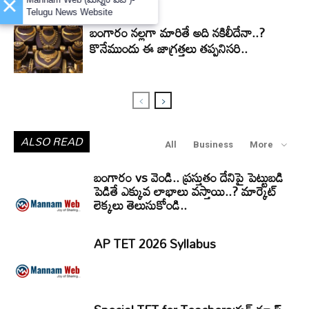
×
Telugu News Website
బంగారం నల్లగా మారితే అది నకిలీదేనా..?
కొనేముందు ఈ జాగ్రత్తలు తప్పనిసరి..
ALSO READ
All
Business
More
బంగారం vs వెండి.. ప్రస్తుతం దేనిపై పెట్టుబడి
పెడితే ఎక్కువ లాభాలు వస్తాయి..? మార్కెట్
లెక్కలు తెలుసుకోండి..
AP TET 2026 Syllabus