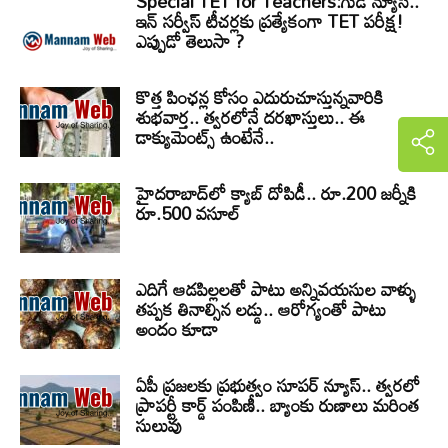
Special TET for Teachers:గుడ్ న్యూస్..
ఇన్ సర్వీస్ టీచర్లకు ప్రత్యేకంగా TET పరీక్ష!
ఎప్పుడో తెలుసా ?
కొత్త పింఛన్ల కోసం ఎదురుచూస్తున్నవారికి
శుభవార్త.. త్వరలోనే దరఖాస్తులు.. ఈ
డాక్యుమెంట్స్ ఉంటేనే..
హైదరాబాద్‌లో క్యాబ్‌ దోపిడీ.. రూ.200 జర్నీకి
రూ.500 వసూల్
ఎదిగే ఆడపిల్లలతో పాటు అన్నివయసుల వాళ్ళు
తప్పక తినాల్సిన లడ్డు.. ఆరోగ్యంతో పాటు
అందం కూడా
ఏపీ ప్రజలకు ప్రభుత్వం సూపర్ న్యూస్.. త్వరలో
ప్రాపర్టీ కార్డ్ పంపిణీ.. బ్యాంకు రుణాలు మరింత
సులువు