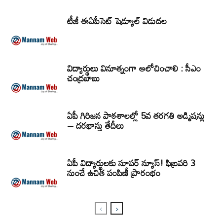
టీజీ ఈఏపీసెట్‌ షెడ్యూల్‌ విడుదల
విద్యార్థులు వినూత్నంగా ఆలోచించాలి : సీఎం
చంద్రబాబు
ఏపీ గిరిజన పాఠశాలల్లో 5వ తరగతి అడ్మిషన్లు
– దరఖాస్తు తేదీలు
ఏపీ విద్యార్థులకు సూపర్ న్యూస్! ఫిబ్రవరి 3
నుంచే ఉచిత పంపిణీ ప్రారంభం