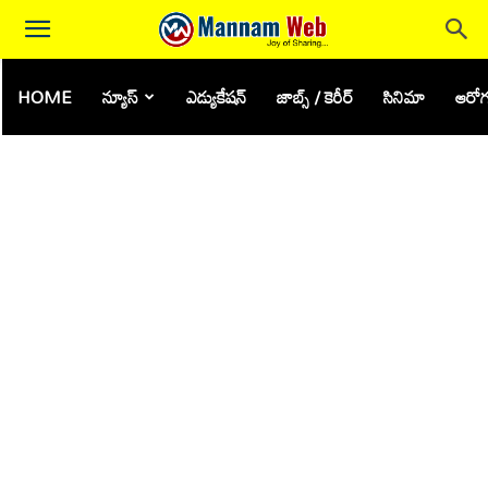
HOME
న్యూస్
ఎడ్యుకేషన్
జాబ్స్ / కెరీర్
సినిమా
ఆరోగ