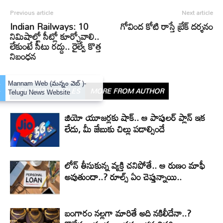
Previous article
Next article
Indian Railways: 10
గోవింద కోటి రాస్తే బ్రేక్‌ దర్శనం
నిమిషాల్లో సీట్లో కూర్చోవాలి..
లేకుంటే సీటు రద్దు.. రైల్వే కొత్త
నిబంధన
×
Mannam Web (మన్నం వెబ్ )-
RELATED ARTICLES
MORE FROM AUTHOR
Telugu News Website
జియో యూజర్లకు షాక్.. ఆ పాపులర్ ప్లాన్ ఇక
లేదు, మీ జేబుకు చిల్లు పడాల్సిందే
లోన్ తీసుకున్న వ్యక్తి చనిపోతే.. ఆ రుణం మాఫీ
అవుతుందా..? రూల్స్ ఏం చెప్తున్నాయి..
బంగారం నల్లగా మారితే అది నకిలీదేనా..?