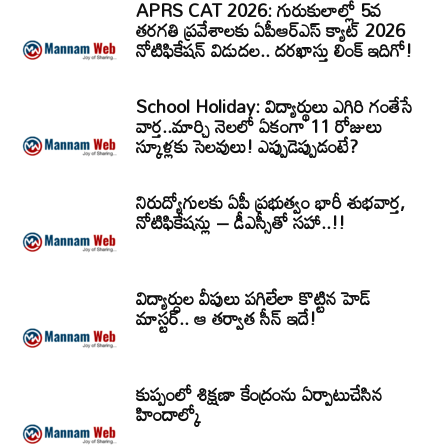
APRS CAT 2026: గురుకులాల్లో 5వ
తరగతి ప్రవేశాలకు ఏపీఆర్‌ఎస్‌ క్యాట్‌ 2026
నోటిఫికేషన్‌ విడుదల.. దరఖాస్తు లింక్‌ ఇదిగో!
School Holiday: విద్యార్థులు ఎగిరి గంతేసే
వార్త..మార్చి నెలలో ఏకంగా 11 రోజులు
స్కూళ్లకు సెలవులు! ఎప్పుడెప్పుడంటే?
నిరుద్యోగులకు ఏపీ ప్రభుత్వం భారీ శుభవార్త,
నోటిఫికేషన్లు – డీఎస్సీతో సహా..!!
విద్యార్ధుల వీపులు పగిలేలా కొట్టిన హెడ్
మాస్టర్.. ఆ తర్వాత సీన్‌ ఇదే!
కుప్పంలో శిక్షణా కేంద్రంను ఏర్పాటుచేసిన
హిందాల్కో