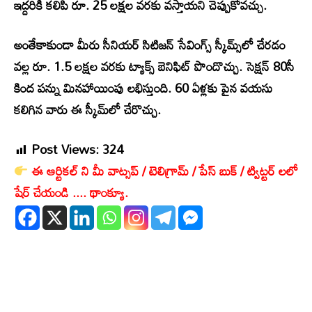
ఇద్దరికీ కలిపి రూ. 25 లక్షల వరకు వస్తాయని చెప్పుకోవచ్చు.
అంతేకాకుండా మీరు సీనియర్ సిటిజన్ సేవింగ్స్ స్కీమ్స్‌లో చేరడం
వల్ల రూ. 1.5 లక్షల వరకు ట్యాక్స్ బెనిఫిట్ పొందొచ్చు. సెక్షన్ 80సీ
కింద పన్ను మినహాయింపు లభిస్తుంది. 60 ఏళ్లకు పైన వయసు
కలిగిన వారు ఈ స్కీమ్‌లో చేరొచ్చు.
Post Views:
324
ఈ ఆర్టికల్ ని మీ వాట్సప్ / టెలిగ్రామ్ / పేస్ బుక్ / ట్విట్టర్ లలో
షేర్ చేయండి .... థాంక్యూ.