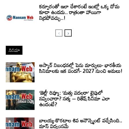
కర్పూరంతో ఇలా చేశారంటే ఇంట్లో ఒక్క దోమ
కూడా ఉండదు.. రాత్రంతా హాయిగా
నిద్రపోవచ్చు..!
సినిమా
ఆస్కార్ నిబంధనల్లో పెను మార్పులు- భారతీయ
సినిమాలకు ఇక పండగే- 2027 నుంచి అమలు!
‘జెట్లీ’ రివ్యూ: ‘మత్తు వదలరా’ టైపులో
నవ్వించారా? సత్య – రితేష్ సినిమా ఎలా
ఉందంటే?
బాలయ్య-కొరటాల శివ అనౌన్స్మెంట్ వచ్చేసింది..
మాస్ విద్వంసమే