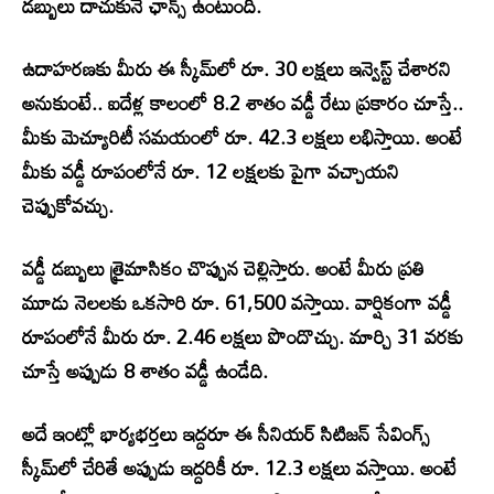
డబ్బులు దాచుకునే ఛాన్స్ ఉంటుంది.
ఉదాహరణకు మీరు ఈ స్కీమ్‌లో రూ. 30 లక్షలు ఇన్వెస్ట్ చేశారని
అనుకుంటే.. ఐదేళ్ల కాలంలో 8.2 శాతం వడ్డీ రేటు ప్రకారం చూస్తే..
మీకు మెచ్యూరిటీ సమయంలో రూ. 42.3 లక్షలు లభిస్తాయి. అంటే
మీకు వడ్డీ రూపంలోనే రూ. 12 లక్షలకు పైగా వచ్చాయని
చెప్పుకోవచ్చు.
వడ్డీ డబ్బులు త్రైమాసికం చొప్పున చెల్లిస్తారు. అంటే మీరు ప్రతి
మూడు నెలలకు ఒకసారి రూ. 61,500 వస్తాయి. వార్షికంగా వడ్డీ
రూపంలోనే మీరు రూ. 2.46 లక్షలు పొందొచ్చు. మార్చి 31 వరకు
చూస్తే అప్పుడు 8 శాతం వడ్డీ ఉండేది.
అదే ఇంట్లో భార్యభర్తలు ఇద్దరూ ఈ సీనియర్ సిటిజన్ సేవింగ్స్
స్కీమ్‌లో చేరితే అప్పుడు ఇద్దరికీ రూ. 12.3 లక్షలు వస్తాయి. అంటే