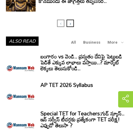
కొనేముందు ఈ జాగ్రత్తలు తప్పనిసరి..
ALSO READ
All
Business
More
బంగారం vs వెండి.. ప్రస్తుతం దేనిపై పెట్టుబడి
పెడితే ఎక్కువ లాభాలు వస్తాయి..? మార్కెట్
లెక్కలు తెలుసుకోండి..
AP TET 2026 Syllabus
Special TET for Teachers:గుడ్ న్యూస్..
ఇన్ సర్వీస్ టీచర్లకు ప్రత్యేకంగా TET పరీక్ష!
ఎప్పుడో తెలుసా ?