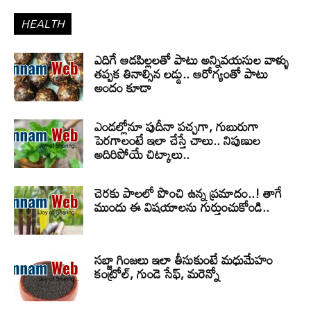
HEALTH
ఎదిగే ఆడపిల్లలతో పాటు అన్నివయసుల వాళ్ళు
తప్పక తినాల్సిన లడ్డు.. ఆరోగ్యంతో పాటు
అందం కూడా
ఎండల్లోనూ పుదీనా పచ్చగా, గుబురుగా
పెరగాలంటే ఇలా చేస్తే చాలు.. నిపుణుల
అదిరిపోయే చిట్కాలు..
చెరకు పాలలో పొంచి ఉన్న ప్రమాదం..! తాగే
ముందు ఈ విషయాలను గుర్తుంచుకోండి..
సబ్జా గింజలు ఇలా తీసుకుంటే మధుమేహం
కంట్రోల్, గుండె సేఫ్, మరెన్నో