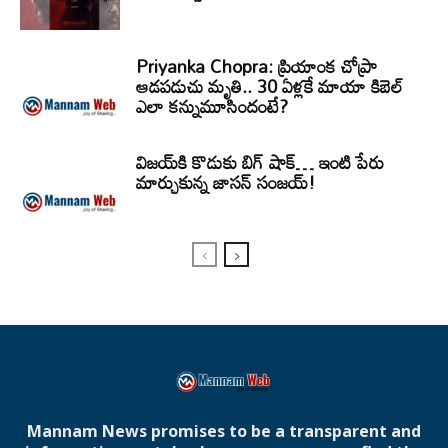
Priyanka Chopra: ప్రియాంక చోప్రా
ఆడపడుచు మృతి.. 30 ఏళ్లకే మాయా కిబెల్
ఎలా కన్నుమూసిందంటే?
విజయ్‌కి కొడుకు బిగ్ షాక్… ఇంటి పేరు
మార్చుకున్న జాసన్ సంజయ్!
Mannam News promises to be a transparent and