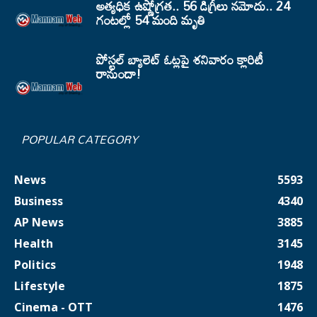
అత్యధిక ఉష్ణోగ్రత.. 56 డిగ్రీలు నమోదు.. 24
గంటల్లో 54 మంది మృతి
పోస్టల్ బ్యాలెట్ ఓట్లపై శనివారం క్లారిటీ
రానుందా!
POPULAR CATEGORY
News
5593
Business
4340
AP News
3885
Health
3145
Politics
1948
Lifestyle
1875
Cinema - OTT
1476