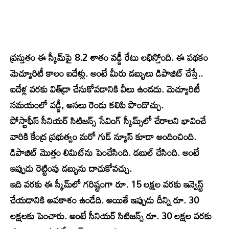
ప్రస్తుతం ఈ స్కీమ్‌పై 8.2 శాతం వడ్డీ రేటు లభిస్తోంది. ఈ పథకం
మెచ్యూరిటీ కాలం ఐదేళ్లు. అంటే మీరు డబ్బులు డిపాజిట్ చేస్తే..
ఐదేళ్ల వరకు విత్‌డ్రా చేసుకోవడానికి వీలు ఉండదు. మెచ్యూరిటీ
సమయంలో వడ్డీ, అసలు రెండు కలిపి పొందొచ్చు.
పోస్టాఫీస్‌ సీనియర్ సిటిజన్స్ సేవింగ్ స్కీమ్స్‌లో చేరాలని భావించే
వారికి కేంద్ర ప్రభుత్వం మరో గుడ్ న్యూస్ కూడా అందించింది.
డిపాజిట్ మొత్తం లిమిట్‌ను పెంచేసింది. డబుల్ చేసింది. అంటే
ఇప్పుడు రెట్టింపు డబ్బును దాచుకోవచ్చు.
ఇది వరకు ఈ స్కీమ్‌లో గరిష్టంగా రూ. 15 లక్షల వరకు ఇన్వెస్ట్
చేయడానికి అవకాశం ఉండేది. అయితే ఇప్పుడు దీన్ని రూ. 30
లక్షలకు పెంచారు. అంటే సీనియర్ సిటిజన్స్‌ రూ. 30 లక్షల వరకు