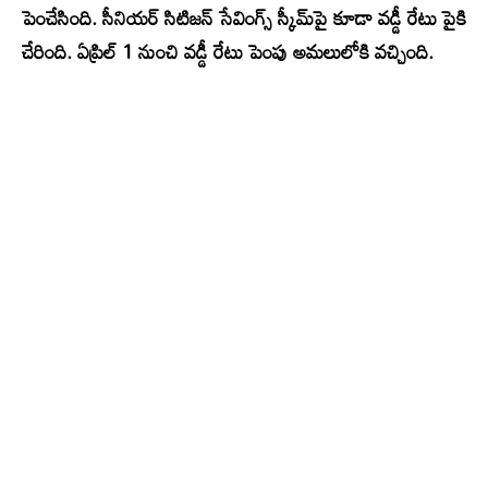
పెంచేసింది. సీనియర్ సిటిజన్ సేవింగ్స్ స్కీమ్‌పై కూడా వడ్డీ రేటు పైకి
చేరింది. ఏప్రిల్ 1 నుంచి వడ్డీ రేటు పెంపు అమలులోకి వచ్చింది.