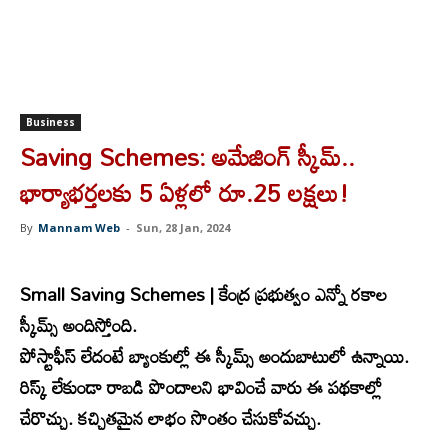
Business
Saving Schemes: అమేజింగ్ స్కీమ్..
భార్యాభర్తలకు 5 ఏళ్లలో రూ.25 లక్షలు!
By
Mannam Web
-
Sun, 28 Jan, 2024
Small Saving Schemes | కేంద్ర ప్రభుత్వం ఎన్నో రకాల
స్కీమ్స్ అందిస్తోంది.
పోస్టాఫీస్ లేదంటే బ్యాంకుల్లో ఈ స్కీమ్స్ అందుబాటులో ఉన్నాయి.
రిస్క్ లేకుండా రాబడి పొందాలని భావించే వారు ఈ పథకాల్లో
చేరొచ్చు. కచ్చితమైన లాభం సొంతం చేసుకోవచ్చు.