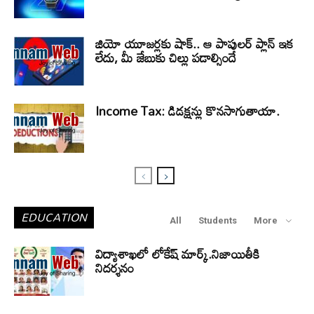
జియో యూజర్లకు షాక్.. ఆ పాపులర్ ప్లాన్ ఇక
లేదు, మీ జేబుకు చిల్లు పడాల్సిందే
Income Tax: డిడక్షన్లు కొనసాగుతాయా.
EDUCATION
All
Students
More
విద్యాశాఖలో లోకేష్ మార్క్.నిజాయితీకి
నిదర్శనం