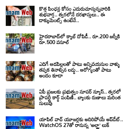
కొత్త పింఛన్ల కోసం ఎదురుచూస్తున్నవారికి
శుభవార్త.. త్వరలోనే దరఖాస్తులు.. ఈ
డాక్యుమెంట్స్ ఉంటేనే..
హైదరాబాద్‌లో క్యాబ్‌ దోపిడీ.. రూ.200 జర్నీకి
రూ.500 వసూల్
ఎదిగే ఆడపిల్లలతో పాటు అన్నివయసుల వాళ్ళు
తప్పక తినాల్సిన లడ్డు.. ఆరోగ్యంతో పాటు
అందం కూడా
ఏపీ ప్రజలకు ప్రభుత్వం సూపర్ న్యూస్.. త్వరలో
ప్రాపర్టీ కార్డ్ పంపిణీ.. బ్యాంకు రుణాలు మరింత
సులువు
యాపిల్ వాచ్ యూజర్లకు అదిరిపోయే అప్‌డేట్..
WatchOS 27తో రానున్న ‘అల్ట్రా’ లుక్