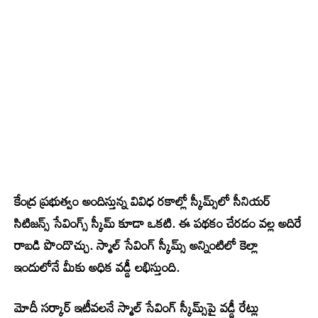
కేంద్ర ప్రభుత్వం అందిస్తున్న వివిధ రకాల్లో స్కీమ్స్‌లో సీనియర్
సిటిజన్స్ సేవింగ్స్ స్కీమ్ కూడా ఒకటి. ఈ పథకం చేరడం వల్ల అదిరే
రాబడి పొందొచ్చు. స్మాల్ సేవింగ్ స్కీమ్స్ అన్నింటిలో కెల్లా
ఇందులోనే మీకు అధిక వడ్డీ లభిస్తుంది.
మోదీ సర్కార్ ఇటీవలనే స్మాల్ సేవింగ్ స్కీమ్స్‌పై వడ్డీ రేట్లు