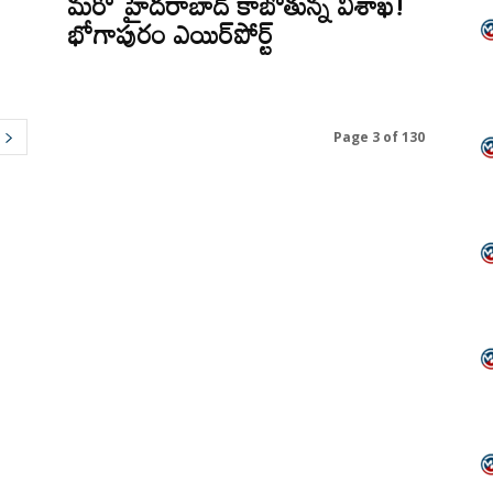
మరో హైదరాబాద్ కాబోతున్న విశాఖ!
భోగాపురం ఎయిర్‌పోర్ట్
Page 3 of 130