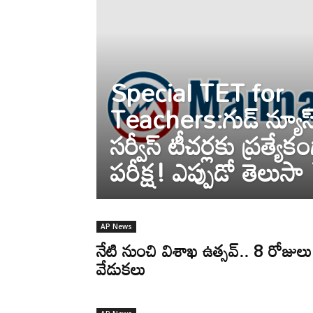
Special TET for
Teachers:గుడ్ న్యూస్
సర్వీస్ టీచర్లకు ప్రత్య
పరీక్ష! ఎప్పుడో తెలుసా
AP News
నేటి నుంచి విశాఖ ఉత్సవ్.. 8 రోజులు
వేడుకలు