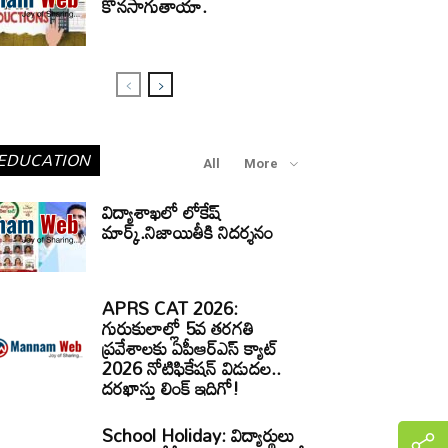
కొనసాగుతాయా.
EDUCATION
All
More
విద్యాశాఖలో లోకేష్
మార్క్.నిజాయితీకి నిదర్శనం
APRS CAT 2026:
గురుకులాల్లో 5వ తరగతి
ప్రవేశాలకు ఏపీఆర్‌ఎస్‌ క్యాట్‌
2026 నోటిఫికేషన్‌ విడుదల..
దరఖాస్తు లింక్‌ ఇదిగో!
School Holiday: విద్యార్థులు