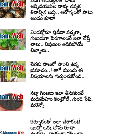
ఎదిగే ఆడపిల్లలతో పాటు
అన్నివయసుల వాళ్ళు తప్పక
తినాల్సిన లడ్డు.. ఆరోగ్యంతో పాటు
అందం కూడా
ఎండల్లోనూ పుదీనా పచ్చగా,
గుబురుగా పెరగాలంటే ఇలా చేస్తే
చాలు.. నిపుణుల అదిరిపోయే
చిట్కాలు..
చెరకు పాలలో పొంచి ఉన్న
ప్రమాదం..! తాగే ముందు ఈ
విషయాలను గుర్తుంచుకోండి..
సబ్జా గింజలు ఇలా తీసుకుంటే
మధుమేహం కంట్రోల్, గుండె సేఫ్,
మరెన్నో
కర్పూరంతో ఇలా చేశారంటే
ఇంట్లో ఒక్క దోమ కూడా
ఉండదు.. రాత్రంతా హాయిగా