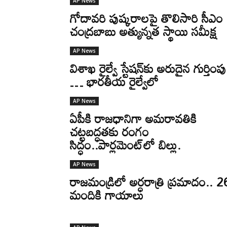
AP News
గోదావరి పుష్కరాలపై తొలిసారి సీఎం
చంద్రబాబు అత్యున్నత స్థాయి సమీక్ష
AP News
విశాఖ రైల్వే స్టేషన్‌కు అరుదైన గుర్తింపు
… భారతీయ రైల్వేలో
AP News
ఏపీకి రాజధానిగా అమరావతికి
చట్టబద్ధతకు రంగం
సిద్ధం..పార్లమెంట్‌లో బిల్లు.
AP News
రాజమండ్రిలో అర్ధరాత్రి ప్రమాదం.. 2
మందికి గాయాలు