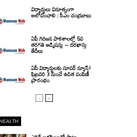
విద్యార్థులు వినూత్నంగా
ఆలోచించాలి : సీఎం చంద్రబాబు
ఏపీ గిరిజన పాఠశాలల్లో 5వ
తరగతి అడ్మిషన్లు – దరఖాస్తు
తేదీలు
ఏపీ విద్యార్థులకు సూపర్ న్యూస్!
ఫిబ్రవరి 3 నుంచే ఉచిత పంపిణీ
ప్రారంభం
HEALTH