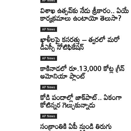
AP News
విశాఖ ఉత్సవ్‌కు నేడు శ్రీకారం.. ఏయే
కార్యక్రమాలు ఉంటాయో తెలుసా?
AP News
ఖాళీలపై కసరత్తు – త్వరలో మరో
డీఎస్సీ నోటిఫికేషన్
AP News
కాకినాడలో రూ.13,000 కోట్ల గ్రీన్
అమోనియా ప్లాంట్‌
AP News
కోడి పందాల్లో జాక్‌పాట్.. ఏకంగా
కోటిన్నర గెల్చుకున్నాడు
AP News
సంక్రాంతికి ఏపీ నుండి తిరుగు