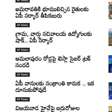
AP News
అమరావతికి భూములిచ్చిన రైతులకు
ఏపీ సర్కార్‌ తీపికబురు
AP News
గ్రామ, వార్డు సచివాలయ ఉద్యోగులకు
షాక్.. ఏపీ సర్కార్
AP News
అమలాపురం రోడ్లపై టెస్లా సైబర్ ట్రక్
సందడి
AP News
ఏపీ వాసులకు సంక్రాంతి కానుక .. ఇక
దూసుకుపోవుడే
AP News
విజయవాడ హైవేపై ఐదురోజుల