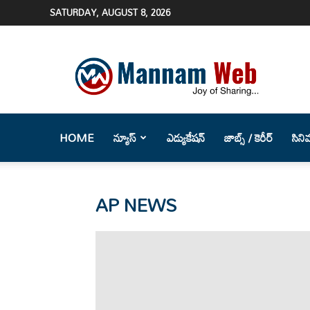
SATURDAY, AUGUST 8, 2026
Mannam
Web
(మన్నం
వెబ్
)-
Telugu
HOME
న్యూస్
ఎడ్యుకేషన్
జాబ్స్ / కెరీర్
సిని
News
Website
AP NEWS