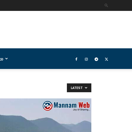
లు
LATEST