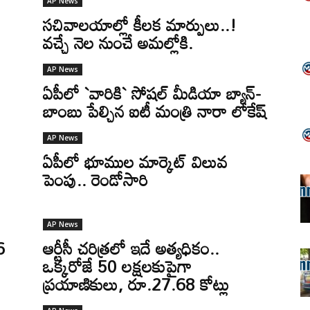
AP News
సచివాలయాల్లో కీలక మార్పులు..!
వచ్చే నెల నుంచే అమల్లోకి.
AP News
ఏపీలో `వారికి` సోషల్ మీడియా బ్యాన్-
బాంబు పేల్చిన ఐటీ మంత్రి నారా లోకేష్
AP News
ఏపీలో భూముల మార్కెట్ విలువ
పెంపు.. రెండోసారి
AP News
6
ఆర్టీసీ చరిత్రలో ఇదే అత్యధికం..
ఒక్కరోజే 50 లక్షలకుపైగా
ప్రయాణికులు, రూ.27.68 కోట్లు