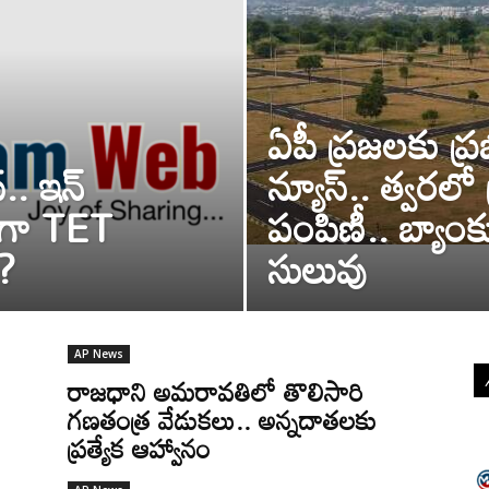
ఏపీ ప్రజలకు ప్
.. ఇన్
న్యూస్.. త్వరలో ప్
ేకంగా TET
పంపిణీ.. బ్యా
 ?
సులువు
AP News
రాజధాని అమరావతిలో తొలిసారి
గణతంత్ర వేడుకలు.. అన్నదాతలకు
ప్రత్యేక ఆహ్వానం