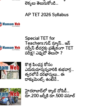
లెక్కలు తెలుసుకోండి..
AP TET 2026 Syllabus
Special TET for
Teachers:గుడ్ న్యూస్.. ఇన్
సర్వీస్ టీచర్లకు ప్రత్యేకంగా TET
పరీక్ష! ఎప్పుడో తెలుసా ?
కొత్త పింఛన్ల కోసం
ఎదురుచూస్తున్నవారికి శుభవార్త..
త్వరలోనే దరఖాస్తులు.. ఈ
డాక్యుమెంట్స్ ఉంటేనే..
హైదరాబాద్‌లో క్యాబ్‌ దోపిడీ..
రూ.200 జర్నీకి రూ.500 వసూల్