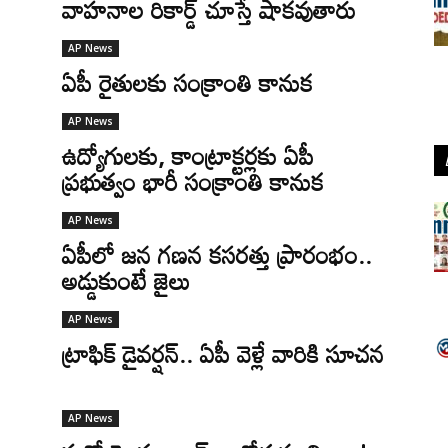
వాహనాల రికార్డ్ చూస్తే షాకవుతారు
AP News
ఏపీ రైతులకు సంక్రాంతి కానుక
AP News
ఉద్యోగులకు, కాంట్రాక్టర్లకు ఏపీ
ప్రభుత్వం భారీ సంక్రాంతి కానుక
AP News
ఏపీలో జన గణన కసరత్తు ప్రారంభం..
అడ్డుకుంటే జైలు
AP News
ట్రాఫిక్‌ డైవర్షన్.. ఏపీ వెళ్లే వారికి సూచన
AP News