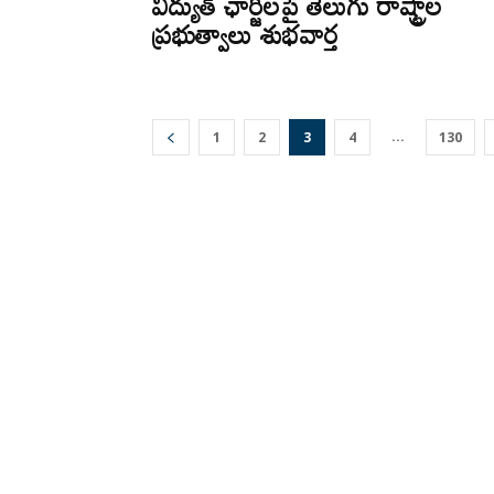
విద్యుత్‌ ఛార్జీలపై తెలుగు రాష్ట్రాల
ప్రభుత్వాలు శుభవార్త
...
1
2
3
4
130