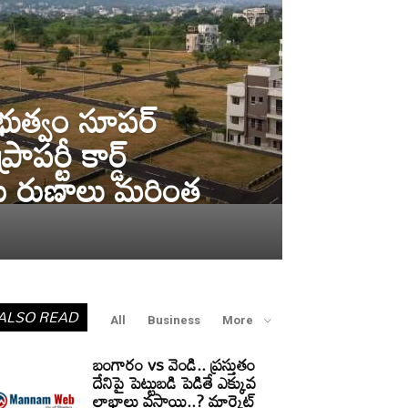
రభుత్వం సూపర్
రాపర్టీ కార్డ్
ంకు రుణాలు మరింత
ALSO READ
All
Business
More
బంగారం vs వెండి.. ప్రస్తుతం
దేనిపై పెట్టుబడి పెడితే ఎక్కువ
లాభాలు వస్తాయి..? మార్కెట్