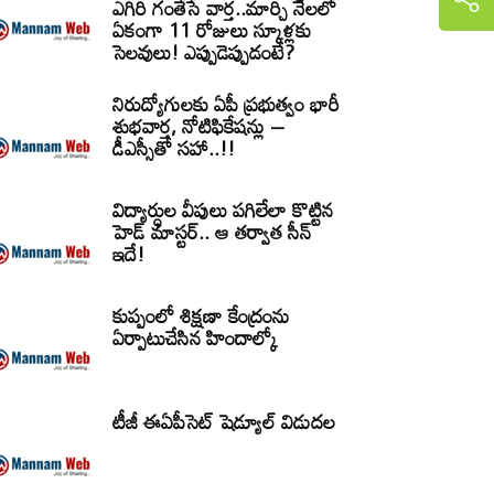
ఎగిరి గంతేసే వార్త..మార్చి నెలలో
ఏకంగా 11 రోజులు స్కూళ్లకు
సెలవులు! ఎప్పుడెప్పుడంటే?
నిరుద్యోగులకు ఏపీ ప్రభుత్వం భారీ
శుభవార్త, నోటిఫికేషన్లు –
డీఎస్సీతో సహా..!!
విద్యార్ధుల వీపులు పగిలేలా కొట్టిన
హెడ్ మాస్టర్.. ఆ తర్వాత సీన్‌
ఇదే!
కుప్పంలో శిక్షణా కేంద్రంను
ఏర్పాటుచేసిన హిందాల్కో
టీజీ ఈఏపీసెట్‌ షెడ్యూల్‌ విడుదల