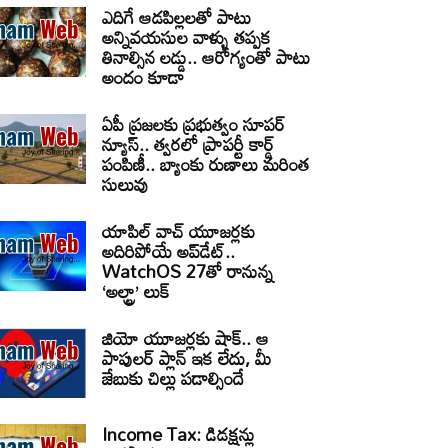
ఎదిగే ఆడపిల్లలతో పాటు
అన్నివయసుల వాళ్ళు తప్పక
తినాల్సిన లడ్డు.. ఆరోగ్యంతో పాటు
అందం కూడా
ఏపీ ప్రజలకు ప్రభుత్వం సూపర్
న్యూస్.. త్వరలో ప్రాపర్టీ కార్డ్
పంపిణీ.. బ్యాంకు రుణాలు మరింత
సులువు
యాపిల్ వాచ్ యూజర్లకు
అదిరిపోయే అప్‌డేట్..
WatchOS 27తో రానున్న
‘అల్ట్రా’ లుక్
జియో యూజర్లకు షాక్.. ఆ
పాపులర్ ప్లాన్ ఇక లేదు, మీ
జేబుకు చిల్లు పడాల్సిందే
Income Tax: డిడక్షన్లు