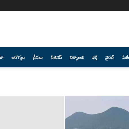
మా
ఆరోగ్యం
క్రీడలు
బిజినెస్
టెక్నాలజి
భక్తి
వైరల్
పేజీ