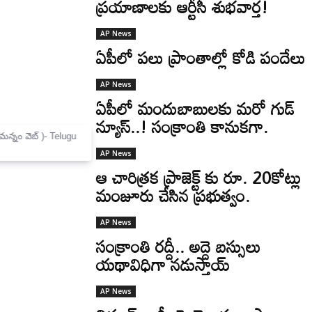
ప్రయాణాలకు ఆర్టీసీ శుభవార్త!
AP News
ఏపీలో పలు ప్రాంతాల్లో కోడి పందేలు
AP News
ఏపీలో మందుబాబులకు మరో గుడ్
న్యూస్..! సంక్రాంతి కానుకగా.
×
Mannam Web (మన్నం వెబ్ )- Telugu
News Website
AP News
ఆ చారిత్రక ప్రాజెక్ట్ కు రూ. 20కోట్లు
మంజూరు చేసిన ప్రభుత్వం.
AP News
సంక్రాంతి రద్దీ.. అద్దె బస్సులు
యథావిధిగా నడుస్తాయ్
AP News