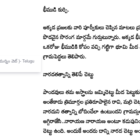
భీముడి కుర్చి.
అక్కడ ప్రజలకు వారి పూర్వీకులు చెప్పిన మాటలు ప
పొడవైన సొరంగ మార్గమే గుర్తుటున్నారు. అక్కడ భీమ
ఒకరోజు భీముడికి కోపం వచ్చి గట్టిగా భూమి మీద 
గ్రామపెద్దలు తెలిపారు.
×
Mannam Web (మన్నం వెబ్ )- Telugu
News Website
నారదతత్వాన్ని తెలిపే చెట్టు
పాండవులు తమ అస్త్రాలను జమ్మిచెట్టు మీద పెట్టుక
అంతేకాదు త్రిమూర్తల ప్రతిరూపాలైన రావి, మర్రి చ
నారదుని తత్వాన్ని బోదించేలా ఉంటుందని గ్రామస్త
అగ్గిరాజేసి..నారాయణ నారాయణ అంటూ కడుపునింపు
చెట్టు ఉంది. అందుకే అందరు దాన్ని నారద చెట్టు 