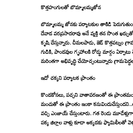
కొత్తహంగులతో బొమ్మాలమ్మజోన
బొమ్మాలమ్మ జోనకు పర్యాటకుల తాకిడి పెరుగుతుండట
దేవాడ వరప్రసాదరావు అనే వ్యక్తి తన సొంత ఖర్చుతో
కృషి చేస్తున్నారు. చీమలపాడు, జెడ్‌ కొత్తపట్నం గ
గుడికి, పాండవుల గృహాలకి రోడ్డు మార్గం ఏర్పాటు
మరింతగా అభివృద్ధి చేయోచ్చంటున్నారు గ్రామపెద్ద
ఇదో చక్కని పర్యాటక ప్రాంతం
కొండకోనలు, పచ్చని వాతావరణంతో ఈ ప్రాంతమ
మంచుతో ఈ ప్రాంతం ఇంకా కనువిందుచేస్తుందని..
వచ్చి ఎంజాయ్‌ చేస్తుంటారు. గత రెండు మూడేళ్
పక్క జిల్లాల వాళ్లు కూడా అక్కడకు ఫ్యామిలీలతో వెళ్