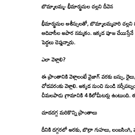
బొమ్మాలమ్మ- భీమార్జునుల చల్లని దీవెన
భీమార్జునుల ఆశీస్సులతో, బొమ్మాలమ్మవారి చల
ఆదివాసీల అపార నమ్మకం. ఇక్కడ పూజ చేయిస్తేన
పెద్దలు చెప్తున్నారు.
ఎలా వెళ్లాలి?
ఈ ప్రాంతానికి వెళ్లాలంటే వైజాగ్‌ వరకు బస్సు, రైల
చోడవరంకు వెళ్లాలి. అక్కడ నుంచి నుండి నర్సీపట్నం 
చీమలపాడు గ్రామానికి 4 కిలోమీటర్లు ఉంటుంది.
చూడదగ్గ మరికొన్ని ప్రాంతాలు
దీనికి దగ్గరలో అరకు, బొర్రా గుహలు, లంబసింగి,