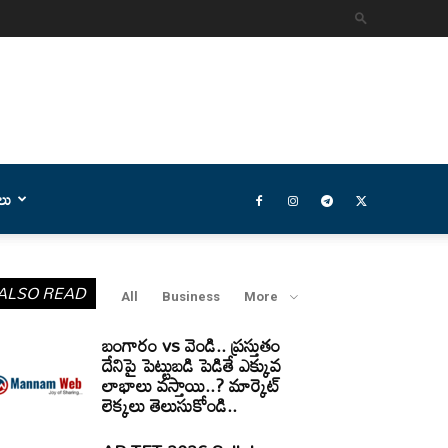
లు
ALSO READ
All
Business
More
బంగారం vs వెండి.. ప్రస్తుతం
దేనిపై పెట్టుబడి పెడితే ఎక్కువ
లాభాలు వస్తాయి..? మార్కెట్
లెక్కలు తెలుసుకోండి..