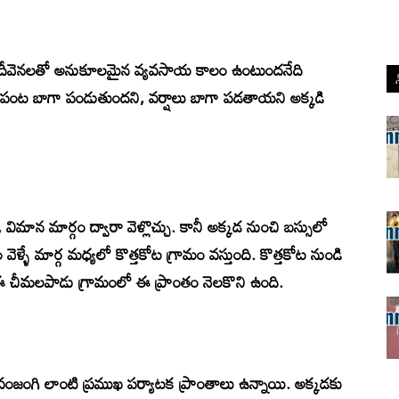
్లని దీవెనలతో అనుకూలమైన వ్యవసాయ కాలం ఉంటుందనేది
ే పంట బాగా పండుతుందని, వర్షాలు బాగా పడతాయని అక్కడి
ు, విమాన మార్గం ద్వారా వెళ్లొచ్చు. కానీ అక్కడ నుంచి బస్సులో
వెళ్ళే మార్గ మధ్యలో కొత్తకోట గ్రామం వస్తుంది. కొత్తకోట నుండి
 ఈ చీమలపాడు గ్రామంలో ఈ ప్రాంతం నెలకొని ఉంది.
 వంజంగి లాంటి ప్రముఖ పర్యాటక ప్రాంతాలు ఉన్నాయి. అక్కడకు