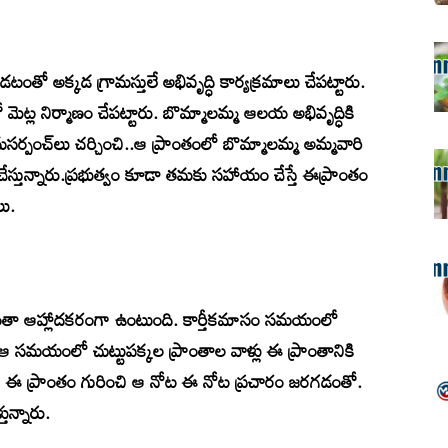
ంతో అక్కడ గ్రామస్తులే అభివృద్ధి కార్యక్రమాలు చేపట్టారు.
 మెట్ల నిర్మాణం చేపట్టారు. బొమ్మాలమ్మ ఆలయ అభివృద్ధికి
్రామసర్పంచ్‌లు చర్చించి..ఆ ప్రాంతంలో బొమ్మాలమ్మ అమ్మవారి
 చేస్తున్నారు.ప్రభుత్వం కూడా తమకు సహాయం చేస్తే ఈప్రాంతం
లు.
ంతా ఆహ్లాదకరంగా ఉంటుంది. కార్తీకమాసం సమయంలో
ఆ సమయంలో చుట్టుపక్కల ప్రాంతాల వాళ్లు ఈ ప్రాంతానికి
లుగా ఈ ప్రాంతం గురించి ఆ నోట ఈ నోట ప్రచారం జరగడంతో.
తున్నారు.