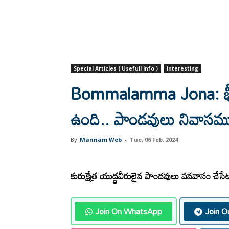
Special Articles ( Usefull Info )
Interesting
Bommalamma Jona: భీముడు
ఉంది.. పాండవులు నివాసమున
By
Mannam Web
-
Tue, 06 Feb, 2024
కురుక్షేత్ర యుద్ధవీరులైన పాండవులు వనవాసం చేసేట
Join On WhatsApp
Join O