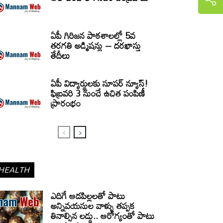
ఏపీ గిరిజన పాఠశాలల్లో 5వ
తరగతి అడ్మిషన్లు – దరఖాస్తు
తేదీలు
ఏపీ విద్యార్థులకు సూపర్ న్యూస్!
ఫిబ్రవరి 3 నుంచే ఉచిత పంపిణీ
ప్రారంభం
HEALTH
ఎదిగే ఆడపిల్లలతో పాటు
అన్నివయసుల వాళ్ళు తప్పక
తినాల్సిన లడ్డు.. ఆరోగ్యంతో పాటు