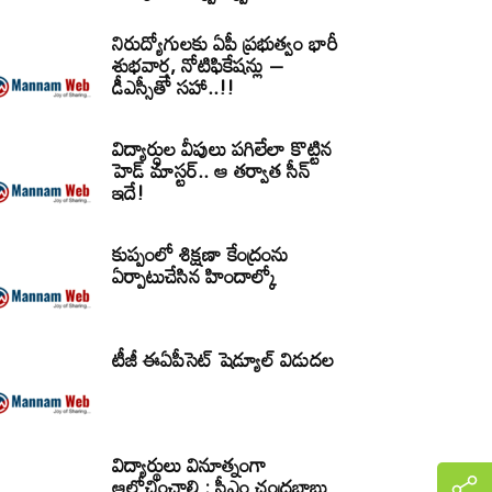
నిరుద్యోగులకు ఏపీ ప్రభుత్వం భారీ
శుభవార్త, నోటిఫికేషన్లు –
డీఎస్సీతో సహా..!!
విద్యార్ధుల వీపులు పగిలేలా కొట్టిన
హెడ్ మాస్టర్.. ఆ తర్వాత సీన్‌
ఇదే!
కుప్పంలో శిక్షణా కేంద్రంను
ఏర్పాటుచేసిన హిందాల్కో
టీజీ ఈఏపీసెట్‌ షెడ్యూల్‌ విడుదల
విద్యార్థులు వినూత్నంగా
ఆలోచించాలి : సీఎం చంద్రబాబు