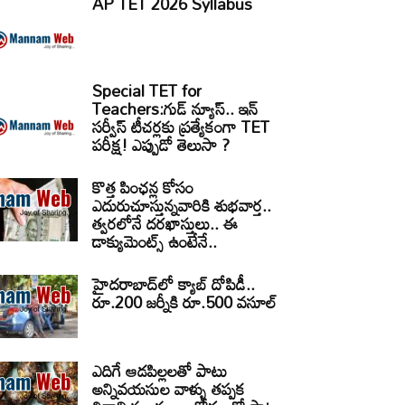
AP TET 2026 Syllabus
Special TET for
Teachers:గుడ్ న్యూస్.. ఇన్
సర్వీస్ టీచర్లకు ప్రత్యేకంగా TET
పరీక్ష! ఎప్పుడో తెలుసా ?
కొత్త పింఛన్ల కోసం
ఎదురుచూస్తున్నవారికి శుభవార్త..
త్వరలోనే దరఖాస్తులు.. ఈ
డాక్యుమెంట్స్ ఉంటేనే..
హైదరాబాద్‌లో క్యాబ్‌ దోపిడీ..
రూ.200 జర్నీకి రూ.500 వసూల్
ఎదిగే ఆడపిల్లలతో పాటు
అన్నివయసుల వాళ్ళు తప్పక