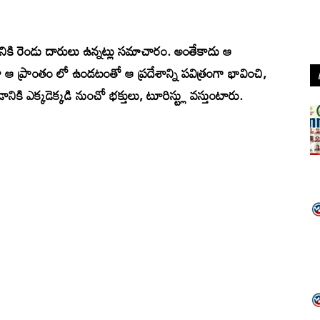
నికి రెండు దారులు ఉన్నట్లు సమాచారం. అంతేకాదు ఆ
 ఆ ప్రాంతం లో ఉండటంతో ఆ ప్రదేశాన్ని పవిత్రంగా భావించి,
నికి ఎక్కడెక్కడి నుంచో భక్తులు, టూరిస్ట్లు వస్తుంటారు.