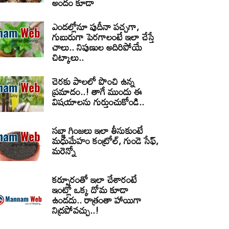
అందం కూడా
ఎండల్లోనూ పుదీనా పచ్చగా,
గుబురుగా పెరగాలంటే ఇలా చేస్తే
చాలు.. నిపుణుల అదిరిపోయే
చిట్కాలు..
చెరకు పాలలో పొంచి ఉన్న
ప్రమాదం..! తాగే ముందు ఈ
విషయాలను గుర్తుంచుకోండి..
సబ్జా గింజలు ఇలా తీసుకుంటే
మధుమేహం కంట్రోల్, గుండె సేఫ్,
మరెన్నో
కర్పూరంతో ఇలా చేశారంటే
ఇంట్లో ఒక్క దోమ కూడా
ఉండదు.. రాత్రంతా హాయిగా
నిద్రపోవచ్చు..!