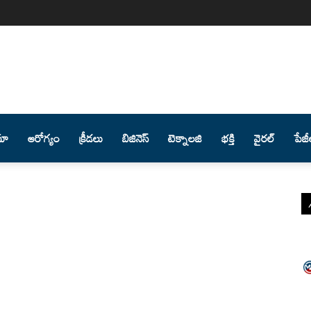
మా
ఆరోగ్యం
క్రీడలు
బిజినెస్
టెక్నాలజి
భక్తి
వైరల్
పేజీ