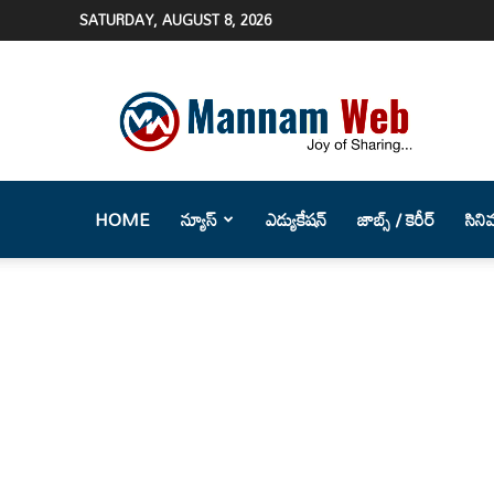
SATURDAY, AUGUST 8, 2026
Mannam
Web
(మన్నం
వెబ్
)-
Telugu
HOME
న్యూస్
ఎడ్యుకేషన్
జాబ్స్ / కెరీర్
సిని
News
Website