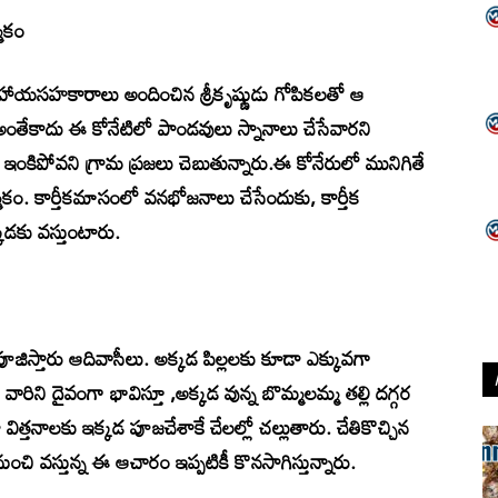
మకం
హాయసహకారాలు అందించిన శ్రీకృష్ణుడు గోపికలతో ఆ
 అంతేకాదు ఈ కోనేటిలో పాండవులు స్నానాలు చేసేవారని
ి ఇంకిపోవని గ్రామ ప్రజలు చెబుతున్నారు.ఈ కోనేరులో మునిగితే
ం. కార్తీకమాసంలో వనభోజనాలు చేసేందుకు, కార్తీక
్కడకు వస్తుంటారు.
ిస్తారు ఆదివాసీలు. అక్కడ పిల్లలకు కూడా ఎక్కువగా
వారిని దైవంగా భావిస్తూ ,అక్కడ వున్న బొమ్మలమ్మ తల్లి దగ్గర
ిత్తనాలకు ఇక్కడ పూజచేశాకే చేలల్లో చల్లుతారు. చేతికొచ్చిన
ంచి వస్తున్న ఈ ఆచారం ఇప్పటికీ కొనసాగిస్తున్నారు.