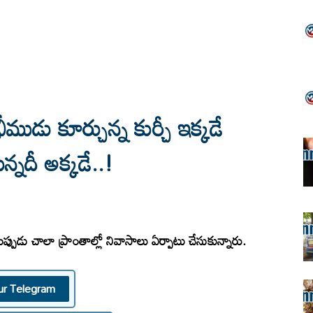
 కూర్చున్న కుర్చీ ఇక్కడే
్నదీ అక్కడే..!
ప్పుడు చాలా ప్రాంతాల్లో నివాసాలు ఏర్పాటు చేసుకున్నారు.
ur Telegram