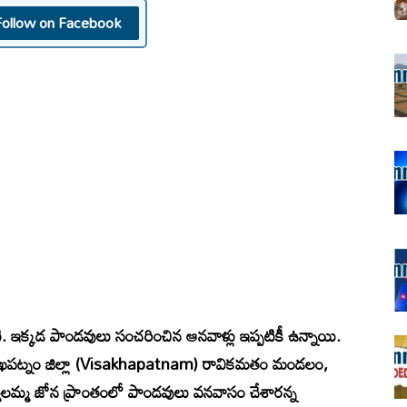
Follow on Facebook
ి. ఇక్కడ పాండవులు సంచరించిన ఆనవాళ్లు ఇప్పటికీ ఉన్నాయి.
ిశాఖపట్నం జిల్లా (Visakhapatnam) రావికమతం మండలం,
లమ్మ జోన ప్రాంతంలో పాండవులు వనవాసం చేశారన్న