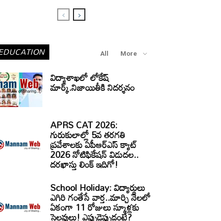
EDUCATION
All
More
విద్యాశాఖలో లోకేష్
మార్క్.నిజాయితీకి నిదర్శనం
APRS CAT 2026:
గురుకులాల్లో 5వ తరగతి
ప్రవేశాలకు ఏపీఆర్‌ఎస్‌ క్యాట్‌
2026 నోటిఫికేషన్‌ విడుదల..
దరఖాస్తు లింక్‌ ఇదిగో!
School Holiday: విద్యార్థులు
ఎగిరి గంతేసే వార్త..మార్చి నెలలో
ఏకంగా 11 రోజులు స్కూళ్లకు
సెలవులు! ఎప్పుడెప్పుడంటే?