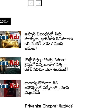
సినిమా
ఆస్కార్ నిబంధనల్లో పెను
మార్పులు- భారతీయ సినిమాలకు
ఇక పండగే- 2027 నుంచి
అమలు!
‘జెట్లీ’ రివ్యూ: ‘మత్తు వదలరా’
టైపులో నవ్వించారా? సత్య –
రితేష్ సినిమా ఎలా ఉందంటే?
బాలయ్య-కొరటాల శివ
అనౌన్స్మెంట్ వచ్చేసింది.. మాస్
విద్వంసమే
Priyanka Chopra: ప్రియాంక