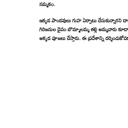
నమ్మకం.
ఇక్కడ పాండవులు గుహ ఏర్పాటు చేసుకున్నారని దా
గిరిజనుల దైవం బొమ్మాలమ్మ తల్లి అమ్మవారు కూడా
అక్కడ పూజలు చేస్తారు. ఈ ప్రదేశాన్ని దర్శించుకోవడా