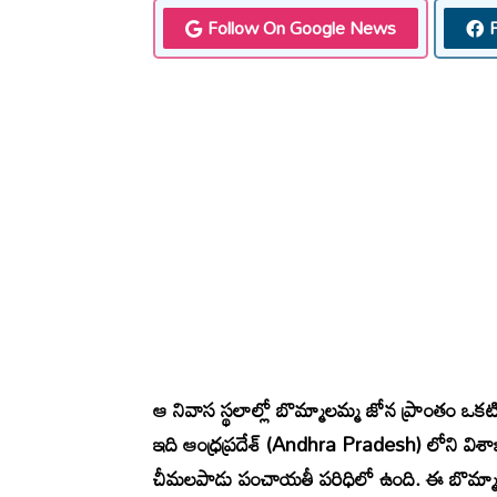
Follow On Google News
ఆ నివాస స్థలాల్లో బొమ్మాలమ్మ జోన ప్రాంతం ఒకట
ఇది ఆంధ్రప్రదేశ్ (Andhra Pradesh) లోని వ
చీమలపాడు పంచాయతీ పరిధిలో ఉంది. ఈ బొమ్మా