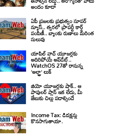
తినాల్సిన లడ్డు.. ఆరోగ్యంతో పాటు
అందం కూడా
ఏపీ ప్రజలకు ప్రభుత్వం సూపర్
న్యూస్.. త్వరలో ప్రాపర్టీ కార్డ్
పంపిణీ.. బ్యాంకు రుణాలు మరింత
సులువు
యాపిల్ వాచ్ యూజర్లకు
అదిరిపోయే అప్‌డేట్..
WatchOS 27తో రానున్న
‘అల్ట్రా’ లుక్
జియో యూజర్లకు షాక్.. ఆ
పాపులర్ ప్లాన్ ఇక లేదు, మీ
జేబుకు చిల్లు పడాల్సిందే
Income Tax: డిడక్షన్లు
కొనసాగుతాయా.