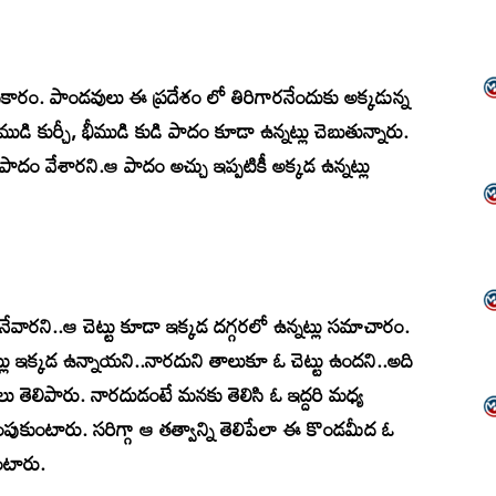
్రకారం. పాండవులు ఈ ప్రదేశం లో తిరిగారనేందుకు అక్కడున్న
ుడి కుర్చీ, భీముడి కుడి పాదం కూడా ఉన్నట్లు చెబుతున్నారు.
పాదం వేశారని.ఆ పాదం అచ్చు ఇప్పటికీ అక్కడ ఉన్నట్లు
ునేవారని..ఆ చెట్టు కూడా ఇక్కడ దగ్గరలో ఉన్నట్లు సమాచారం.
ెట్లు ఇక్కడ ఉన్నాయని..నారదుని తాలుకూ ఓ చెట్టు ఉందని..అది
ులు తెలిపారు. నారదుడంటే మనకు తెలిసి ఓ ఇద్దరి మధ్య
కుంటారు. సరిగ్గా ఆ తత్వాన్ని తెలిపేలా ఈ కొండమీద ఓ
అంటారు.