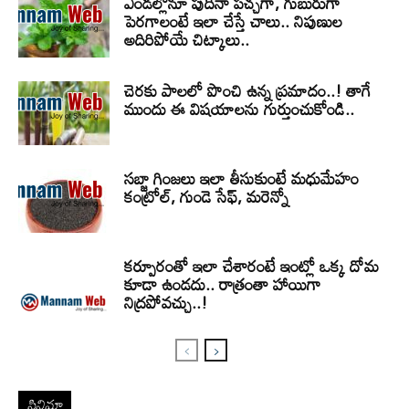
ఎండల్లోనూ పుదీనా పచ్చగా, గుబురుగా
పెరగాలంటే ఇలా చేస్తే చాలు.. నిపుణుల
అదిరిపోయే చిట్కాలు..
చెరకు పాలలో పొంచి ఉన్న ప్రమాదం..! తాగే
ముందు ఈ విషయాలను గుర్తుంచుకోండి..
సబ్జా గింజలు ఇలా తీసుకుంటే మధుమేహం
కంట్రోల్, గుండె సేఫ్, మరెన్నో
కర్పూరంతో ఇలా చేశారంటే ఇంట్లో ఒక్క దోమ
కూడా ఉండదు.. రాత్రంతా హాయిగా
నిద్రపోవచ్చు..!
సినిమా