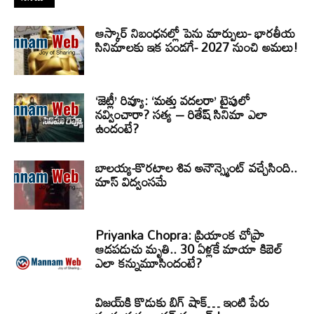
ఆస్కార్ నిబంధనల్లో పెను మార్పులు- భారతీయ
సినిమాలకు ఇక పండగే- 2027 నుంచి అమలు!
‘జెట్లీ’ రివ్యూ: ‘మత్తు వదలరా’ టైపులో
నవ్వించారా? సత్య – రితేష్ సినిమా ఎలా
ఉందంటే?
బాలయ్య-కొరటాల శివ అనౌన్స్మెంట్ వచ్చేసింది..
మాస్ విద్వంసమే
Priyanka Chopra: ప్రియాంక చోప్రా
ఆడపడుచు మృతి.. 30 ఏళ్లకే మాయా కిబెల్
ఎలా కన్నుమూసిందంటే?
విజయ్‌కి కొడుకు బిగ్ షాక్… ఇంటి పేరు