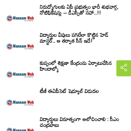
నిరుద్యోగులకు ఏపీ ప్రభుత్వం భారీ శుభవార్త,
నోటిఫికేషన్లు – డీఎస్సీతో సహా..!!
విద్యార్ధుల వీపులు పగిలేలా కొట్టిన హెడ్
మాస్టర్.. ఆ తర్వాత సీన్‌ ఇదే!
కుప్పంలో శిక్షణా కేంద్రంను ఏర్పాటుచేసిన
హిందాల్కో
టీజీ ఈఏపీసెట్‌ షెడ్యూల్‌ విడుదల
విద్యార్థులు వినూత్నంగా ఆలోచించాలి : సీఎం
చంద్రబాబు