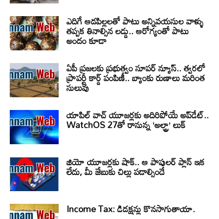
ఎదిగే ఆడపిల్లలతో పాటు అన్నివయసుల వాళ్ళు
తప్పక తినాల్సిన లడ్డు.. ఆరోగ్యంతో పాటు
అందం కూడా
ఏపీ ప్రజలకు ప్రభుత్వం సూపర్ న్యూస్.. త్వరలో
ప్రాపర్టీ కార్డ్ పంపిణీ.. బ్యాంకు రుణాలు మరింత
సులువు
యాపిల్ వాచ్ యూజర్లకు అదిరిపోయే అప్‌డేట్..
WatchOS 27తో రానున్న ‘అల్ట్రా’ లుక్
జియో యూజర్లకు షాక్.. ఆ పాపులర్ ప్లాన్ ఇక
లేదు, మీ జేబుకు చిల్లు పడాల్సిందే
Income Tax: డిడక్షన్లు కొనసాగుతాయా.