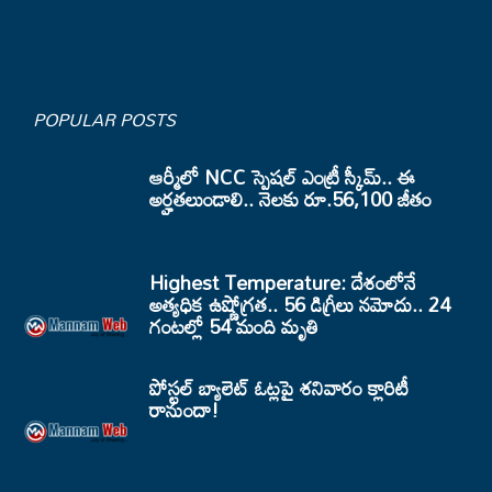
POPULAR POSTS
ఆర్మీలో NCC స్పెషల్ ఎంట్రీ స్కీమ్.. ఈ
అర్హతలుండాలి.. నెలకు రూ.56,100 జీతం
Highest Temperature: దేశంలోనే
అత్యధిక ఉష్ణోగ్రత.. 56 డిగ్రీలు నమోదు.. 24
గంటల్లో 54 మంది మృతి
పోస్టల్ బ్యాలెట్ ఓట్లపై శనివారం క్లారిటీ
రానుందా!