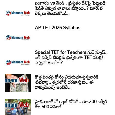
బంగారం vs వెండి.. ప్రస్తుతం దేనిపై పెట్టుబడి
పెడితే ఎక్కువ లాభాలు వస్తాయి..? మార్కెట్
లెక్కలు తెలుసుకోండి..
AP TET 2026 Syllabus
Special TET for Teachers:గుడ్ న్యూస్..
ఇన్ సర్వీస్ టీచర్లకు ప్రత్యేకంగా TET పరీక్ష!
ఎప్పుడో తెలుసా ?
కొత్త పింఛన్ల కోసం ఎదురుచూస్తున్నవారికి
శుభవార్త.. త్వరలోనే దరఖాస్తులు.. ఈ
డాక్యుమెంట్స్ ఉంటేనే..
హైదరాబాద్‌లో క్యాబ్‌ దోపిడీ.. రూ.200 జర్నీకి
రూ.500 వసూల్