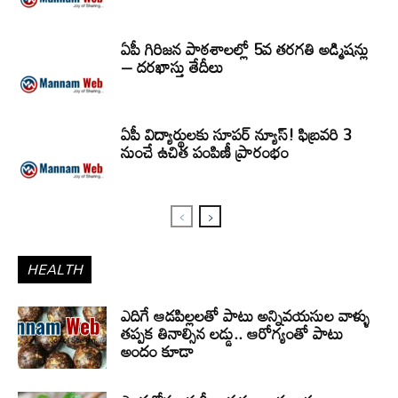
ఏపీ గిరిజన పాఠశాలల్లో 5వ తరగతి అడ్మిషన్లు
– దరఖాస్తు తేదీలు
ఏపీ విద్యార్థులకు సూపర్ న్యూస్! ఫిబ్రవరి 3
నుంచే ఉచిత పంపిణీ ప్రారంభం
HEALTH
ఎదిగే ఆడపిల్లలతో పాటు అన్నివయసుల వాళ్ళు
తప్పక తినాల్సిన లడ్డు.. ఆరోగ్యంతో పాటు
అందం కూడా