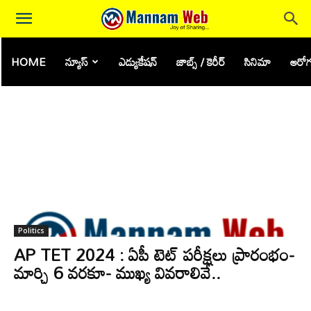
HOME
న్యూస్
ఎడ్యుకేషన్
జాబ్స్ / కెరీర్
సినిమా
ఆరోగ
Tag: AP TET
Politics
AP TET 2024 : ఏపీ టెట్ పరీక్షలు ప్రారంభం-
మార్చి 6 వరకూ- ముఖ్య వివరాలివే..