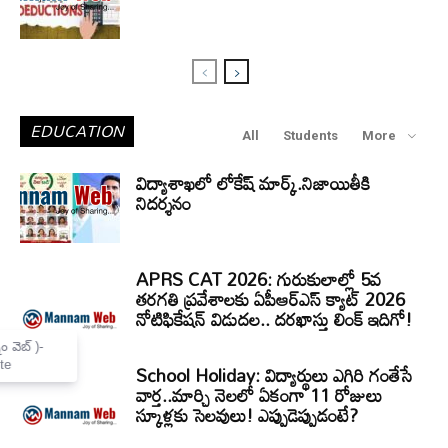
EDUCATION
All
Students
More
విద్యాశాఖలో లోకేష్ మార్క్.నిజాయితీకి
నిదర్శనం
APRS CAT 2026: గురుకులాల్లో 5వ
తరగతి ప్రవేశాలకు ఏపీఆర్‌ఎస్‌ క్యాట్‌ 2026
నోటిఫికేషన్‌ విడుదల.. దరఖాస్తు లింక్‌ ఇదిగో!
×
Mannam Web (మన్నం వెబ్ )-
School Holiday: విద్యార్థులు ఎగిరి గంతేసే
Telugu News Website
వార్త..మార్చి నెలలో ఏకంగా 11 రోజులు
స్కూళ్లకు సెలవులు! ఎప్పుడెప్పుడంటే?